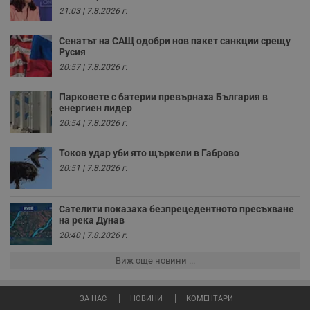
у
21:03 | 7.8.2026 г.
з
з
п
Сенатът на САЩ одобри нов пакет санкции срещу
Русия
ASP.NET_SessionId
Сесия
Т
Microsoft
с
Corporation
20:57 | 7.8.2026 г.
D
www.dunavmost.com
п
и
Парковете с батерии превърнаха България в
т
енергиен лидер
к
п
20:54 | 7.8.2026 г.
и
у
р
Токов удар уби ято щъркели в Габрово
к
20:51 | 7.8.2026 г.
п
д
д
п
Сателити показаха безпрецедентното пресъхване
у
на река Дунав
20:40 | 7.8.2026 г.
Виж още новини ...
Доставчик
/
Валиден
Валиден
Име
Име
Доставчик
/
Домейн
Описание
Описание
Домейн
Доставчик
/
до
Валиден
до
Име
Описание
Домейн
до
ЗА НАС
НОВИНИ
КОМЕНТАРИ
_sharedID
__Secure-
.dunavmost.com
.youtube.com
11
Тази бисквитка се
5 месеца