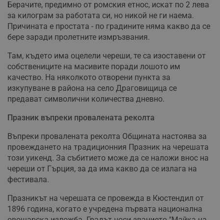
Берачите, предимно от ромския етнос, искат по 2 лева
за килограм за работата си, но никой не ги наема.
Причината е простата - по градините няма какво да се
бере заради пролетните измръзвания.
Там, където има оцелели череши, те са изоставени от
собствениците на масивите поради лошото им
качество. На няколкото отворени пунктa за
изкупуване в района на село Драговищица се
предават символични количества дневно.
Празник въпреки провалената реколта
Въпреки провалената реколта Общината настоява за
провеждането на традиционния Празник на черешата
този уикенд. За събитието може да се наложи внос на
череши от Гърция, за да има какво да се излага на
фестивала.
Празникът на черешата се провежда в Кюстендил от
1896 година, когато е учредена първата национална
овощарска изложба. Градът носи званието "Майка на