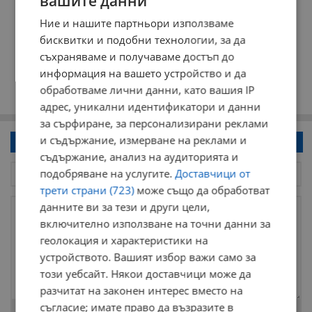
вашите данни
Ние и нашите партньори използваме
бисквитки и подобни технологии, за да
съхраняваме и получаваме достъп до
информация на вашето устройство и да
обработваме лични данни, като вашия IP
адрес, уникални идентификатори и данни
за сърфиране, за персонализирани реклами
и съдържание, измерване на реклами и
Напиши коментар!
съдържание, анализ на аудиторията и
подобряване на услугите.
Доставчици от
трети страни (723)
може също да обработват
данните ви за тези и други цели,
включително използване на точни данни за
геолокация и характеристики на
устройството. Вашият избор важи само за
този уебсайт. Някои доставчици може да
разчитат на законен интерес вместо на
съгласие; имате право да възразите в
Остават
2000
символа