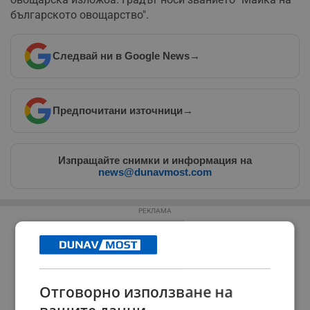
българското овощарство".
Следвай ни в Google News
→
Предпочитани източници
→
Изпращайте снимки и информация на
news@dunavmost.com
РЕКЛАМА
Отговорно използване на