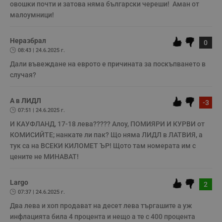
овошки почти и затова няма български череши!  Аман от 
малоумници!
Строго необходимо
Ефективност
Неразбрал
0
Таргетиране
Функционалност
08:43 | 24.6.2025 г.
Некласифицирани
Дали въвеждане на еврото е причината за поскъпването в 
случая?
Строго необходимите бисквитки позволяват основната
функционалност на уебсайта, като потребителско
влизане и управление на акаунта. Уебсайтът не може да
А в ЛИДЛ
-3
се използва правилно без строго необходими
07:51 | 24.6.2025 г.
бисквитки.
И КАУФЛАНД, 17-18 лева????? Алоу, ПОМИЯРИ И КУРВИ от 
Валиден
Име
Доставчик
/
Домейн
О
до
КОМИСИЙТЕ; нанкате ли пак? Що няма ЛИДЛ в ЛАТВИЯ, а 
тук са на ВСЕКИ КИЛОМЕТ ЪР! Щото там номерата им с 
__RequestVerificationToken
Сесия
Т
Microsoft
п
Corporation
цените не МИНАВАТ!
ф
www.dunavmost.com
з
п
Largo
и
2
п
07:37 | 24.6.2025 г.
A
т
Два лева и хоп продават на десет лева търгашите а уж 
е
инфлацията била 4 процента и нещо а те с 400 процента 
д