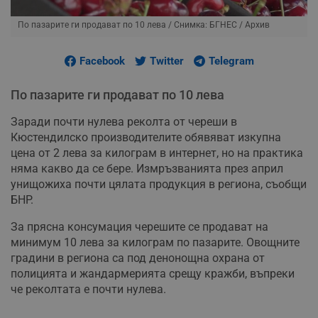
По пазарите ги продават по 10 лева
/ Снимка: БГНЕС / Архив
Facebook
Twitter
Telegram
По пазарите ги продават по 10 лева
Заради почти нулева реколта от череши в
Кюстендилско производителите обявяват изкупна
цена от 2 лева за килограм в интернет, но на практика
няма какво да се бере. Измръзванията през април
унищожиха почти цялата продукция в региона, съобщи
БНР.
За прясна консумация черешите се продават на
минимум 10 лева за килограм по пазарите. Овощните
градини в региона са под денонощна охрана от
полицията и жандармерията срещу кражби, въпреки
че реколтата е почти нулева.