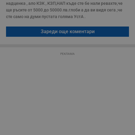
н
надценка , ало КЗК , КЗП,НАП къде сте бе нали ревахте,че 
п
ще ръсите от 5000 до 50000 лв.глоби а да ви видя сега ,че 
с
у
сте само на думи пустата голяма УстА . 
и
ф
н
Зареди още коментари
м
Т
и
п
у
з
РЕКЛАМА
б
VISITOR_PRIVACY_METADATA
5 месеца
Т
YouTube
4
с
.youtube.com
седмици
с
с
п
и
п
т
в
с
з
с
п
о
р
п
н