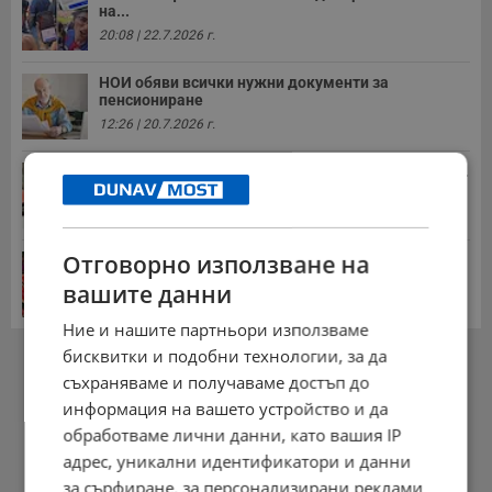
на...
20:08 | 22.7.2026 г.
НОИ обяви всички нужни документи за
пенсиониране
12:26 | 20.7.2026 г.
Стотици хиляди пенсии ще бъдат намалени, ако...
08:14 | 5.8.2026 г.
Отговорно използване на
Цените на дините в Гърция удариха историческо
дъно
вашите данни
15:58 | 22.7.2026 г.
Ние и нашите партньори използваме
РЕКЛАМА
бисквитки и подобни технологии, за да
съхраняваме и получаваме достъп до
информация на вашето устройство и да
обработваме лични данни, като вашия IP
адрес, уникални идентификатори и данни
за сърфиране, за персонализирани реклами