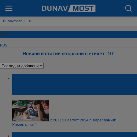
Dunavmost
/
10
10
RSS
Новини и статии свързани с етикет "10"
Синдикат "Образование": Повече от десет
години предлагаме НВО след 4 и 10 клас
да отпадне
21:07 | 21 август 2024 г.
Харесвания: 1
Коментари: 1
Кога стават ясни промените в изпитите