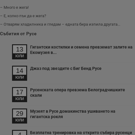
у
п
– Много е жега!
о
и
– Е, колко пък да е жега?
т
– Отварям хладилника и гледам – едната бира изпила другата...
receive-cookie-deprecation
.hit.gemius.pl
1 година
Т
с
Събития от Русе
с
н
н
Гигантски костилки и семена превземат залите на
13
п
Екомузея в...
б
ЮЛИ
п
с
о
Джаз под звездите с Биг Бенд Русе
14
с
а
ЮЛИ
р
у
з
Русенската опера превзема Белоградчишките
17
з
скали
п
ЮЛИ
ASP.NET_SessionId
Сесия
Т
Microsoft
с
Corporation
Музеят в Русе домакинства ушиването на
29
D
www.dunavmost.com
гигантска рокля
п
ЮЛИ
и
т
к
Безплатна тренировка на открито събира русенци
4
п