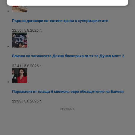
Строго
Ефективност
необходимо
Гърция договори по-евтини храни в супермаркетите
22:56 | 5.8.2026 г.
Таргетиране
Функционалност
Близки на загиналата Даяна блокираха пътя за Дунав мост 2
Некласифицирани
22:41 | 5.8.2026 г.
Парламентът плаща 6 милиона евро обезщетение на Баневи
Строго необходимо
Ефективност
22:33 | 5.8.2026 г.
Таргетиране
Функционалност
РЕКЛАМА
Некласифицирани
Строго необходимите бисквитки позволяват основната
функционалност на уебсайта, като потребителско