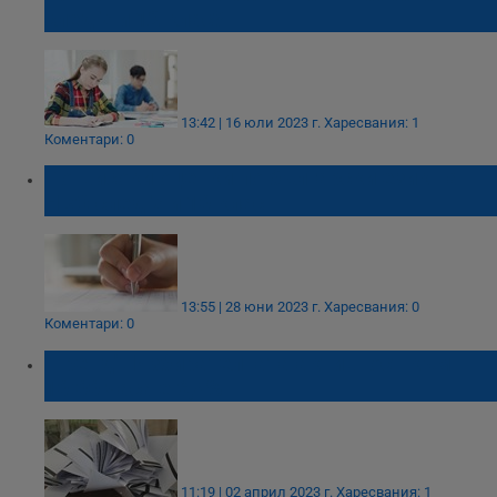
след 7 и 12 клас?
13:42 | 16 юли 2023 г.
Харесвания: 1
Коментари: 0
По-високи оценки по български език на
НВО след 7 и 10 клас
13:55 | 28 юни 2023 г.
Харесвания: 0
Коментари: 0
"Тренд": Избирателната активност към
10:00 часа е 6,4%
11:19 | 02 април 2023 г.
Харесвания: 1