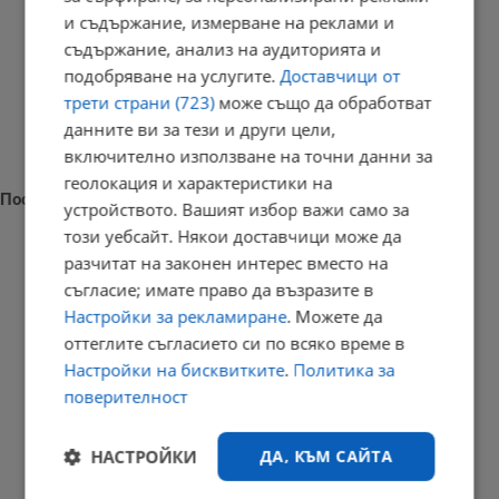
и съдържание, измерване на реклами и
съдържание, анализ на аудиторията и
подобряване на услугите.
Доставчици от
трети страни (723)
може също да обработват
данните ви за тези и други цели,
включително използване на точни данни за
геолокация и характеристики на
Последни новини
устройството. Вашият избор важи само за
този уебсайт. Някои доставчици може да
разчитат на законен интерес вместо на
съгласие; имате право да възразите в
Георги Кандев: Полицаите на улицата изнемогват заради...
Настройки за рекламиране
. Можете да
оттеглите съгласието си по всяко време в
23:15 | 5.8.2026 г.
Настройки на бисквитките
.
Политика за
поверителност
Поляк преплува Балтийско море без сън и почивка
НАСТРОЙКИ
ДА, КЪМ САЙТА
23:09 | 5.8.2026 г.