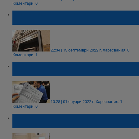
Коментари: 0
2 млрд. лева нов дълг планира
служебното правителство
22:34 | 13 септември 2022 г.
Харесвания: 0
Коментари: 1
Можем да подаваме данъчни декларации
от 10 януари
10:28 | 01 януари 2022 г.
Харесвания: 1
Коментари: 0
Топ 10 на най-култовите политически
скандали в новата ни история