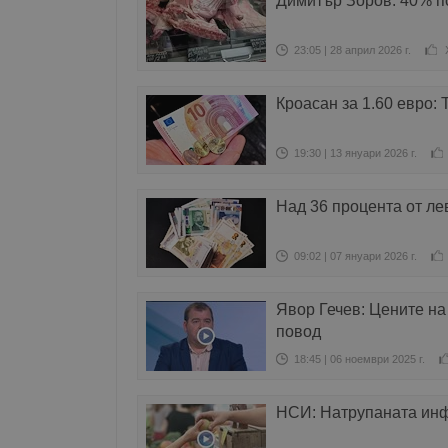
Димитър Зоров: 40% по
23:05 | 28 април 2026 г.
Кроасан за 1.60 евро:
19:30 | 13 януари 2026 г.
Над 36 процента от ле
09:02 | 07 януари 2026 г.
Явор Гечев: Цените на
повод
18:45 | 06 ноември 2025 г.
НСИ: Натрупаната инфл