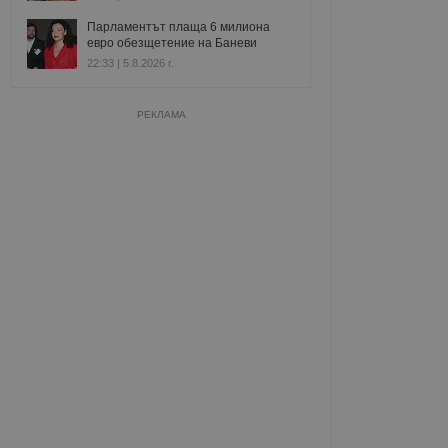
Парламентът плаща 6 милиона
евро обезщетение на Баневи
22:33 | 5.8.2026 г.
РЕКЛАМА