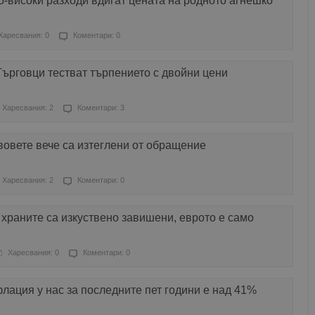
-високи разходи вдигат цената на родното агнешко
Харесвания: 0
Коментари: 0
 Търговци тестват търпението с двойни цени
Харесвания: 2
Коментари: 3
вовете вече са изтеглени от обращение
Харесвания: 2
Коментари: 0
 храните са изкуствено завишени, еврото е само
Харесвания: 0
Коментари: 0
ация у нас за последните пет години е над 41%