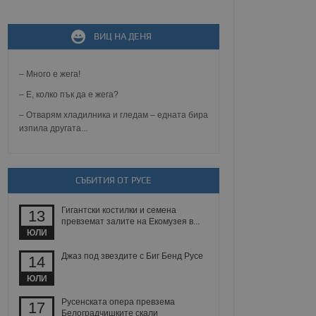
ВИЦ НА ДЕНЯ
не, зададена от уеб
 ASP.NET MVC
спре неразрешеното
т, известно като
– Много е жега!
тове. Той не съдържа
щожава при затваряне
– Е, колко пък да е жега?
– Отварям хладилника и гледам – едната бира
ение на съгласието на
изпила другата...
ст за тяхното
а данни за съгласието
ични политики и
антира, че техните
 сесии.
СЪБИТИЯ ОТ РУСЕ
аничаване между хората
а, за да се правят
Гигантски костилки и семена
хния уебсайт.
13
превземат залите на Екомузея в...
ЮЛИ
сигнализира на
 на бисквитките,
Джаз под звездите с Биг Бенд Русе
14
а съответствие и
ндарти и
ЮЛИ
ck и предоставя
Русенската опера превзема
17
требител използва
Белоградчишките скали