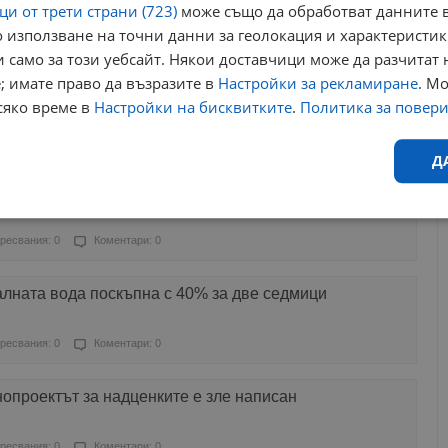
и от трети страни (723)
може също да обработват данните в
 използване на точни данни за геолокация и характеристик
ресвания: 2
Коментари: 0
 само за този уебсайт. Някои доставчици може да разчитат 
; имате право да възразите в
Настройки за рекламиране
. М
за цените са по-скоро послание, а не решение
сяко време в
Настройки на бисквитките
.
Политика за повер
ресвания: 0
Коментари: 0
Д
 драстично покачване на цените, това е годината на
Ефективност
Таргетиране
Функционалност
Н
ресвания: 0
Коментари: 0
лната вода поскъпна с 40% за две седмици
ресвания: 0
Коментари: 0
еобходимо
Ефективност
Таргетиране
Функционалност
Неклас
опроектът за надценките е зле написан
исквитки позволяват основната функционалност на уебсайта, като потребителско
не може да се използва правилно без строго необходими бисквитки.
ресвания: 0
Коментари: 0