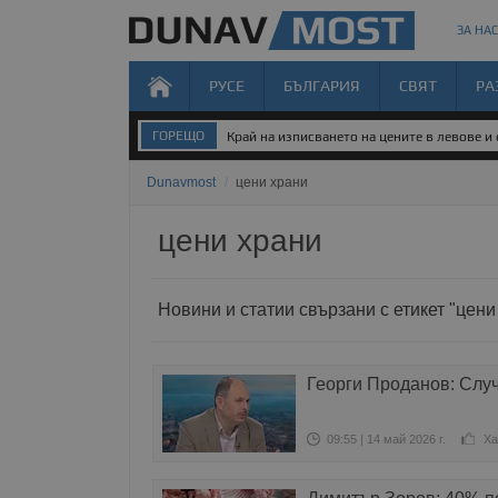
ЗА НАС
РУСЕ
БЪЛГАРИЯ
СВЯТ
РА
ГОРЕЩО
Край на изписването на цените в левове и
Dunavmost
/
цени храни
цени храни
Новини и статии свързани с етикет "цени
Георги Проданов: Слу
09:55 | 14 май 2026 г.
Ха