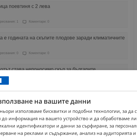
ица поевтиня с 2 лева
ресвания: 1
Коментари: 0
 е годината на скъпите плодове заради климатичните
ресвания: 0
Коментари: 0
отът става непоносимо скъп за българите
ресвания: 5
Коментари: 2
зползване на вашите данни
те на храните, как ще се отрази еврото?
ньори използваме бисквитки и подобни технологии, за да 
ресвания: 0
Коментари: 0
 до информация на вашето устройство и да обработваме ли
никални идентификатори и данни за сърфиране, за персона
новните храни за четвърта седмица
ерване на реклами и съдържание, анализ на аудиторията и