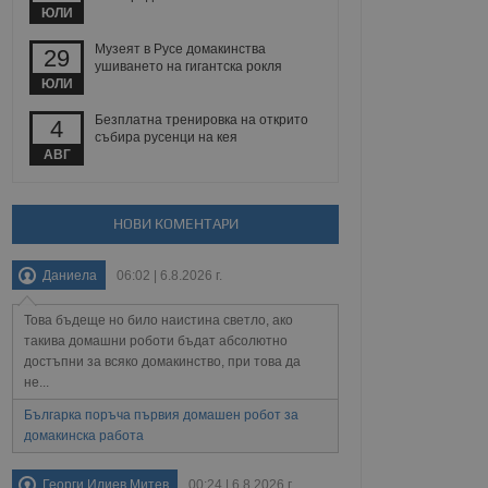
йният потребител може
ЮЛИ
 уебсайт.
Музеят в Русе домакинства
29
ушиването на гигантска рокля
ЮЛИ
Описание
Безплатна тренировка на открито
4
събира русенци на кея
ребителски
елското поведение и
АВГ
раници на сайта. Тя
яване на сайта. Тя
не на прегледи на
формация, която е
взаимодействат с
нкционалност в целия
прекарано на
редпочитанията на
НОВИ КОМЕНТАРИ
 сайтове; тя може
остта на социалните
тора на сайта.
използва новата или
Даниела
06:02 | 6.8.2026 г.
елски взаимодействия
нето и потребителския
Това бъдеще но било наистина светло, ако
рез събиране на данни
такива домашни роботи бъдат абсолютно
 помага за
достъпни за всяко домакинство, при това да
отребителите се
не...
тапите на тестване.
Българка поръча първия домашен робот за
тистически данни,
 броя на посещенията,
домакинска работа
 са били заредени.
елския опит.
Георги Илиев Митев
00:24 | 6.8.2026 г.