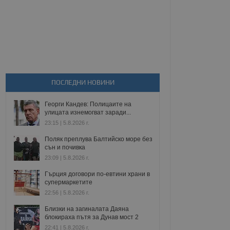
ПОСЛЕДНИ НОВИНИ
Георги Кандев: Полицаите на
улицата изнемогват заради...
23:15 | 5.8.2026 г.
Поляк преплува Балтийско море без
сън и почивка
23:09 | 5.8.2026 г.
Гърция договори по-евтини храни в
супермаркетите
22:56 | 5.8.2026 г.
Близки на загиналата Даяна
блокираха пътя за Дунав мост 2
22:41 | 5.8.2026 г.