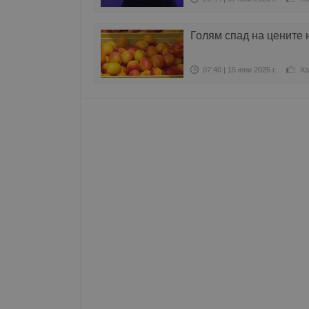
Име
Голям спад на цените 
__RequestVerificationT
07:40 | 15 юни 2025 г.
Ха
VISITOR_PRIVACY_MET
__cf_bm
receive-cookie-depreca
ASP.NET_SessionId