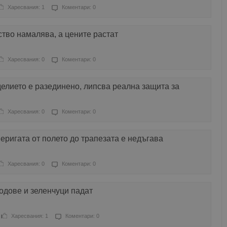
Харесвания: 1
Коментари: 0
тво намалява, а цените растат
Харесвания: 0
Коментари: 0
елието е разединено, липсва реална защита за
Харесвания: 0
Коментари: 0
ригата от полето до трапезата е недъгава
Харесвания: 0
Коментари: 0
одове и зеленчуци падат
Харесвания: 1
Коментари: 0