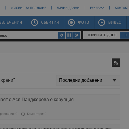
УСЛОВИЯ ЗА ПОЛЗВАНЕ
ЛИЧНИ ДАННИ
РЕКЛАМА
КОНТАКТ
ЗВЛЕЧЕНИЯ
СЪБИТИЯ
ФОТО
ВИДЕО
НОВИНИТЕ ДНЕС
0
 евро
 храни"
чаят с Ася Панджерова е корупция
ресвания: 0
Коментари: 0