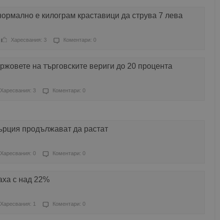
ормално е килограм краставици да струва 7 лева
Харесвания: 3
Коментари: 0
жовете на търговските вериги до 20 процента
Харесвания: 3
Коментари: 0
ърция продължават да растат
Харесвания: 0
Коментари: 0
аха с над 22%
Харесвания: 1
Коментари: 0