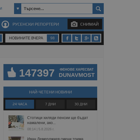
И
РУСЕНСКИ РЕПОРТЕРИ
СНИМАЙ
НОВИНИТЕ ВЧЕРА
98
147397
ФЕНОВЕ ХАРЕСВАТ
DUNAVMOST
НАЙ-ЧЕТЕНИ НОВИНИ
24 ЧАСА
7 ДНИ
30 ДНИ
Стотици хиляди пенсии ще бъдат
намалени, ако...
08:14 | 5.8.2026 г.
Иван Демерджиев смени трима