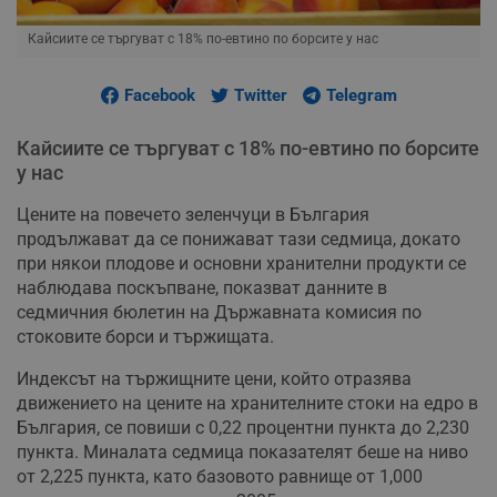
Кайсиите се търгуват с 18% по-евтино по борсите у нас
Facebook
Twitter
Telegram
Кайсиите се търгуват с 18% по-евтино по борсите
у нас
Цените на повечето зеленчуци в България
продължават да се понижават тази седмица, докато
при някои плодове и основни хранителни продукти се
наблюдава поскъпване, показват данните в
седмичния бюлетин на Държавната комисия по
стоковите борси и тържищата.
Индексът на тържищните цени, който отразява
движението на цените на хранителните стоки на едро в
България, се повиши с 0,22 процентни пункта до 2,230
пункта. Миналата седмица показателят беше на ниво
от 2,225 пункта, като базовото равнище от 1,000