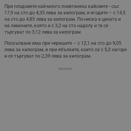
При плодовете най-много поевтиняха кайсиите - със
17,9 на сто до 4,35 лева за килограм, и ягодите – с 14,5
на сто до 4,85 лева за килограм. По-ниска е цената и
на лимоните, която е с 3,2 на сто надолу и те се
търгуват по 3,12 лева за килограм.
Поскъпване има при черешите – с 12,1 на сто до 9,05
лева за килограм, и при ябълките, които са с 5,3 нагоре
и се търгуват по 2,39 лева за килограм.
РЕКЛАМА