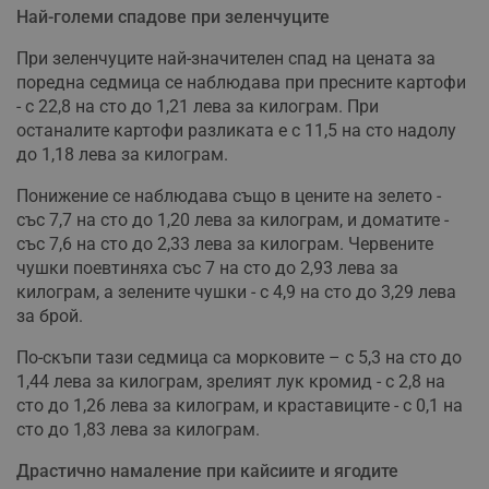
Най-големи спадове при зеленчуците
При зеленчуците най-значителен спад на цената за
поредна седмица се наблюдава при пресните картофи
- с 22,8 на сто до 1,21 лева за килограм. При
останалите картофи разликата е с 11,5 на сто надолу
до 1,18 лева за килограм.
Понижение се наблюдава също в цените на зелето -
със 7,7 на сто до 1,20 лева за килограм, и доматите -
със 7,6 на сто до 2,33 лева за килограм. Червените
чушки поевтиняха със 7 на сто до 2,93 лева за
килограм, а зелените чушки - с 4,9 на сто до 3,29 лева
за брой.
По-скъпи тази седмица са морковите – с 5,3 на сто до
1,44 лева за килограм, зрелият лук кромид - с 2,8 на
сто до 1,26 лева за килограм, и краставиците - с 0,1 на
сто до 1,83 лева за килограм.
Драстично намаление при кайсиите и ягодите