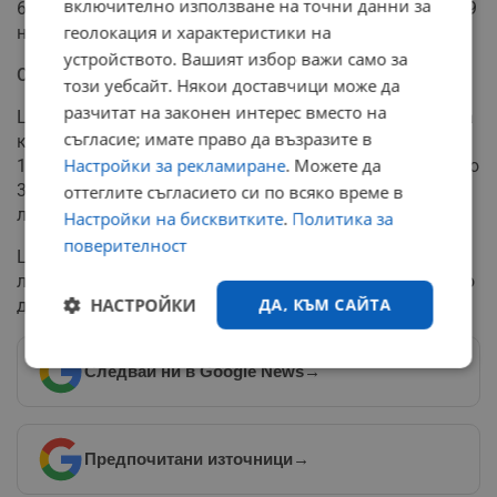
включително използване на точни данни за
6,70 лева за килограм, докато яйцата поскъпнаха с 4,9
геолокация и характеристики на
на сто и се продават по 0,34 лева за брой на едро.
устройството. Вашият избор важи само за
Основни хранителни стоки с разнопосочно движение
този уебсайт. Някои доставчици може да
разчитат на законен интерес вместо на
Цената на ориза расте с 0,9 на сто и става 3,34 лева за
съгласие; имате право да възразите в
килограм, а тази на брашното тип 500 - с 2,9 на сто до
Настройки за рекламиране
. Можете да
1,55 лева за килограм. Олиото поскъпна с 1,2 на сто до
3,28 на лева за литър, а захарта - с 6 на сто до 1,95
оттеглите съгласието си по всяко време в
лева за килограм.
Настройки на бисквитките
.
Политика за
поверителност
Цената на зрелия фасул отстъпи с 3,7 на сто до 4,23
лева за килограм, както и тази на лещата - с 2,8 на сто
НАСТРОЙКИ
ДА, КЪМ САЙТА
до 4,27 лева за килограм, съобщи БТА.
Строго
Ефективност
Следвай ни в Google News
→
необходимо
Предпочитани източници
→
Таргетиране
Функционалност