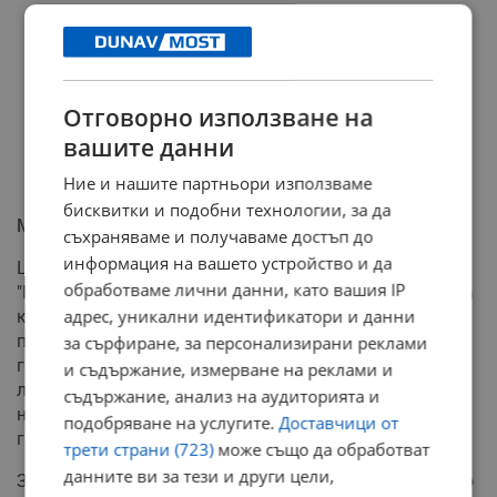
Отговорно използване на
вашите данни
Ние и нашите партньори използваме
бисквитки и подобни технологии, за да
Мляко и месо с променени цени
съхраняваме и получаваме достъп до
информация на вашето устройство и да
Цените на кравето сирене и на кашкавала тип
обработваме лични данни, като вашия IP
"Витоша" падат с 0,7 на сто съответно до 11,34 лева за
адрес, уникални идентификатори и данни
килограм и 18,40 лева за килограм. Киселото мляко
поевтиня с 1,7 на сто до 1,35 лева за кофичка от 400
за сърфиране, за персонализирани реклами
грама, а прясното мляко - с 0,7 на сто до 2,29 лева за
и съдържание, измерване на реклами и
литър. Цената на кравето масло също е надолу - с 2,1
съдържание, анализ на аудиторията и
на сто и се предлага по 3,05 лева за пакетче от 125
подобряване на услугите.
Доставчици от
грама.
трети страни (723)
може също да обработват
данните ви за тези и други цели,
Замразеното пилешко месо е по-евтино с 2,1 на сто до