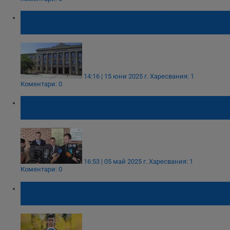
Хулиган "олеква" с 6000 лева заради избит
зъб на мъж от Русе
14:16 | 15 юни 2025 г.
Харесвания: 1
Коментари: 0
Полицията задържа тримата нападатели в
Пловдив
16:53 | 05 май 2025 г.
Харесвания: 1
Коментари: 0
Няма ясен мотив за убийството Мариян от
Кула