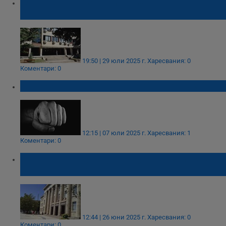
Оставиха в ареста мъж за побой над
полицай в Дупница
19:50 | 29 юли 2025 г.
Харесвания: 0
Коментари: 0
Агресия на пътя в квартал "Чародейка"
12:15 | 07 юли 2025 г.
Харесвания: 1
Коментари: 0
Районна прокуратура - Русе се самосезира
за побоя между ученици
12:44 | 26 юни 2025 г.
Харесвания: 0
Коментари: 0