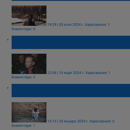
19:29 | 03 юли 2024 г.
Харесвания: 1
Коментари: 4
Живко Коцев: Има четвърти задържан
българин за побоя над чужденци
22:04 | 10 март 2024 г.
Харесвания: 1
Коментари: 0
Ученици биха и снимаха своя връстничка
във Варна
14:15 | 25 януари 2024 г.
Харесвания: 0
Коментари: 1