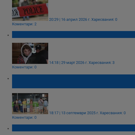
20:29 | 16 април 2026 г.
Харесвания: 0
Коментари: 2
Галина Боналова остава в ареста
14:18 | 29 март 2026 г.
Харесвания: 3
Коментари: 0
Прокуратурата задържа мъж за боя на
летището в София
18:17 | 13 септември 2025 г.
Харесвания: 0
Коментари: 0
Служителят от ЦГМ остава зад решетките