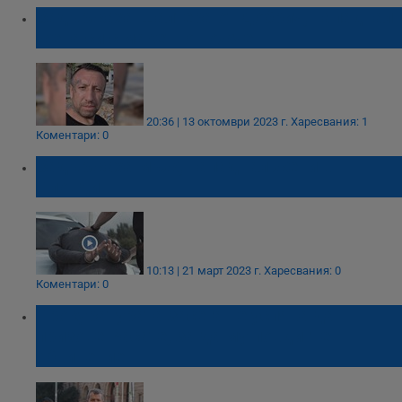
Задържаха Шалтера от Добрич, нападнал
жена си с макетно ножче
20:36 | 13 октомври 2023 г.
Харесвания: 1
Коментари: 0
Задържаха мъж, нападнал жени в
Пловдив
10:13 | 21 март 2023 г.
Харесвания: 0
Коментари: 0
Прокуратурата засега не успява да
призове Расате, за да му повдигне
обвинение