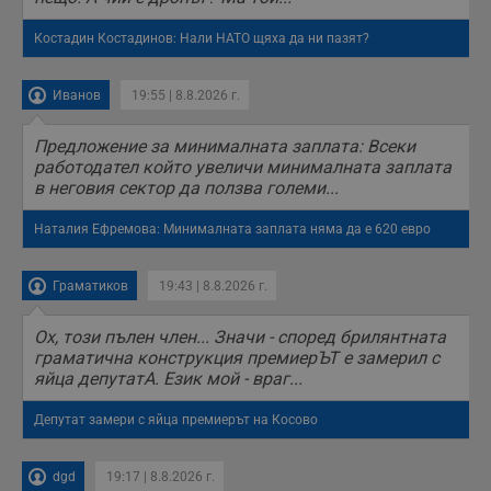
анонимни
статистически
данни, свързани с
Костадин Костадинов: Нали НАТО щяха да ни пазят?
посещенията в
уебсайта на
потребителя, като
броя на
Иванов
19:55 | 8.8.2026 г.
посещенията,
средното време,
прекарано на
Предложение за минималната заплата: Всеки
уебсайта и какви
работодател който увеличи минималната заплата
страници са били
в неговия сектор да ползва големи...
заредени. Целта е
да се подобри
съдържанието на
Наталия Ефремова: Минималната заплата няма да е 620 евро
сайта и
потребителския
опит.
Граматиков
19:43 | 8.8.2026 г.
Gdynp
1 година
Тази бисквитка се
Gemius
използва с цел
.hit.gemius.pl
събиране на
Ох, този пълен член... Значи - според брилянтната
информация за
граматична конструкция премиерЪТ е замерил с
потребителското
поведение и
яйца депутатА. Език мой - враг...
предпочитания.
Тази информация
се използва, за да
Депутат замери с яйца премиерът на Косово
се оптимизира
представянето на
уебсайта и да
dgd
19:17 | 8.8.2026 г.
направят