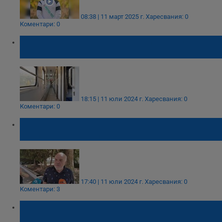
08:38 | 11 март 2025 г.
Харесвания: 0
Коментари: 0
Пътник без билет нападна машинист на
гара Искър
18:15 | 11 юли 2024 г.
Харесвания: 0
Коментари: 0
Адвокатът на полицая: Той е отвърна с
шамар, а не с юмрук
17:40 | 11 юли 2024 г.
Харесвания: 0
Коментари: 3
Съдът наложи постоянен арест на
обвинени в побой край Карлуково