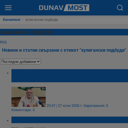
Dunavmost
/
хулигански подбуди
хулигански подбуди
RSS
Новини и статии свързани с етикет "хулигански подбуди"
Нов съдийски отвод по делото
"Кожухаров"
20:47 | 27 юли 2026 г.
Харесвания: 0
Коментари: 3
Непълнолетен уби бездомник във Варна