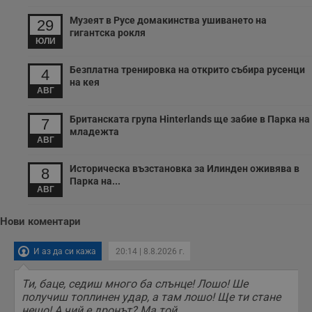
ангажираност на
уебсайта за
Музеят в Русе домакинства ушиването на
подобряване на
29
обслужването и
гигантска рокля
потребителския
ЮЛИ
опит.
Безплатна тренировка на открито събира русенци
Gtest
1
Тази бисквитка се
Gemius
4
седмица
използва за A/B
.hit.gemius.pl
на кея
тестване на
АВГ
уебсайта чрез
събиране на
данни за
Британската група Hinterlands ще забие в Парка на
7
поведението и
младежта
взаимодействието
АВГ
на посетителите.
Той помага за
подобряване на
Историческа възстановка за Илинден оживява в
8
потребителския
Парка на...
опит, като
АВГ
разбира как
потребителите се
ангажират с
Нови коментари
различни
елементи на
уебсайта по
И аз да си кажа
20:14 | 8.8.2026 г.
време на етапите
на тестване.
Ти, баце, седиш много ба слънце! Лошо! Ше
Gdyn
1 година
Тази бисквитка се
Gemius
използва за
.hit.gemius.pl
получиш топлинен удар, а там лошо! Ще ти стане
събиране на
нещо! А чий е дронът? Ма той...