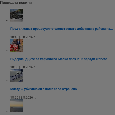
Последни новини
ф
н
м
Т
и
п
у
з
Продължават процесуално-следствените действия в района на...
б
18:45 | 8.8.2026 г.
VISITOR_PRIVACY_METADATA
5 месеца
Т
YouTube
4
с
.youtube.com
седмици
с
с
п
и
Нидерландците са харчили по-малко през юни заради жегите
п
т
18:36 | 8.8.2026 г.
в
с
з
с
п
о
Младеж уби чичо си с кол в село Странско
р
п
н
18:25 | 8.8.2026 г.
п
к
ч
п
с