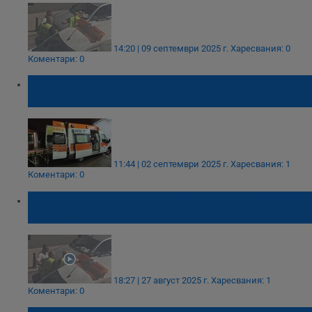
14:20 | 09 септември 2025 г.
Харесвания: 0
Коментари: 0
Забележка за паркиране прати
перничанка в болница
11:44 | 02 септември 2025 г.
Харесвания: 1
Коментари: 0
Задържаха служителя на "Градска
мобилност" след боя в центъра на София
18:27 | 27 август 2025 г.
Харесвания: 1
Коментари: 0