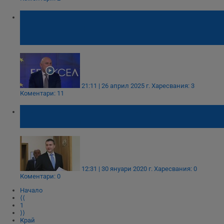
Банките ще превалутират всички сметки
по фиксирания курс при влизане в
Еврозоната
21:11 | 26 април 2025 г.
Харесвания: 3
Коментари: 11
Владислав Горанов: Влизаме в еврозоната
само с курс 1.95583
12:31 | 30 януари 2020 г.
Харесвания: 0
Коментари: 0
Начало
⟨⟨
1
⟩⟩
Край