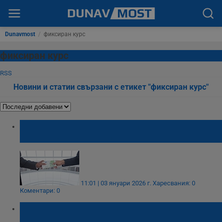
Dunavmost
/
фиксиран курс
фиксиран курс
RSS
Новини и статии свързани с етикет "фиксиран курс"
Българите в чужбина обменят левове в
евро без такси до март
11:01 | 03 януари 2026 г.
Харесвания: 0
Коментари: 0
IBAN номерата на сметките няма да се
променят