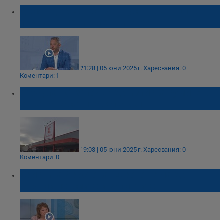
Делян Добрев: От 8 август търговците
показват цени в лева и евро
21:28 | 05 юни 2025 г.
Харесвания: 0
Коментари: 1
"Кауфланд" започва да изписва сумите в
евро на касовите бележки
19:03 | 05 юни 2025 г.
Харесвания: 0
Коментари: 0
Христина Христова: Еврото няма да
намали пенсиите и заплатите