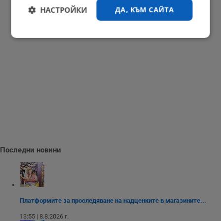
НАСТРОЙКИ
ДА, КЪМ САЙТА
Строго
Ефективност
необходимо
Таргетиране
Функционалност
Некласифицирани
Последни новини
Строго необходимо
Ефективност
Платформите за проследяване на надценките в магазините...
Таргетиране
Функционалност
13:55 | 8.8.2026 г.