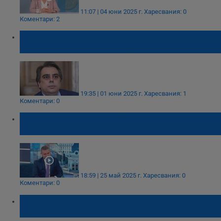
11:07 | 04 юни 2025 г.
Харесвания: 0
Коментари: 2
Асен Василев: Превалутирането ще стане
автоматично и без комисионна
19:35 | 01 юни 2025 г.
Харесвания: 1
Коментари: 0
Владислав Горанов: Надявам се, че няма
да има политическа криза до еврозоната
18:59 | 25 май 2025 г.
Харесвания: 0
Коментари: 0
Магазини въвеждат пробно цени в левове
и евро