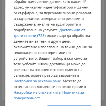
обработваме лични данни, като вашия IP
13:55 | 5.8.2026 г.
адрес, уникални идентификатори и данни
Стотици хиляди пенсии ще бъдат намалени, ако...
за сърфиране, за персонализирани реклами
08:14 | 5.8.2026 г.
и съдържание, измерване на реклами и
съдържание, анализ на аудиторията и
Миа Халифа спечели 650 000 долара от титлата
подобряване на услугите.
Доставчици от
на...
трети страни (723)
може също да обработват
20:08 | 22.7.2026 г.
данните ви за тези и други цели,
включително използване на точни данни за
НОИ обяви всички нужни документи за
пенсиониране
геолокация и характеристики на
12:26 | 20.7.2026 г.
устройството. Вашият избор важи само за
този уебсайт. Някои доставчици може да
Цените на дините в Гърция удариха историческо
разчитат на законен интерес вместо на
дъно
съгласие; имате право да възразите в
15:58 | 22.7.2026 г.
Настройки за рекламиране
. Можете да
Българка поръча първия домашен робот за
оттеглите съгласието си по всяко време в
домакинска...
Настройки на бисквитките
.
Политика за
20:03 | 5.8.2026 г.
поверителност
РЕКЛАМА