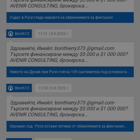
опит.
AVENIR CONSULTING, брокерска...
Gtest
1
Тази бисквитка се
Gemius
Съдът в Русе гледа мерките на обвиняемите за фентанил
седмица
използва за A/B
.hit.gemius.pl
тестване на
уебсайта чрез
събиране на
Bonth12
13:51 | 8.8.2026 г.
данни за
поведението и
взаимодействието
Здравейте, Имейл: bonthierry373 @gmail.com
на посетителите.
Той помага за
Търсите финансиране между $5 000 и $1 000 000?
подобряване на
AVENIR CONSULTING, брокерска...
потребителския
опит, като
разбира как
Нивото на Дунав при Русе стигна 109 сантиметра под условната...
потребителите се
ангажират с
различни
елементи на
Bonth12
13:50 | 8.8.2026 г.
уебсайта по
време на етапите
на тестване.
Здравейте, Имейл: bonthierry373 @gmail.com
Търсите финансиране между $5 000 и $1 000 000?
Gdyn
1 година
Тази бисквитка се
Gemius
AVENIR CONSULTING, брокерска...
използва за
.hit.gemius.pl
събиране на
анонимни
Окръжен съд - Русе остави петима от обвиняемите за фентанил...
статистически
данни, свързани с
посещенията в