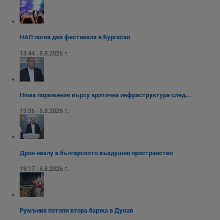
Некласифицирани
Строго необходимите бисквитки позволяват основната
функционалност на уебсайта, като потребителско
влизане и управление на акаунта. Уебсайтът не може да
НАП погна два фестивала в Бургаско
се използва правилно без строго необходими
бисквитки.
13:44 | 8.8.2026 г.
Валиден
Име
Доставчик
/
Домейн
О
до
__RequestVerificationToken
Сесия
Т
Microsoft
п
Corporation
Няма поражения върху критична инфраструктура след...
ф
www.dunavmost.com
з
13:36 | 8.8.2026 г.
п
и
п
A
т
е
Дрон нахлу в българското въздушно пространство
д
н
13:17 | 8.8.2026 г.
п
с
у
и
ф
н
Румъния потопи втора баржа в Дунав
м
Т