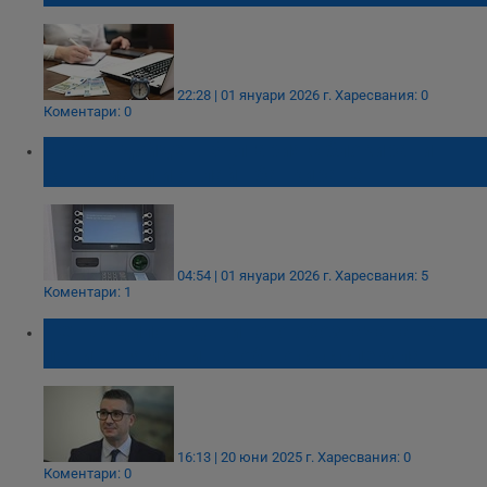
22:28 | 01 януари 2026 г.
Харесвания: 0
Коментари: 0
Еврото дойде в България с блокирани
банкомати и онлайн банкиране
04:54 | 01 януари 2026 г.
Харесвания: 5
Коментари: 1
Петър Дилов: Двойното обозначаване на
цените няма нищо общо със спекула
16:13 | 20 юни 2025 г.
Харесвания: 0
Коментари: 0