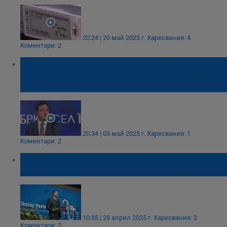
20:24 | 20 май 2025 г.
Харесвания: 4
Коментари: 2
Николай Павлов: Няма риск, курсът за
преминаване от лева към евро е фиксиран
и неотменим
20:34 | 03 май 2025 г.
Харесвания: 1
Коментари: 2
Месец след получаване на одобрение за
еврозоната - всички цени в евро и лева
10:35 | 28 април 2025 г.
Харесвания: 2
Коментари: 2