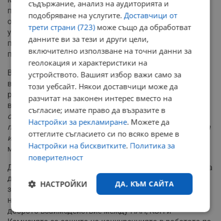
съдържание, анализ на аудиторията и
потребителите съдържа ясни изисквания по
подобряване на услугите.
Доставчици от
отношение на обозначаването на цените на стоките и
трети страни (723)
може също да обработват
услугите. Разпоредбата на член 19 от закона изрично
данните ви за тези и други цели,
предвижда, че цената на стоката трябва да бъде
включително използване на точни данни за
посочена в лева като официална парична единица.
геолокация и характеристики на
В същото време нормативната уредба не забранява
устройството. Вашият избор важи само за
възможността за допълнително ориентировъчно или
този уебсайт. Някои доставчици може да
референтно обозначаване на цените в друга валута,
разчитат на законен интерес вместо на
включително в евро.
"Основното изискване в този
съгласие; имате право да възразите в
случай е да се спазва принципът на яснота и
Настройки за рекламиране
. Можете да
прозрачност, като потребителите имат възможност за
оттеглите съгласието си по всяко време в
извършване на плащане само в лева"
, обясни
Настройки на бисквитките
.
Политика за
министърът.
поверителност
Дилов увери народните представители, че от страна на
държавата КЗП ще предприеме всички действия за
НАСТРОЙКИ
ДА, КЪМ САЙТА
защита на потребителите и за преустановяване на
нарушения на законодателството. Той подчерта
доброто взаимодействие между НАП, КЗП и
Строго
Ефективност