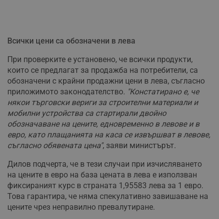
Всички цени са обозначени в лева
При проверките е установено, че всички продукти,
които се предлагат за продажба на потребители, са
обозначени с крайни продажни цени в лева, съгласно
приложимото законодателство.
"Констатирано е, че
някои търговски вериги за строителни материали и
мобилни устройства са стартирали двойно
обозначаване на цените, едновременно в левове и в
евро, като плащанията на каса се извършват в левове,
съгласно обявената цена"
, заяви министърът.
Дилов подчерта, че в тези случаи при изчисляването
на цените в евро на база цената в лева е използван
фиксираният курс в страната 1,95583 лева за 1 евро.
Това гарантира, че няма спекулативно завишаване на
цените чрез неправилно превалутиране.