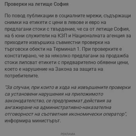
Проверки на летище София
По повод публикации в социалните мрежи, съдържащи
снимки на етикети с цени в левове и евро на
предлагани стоки с твърдение, че са от летище София,
на 6 юни служители на КЗП и Националната агенция за
приходите извършиха съвместни проверки на
търговски обекти на Терминал 1. При проверките е
констатирано, че за няколко предлагани за продажба
стоки липсват етикети с предварително обявени цени,
което е нарушение на Закона за защита на
потребителите.
"За случаи, при които в хода на извършените проверки
са установени нарушения на приложимото
законодателство, се предприемат действия за
ангажиране на административно-наказателна
отговорност на съответния икономически оператор"
,
информира министърът.
РЕКЛАМА