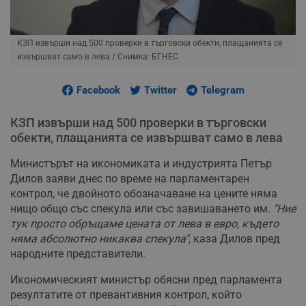
КЗП извърши над 500 проверки в търговски обекти, плащанията се
извършват само в лева
/ Снимка: БГНЕС
Facebook
Twitter
Telegram
КЗП извърши над 500 проверки в търговски
обекти, плащанията се извършват само в лева
Министърът на икономиката и индустрията Петър
Дилов заяви днес по време на парламентарен
контрол, че двойното обозначаване на цените няма
нищо общо със спекула или със завишаването им.
"Ние
тук просто обръщаме цената от лева в евро, където
няма абсолютно никаква спекула"
, каза Дилов пред
народните представители.
Икономическият министър обясни пред парламента
резултатите от превантивния контрол, който