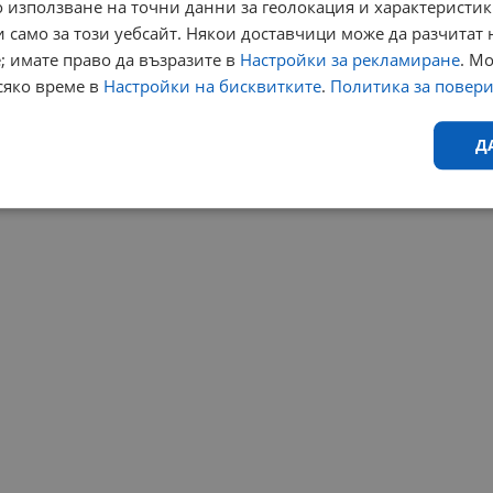
 използване на точни данни за геолокация и характеристик
 само за този уебсайт. Някои доставчици може да разчитат 
; имате право да възразите в
Настройки за рекламиране
. М
сяко време в
Настройки на бисквитките
.
Политика за повер
Д
Ефективност
Таргетиране
Функционалност
Н
еобходимо
Ефективност
Таргетиране
Функционалност
Неклас
исквитки позволяват основната функционалност на уебсайта, като потребителско
не може да се използва правилно без строго необходими бисквитки.
Валиден
Доставчик
/
Домейн
Описание