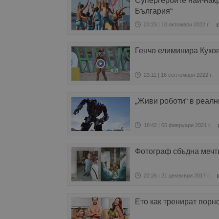
Супергероите най-накр
България“
23:23 | 10 октомври 2022 г.
Генчо елиминира Куков
23:11 | 16 септември 2022 г.
„Живи роботи“ в реалн
18:42 | 06 февруари 2021 г.
Фотограф сбъдна мечти
22:26 | 21 декември 2017 г.
Ето как тренират порн