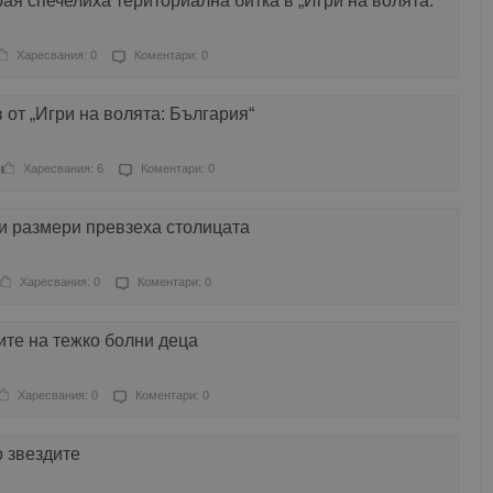
ая спечелиха териториална битка в „Игри на волята:
Харесвания: 0
Коментари: 0
 от „Игри на волята: България“
Харесвания: 6
Коментари: 0
и размери превзеха столицата
Харесвания: 0
Коментари: 0
те на тежко болни деца
Харесвания: 0
Коментари: 0
о звездите