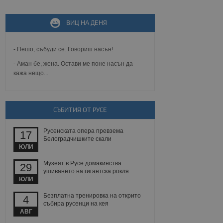
не, зададена от уеб
 ASP.NET MVC
ВИЦ НА ДЕНЯ
спре неразрешеното
т, известно като
тове. Той не съдържа
щожава при затваряне
- Пешо, събуди се. Говориш насън!
- Аман бе, жена. Остави ме поне насън да
ение на съгласието на
кажа нещо...
ст за тяхното
а данни за съгласието
ични политики и
антира, че техните
 сесии.
СЪБИТИЯ ОТ РУСЕ
аничаване между хората
а, за да се правят
Русенската опера превзема
17
хния уебсайт.
Белоградчишките скали
ЮЛИ
сигнализира на
 на бисквитките,
Музеят в Русе домакинства
29
а съответствие и
ушиването на гигантска рокля
ндарти и
ЮЛИ
Безплатна тренировка на открито
4
ck и предоставя
събира русенци на кея
требител използва
йният потребител може
АВГ
 уебсайт.