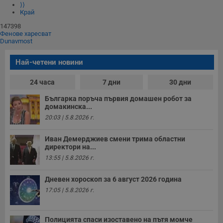
⟩⟩
Край
147398
Фенове харесват
Dunavmost
Най-четени новини
24 часа
7 дни
30 дни
Българка поръча първия домашен робот за
домакинска...
20:03 | 5.8.2026 г.
Иван Демерджиев смени трима областни
директори на...
13:55 | 5.8.2026 г.
Дневен хороскоп за 6 август 2026 година
17:05 | 5.8.2026 г.
Полицията спаси изоставено на пътя момче