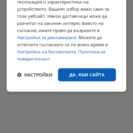
геолокация и характеристики на
Румънците избират между храна и здраве заради инфлацията
устройството. Вашият избор важи само за
12:47 | 6.8.2026 г.
този уебсайт. Някои доставчици може да
РЕКЛАМА
разчитат на законен интерес вместо на
съгласие; имате право да възразите в
Настройки за рекламиране
. Можете да
оттеглите съгласието си по всяко време в
Настройки на бисквитките
.
Политика за
поверителност
НАСТРОЙКИ
ДА, КЪМ САЙТА
Строго
Ефективност
необходимо
Таргетиране
Функционалност