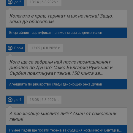
п
до 5
13:14 | 6.8.2026 г.
б
п
с
Колегата е прав, тарикат мъж не писка! Защо,
о
няма да обяснявам.
с
а
р
Енергийният сертификат на имот става задължителен
у
з
з
п
Боби
13:09 | 6.8.2026 г.
ASP.NET_SessionId
Сесия
Т
Microsoft
с
Corporation
Кога ще се забрани най после промишленият
D
www.dunavmost.com
риболов по Дунав? Само България,Румъния и
п
и
Сърбия практикуват такъв.150 кинта за...
т
к
Агенцията по рибарство следи денонощно река Дунав
п
и
у
р
до 4
13:08 | 6.8.2026 г.
к
п
д
А вие изобщо мислите ли?!? Аман от самозвани
д
п
гении!
у
Румен Радев ще посети терена за бъдещия космически център в...