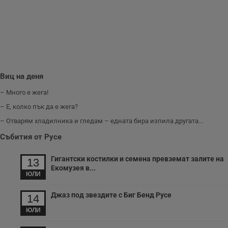
з
п
и
п
A
т
е
д
н
п
с
Виц на деня
у
и
– Много е жега!
ф
н
– Е, колко пък да е жега?
м
Т
– Отварям хладилника и гледам – едната бира изпила другата...
и
п
Събития от Русе
у
з
б
Гигантски костилки и семена превземат залите на
13
VISITOR_PRIVACY_METADATA
5 месеца
Т
YouTube
Екомузея в...
4
с
.youtube.com
ЮЛИ
седмици
с
с
п
Джаз под звездите с Биг Бенд Русе
14
и
п
ЮЛИ
т
в