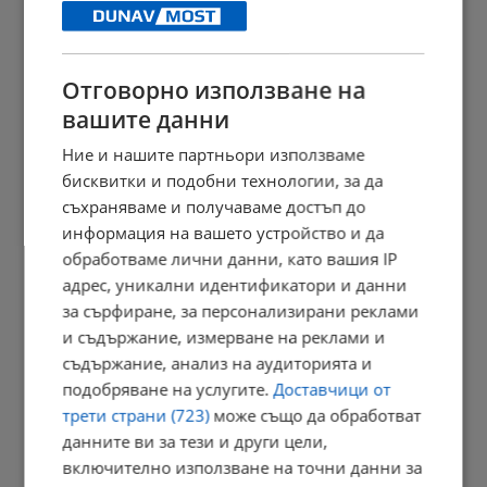
13:50 | 6.8.2026 г.
Отговорно използване на
вашите данни
Бременна жена от Варна загуби бебето си
Ние и нашите партньори използваме
13:02 | 6.8.2026 г.
бисквитки и подобни технологии, за да
съхраняваме и получаваме достъп до
информация на вашето устройство и да
Творци от Русе кандидатстват за финансиране на дигитални...
обработваме лични данни, като вашия IP
12:56 | 6.8.2026 г.
адрес, уникални идентификатори и данни
за сърфиране, за персонализирани реклами
и съдържание, измерване на реклами и
съдържание, анализ на аудиторията и
КЗД следи случая с антисемитски заплахи в Банско
подобряване на услугите.
Доставчици от
12:52 | 6.8.2026 г.
трети страни (723)
може също да обработват
данните ви за тези и други цели,
включително използване на точни данни за