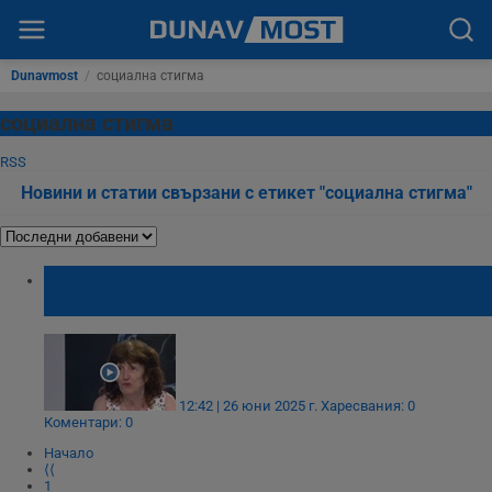
Dunavmost
/
социална стигма
социална стигма
RSS
Новини и статии свързани с етикет "социална стигма"
Деца с тежка форма на епилепсия у нас
остават без лечение – държавата нехае
12:42 | 26 юни 2025 г.
Харесвания: 0
Коментари: 0
Начало
⟨⟨
1