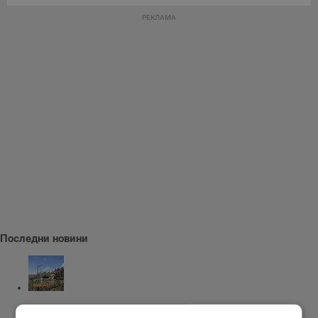
РЕКЛАМА
Последни новини
Скалният манастир край Беляново привлича все повече...