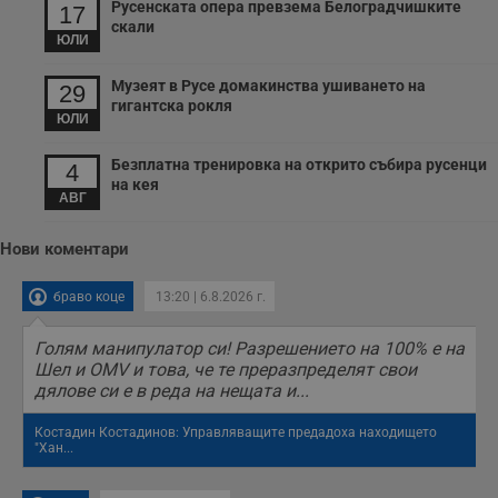
с
Русенската опера превзема Белоградчишките
17
з
скали
с
ЮЛИ
п
о
р
Музеят в Русе домакинства ушиването на
29
п
гигантска рокля
н
ЮЛИ
п
к
ч
Безплатна тренировка на открито събира русенци
4
п
на кея
с
АВГ
б
__cf_bm
29
Т
Cloudflare Inc.
Нови коментари
минути
с
.twitter.com
59
р
секунди
м
браво коце
13:20 | 6.8.2026 г.
б
о
у
Голям манипулатор си! Разрешението на 100% е на
п
о
Шел и OMV и това, че те преразпределят свои
и
дялове си е в реда на нещата и...
т
receive-cookie-deprecation
.hit.gemius.pl
1 година
Т
Костадин Костадинов: Управляващите предадоха находището
с
"Хан...
с
н
н