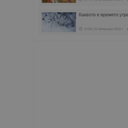
Име
Каквото е времето утр
__RequestVerificationT
13:06 | 02 февруари 2018 г.
VISITOR_PRIVACY_MET
__cf_bm
receive-cookie-depreca
ASP.NET_SessionId