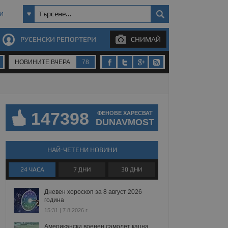
И
РУСЕНСКИ РЕПОРТЕРИ
СНИМАЙ
НОВИНИТЕ ВЧЕРА
78
147398
ФЕНОВЕ ХАРЕСВАТ
DUNAVMOST
НАЙ-ЧЕТЕНИ НОВИНИ
24 ЧАСА
7 ДНИ
30 ДНИ
Дневен хороскоп за 8 август 2026
година
15:31 | 7.8.2026 г.
Американски военен самолет кацна