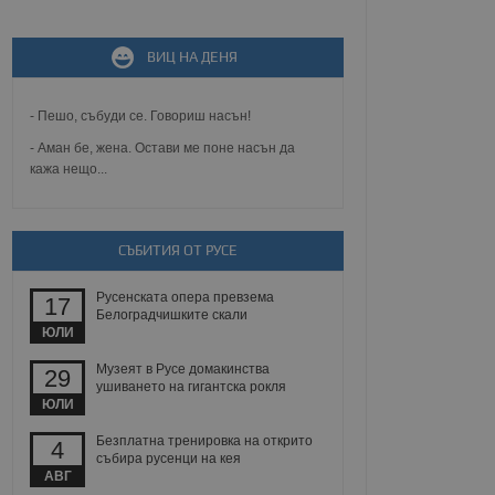
ВИЦ НА ДЕНЯ
не, зададена от уеб
 ASP.NET MVC
спре неразрешеното
т, известно като
- Пешо, събуди се. Говориш насън!
тове. Той не съдържа
щожава при затваряне
- Аман бе, жена. Остави ме поне насън да
кажа нещо...
ение на съгласието на
ст за тяхното
а данни за съгласието
ични политики и
СЪБИТИЯ ОТ РУСЕ
антира, че техните
 сесии.
Русенската опера превзема
аничаване между хората
17
а, за да се правят
Белоградчишките скали
хния уебсайт.
ЮЛИ
Музеят в Русе домакинства
29
сигнализира на
ушиването на гигантска рокля
 на бисквитките,
ЮЛИ
а съответствие и
ндарти и
Безплатна тренировка на открито
4
събира русенци на кея
ck и предоставя
АВГ
требител използва