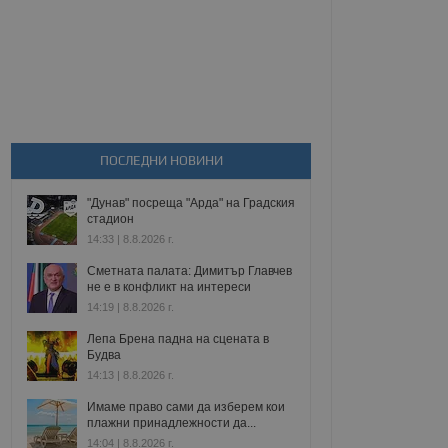
ПОСЛЕДНИ НОВИНИ
"Дунав" посреща "Арда" на Градския
стадион
14:33 | 8.8.2026 г.
Сметната палата: Димитър Главчев
не е в конфликт на интереси
14:19 | 8.8.2026 г.
Лепа Брена падна на сцената в
Будва
14:13 | 8.8.2026 г.
Имаме право сами да изберем кои
плажни принадлежности да...
14:04 | 8.8.2026 г.