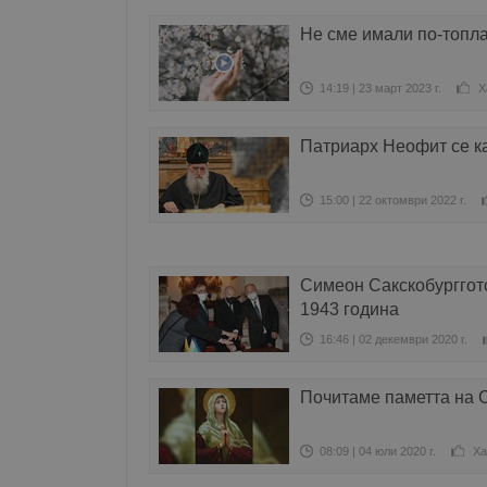
Не сме имали по-топла
14:19 | 23 март 2023 г.
Х
Патриарх Неофит се к
15:00 | 22 октомври 2022 г.
Симеон Сакскобургготс
1943 година
16:46 | 02 декември 2020 г.
Почитаме паметта на 
08:09 | 04 юли 2020 г.
Ха