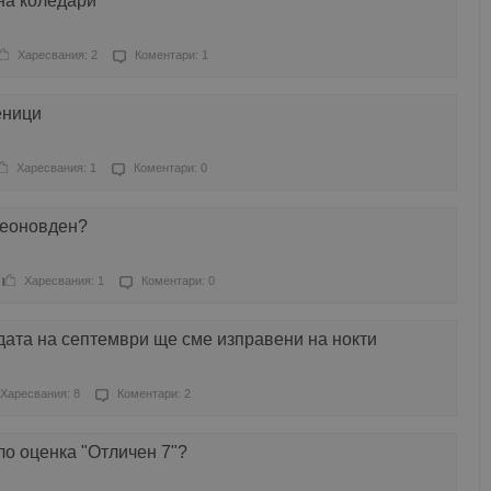
на коледари
Харесвания: 2
Коментари: 1
еници
Харесвания: 1
Коментари: 0
меоновден?
Харесвания: 1
Коментари: 0
ата на септември ще сме изправени на нокти
Харесвания: 8
Коментари: 2
ло оценка "Отличен 7"?