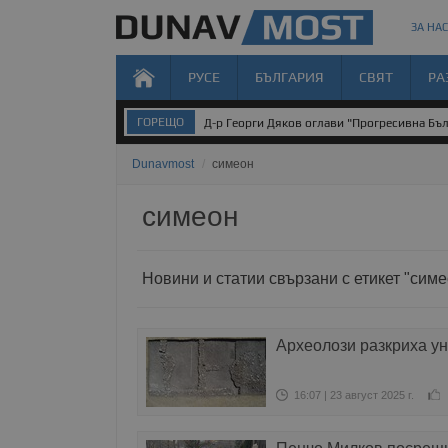
ЗА НАС
РУСЕ
БЪЛГАРИЯ
СВЯТ
РА
ГОРЕЩО
Д-р Георги Дяков оглави "Прогресивна Бъл
Dunavmost
/
симеон
симеон
Новини и статии свързани с етикет "симе
Археолози разкриха ун
16:07 | 23 август 2025 г.