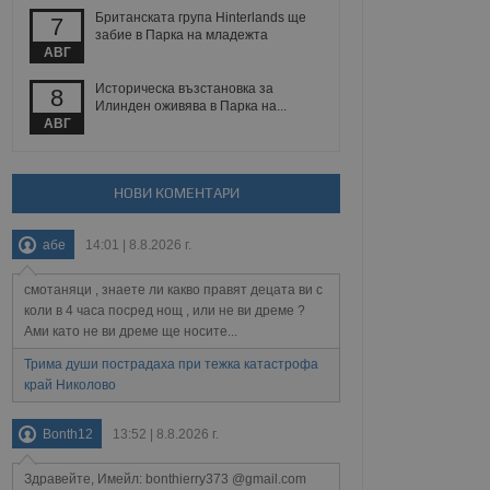
йният потребител може
Британската група Hinterlands ще
7
 уебсайт.
забие в Парка на младежта
АВГ
Историческа възстановка за
8
Описание
Илинден оживява в Парка на...
АВГ
ребителски
елското поведение и
раници на сайта. Тя
яване на сайта. Тя
не на прегледи на
формация, която е
взаимодействат с
НОВИ КОМЕНТАРИ
нкционалност в целия
прекарано на
редпочитанията на
 сайтове; тя може
абе
14:01 | 8.8.2026 г.
остта на социалните
тора на сайта.
използва новата или
елски взаимодействия
смотаняци , знаете ли какво правят децата ви с
нето и потребителския
коли в 4 часа посред нощ , или не ви дреме ?
Ами като не ви дреме ще носите...
рез събиране на данни
 помага за
Трима души пострадаха при тежка катастрофа
отребителите се
край Николово
тапите на тестване.
тистически данни,
Bonth12
13:52 | 8.8.2026 г.
 броя на посещенията,
 са били заредени.
елския опит.
Здравейте, Имейл: bonthierry373 @gmail.com