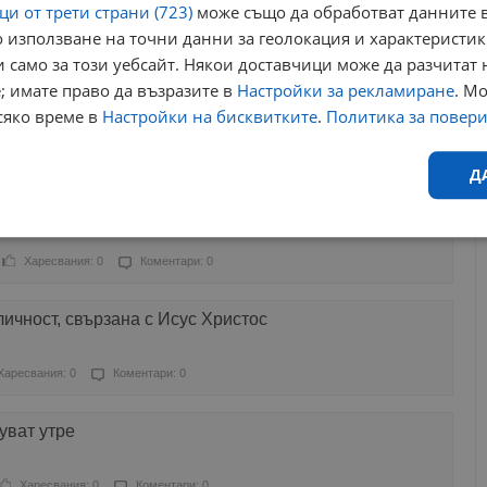
и от трети страни (723)
може също да обработват данните в
 използване на точни данни за геолокация и характеристик
Харесвания: 14
Коментари: 1
 само за този уебсайт. Някои доставчици може да разчитат 
; имате право да възразите в
Настройки за рекламиране
. М
сам да си отрежеш главата с езика си
сяко време в
Настройки на бисквитките
.
Политика за повер
Харесвания: 2
Коментари: 0
Д
оновден, земеделската нова година
Ефективност
Таргетиране
Функционалност
Н
Харесвания: 0
Коментари: 0
ичност, свързана с Исус Христос
Харесвания: 0
Коментари: 0
еобходимо
Ефективност
Таргетиране
Функционалност
Неклас
уват утре
исквитки позволяват основната функционалност на уебсайта, като потребителско
не може да се използва правилно без строго необходими бисквитки.
Харесвания: 0
Коментари: 0