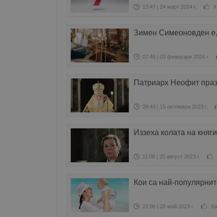
13:47 | 24 март 2024 г.
Х
Зимен Симеоновден е,
07:46 | 03 февруари 2024 г.
Патриарх Неофит праз
09:43 | 15 октомври 2023 г.
Иззеха колата на княг
11:08 | 20 август 2023 г.
Кои са най-популярни
22:06 | 28 май 2023 г.
Ха