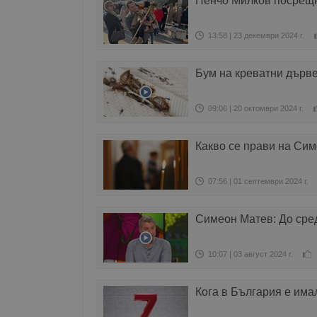
Пенчо Милков посрещ
13:58 | 23 декември 2024 г.
Бум на креватни дърв
09:06 | 20 октомври 2024 г.
Какво се прави на Си
07:56 | 01 септември 2024 г.
Симеон Матев: До сред
10:07 | 03 август 2024 г.
Кога в България е има