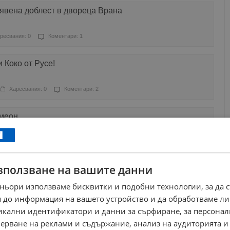
оявена доблест в двореца Врана
ресвания: 0
Коментари: 1
 Коко от Русе!
Харесвания: 0
Коментари: 2
меон
Харесвания: 1
Коментари: 0
зползване на вашите данни
се борят с тежко генетично заболяване
ньори използваме бисквитки и подобни технологии, за да 
Харесвания: 4
Коментари: 0
 до информация на вашето устройство и да обработваме ли
никални идентификатори и данни за сърфиране, за персона
се нуждаят от нашата помощ!
ерване на реклами и съдържание, анализ на аудиторията и