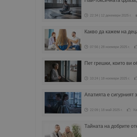
Най-токсичната фраза,
22:34 | 12 декември 2025 г.
Какво да кажем на дец
07:56 | 28 ноември 2025 г.
Пет грешки, които ви 
10:24 | 18 ноември 2025 г.
Апатията е сигурният з
22:09 | 18 май 2025 г.
Ха
Тайната на добрите о