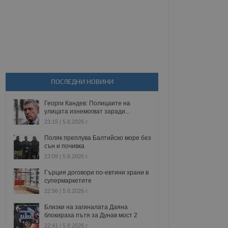
ПОСЛЕДНИ НОВИНИ
Георги Кандев: Полицаите на
улицата изнемогват заради...
23:15 | 5.8.2026 г.
Поляк преплува Балтийско море без
сън и почивка
23:09 | 5.8.2026 г.
Гърция договори по-евтини храни в
супермаркетите
22:56 | 5.8.2026 г.
Близки на загиналата Даяна
блокираха пътя за Дунав мост 2
22:41 | 5.8.2026 г.