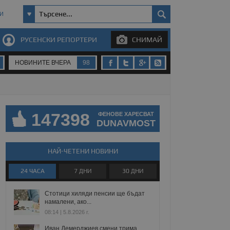
И
РУСЕНСКИ РЕПОРТЕРИ
СНИМАЙ
НОВИНИТЕ ВЧЕРА
98
147398
ФЕНОВЕ ХАРЕСВАТ
DUNAVMOST
НАЙ-ЧЕТЕНИ НОВИНИ
24 ЧАСА
7 ДНИ
30 ДНИ
Стотици хиляди пенсии ще бъдат
намалени, ако...
08:14 | 5.8.2026 г.
Иван Демерджиев смени трима