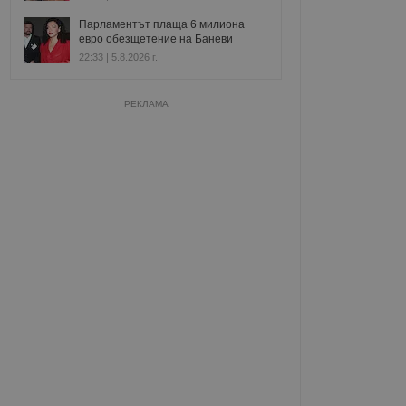
Парламентът плаща 6 милиона
евро обезщетение на Баневи
22:33 | 5.8.2026 г.
РЕКЛАМА