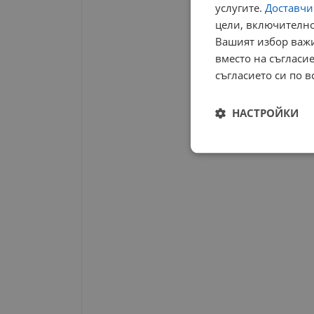
услугите.
Доставчиц
цели, включително
Вашият избор важи
вместо на съгласие
съгласието си по в
НАСТРОЙКИ
Строго
необходимо
Строго н
Строго необходимите б
на акаунта. Уебсайтът 