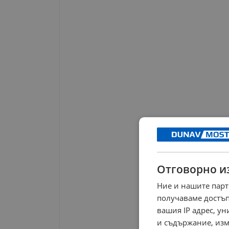
Отговорно и
Ние и нашите парт
получаваме достъп
вашия IP адрес, у
и съдържание, изм