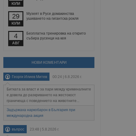
йният потребител може
ЮЛИ
 уебсайт.
Музеят в Русе домакинства
29
ушиването на гигантска рокля
ЮЛИ
Описание
Безплатна тренировка на открито
4
събира русенци на кея
ребителски
елското поведение и
АВГ
раници на сайта. Тя
яване на сайта. Тя
не на прегледи на
формация, която е
взаимодействат с
нкционалност в целия
прекарано на
редпочитанията на
НОВИ КОМЕНТАРИ
 сайтове; тя може
остта на социалните
тора на сайта.
използва новата или
Георги Илиев Митев
00:24 | 6.8.2026 г.
елски взаимодействия
нето и потребителския
Битката за власт и за пари между криминалните
рез събиране на данни
е довела до разкриването на жестокост
 помага за
граничеща с поведението на животните...
отребителите се
тапите на тестване.
Задържаха наркобарон в България при
международна акция
тистически данни,
 броя на посещенията,
 са били заредени.
елския опит.
въпрос
23:48 | 5.8.2026 г.