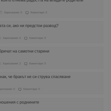
 която отнема радостта на младите родители
Харесвания: 0
Коментари: 0
ата си, ако ни предстои развод?
Харесвания: 0
Коментари: 0
обричат на самотни старини
Харесвания: 2
Коментари: 0
нак, че бракът не си струва спасяване
ресвания: 0
Коментари: 0
тношения с роднините