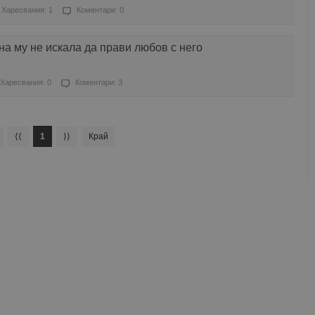
Харесвания: 1
Коментари: 0
на му не искала да прави любов с него
Харесвания: 0
Коментари: 3
⟨⟨
1
⟩⟩
Край