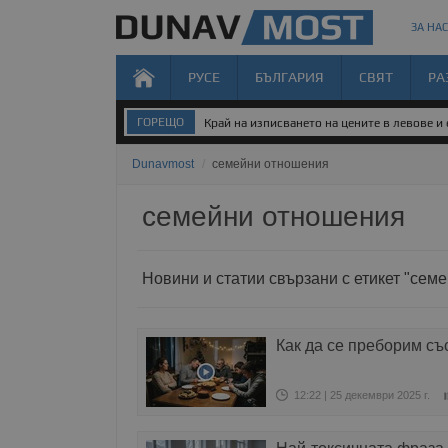
ЗА НАС
РУСЕ
БЪЛГАРИЯ
СВЯТ
РА
ГОРЕЩО
Край на изписването на цените в левове и
Dunavmost
/
семейни отношения
семейни отношения
Новини и статии свързани с етикет "сем
Как да се преборим съ
12:22 | 25 декември 2025 г.