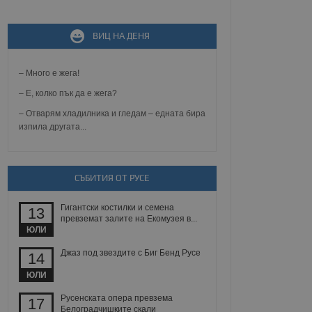
ВИЦ НА ДЕНЯ
не, зададена от уеб
 ASP.NET MVC
спре неразрешеното
т, известно като
– Много е жега!
тове. Той не съдържа
щожава при затваряне
– Е, колко пък да е жега?
– Отварям хладилника и гледам – едната бира
ение на съгласието на
изпила другата...
ст за тяхното
а данни за съгласието
ични политики и
антира, че техните
 сесии.
СЪБИТИЯ ОТ РУСЕ
аничаване между хората
а, за да се правят
Гигантски костилки и семена
хния уебсайт.
13
превземат залите на Екомузея в...
ЮЛИ
сигнализира на
 на бисквитките,
Джаз под звездите с Биг Бенд Русе
14
а съответствие и
ндарти и
ЮЛИ
ck и предоставя
Русенската опера превзема
17
требител използва
Белоградчишките скали