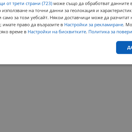
и от трети страни (723)
може също да обработват данните в
 използване на точни данни за геолокация и характеристик
 само за този уебсайт. Някои доставчици може да разчитат 
; имате право да възразите в
Настройки за рекламиране
. М
сяко време в
Настройки на бисквитките
.
Политика за повер
Д
Ефективност
Таргетиране
Функционалност
Н
еобходимо
Ефективност
Таргетиране
Функционалност
Неклас
исквитки позволяват основната функционалност на уебсайта, като потребителско
не може да се използва правилно без строго необходими бисквитки.