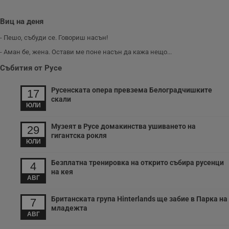
Виц на деня
- Пешо, събуди се. Говориш насън!
- Аман бе, жена. Остави ме поне насън да кажа нещо...
Събития от Русе
Русенската опера превзема Белоградчишките
17
скали
ЮЛИ
Музеят в Русе домакинства ушиването на
29
гигантска рокля
ЮЛИ
Безплатна тренировка на открито събира русенци
4
на кея
АВГ
Британската група Hinterlands ще забие в Парка на
7
младежта
АВГ