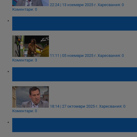
22:24 | 13 ноември 2025 г.
Харесвания: 0
Коментари: 0
Санкциите на САЩ вдигнаха цените на
горивата
11:11 | 05 ноември 2025 г.
Харесвания: 0
Коментари: 3
Светослав Бенчев: Доставките на горива
са гарантирани до края на годината
18:14 | 27 октомври 2025 г.
Харесвания: 0
Коментари: 0
Без "Лукойл" ще трябват 350 цистерни на
ден за горива