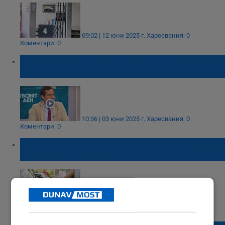
09:02 | 12 юни 2025 г.
Харесвания: 0
Коментари: 0
Светослав Бенчев: Еврото няма да повиши
цените на горивата в България
10:36 | 03 юни 2025 г.
Харесвания: 0
Коментари: 0
Нова законова мярка удря по измамите с
бележки за гориво
09:42 | 25 февруари 2025 г.
Харесвания: 1
Коментари: 0