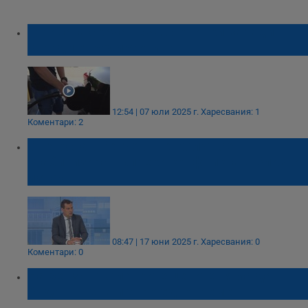
Горивата скачат с 40 стотинки заради
заради евродиректива
12:54 | 07 юли 2025 г.
Харесвания: 1
Коментари: 2
Светослав Бенчев: Петролът се
стабилизира въпреки конфликта в Близкия
изток
08:47 | 17 юни 2025 г.
Харесвания: 0
Коментари: 0
На бензиноколонките цените няма да
бъдат в лева и евро едновременно