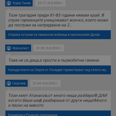
Тодор Танев
22:17 | 8.8.2026 г.
Тази трагедия преди 81-85 години нямам край. В
слуая германците унищожават всичко, което може
да послужи за напредване на 2...
Откриха останки на германски войници в пресъхналия Дунав
Журналист
21:39 | 8.8.2026 г.
Това не са деца,а прости и пьрвобитни гамени.
Нападателите на Георги от Пловдив тържествуват над тялото му...
Георгиев
21:04 | 8.8.2026 г.
Този кмет Атанасов,от много неща разбира!В ДАИ
когато беше шеф разбираше от други неща!Много
е лесно на мекото
Кладенци в Русенско пресъхнаха