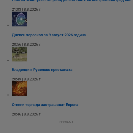
сайта.
интерфейса на
Youtube.
_sharedID_cst
.dunavmost.com
11
Тази бисквитка се
21:03 | 8.8.2026 г.
месеца 4
използва за
седмици
проследяване на
потребителски
взаимодействия и
ангажираност на
уебсайта за
Дневен хороскоп за 9 август 2026 година
подобряване на
обслужването и
20:56 | 8.8.2026 г.
потребителския
опит.
Gtest
1
Тази бисквитка се
Gemius
седмица
използва за A/B
.hit.gemius.pl
тестване на
Кладенци в Русенско пресъхнаха
уебсайта чрез
събиране на
20:49 | 8.8.2026 г.
данни за
поведението и
взаимодействието
на посетителите.
Той помага за
подобряване на
Огнени торнада застрашават Европа
потребителския
опит, като
разбира как
20:46 | 8.8.2026 г.
потребителите се
ангажират с
РЕКЛАМА
различни
елементи на