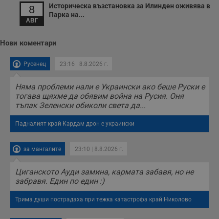
Историческа възстановка за Илинден оживява в
8
Парка на...
АВГ
Нови коментари
Русенец
23:16 | 8.8.2026 г.
Няма проблеми нали е Украински ако беше Руски е
тогава щяхме да обявим война на Русия. Оня
тъпак Зеленски обиколи света да...
Падналият край Кардам дрон е украински
за мангалите
23:10 | 8.8.2026 г.
Циганското Ауди замина, кармата забавя, но не
забравя. Един по един :)
Трима души пострадаха при тежка катастрофа край Николово