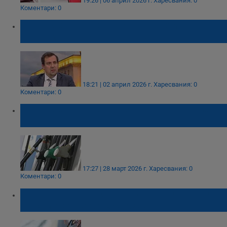
19:26 | 06 април 2026 г.
Харесвания: 0
Коментари: 0
Светослав Бенчев: Вече живеем в
перфектна енергийна криза
18:21 | 02 април 2026 г.
Харесвания: 0
Коментари: 0
Светослав Бенчев: Тази петролна криза
бие шока от 70-те
17:27 | 28 март 2026 г.
Харесвания: 0
Коментари: 0
Двойно по-скъпият керосин вдига цените
на самолетните екскурзии