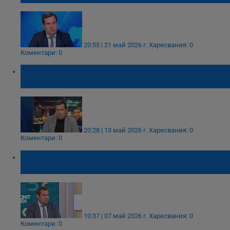
20:55 | 21 май 2026 г.
Харесвания: 0
Коментари: 0
Светослав Бенчев: Петролът остава над
100 долара до края на годината
20:28 | 13 май 2026 г.
Харесвания: 0
Коментари: 0
Светослав Бенчев: Петролът удари 160
долара за барел
10:37 | 07 май 2026 г.
Харесвания: 0
Коментари: 0