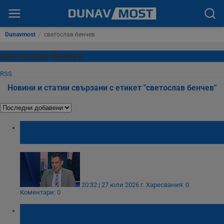
Dunavmost
/
светослав бенчев
светослав бенчев
RSS
Новини и статии свързани с етикет "светослав бенчев"
Осигуриха суров петрол за България до
средата на септември
20:32 | 27 юли 2026 г.
Харесвания: 0
Коментари: 0
Светослав Бенчев: Очакваме извънредно
лятно поскъпване на горивата