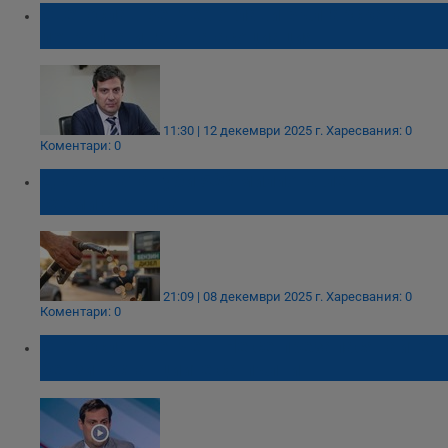
Светослав Бенчев оглави Българската
петролна и газова асоциация
11:30 | 12 декември 2025 г.
Харесвания: 0
Коментари: 0
Държавата губи 580 милиона лева от
схеми с горива
21:09 | 08 декември 2025 г.
Харесвания: 0
Коментари: 0
Светослав Бенчев: Не се презапасявайте,
бензиностанциите са пълни