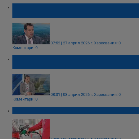
Светослав Бенчев: Дизелът поскъпва
въпреки пълните резерви в България
07:52 | 27 април 2026 г.
Харесвания: 0
Коментари: 0
Светослав Бенчев: Старите цени на
горивата няма да се върнат
08:01 | 08 април 2026 г.
Харесвания: 0
Коментари: 0
Цената на дизела гони 1,80 евро за литър