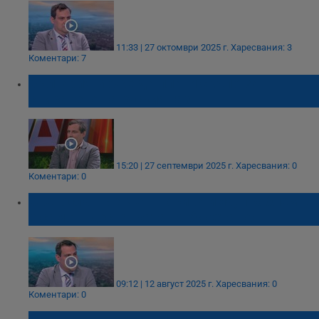
11:33 | 27 октомври 2025 г.
Харесвания: 3
Коментари: 7
България може да плати скъпо за
спирането на руския газ
15:20 | 27 септември 2025 г.
Харесвания: 0
Коментари: 0
Светослав Бенчев: Горива има, проблемът
е само в доставката на биоетанол
09:12 | 12 август 2025 г.
Харесвания: 0
Коментари: 0