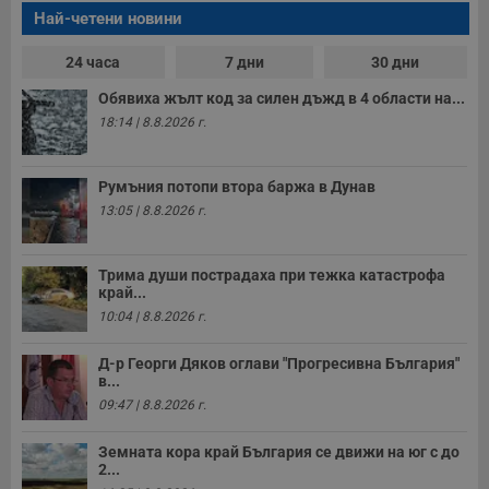
е
Най-четени новини
д
н
п
24 часа
7 дни
30 дни
с
у
Обявиха жълт код за силен дъжд в 4 области на...
и
ф
18:14 | 8.8.2026 г.
н
м
Т
и
Румъния потопи втора баржа в Дунав
п
13:05 | 8.8.2026 г.
у
з
б
VISITOR_PRIVACY_METADATA
5 месеца
Т
Трима души пострадаха при тежка катастрофа
YouTube
4
с
.youtube.com
край...
седмици
с
10:04 | 8.8.2026 г.
с
п
и
Д-р Георги Дяков оглави "Прогресивна България"
п
в...
т
в
09:47 | 8.8.2026 г.
с
з
с
Земната кора край България се движи на юг с до
п
2...
о
р