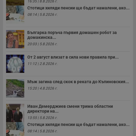
16:35 | 8.8.2026 г.
п
Стотици хиляди пенсии ще бъдат намалени, ако...
н
п
08:14 | 5.8.2026 г.
к
ч
п
с
Българка поръча първия домашен робот за
б
домакинска...
__cf_bm
29
Т
Cloudflare Inc.
20:03 | 5.8.2026 г.
минути
с
.twitter.com
59
р
секунди
м
От 2 август влизат в сила нови правила при...
б
о
11:12 | 2.8.2026 г.
у
п
о
и
Мъж загина след скок в реката до Къпиновския...
т
15:20 | 4.8.2026 г.
receive-cookie-deprecation
.hit.gemius.pl
1 година
Т
с
с
Иван Демерджиев смени трима областни
н
н
директори на...
п
13:55 | 5.8.2026 г.
б
п
Стотици хиляди пенсии ще бъдат намалени, ако...
с
08:14 | 5.8.2026 г.
о