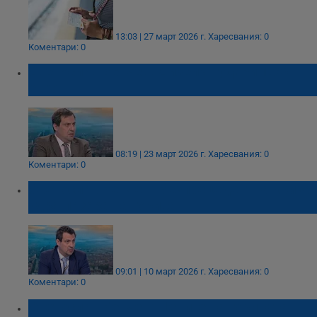
13:03 | 27 март 2026 г.
Харесвания: 0
Коментари: 0
Светослав Бенчев: Дизелът удари 1.60
евро
08:19 | 23 март 2026 г.
Харесвания: 0
Коментари: 0
Светослав Бенчев: Безпрецедентна криза
удря пазара на горива
09:01 | 10 март 2026 г.
Харесвания: 0
Коментари: 0
Светослав Бенчев: Цените на горивата