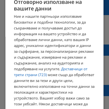
Светослав Бенчев: 300 милиона лева
Отговорно използване на
годишно губи хазната от ДДС измами с
вашите данни
горива
Ние и нашите партньори използваме
бисквитки и подобни технологии, за да
съхраняваме и получаваме достъп до
информация на вашето устройство и да
22:19 | 29 януари 2025 г.
Харесвания: 0
Коментари: 0
обработваме лични данни, като вашия IP
адрес, уникални идентификатори и данни
Бензиностанциите ще записват номерата
за сърфиране, за персонализирани реклами
на автомобилите на касовите бележки
и съдържание, измерване на реклами и
съдържание, анализ на аудиторията и
подобряване на услугите.
Доставчици от
трети страни (723)
може също да обработват
21:29 | 28 януари 2025 г.
Харесвания: 8
Коментари: 3
данните ви за тези и други цели,
включително използване на точни данни за
Светослав Бенчев: Цените на горивата у
геолокация и характеристики на
нас са най-ниски в ЕС
устройството. Вашият избор важи само за
този уебсайт. Някои доставчици може да