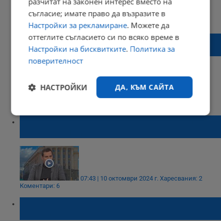
разчитат на законен интерес вместо на
съгласие; имате право да възразите в
11:34 | 24 януари 2025 г.
Харесвания: 0
Коментари: 0
Настройки за рекламиране
. Можете да
оттеглите съгласието си по всяко време в
Светослав Бенчев: От 1 март можем да
Настройки на бисквитките
.
Политика за
останем без бензин
поверителност
НАСТРОЙКИ
ДА, КЪМ САЙТА
11:53 | 19 ноември 2024 г.
Харесвания: 2
Коментари: 6
Строго
Ефективност
Светослав Бенчев: Може да останем без
необходимо
бензин от 1 март
Таргетиране
Функционалност
07:43 | 10 октомври 2024 г.
Харесвания: 2
Коментари: 6
Некласифицирани
Цените на горивата в България остават
най-ниски в ЕС