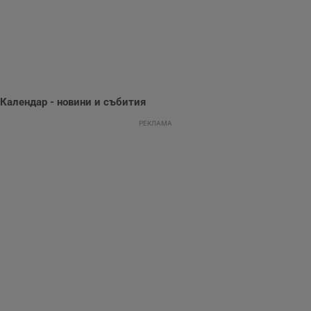
предпочитания.
Тази информация
се използва, за да
се оптимизира
представянето на
уебсайта и да
направят
рекламните
съобщения по-
важни за
Календар - новини и събития
потребителя.
РЕКЛАМА