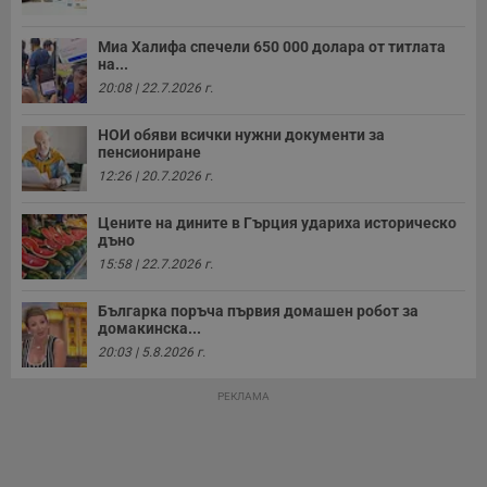
с
а
р
Миа Халифа спечели 650 000 долара от титлата
у
з
на...
з
20:08 | 22.7.2026 г.
п
ASP.NET_SessionId
Сесия
Т
Microsoft
НОИ обяви всички нужни документи за
с
Corporation
пенсиониране
D
www.dunavmost.com
п
12:26 | 20.7.2026 г.
и
т
к
Цените на дините в Гърция удариха историческо
п
дъно
и
у
15:58 | 22.7.2026 г.
р
к
п
Българка поръча първия домашен робот за
д
домакинска...
д
п
20:03 | 5.8.2026 г.
у
РЕКЛАМА
Доставчик
/
Валиден
Валиден
Име
Име
Доставчик
/
Домейн
Описание
Описание
Домейн
Доставчик
/
до
Валиден
до