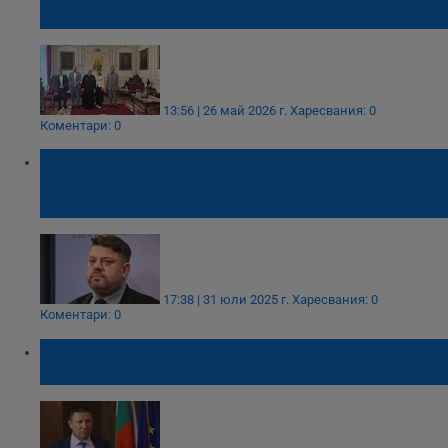
русенски депутати
13:56 | 26 май 2026 г.
Харесвания: 0
Коментари: 0
Атанас Зафиров: Изнасянето на
информация за интерната във Варненци е
проблемно
17:38 | 31 юли 2025 г.
Харесвания: 0
Коментари: 0
Два основни проблема забавят делата за
произшествия със смърт на пътя