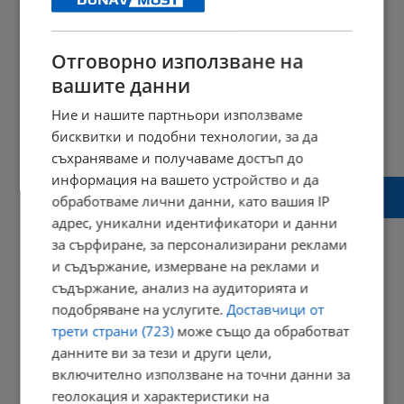
Отговорно използване на
вашите данни
Ние и нашите партньори използваме
бисквитки и подобни технологии, за да
съхраняваме и получаваме достъп до
информация на вашето устройство и да
Русе и Холандия обменят опита си в
обработваме лични данни, като вашия IP
социалните грижи
адрес, уникални идентификатори и данни
за сърфиране, за персонализирани реклами
и съдържание, измерване на реклами и
съдържание, анализ на аудиторията и
13:07 | 01 август 2014 г.
Харесвания: 0
Коментари: 0
подобряване на услугите.
Доставчици от
трети страни (723)
може също да обработват
Начало
⟨⟨
данните ви за тези и други цели,
1
⟩⟩
включително използване на точни данни за
Край
геолокация и характеристики на