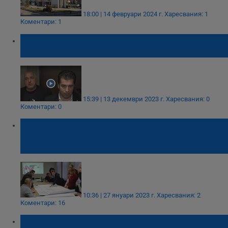
18:00 | 14 февруари 2024 г.
Харесвания: 1
Коментари: 1
Бойко Борисов: Решихме да дадем
рекорден бюджет в сферата на културата
15:39 | 13 декември 2023 г.
Харесвания: 0
Коментари: 0
Управниците на Русе нищят Генерален
план за организацията на движението в
града
10:36 | 27 януари 2023 г.
Харесвания: 2
Коментари: 16
Президентът проведе работна среща за