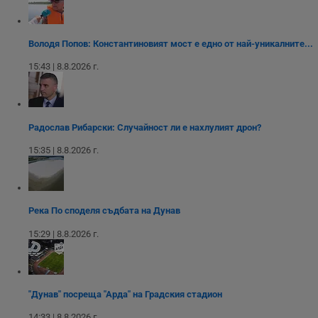
б
п
с
о
с
Володя Попов: Константиновият мост е едно от най-уникалните...
а
р
15:43 | 8.8.2026 г.
у
з
з
п
ASP.NET_SessionId
Сесия
Т
Microsoft
Радослав Рибарски: Случайност ли е нахлулият дрон?
с
Corporation
D
www.dunavmost.com
15:35 | 8.8.2026 г.
п
и
т
к
п
и
Река По споделя съдбата на Дунав
у
р
к
15:29 | 8.8.2026 г.
п
д
д
п
у
"Дунав" посреща "Арда" на Градския стадион
14:33 | 8.8.2026 г.