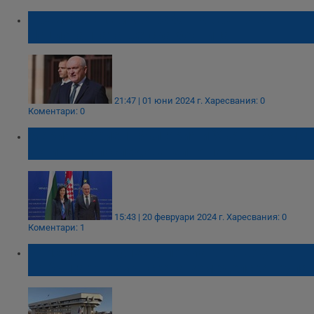
Премиерът свиква работна среща за
Националната детска болница
21:47 | 01 юни 2024 г.
Харесвания: 0
Коментари: 0
Мария Габриел: България и Хърватия имат
активно и последователно партньорство
15:43 | 20 февруари 2024 г.
Харесвания: 0
Коментари: 1
Кристиян Анкулеску поема ръководството
на българо-румънската земеделска група