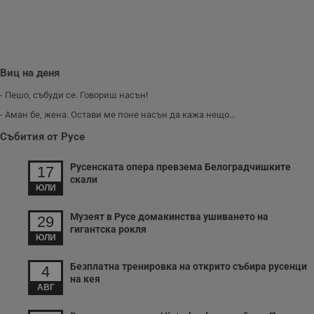
потребителите се
ангажират с
различни
елементи на
уебсайта по
време на етапите
на тестване.
Виц на деня
Gdyn
1 година
Тази бисквитка се
Gemius
използва за
- Пешо, събуди се. Говориш насън!
.hit.gemius.pl
събиране на
анонимни
- Аман бе, жена. Остави ме поне насън да кажа нещо...
статистически
данни, свързани с
Събития от Русе
посещенията в
уебсайта на
потребителя, като
Русенската опера превзема Белоградчишките
17
броя на
скали
посещенията,
ЮЛИ
средното време,
прекарано на
уебсайта и какви
Музеят в Русе домакинства ушиването на
29
страници са били
гигантска рокля
заредени. Целта е
ЮЛИ
да се подобри
съдържанието на
сайта и
Безплатна тренировка на открито събира русенци
4
потребителския
на кея
опит.
АВГ
Gdynp
1 година
Тази бисквитка се
Gemius
използва с цел
.hit.gemius.pl