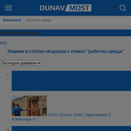
Dunavmost
/
работна среща
работна среща
RSS
Новини и статии свързани с етикет "работна среща"
Бойко Борисов: "Дворът на кирилицата" е
място, което всеки българин трябва да
види
16:32 | 25 юли 2026 г.
Харесвания: 2
Коментари: 0
Митрополит Наум обсъди нови проекти с