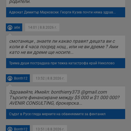
родители.
Адвокат Димитър Марковски: Георги Кузев почти няма здрав...
абе
14:01 | 8.8.2026 г.
смотаняци , знаете ли какво правят децата ви с
коли в 4 часа посред нощ , или не ви дреме ? Ами
като не ви дреме ще носите...
Трима души пострадаха при тежка катастрофа край Николово
Bonth12
13:52 | 8.8.2026 г.
Здравейте, Имейл: bonthierry373 @gmail.com
Търсите финансиране между $5 000 и $1 000 000?
AVENIR CONSULTING, брокерска...
Съдът в Русе гледа мерките на обвиняемите за фентанил
Bonth12
13:51 | 8.8.2026 г.