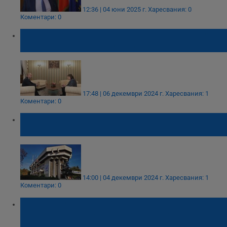
12:36 | 04 юни 2025 г.
Харесвания: 0
Коментари: 0
Румен Радев разговаря с председателя на
парламента Наталия Киселова
17:48 | 06 декември 2024 г.
Харесвания: 1
Коментари: 0
Институции и доброволци търсят решения
за справяне с бедствията в Русенско
14:00 | 04 декември 2024 г.
Харесвания: 1
Коментари: 0
Областният управител свиква спешна
среща за справяне с бездомните кучета в
Русе