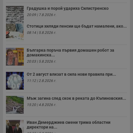
Некласифицирани
Градушка и порой удариха Силистренско
20:09 | 7.8.2026 г.
Стотици хиляди пенсии ще бъдат намалени, ако...
08:14 | 5.8.2026 г.
Строго необходимо
Ефективност
Българка поръча първия домашен робот за
домакинска...
Таргетиране
Функционалност
20:03 | 5.8.2026 г.
Некласифицирани
От 2 август влизат в сила нови правила при...
Строго необходимите бисквитки позволяват основната
функционалност на уебсайта, като потребителско
11:12 | 2.8.2026 г.
влизане и управление на акаунта. Уебсайтът не може да
се използва правилно без строго необходими
бисквитки.
Мъж загина след скок в реката до Къпиновския...
Валиден
15:20 | 4.8.2026 г.
Име
Доставчик
/
Домейн
О
до
__RequestVerificationToken
Сесия
Т
Microsoft
п
Corporation
Иван Демерджиев смени трима областни
ф
www.dunavmost.com
директори на...
з