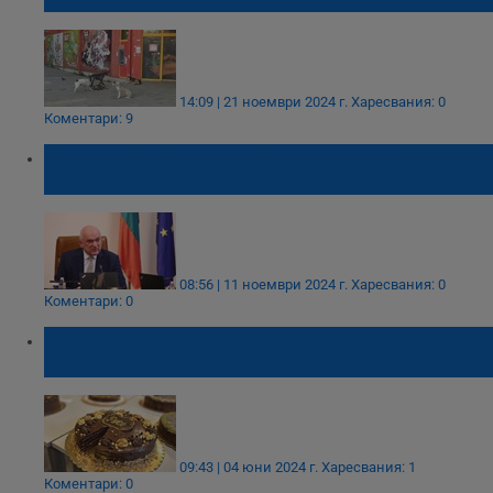
14:09 | 21 ноември 2024 г.
Харесвания: 0
Коментари: 9
МВР и службите докладваха на премиера
за мерките за сигурност в столицата
08:56 | 11 ноември 2024 г.
Харесвания: 0
Коментари: 0
Организират фестивала на торта "Гараш"
на 14 септември в Русе
09:43 | 04 юни 2024 г.
Харесвания: 1
Коментари: 0