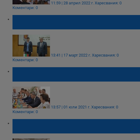
11:59 | 28 април 2022 г.
Харесвания: 0
Коментари: 0
Лаура Кьовеши оцени високо работата на
МВР
13:41 | 17 март 2022 г.
Харесвания: 0
Коментари: 0
Албански товарен трафик задръства
Дунав мост 2
13:57 | 01 юли 2021 г.
Харесвания: 0
Коментари: 0
В МРРБ разгледаха проекта за
Национална детска болница