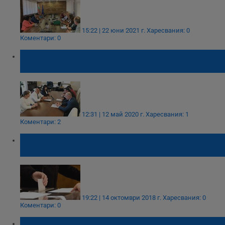
15:22 | 22 юни 2021 г.
Харесвания: 0
Коментари: 0
Намаляват ДДС за храни от първа
необходимост на 9%
12:31 | 12 май 2020 г.
Харесвания: 1
Коментари: 2
Катуница отхвърли с референдум
кариерата за инертни материали
19:22 | 14 октомври 2018 г.
Харесвания: 0
Коментари: 0
Заместник-министърът на труда на