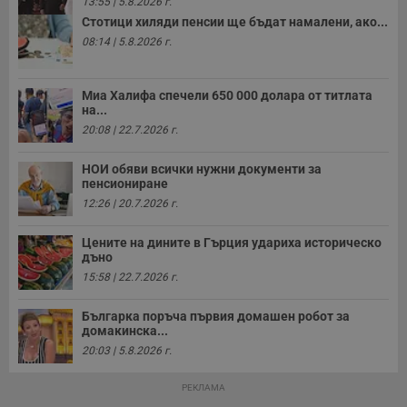
п
13:55 | 5.8.2026 г.
и
Стотици хиляди пенсии ще бъдат намалени, ако...
п
A
08:14 | 5.8.2026 г.
т
е
д
н
Миа Халифа спечели 650 000 долара от титлата
п
на...
с
у
20:08 | 22.7.2026 г.
и
ф
н
НОИ обяви всички нужни документи за
м
пенсиониране
Т
12:26 | 20.7.2026 г.
и
п
у
Цените на дините в Гърция удариха историческо
з
б
дъно
15:58 | 22.7.2026 г.
VISITOR_PRIVACY_METADATA
5 месеца
Т
YouTube
4
с
.youtube.com
седмици
с
Българка поръча първия домашен робот за
с
домакинска...
п
и
20:03 | 5.8.2026 г.
п
т
в
РЕКЛАМА
с