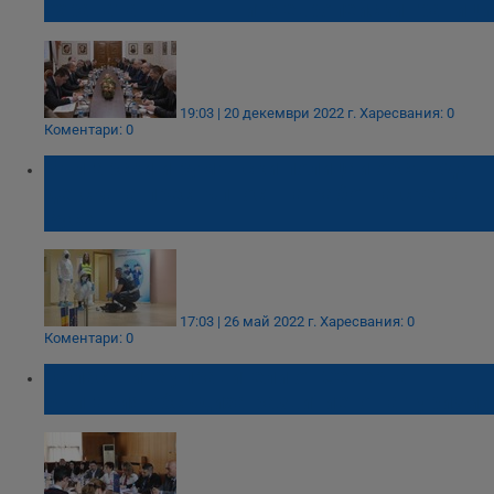
охраната на външните европейски граници
19:03 | 20 декември 2022 г.
Харесвания: 0
Коментари: 0
Български и румънски полицаи обсъждат
детската престъпност на работна среща в
Русе
17:03 | 26 май 2022 г.
Харесвания: 0
Коментари: 0
Областните управители от Северна
България обсъдиха развитието на туризма