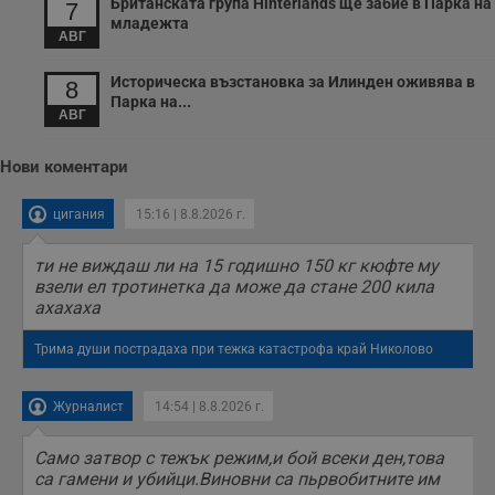
Британската група Hinterlands ще забие в Парка на
7
събиране на
младежта
информация за
АВГ
потребителското
поведение и
предпочитания.
Историческа възстановка за Илинден оживява в
8
Тази информация
Парка на...
се използва, за да
АВГ
се оптимизира
представянето на
уебсайта и да
Нови коментари
направят
рекламните
съобщения по-
важни за
цигания
15:16 | 8.8.2026 г.
потребителя.
ти не виждаш ли на 15 годишно 150 кг кюфте му
взели ел тротинетка да може да стане 200 кила
ахахаха
Трима души пострадаха при тежка катастрофа край Николово
Журналист
14:54 | 8.8.2026 г.
Само затвор с тежък режим,и бой всеки ден,това
са гамени и убийци.Виновни са пьрвобитните им