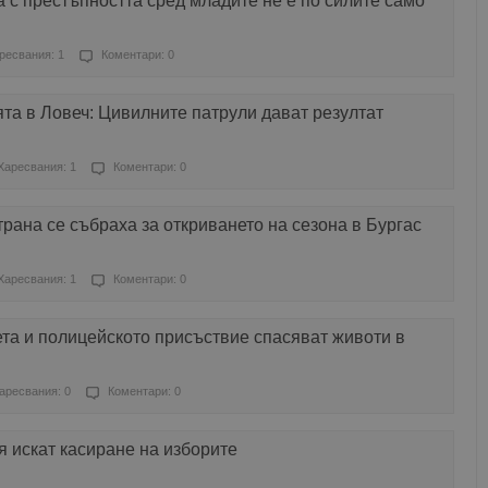
 с престъпността сред младите не е по силите само
ресвания: 1
Коментари: 0
та в Ловеч: Цивилните патрули дават резултат
Харесвания: 1
Коментари: 0
трана се събраха за откриването на сезона в Бургас
Харесвания: 1
Коментари: 0
та и полицейското присъствие спасяват животи в
аресвания: 0
Коментари: 0
 искат касиране на изборите