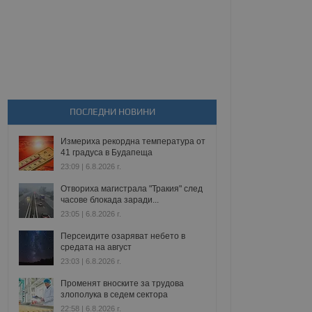
ПОСЛЕДНИ НОВИНИ
Измериха рекордна температура от
41 градуса в Будапеща
23:09 | 6.8.2026 г.
Отвориха магистрала "Тракия" след
часове блокада заради...
23:05 | 6.8.2026 г.
Персеидите озаряват небето в
средата на август
23:03 | 6.8.2026 г.
Променят вноските за трудова
злополука в седем сектора
22:58 | 6.8.2026 г.