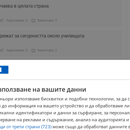
чаква в цялата страна
Харесвания: 0
Коментари: 0
грижат за сигурността около училищата
Харесвания: 0
Коментари: 2
ков
Харесвания: 1
Коментари: 2
зползване на вашите данни
ебната власт" чака Васил Божков на летището в
ньори използваме бисквитки и подобни технологии, за да 
 до информация на вашето устройство и да обработваме ли
Харесвания: 0
Коментари: 0
никални идентификатори и данни за сърфиране, за персона
ерване на реклами и съдържание, анализ на аудиторията и
 доброволци да съдействат на МВР за пътната
и от трети страни (723)
може също да обработват данните в