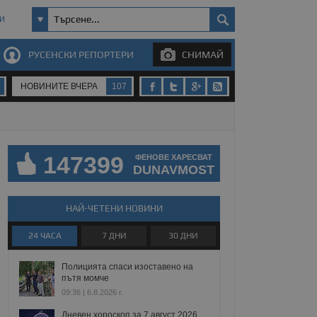
И
РУСЕНСКИ РЕПОРТЕРИ
СНИМАЙ
НОВИНИТЕ ВЧЕРА
107
147399
ФЕНОВЕ ХАРЕСВАТ
DUNAVMOST
НАЙ-ЧЕТЕНИ НОВИНИ
24 ЧАСА
7 ДНИ
30 ДНИ
Полицията спаси изоставено на
пътя момче
09:36 | 6.8.2026 г.
Дневен хороскоп за 7 август 2026