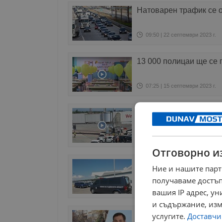
Натоварен трафик се о
09:50 | 22 септември 2023 г.
13 000 полицаи ще се 
07:25 | 15 септември 2023 г.
Задържаха Васил Бож
15:25 | 25 август 2023 г.
Отговорно и
Бус на "Охрана на съд
Ние и нашите парт
София
получаваме достъп
15:08 | 25 август 2023 г.
вашия IP адрес, у
и съдържание, изм
Иван Белчев предлага
услугите.
Доставчиц