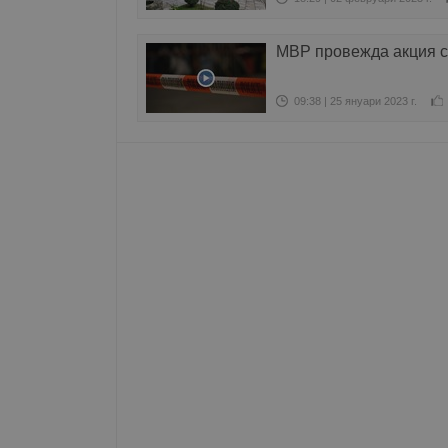
__RequestVerificationT
МВР провежда акция с
09:38 | 25 януари 2023 г.
VISITOR_PRIVACY_MET
__cf_bm
receive-cookie-depreca
ASP.NET_SessionId