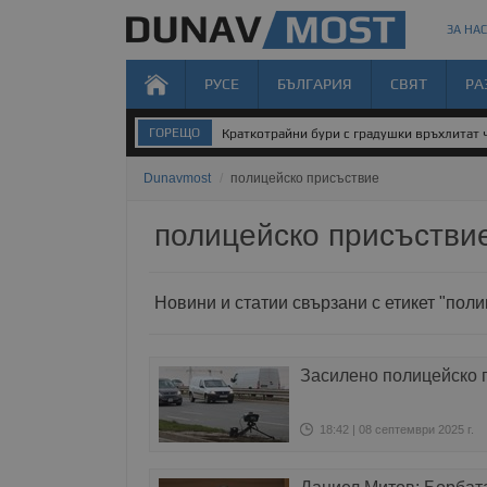
ЗА НАС
РУСЕ
БЪЛГАРИЯ
СВЯТ
РА
ГОРЕЩО
Краткотрайни бури с градушки връхлитат 
Dunavmost
/
полицейско присъствие
полицейско присъстви
Новини и статии свързани с етикет "пол
Засилено полицейско 
18:42 | 08 септември 2025 г.