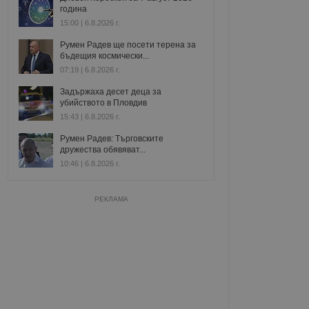
година
15:00 | 6.8.2026 г.
Румен Радев ще посети терена за
бъдещия космически...
07:19 | 6.8.2026 г.
Задържаха десет деца за
убийството в Пловдив
15:43 | 6.8.2026 г.
Румен Радев: Търговските
дружества обявяват...
10:46 | 6.8.2026 г.
РЕКЛАМА