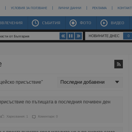
УСЛОВИЯ ЗА ПОЛЗВАНЕ
ЛИЧНИ ДАННИ
РЕКЛАМА
КОНТАКТ
ЗВЛЕЧЕНИЯ
СЪБИТИЯ
ФОТО
ВИДЕО
НОВИНИТЕ ДНЕС
0
части от България
е
ицейско присъствие"
присъствие по пътищата в последния почивен ден
Харесвания: 1
Коментари: 0