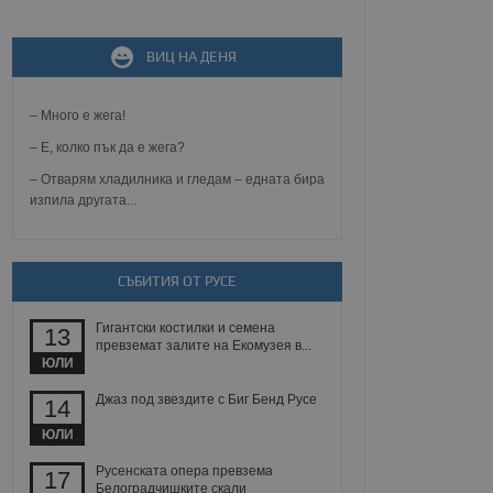
не, зададена от уеб
 ASP.NET MVC
ВИЦ НА ДЕНЯ
спре неразрешеното
т, известно като
тове. Той не съдържа
– Много е жега!
щожава при затваряне
– Е, колко пък да е жега?
ение на съгласието на
ст за тяхното
– Отварям хладилника и гледам – едната бира
а данни за съгласието
изпила другата...
ични политики и
антира, че техните
 сесии.
аничаване между хората
СЪБИТИЯ ОТ РУСЕ
а, за да се правят
хния уебсайт.
Гигантски костилки и семена
13
превземат залите на Екомузея в...
сигнализира на
ЮЛИ
 на бисквитките,
а съответствие и
ндарти и
Джаз под звездите с Биг Бенд Русе
14
ЮЛИ
ck и предоставя
требител използва
Русенската опера превзема
17
йният потребител може
Белоградчишките скали
 уебсайт.