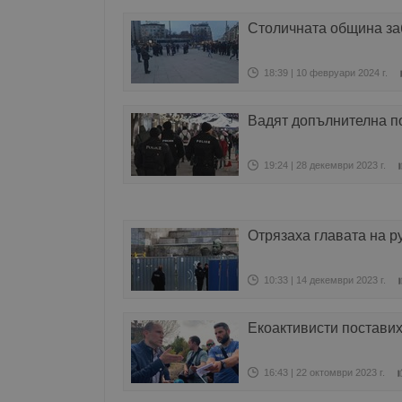
Столичната община за
18:39 | 10 февруари 2024 г.
Вадят допълнителна п
19:24 | 28 декември 2023 г.
Отрязаха главата на р
10:33 | 14 декември 2023 г.
Екоактивисти поставих
16:43 | 22 октомври 2023 г.