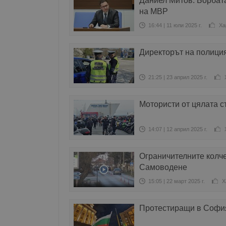
Даниел Митов: Борбата
на МВР
16:44 | 11 юли 2025 г.
Ха
Директорът на полиция
21:25 | 23 април 2025 г.
Мотористи от цялата с
14:07 | 12 април 2025 г.
Ограничителните колче
Самоводене
15:05 | 22 март 2025 г.
Х
Протестиращи в София