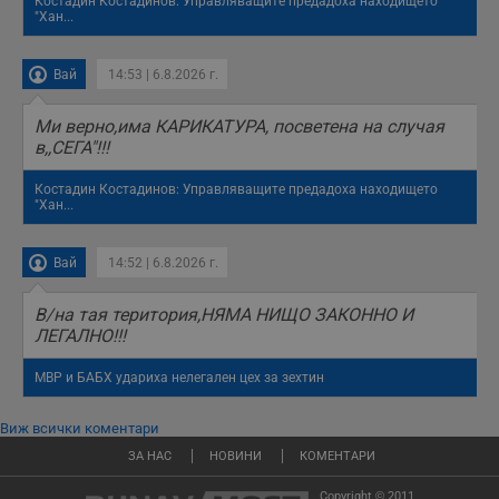
Костадин Костадинов: Управляващите предадоха находището
"Хан...
Вай
14:53 | 6.8.2026 г.
Mи верно,има КАРИКАТУРА, посветена на случая
в,,СЕГА"!!!
Костадин Костадинов: Управляващите предадоха находището
"Хан...
Вай
14:52 | 6.8.2026 г.
В/на тая територия,НЯМА НИЩО ЗАКОННО И
ЛЕГАЛНО!!!
МВР и БАБХ удариха нелегален цех за зехтин
Виж всички коментари
ЗА НАС
НОВИНИ
КОМЕНТАРИ
Copyright © 2011