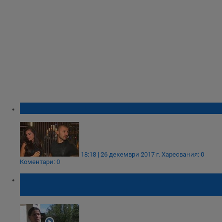
Преслава в плен на болезнена ревност
18:18 | 26 декември 2017 г.
Харесвания: 0
Коментари: 0
Майката на Павел: Загубило се лапето,
докато готвех манджи!