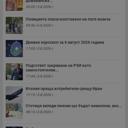
домакинска...
Валиден
Име
Доставчик
/
Домейн
О
20:03 | 5.8.2026 г.
до
__RequestVerificationToken
Сесия
Т
Microsoft
Полицията спаси изоставено на пътя момче
п
Corporation
ф
www.dunavmost.com
09:36 | 6.8.2026 г.
з
п
и
п
Дневен хороскоп за 6 август 2026 година
A
т
17:05 | 5.8.2026 г.
е
д
н
п
Подготвят закриване на РЗИ като
с
самостоятелни...
у
и
17:44 | 5.8.2026 г.
ф
н
м
Италия праща изтребители срещу Иран
Т
17:19 | 5.8.2026 г.
и
п
у
Стотици хиляди пенсии ще бъдат намалени, ако...
з
08:14 | 5.8.2026 г.
б
VISITOR_PRIVACY_METADATA
5 месеца
Т
YouTube
4
с
.youtube.com