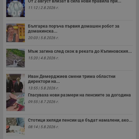
седмици
с
От 2 август влизат в сила нови правила при...
с
11:12 | 2.8.2026 г.
п
и
п
т
Българка поръча първия домашен робот за
в
домакинска...
с
з
20:03 | 5.8.2026 г.
с
п
о
Мъж загина след скок в реката до Къпиновския...
р
п
15:20 | 4.8.2026 г.
н
п
к
ч
Иван Демерджиев смени трима областни
п
директори на...
с
б
13:55 | 5.8.2026 г.
Гласуваха нови размери на пенсиите за догодина
__cf_bm
29
Т
Cloudflare Inc.
минути
с
.twitter.com
09:55 | 8.7.2026 г.
59
р
секунди
м
б
о
Стотици хиляди пенсии ще бъдат намалени, ако...
у
п
08:14 | 5.8.2026 г.
о
и