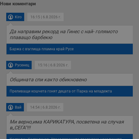
Нови коментари
Kiro
16:15 | 6.8.2026 г.
Да направим рекорд на Гинес с най- голямото
плаващо барбекю
Баржа с въглища пламна край Русе
Русенец
15:16 | 6.8.2026 г.
Общината спи както обикновено
Преливащи кошчета гонят децата от Парка на младежта
Вай
14:54 | 6.8.2026 г.
Mи верно,има КАРИКАТУРА, посветена на случая
в,,СЕГА"!!!