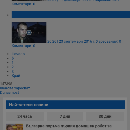
Коментари: 0
Разказ на прегазеното момче в Катуница
Таргетиране
Функционалност
Некласифицирани
20:26 | 23 септември 2016 г.
Харесвания: 0
Коментари: 0
Начало
⟨⟨
1
2
⟩⟩
Край
Строго необходимо
Ефективност
147398
Таргетиране
Функционалност
Фенове харесват
Dunavmost
Некласифицирани
Най-четени новини
Строго необходимите бисквитки позволяват основната
функционалност на уебсайта, като потребителско
влизане и управление на акаунта. Уебсайтът не може да
24 часа
7 дни
30 дни
се използва правилно без строго необходими
бисквитки.
Българка поръча първия домашен робот за