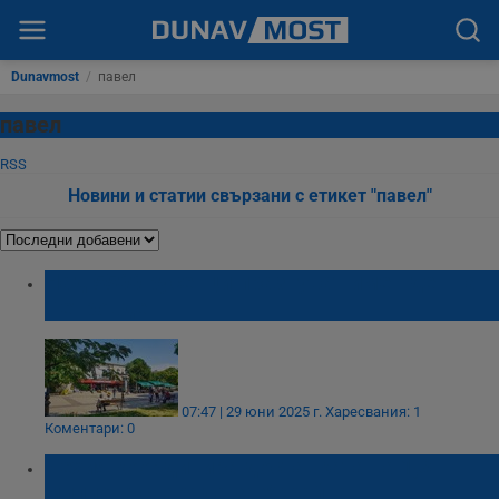
Dunavmost
/
павел
павел
RSS
Новини и статии свързани с етикет "павел"
Над 5500 русенци празнуват имен ден на
Петровден
07:47 | 29 юни 2025 г.
Харесвания: 1
Коментари: 0
Чехия координира доставката на 1,8
милиона снаряда за Украйна