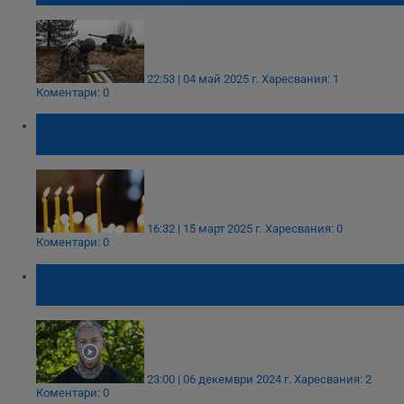
22:53 | 04 май 2025 г.
Харесвания: 1
Коментари: 0
Александър и Александра празнуват имен
ден на 15 март
16:32 | 15 март 2025 г.
Харесвания: 0
Коментари: 0
Емоционален момент в "Игри на волята":
Павел предложи брак на Кристина
23:00 | 06 декември 2024 г.
Харесвания: 2
Коментари: 0