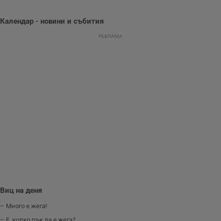
да се подобри
съдържанието на
сайта и
Календар - новини и събития
потребителския
опит.
РЕКЛАМА
Gdynp
1 година
Тази бисквитка се
Gemius
използва с цел
.hit.gemius.pl
събиране на
информация за
потребителското
поведение и
предпочитания.
Тази информация
се използва, за да
се оптимизира
представянето на
уебсайта и да
направят
рекламните
съобщения по-
важни за
потребителя.
Виц на деня
– Много е жега!
– Е, колко пък да е жега?