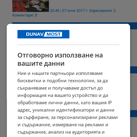
20:46 | 27 юни 2017 г.
Харесвания: 2
Коментари: 0
Как да се подготвим за Петровден
Отговорно използване на
14:45 | 25 юни 2017 г.
Харесвания: 0
Коментари: 0
вашите данни
Не, момчета, не сте Еминем
Ние и нашите партньори използваме
бисквитки и подобни технологии, за да
съхраняваме и получаваме достъп до
информация на вашето устройство и да
15:29 | 24 юни 2017 г.
Харесвания: 0
обработваме лични данни, като вашия IP
Коментари: 1
адрес, уникални идентификатори и данни
Гръм в рая?
за сърфиране, за персонализирани реклами
и съдържание, измерване на реклами и
съдържание, анализ на аудиторията и