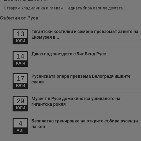
– Отварям хладилника и гледам – едната бира изпила другата...
Събития от Русе
Гигантски костилки и семена превземат залите на
13
Екомузея в...
ЮЛИ
Джаз под звездите с Биг Бенд Русе
14
ЮЛИ
Русенската опера превзема Белоградчишките
17
скали
ЮЛИ
Музеят в Русе домакинства ушиването на
29
гигантска рокля
ЮЛИ
Безплатна тренировка на открито събира русенци
4
на кея
АВГ