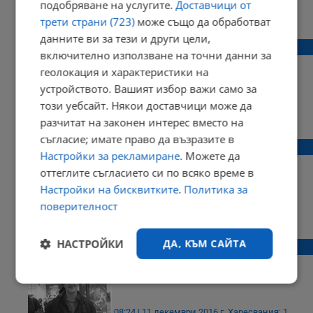
подобряване на услугите.
Доставчици от
17:22 | 22 април 2017 г.
Харесвания: 0
трети страни (723)
може също да обработват
Коментари: 0
данните ви за тези и други цели,
Кои имена празнуват днес?
включително използване на точни данни за
геолокация и характеристики на
устройството. Вашият избор важи само за
този уебсайт. Някои доставчици може да
03:01 | 22 януари 2017 г.
Харесвания: 0
разчитат на законен интерес вместо на
Коментари: 0
съгласие; имате право да възразите в
Михаела Филева разкри дали е сгодена
Настройки за рекламиране
. Можете да
оттеглите съгласието си по всяко време в
Настройки на бисквитките
.
Политика за
поверителност
11:39 | 21 януари 2017 г.
Харесвания: 0
Коментари: 0
НАСТРОЙКИ
ДА, КЪМ САЙТА
Близки и приятели издирват Павел
Строго
Ефективност
необходимо
08:24 | 11 декември 2016 г.
Харесвания: 1