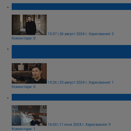
Telegram: Павел Дуров няма какво да крие
13:37 | 26 август 2024 г.
Харесвания: 2
Коментари: 0
Русия поиска консулски достъп до
задържания Павел Дуров
14:26 | 25 август 2024 г.
Харесвания: 1
Коментари: 0
Павел от Русе има нужда от помощ!
16:03 | 11 юни 2024 г.
Харесвания: 9
Коментари: 1