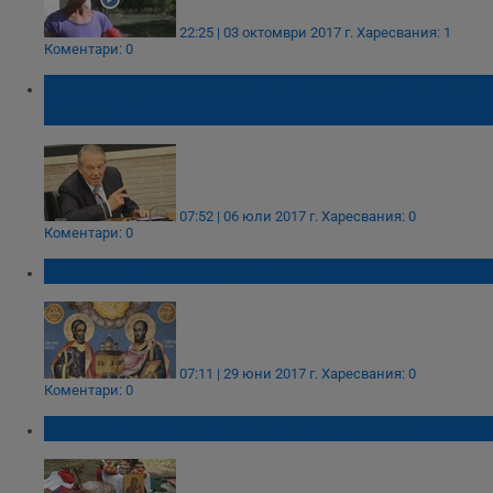
22:25 | 03 октомври 2017 г.
Харесвания: 1
Коментари: 0
Почина довереникът на папа Йоан Павел
Втори
07:52 | 06 юли 2017 г.
Харесвания: 0
Коментари: 0
Честито на празнуващите!
07:11 | 29 юни 2017 г.
Харесвания: 0
Коментари: 0
Не правете тези неща на Петровден