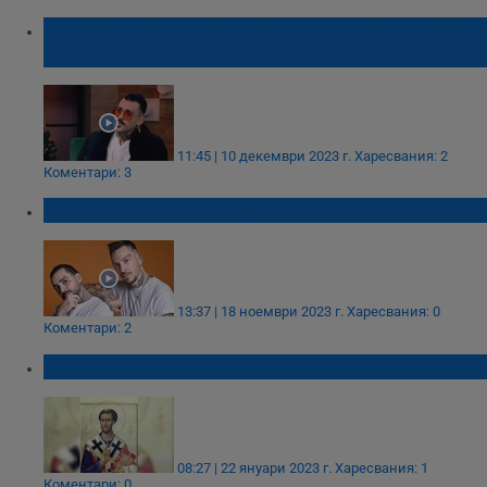
Венци Венц: Причините да се разделим с
Павел са оттук до Луната
11:45 | 10 декември 2023 г.
Харесвания: 2
Коментари: 3
Дуото Павел и Венци Венц се раздели
13:37 | 18 ноември 2023 г.
Харесвания: 0
Коментари: 2
Почитаме Свети апостол Тимотей
08:27 | 22 януари 2023 г.
Харесвания: 1
Коментари: 0