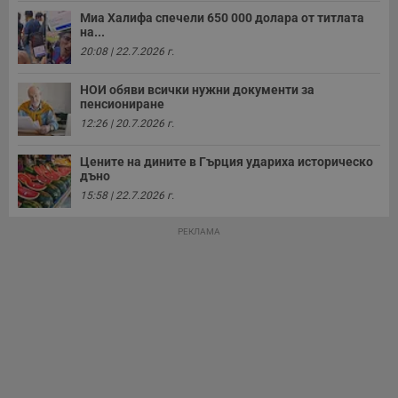
т
Миа Халифа спечели 650 000 долара от титлата
receive-cookie-deprecation
.hit.gemius.pl
1 година
Т
на...
с
20:08 | 22.7.2026 г.
с
н
н
НОИ обяви всички нужни документи за
п
б
пенсиониране
п
12:26 | 20.7.2026 г.
с
о
с
Цените на дините в Гърция удариха историческо
а
дъно
р
у
15:58 | 22.7.2026 г.
з
з
п
РЕКЛАМА
ASP.NET_SessionId
Сесия
Т
Microsoft
с
Corporation
D
www.dunavmost.com
п
и
т
к
п
и
у
р
к