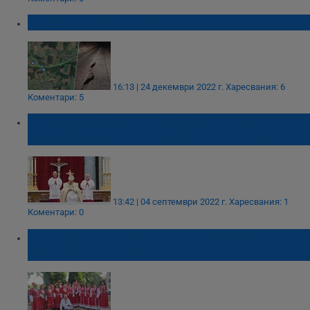
Двойна дупка убиец!
16:13 | 24 декември 2022 г.
Харесвания: 6
Коментари: 5
Папа Франциск отслужи литургия за
беатификация на папа Йоан Павел I
13:42 | 04 септември 2022 г.
Харесвания: 1
Коментари: 0
Самодейци от Ценовско спечелиха
публиката в Павел