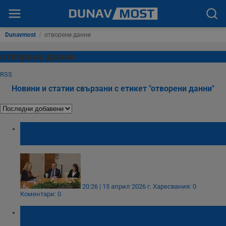
Dunavmost
/
отворени данни
отворени данни
RSS
Новини и статии свързани с етикет "отворени данни"
Подготвят енергиен атлас на цяла
България
20:26 | 15 април 2026 г.
Харесвания: 0
Коментари: 0
ИАППД отвори хидроложките данни за
река Дунав от шест станции