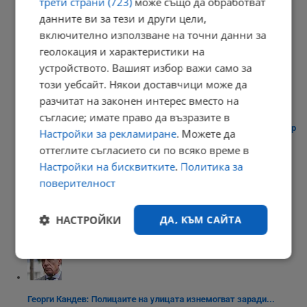
трети страни (723)
може също да обработват
данните ви за тези и други цели,
включително използване на точни данни за
Медикаменти за отслабване крият риск от косопад
геолокация и характеристики на
устройството. Вашият избор важи само за
07:20 | 6.8.2026 г.
този уебсайт. Някои доставчици може да
разчитат на законен интерес вместо на
съгласие; имате право да възразите в
Румен Радев ще посети терена за бъдещия космически център
Настройки за рекламиране
. Можете да
в...
оттеглите съгласието си по всяко време в
07:19 | 6.8.2026 г.
Настройки на бисквитките
.
Политика за
поверителност
НАСТРОЙКИ
ДА, КЪМ САЙТА
Честваме празника Преображение Господне
07:14 | 6.8.2026 г.
Строго
Ефективност
необходимо
Георги Кандев: Полицаите на улицата изнемогват заради...