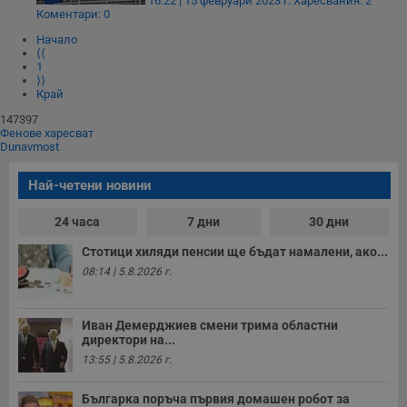
16:22 | 15 февруари 2023 г.
Харесвания: 2
Коментари: 0
Начало
⟨⟨
1
⟩⟩
Край
147397
Фенове харесват
Dunavmost
Най-четени новини
24 часа
7 дни
30 дни
Стотици хиляди пенсии ще бъдат намалени, ако...
08:14 | 5.8.2026 г.
Иван Демерджиев смени трима областни
директори на...
13:55 | 5.8.2026 г.
Българка поръча първия домашен робот за