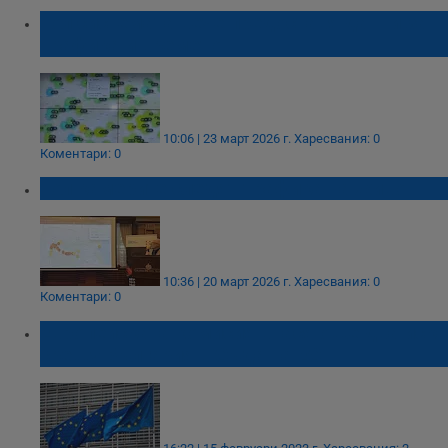
Тол системата вече предоставя данни за
трафика и времето
10:06 | 23 март 2026 г.
Харесвания: 0
Коментари: 0
Тол камерите следят трафика на живо
10:36 | 20 март 2026 г.
Харесвания: 0
Коментари: 0
Европейската комисия внася още два иска
срещу България в Съда на ЕС