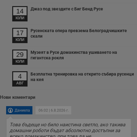
receive-cookie-deprecation
.hit.gemius.pl
1 година
Т
с
Джаз под звездите с Биг Бенд Русе
14
с
н
ЮЛИ
н
п
б
Русенската опера превзема Белоградчишките
п
17
с
скали
о
ЮЛИ
с
а
Музеят в Русе домакинства ушиването на
р
29
у
гигантска рокля
з
ЮЛИ
з
п
Безплатна тренировка на открито събира русенци
4
ASP.NET_SessionId
Сесия
Т
Microsoft
на кея
с
АВГ
Corporation
D
www.dunavmost.com
п
и
Нови коментари
т
к
п
Даниела
06:02 | 6.8.2026 г.
и
у
р
Това бъдеще но било наистина светло, ако такива
к
домашни роботи бъдат абсолютно достъпни за
п
д
всяко домакинство, при това да не...