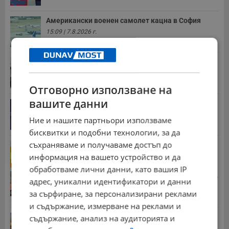
Американски военен самолет кацна в София
15:09 | 7.8.2026 г.
Русенски музикант смеси Металика и роден
фолклор
09:32 | 7.8.2026 г.
Отговорно използване на
вашите данни
Дневен хороскоп за 8 август 2026 година
15:31 | 7.8.2026 г.
Ние и нашите партньори използваме
бисквитки и подобни технологии, за да
съхраняваме и получаваме достъп до
НИМХ обяви оранжев код за опасни горещини
информация на вашето устройство и да
13:46 | 7.8.2026 г.
обработваме лични данни, като вашия IP
Стотици хиляди пенсии ще бъдат намалени, ако...
адрес, уникални идентификатори и данни
08:14 | 5.8.2026 г.
за сърфиране, за персонализирани реклами
и съдържание, измерване на реклами и
Българка поръча първия домашен робот за
съдържание, анализ на аудиторията и
домакинска...