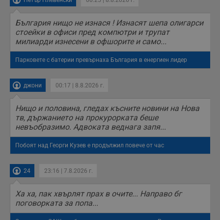
Петър Плевенски
00:25 | 8.8.2026 г.
поведението и
взаимодействието
на посетителите.
България нищо не изнася ! Изнасят шепа олигарси
Той помага за
подобряване на
стоейки в офиси пред компютри и трупат
потребителския
милиарди изнесени в офшорите и само...
опит, като
разбира как
потребителите се
Парковете с батерии превърнаха България в енергиен лидер
ангажират с
различни
елементи на
уебсайта по
джони
00:17 | 8.8.2026 г.
време на етапите
на тестване.
Нищо и половина, гледах късните новини на Нова
Gdyn
1 година
Тази бисквитка се
Gemius
тв, държанието на прокурорката беше
използва за
.hit.gemius.pl
събиране на
невъобразимо. Адвоката веднага запя...
анонимни
статистически
Побоят над Георги Кузев е продължил повече от час
данни, свързани с
посещенията в
уебсайта на
потребителя, като
24
23:16 | 7.8.2026 г.
броя на
посещенията,
средното време,
Ха ха, пак хвърлят прах в очите... Направо бг
прекарано на
уебсайта и какви
поговорката за попа...
страници са били
заредени. Целта е