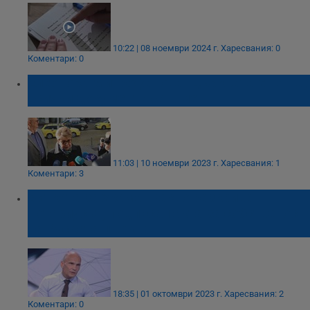
10:22 | 08 ноември 2024 г.
Харесвания: 0
Коментари: 0
Елеонора Митрофанова: Църквата е наша,
всички документи са в мен
11:03 | 10 ноември 2023 г.
Харесвания: 1
Коментари: 3
Битката за храма: Какво разкрива
нотариусът, подписал акта за собственост
на Руската църква
18:35 | 01 октомври 2023 г.
Харесвания: 2
Коментари: 0