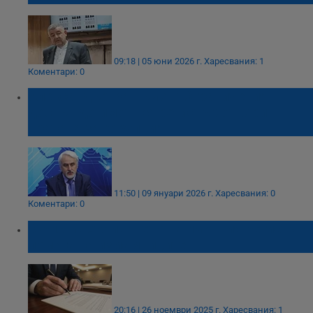
09:18 | 05 юни 2026 г.
Харесвания: 1
Коментари: 0
Александър Кашъмов: Ограниченият
достъп до имотния регистър отвори
вратата за корупция
11:50 | 09 януари 2026 г.
Харесвания: 0
Коментари: 0
Юристи: Скриването на имотния регистър
помага на измамниците
20:16 | 26 ноември 2025 г.
Харесвания: 1