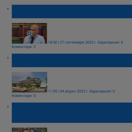
Нотариус Иван Дахтеров: Получавам
заплахи!
18:50 | 27 септември 2023 г.
Харесвания: 3
Коментари: 2
"Росенец": МВР откри данни за
престъпление при проверката
11:35 | 04 април 2022 г.
Харесвания: 0
Коментари: 0
Проф. Иван Тодоров: Всеки човек в
България трябва да има съответствие
между приходите и разходите си