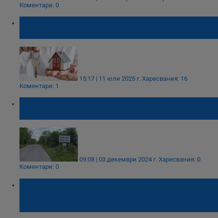
Коментари: 0
Адвокат дава правни съвети за
придобиване на имот по давност
15:17 | 11 юли 2025 г.
Харесвания: 16
Коментари: 1
Държавата си върна три имотa в Ново
село
09:08 | 03 декември 2024 г.
Харесвания: 0
Коментари: 0
Измамна схема: Регистрират мигранти в
чужди домове без знанието на
собствениците