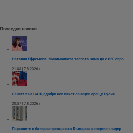
Валиден
Име
Доставчик
/
Домейн
О
до
__RequestVerificationToken
Сесия
Т
Microsoft
п
Corporation
ф
www.dunavmost.com
Последни новини
з
п
и
п
A
т
е
д
Наталия Ефремова: Минималната заплата няма да е 620 евро
н
п
21:03 | 7.8.2026 г.
с
у
и
ф
н
м
Сенатът на САЩ одобри нов пакет санкции срещу Русия
Т
и
п
20:57 | 7.8.2026 г.
у
з
б
VISITOR_PRIVACY_METADATA
5 месеца
Т
YouTube
4
с
.youtube.com
Парковете с батерии превърнаха България в енергиен лидер
седмици
с