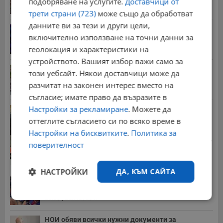
подобряване на услугите.
Доставчици от
20:03 | 5.8.2026 г.
трети страни (723)
може също да обработват
данните ви за тези и други цели,
От 2 август влизат в сила нови правила при...
включително използване на точни данни за
11:12 | 2.8.2026 г.
геолокация и характеристики на
устройството. Вашият избор важи само за
Мъж загина след скок в реката до Къпиновския...
този уебсайт. Някои доставчици може да
15:20 | 4.8.2026 г.
разчитат на законен интерес вместо на
съгласие; имате право да възразите в
Настройки за рекламиране
. Можете да
Иван Демерджиев смени трима областни
директори на...
оттеглите съгласието си по всяко време в
13:55 | 5.8.2026 г.
Настройки на бисквитките
.
Политика за
Стотици хиляди пенсии ще бъдат намалени, ако...
поверителност
08:14 | 5.8.2026 г.
НАСТРОЙКИ
ДА, КЪМ САЙТА
Миа Халифа спечели 650 000 долара от титлата
на...
20:08 | 22.7.2026 г.
Строго
Ефективност
необходимо
НОИ обяви всички нужни документи за