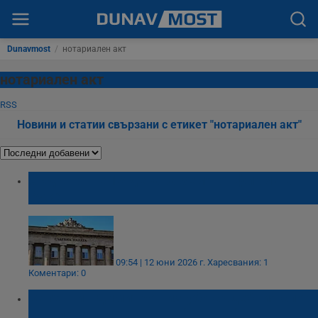
Dunavmost
/
нотариален акт
нотариален акт
RSS
Новини и статии свързани с етикет "нотариален акт"
Съдът отне 18 декара земя от фирма в
Русе
09:54 | 12 юни 2026 г.
Харесвания: 1
Коментари: 0
Валентин Димитров изгуби съдебния спор
за имота в местността "Лагера"