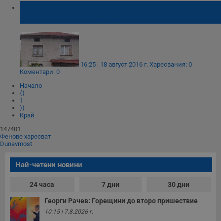
Русенка и съпруга й си купуват имот,
който не съществува
16:25 | 18 август 2016 г.
Харесвания: 0
Коментари: 0
Начало
⟨⟨
1
⟩⟩
Край
147401
Фенове харесват
Dunavmost
Най-четени новини
24 часа
7 дни
30 дни
Георги Рачев: Горещини до второ пришествие
10:15 | 7.8.2026 г.