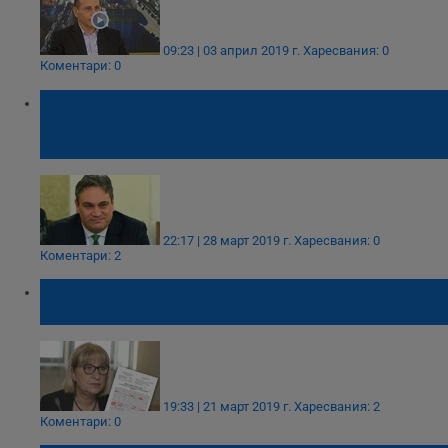
09:23 | 03 април 2019 г.
Харесвания: 0
Коментари: 0
Шефът на "Антикорупция" оправда
евтините си имоти с неточни нотариални
актове
22:17 | 28 март 2019 г.
Харесвания: 0
Коментари: 2
Нотариалният акт на Цецка Цачева лъсна
в мрежата
19:33 | 21 март 2019 г.
Харесвания: 2
Коментари: 0