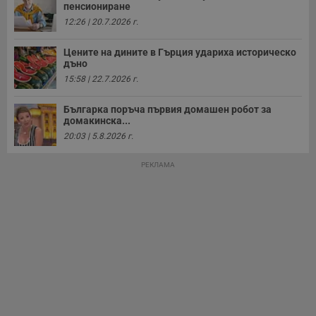
пенсиониране
12:26 | 20.7.2026 г.
Таргетиране
Функционалност
Цените на дините в Гърция удариха историческо
дъно
15:58 | 22.7.2026 г.
Некласифицирани
Българка поръча първия домашен робот за
домакинска...
20:03 | 5.8.2026 г.
РЕКЛАМА
Строго необходимо
Ефективност
Таргетиране
Функционалност
Некласифицирани
Строго необходимите бисквитки позволяват основната
функционалност на уебсайта, като потребителско
влизане и управление на акаунта. Уебсайтът не може да
се използва правилно без строго необходими
бисквитки.