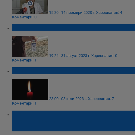
15:20 | 14 ноември 2023 г.
Харесвания: 4
Коментари: 0
Мръсна ли е морската вода на юг?
19:24 | 31 август 2023 г.
Харесвания: 0
Коментари: 1
Отиде си светило в българската наука
23:00 | 03 юли 2023 г.
Харесвания: 7
Коментари: 1
Микробиолог: Всяко едно лекарство,
което приемаме, може да промени
микробиота