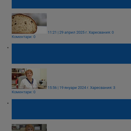
за здравето
11:21 | 29 април 2025 г.
Харесвания: 0
Коментари: 0
Д-р Розина Мирчева: Грип А доминира над
Ковид-19, но и двата вируса циркулират
активно
15:56 | 19 януари 2024 г.
Харесвания: 3
Коментари: 0
Д-р Розина Мирчева: Карантината за
Ковид-19 отдавна трябваше да е
отпаднала