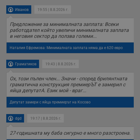
потребителския
опит, като
разбира как
Иванов
19:55 | 8.8.2026 г.
потребителите се
ангажират с
различни
Предложение за минималната заплата: Всеки
елементи на
работодател който увеличи минималната заплата
уебсайта по
в неговия сектор да ползва големи...
време на етапите
на тестване.
Наталия Ефремова: Минималната заплата няма да е 620 евро
Gdyn
1 година
Тази бисквитка се
Gemius
използва за
.hit.gemius.pl
събиране на
анонимни
Граматиков
19:43 | 8.8.2026 г.
статистически
данни, свързани с
посещенията в
Ох, този пълен член... Значи - според брилянтната
уебсайта на
граматична конструкция премиерЪТ е замерил с
потребителя, като
броя на
яйца депутатА. Език мой - враг...
посещенията,
средното време,
прекарано на
Депутат замери с яйца премиерът на Косово
уебсайта и какви
страници са били
заредени. Целта е
dgd
19:17 | 8.8.2026 г.
да се подобри
съдържанието на
сайта и
потребителския
27-годишната му баба сигурно е много разстроена.
опит.