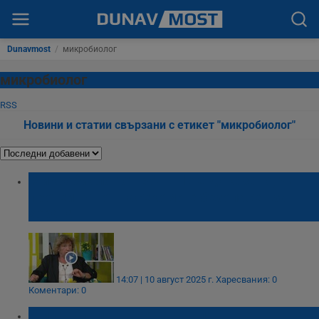
Dunavmost
/
микробиолог
микробиолог
RSS
Новини и статии свързани с етикет "микробиолог"
Микробиолог от БАН: Не е доказано, че
протеинът от насекоми е безопасен за
хората
14:07 | 10 август 2025 г.
Харесвания: 0
Коментари: 0
Микробиолог: Маята за хляб не е вредна