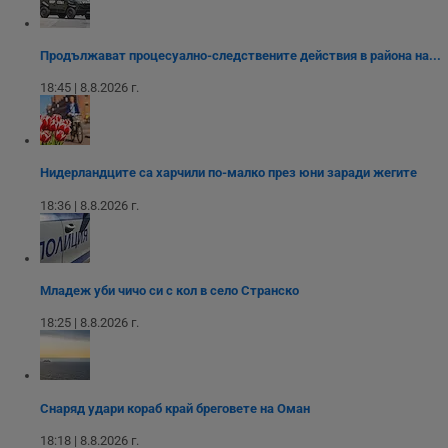
ф
www.dunavmost.com
з
п
и
Продължават процесуално-следствените действия в района на...
п
A
18:45 | 8.8.2026 г.
т
е
д
н
п
с
Нидерландците са харчили по-малко през юни заради жегите
у
и
18:36 | 8.8.2026 г.
ф
н
м
Т
и
п
у
Младеж уби чичо си с кол в село Странско
з
б
18:25 | 8.8.2026 г.
VISITOR_PRIVACY_METADATA
5 месеца
Т
YouTube
4
с
.youtube.com
седмици
с
с
п
Снаряд удари кораб край бреговете на Оман
и
п
18:18 | 8.8.2026 г.
т