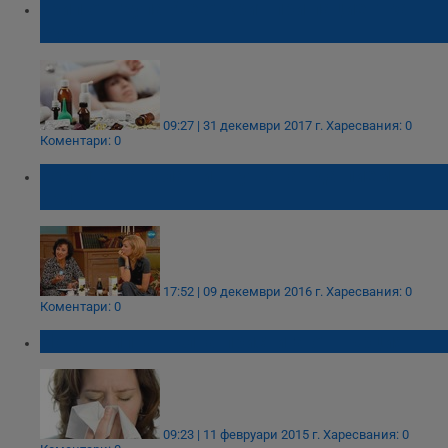
Грип от група А е открит при пациентка в
Русе
09:27 | 31 декември 2017 г.
Харесвания: 0
Коментари: 0
Гостите на Гала ни внушават да пием
урина
17:52 | 09 декември 2016 г.
Харесвания: 0
Коментари: 0
Нова грипна вълна пристига от Гърция
09:23 | 11 февруари 2015 г.
Харесвания: 0