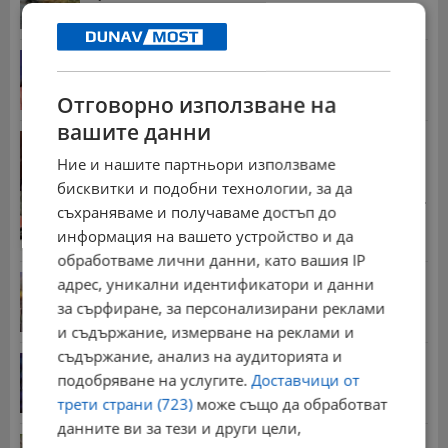
10:04 | 8.8.2026 г.
Наталия Ефремова: Минималната заплата няма
да е...
21:03 | 7.8.2026 г.
Отговорно използване на
вашите данни
Д-р Георги Дяков оглави "Прогресивна България"
в...
Ние и нашите партньори използваме
09:47 | 8.8.2026 г.
бисквитки и подобни технологии, за да
Стотици хиляди пенсии ще бъдат намалени, ако...
съхраняваме и получаваме достъп до
08:14 | 5.8.2026 г.
информация на вашето устройство и да
обработваме лични данни, като вашия IP
Българка поръча първия домашен робот за
адрес, уникални идентификатори и данни
домакинска...
за сърфиране, за персонализирани реклами
20:03 | 5.8.2026 г.
и съдържание, измерване на реклами и
съдържание, анализ на аудиторията и
От 2 август влизат в сила нови правила при...
подобряване на услугите.
Доставчици от
11:12 | 2.8.2026 г.
трети страни (723)
може също да обработват
данните ви за тези и други цели,
Мъж загина след скок в реката до Къпиновския...