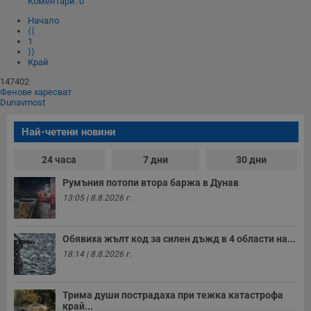
Коментари: 0
Начало
⟨⟨
1
⟩⟩
Край
147402
Фенове харесват
Dunavmost
Най-четени новини
24 часа
7 дни
30 дни
Румъния потопи втора баржа в Дунав
13:05 | 8.8.2026 г.
Обявиха жълт код за силен дъжд в 4 области на...
18:14 | 8.8.2026 г.
Трима души пострадаха при тежка катастрофа
край...