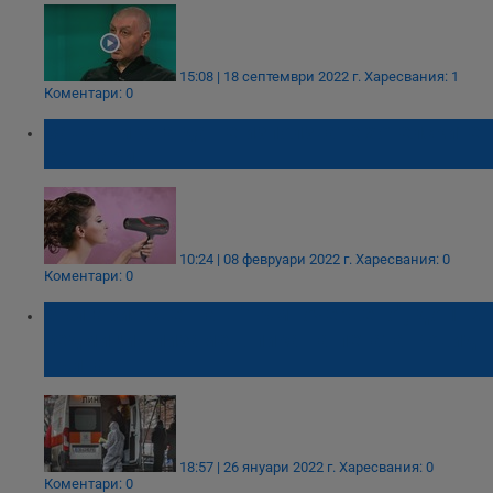
15:08 | 18 септември 2022 г.
Харесвания: 1
Коментари: 0
Защо никога да не използвате хотелските
сешоари
10:24 | 08 февруари 2022 г.
Харесвания: 0
Коментари: 0
България светна в "тъмночервено", до 1-2
седмици влизаме в пика на петата Ковид
вълна
18:57 | 26 януари 2022 г.
Харесвания: 0
Коментари: 0