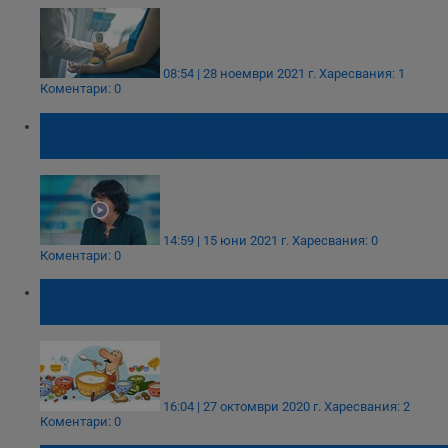
08:54 | 28 ноември 2021 г.
Харесвания: 1
Коментари: 0
Микробиолог: Логично е отпадането на
маски на някои обществени места
14:59 | 15 юни 2021 г.
Харесвания: 0
Коментари: 0
Google отбелязва рождението на
откривателя на киселото мляко
16:04 | 27 октомври 2020 г.
Харесвания: 2
Коментари: 0