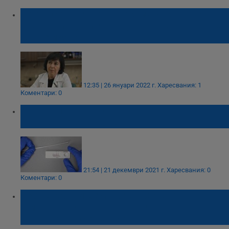
Професор Петрова: Голяма част ще се
срещнем с „Омикрон“, това ще е краят на
пандемията
12:35 | 26 януари 2022 г.
Харесвания: 1
Коментари: 0
Учени: Не се предоверявайте на
антигенните тестове
21:54 | 21 декември 2021 г.
Харесвания: 0
Коментари: 0
Проф. Калъм Семпъл за варианта
Омикрон: Някои от колегите силно
надценяват ситуацията