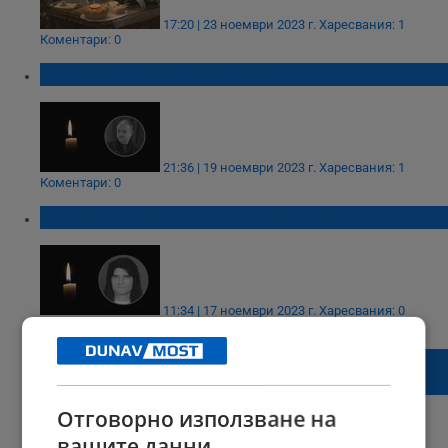
17:20 | 23 ноември 2023 г.
Харесвания: 1
Коментари: 0
Почина Андрей Дреников
21:36 | 19 ноември 2023 г.
Харесвания: 1
Коментари: 0
Почина музикантът Кузман Бирбучуков
11:34 | 17 ноември 2023 г.
Харесвания: 0
Коментари: 0
Премиера на симфонията „Зайченцето
бяло“ тази вечер в Русенската опера
Отговорно използване на
вашите данни