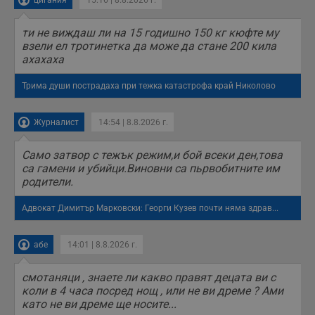
цигания
15:16 | 8.8.2026 г.
ти не виждаш ли на 15 годишно 150 кг кюфте му
взели ел тротинетка да може да стане 200 кила
ахахаха
Трима души пострадаха при тежка катастрофа край Николово
Журналист
14:54 | 8.8.2026 г.
Само затвор с тежък режим,и бой всеки ден,това
са гамени и убийци.Виновни са пьрвобитните им
родители.
Адвокат Димитър Марковски: Георги Кузев почти няма здрав...
абе
14:01 | 8.8.2026 г.
смотаняци , знаете ли какво правят децата ви с
коли в 4 часа посред нощ , или не ви дреме ? Ами
като не ви дреме ще носите...