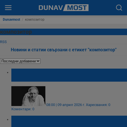
Dunavmost
/
композитор
композитор
RSS
Новини и статии свързани с етикет "композитор"
България се прощава с Михаил Белчев в
Народния театър
08:00 | 09 април 2026 г.
Харесвания: 0
Коментари: 0
Андре Рийо съживи музикална мечта на
Антъни Хопкинс