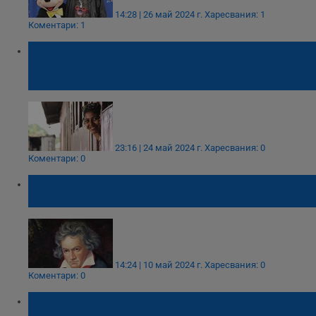
14:28 | 26 май 2024 г.
Харесвания: 1
Коментари: 1
Актриса от филма на режисьора
Константин Божанов "The Shameless" взе
награда в Кан
23:16 | 24 май 2024 г.
Харесвания: 0
Коментари: 0
Анализ на косата на Бетховен показа
отравяне с олово
14:24 | 10 май 2024 г.
Харесвания: 0
Коментари: 0
Господ прибра при себе си маестро