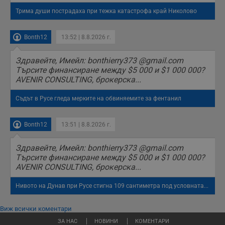
Трима души пострадаха при тежка катастрофа край Николово
Bonth12
13:52 | 8.8.2026 г.
Здравейте, Имейл: bonthierry373 @gmail.com
Търсите финансиране между $5 000 и $1 000 000?
AVENIR CONSULTING, брокерска...
Съдът в Русе гледа мерките на обвиняемите за фентанил
Bonth12
13:51 | 8.8.2026 г.
Здравейте, Имейл: bonthierry373 @gmail.com
Търсите финансиране между $5 000 и $1 000 000?
AVENIR CONSULTING, брокерска...
Нивото на Дунав при Русе стигна 109 сантиметра под условната...
Виж всички коментари
ЗА НАС
НОВИНИ
КОМЕНТАРИ