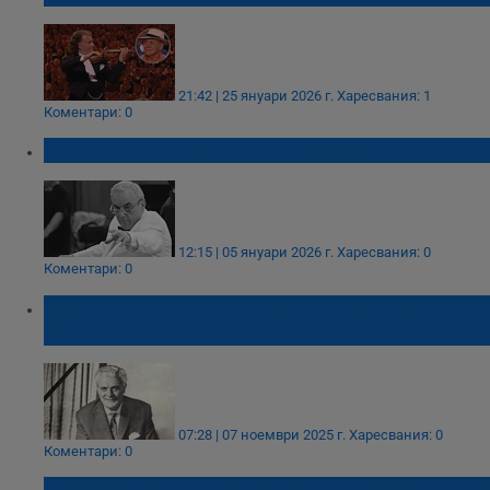
21:42 | 25 януари 2026 г.
Харесвания: 1
Коментари: 0
Почина маестро Янко Миладинов
12:15 | 05 януари 2026 г.
Харесвания: 0
Коментари: 0
114 години от рождението на Йосиф
Цанков
07:28 | 07 ноември 2025 г.
Харесвания: 0
Коментари: 0
Васил Найденов: Не съм нарушил закона и