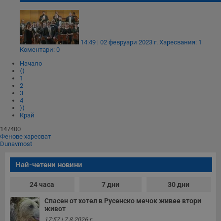
Строго необходимо
Ефективност
14:49 | 02 февруари 2023 г.
Харесвания: 1
Таргетиране
Функционалност
Коментари: 0
Некласифицирани
Начало
⟨⟨
Строго необходимите бисквитки позволяват основната
1
2
функционалност на уебсайта, като потребителско
3
влизане и управление на акаунта. Уебсайтът не може да
4
се използва правилно без строго необходими
⟩⟩
бисквитки.
Край
Валиден
Име
Доставчик
/
Домейн
О
147400
до
Фенове харесват
Dunavmost
__RequestVerificationToken
Сесия
Т
Microsoft
п
Corporation
ф
www.dunavmost.com
Най-четени новини
з
п
и
24 часа
7 дни
30 дни
п
A
Спасен от хотел в Русенско мечок живее втори
т
живот
е
д
17:57 | 7.8.2026 г.