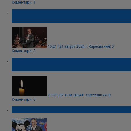
Коментари: 1
Маестро Емил Табаков празнува рожден
ден
10:21 | 21 август 2024 г.
Харесвания: 0
Коментари: 3
Почина Сергей Джоканов - музикалният
глас на "Хоризонт"
21:37 | 07 юли 2024 г.
Харесвания: 0
Коментари: 0
Почина Ричард Шърман