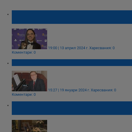
Българин спечели БАФТА за най-добра
музика към видеоигра
19:00 | 13 април 2024 г.
Харесвания: 0
Коментари: 0
Почина композиторът Георги Костов
15:27 | 19 януари 2024 г.
Харесвания: 0
Коментари: 0
Близки и приятели се сбогуваха с Андрей
Дреников