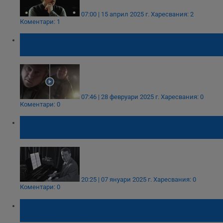
07:00 | 15 април 2025 г.
Харесвания: 2
Коментари: 1
Застрахователен агент прояви агресия
към сина на композитор
07:46 | 28 февруари 2025 г.
Харесвания: 0
Коментари: 0
Почина композиторът Александър
Севелиев
20:25 | 07 януари 2025 г.
Харесвания: 0
Коментари: 0
Композитор пострада при взрив на газова
бутилка в София