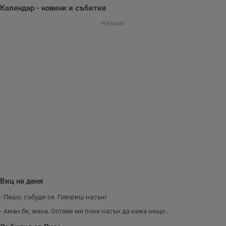
се оптимизира
Календар - новини и събития
представянето на
уебсайта и да
РЕКЛАМА
направят
рекламните
съобщения по-
важни за
потребителя.
Виц на деня
- Пешо, събуди се. Говориш насън!
- Аман бе, жена. Остави ме поне насън да кажа нещо...