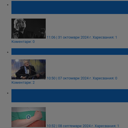
Маестро Драгомир Йосифов вече
дирижира хора на ангелите
11:06 | 31 октомври 2024 г.
Харесвания: 1
Коментари: 0
Хайгашод Агасян изнася концерт в Бяла
10:50 | 07 октомври 2024 г.
Харесвания: 0
Коментари: 2
"Мила Родино" е химн на България вече 60
години
10:52 | 08 септември 2024 г.
Харесвания: 1