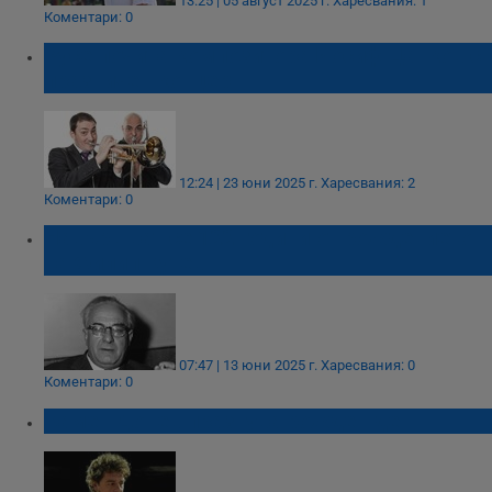
13:25 | 05 август 2025 г.
Харесвания: 1
Коментари: 0
Русе почита композитора Йосиф Цанков с
празничен концерт
12:24 | 23 юни 2025 г.
Харесвания: 2
Коментари: 0
Навършват се 122 години от рождението
на Филип Кутев
07:47 | 13 юни 2025 г.
Харесвания: 0
Коментари: 0
Камен Донев празнува рожден ден