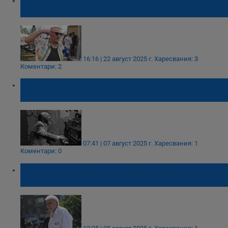
ще пея с чест
16:16 | 22 август 2025 г.
Харесвания: 3
Коментари: 2
Почина легендарният пианист Еди
Палмиери
07:41 | 07 август 2025 г.
Харесвания: 1
Коментари: 0
Стефан Димитров: Забранявам на Васил
Найденов да пее мои песни