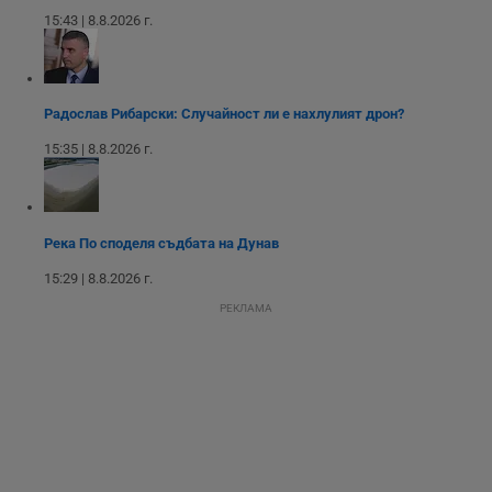
месеца 4
използва за
15:43 | 8.8.2026 г.
седмици
проследяване на
потребителски
взаимодействия и
ангажираност на
уебсайта за
подобряване на
Радослав Рибарски: Случайност ли е нахлулият дрон?
обслужването и
потребителския
опит.
15:35 | 8.8.2026 г.
Gtest
1
Тази бисквитка се
Gemius
седмица
използва за A/B
.hit.gemius.pl
тестване на
уебсайта чрез
събиране на
Река По споделя съдбата на Дунав
данни за
поведението и
15:29 | 8.8.2026 г.
взаимодействието
на посетителите.
РЕКЛАМА
Той помага за
подобряване на
потребителския
опит, като
разбира как
потребителите се
ангажират с
различни
елементи на
уебсайта по
време на етапите
на тестване.