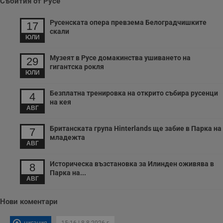
Събития от Русе
Русенската опера превзема Белоградчишките
17
скали
ЮЛИ
Музеят в Русе домакинства ушиването на
29
гигантска рокля
ЮЛИ
Безплатна тренировка на открито събира русенци
4
на кея
АВГ
Британската група Hinterlands ще забие в Парка на
7
младежта
АВГ
Историческа възстановка за Илинден оживява в
8
Парка на...
АВГ
Нови коментари