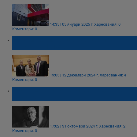
14:35 | 05 януари 2025 г.
Харесвания: 0
Коментари: 0
Валидираха пощенска марка в памет на
Константин Илиев
19:05 | 12 декември 2024 г.
Харесвания: 4
Коментари: 0
Русе отдава почит на маестро Драгомир
Йосифов
17:02 | 31 октомври 2024 г.
Харесвания: 2
Коментари: 0