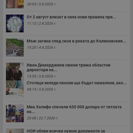
п
20:03 | 5.8.2026 г.
к
ч
п
От 2 август влизат в сила нови правила при...
с
б
11:12 | 2.8.2026 г.
__cf_bm
29
Т
Cloudflare Inc.
минути
с
.twitter.com
59
р
Мъж загина след скок в реката до Къпиновския...
секунди
м
б
15:20 | 4.8.2026 г.
о
у
п
о
Иван Демерджиев смени трима областни
и
директори на...
т
13:55 | 5.8.2026 г.
receive-cookie-deprecation
.hit.gemius.pl
1 година
Т
Стотици хиляди пенсии ще бъдат намалени, ако...
с
с
08:14 | 5.8.2026 г.
н
н
п
б
Миа Халифа спечели 650 000 долара от титлата
п
на...
с
о
20:08 | 22.7.2026 г.
с
а
р
НОИ обяви всички нужни документи за