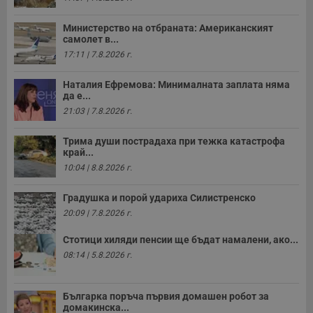
н
п
с
Министерство на отбраната: Американският
у
самолет в...
и
ф
17:11 | 7.8.2026 г.
н
м
Т
Наталия Ефремова: Минималната заплата няма
и
да е...
п
у
21:03 | 7.8.2026 г.
з
б
Трима души пострадаха при тежка катастрофа
VISITOR_PRIVACY_METADATA
5 месеца
Т
YouTube
край...
4
с
.youtube.com
10:04 | 8.8.2026 г.
седмици
с
с
п
Градушка и порой удариха Силистренско
и
п
20:09 | 7.8.2026 г.
т
в
с
Стотици хиляди пенсии ще бъдат намалени, ако...
з
08:14 | 5.8.2026 г.
с
п
о
р
Българка поръча първия домашен робот за
п
н
домакинска...