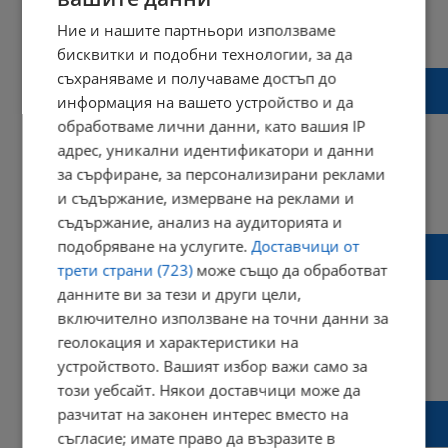
Ние и нашите партньори използваме
14:21 | 23 юни 2023 г.
Харесвания: 5
Коментари: 0
бисквитки и подобни технологии, за да
Мъж откри, че има 7 братя и сестри след
съхраняваме и получаваме достъп до
ДНК тест
информация на вашето устройство и да
обработваме лични данни, като вашия IP
адрес, уникални идентификатори и данни
за сърфиране, за персонализирани реклами
23:21 | 29 април 2023 г.
Харесвания: 1
и съдържание, измерване на реклами и
Коментари: 3
съдържание, анализ на аудиторията и
26 години от смъртта на композитора
подобряване на услугите.
Доставчици от
Михаил Шопов
трети страни (723)
може също да обработват
данните ви за тези и други цели,
включително използване на точни данни за
геолокация и характеристики на
12:40 | 25 април 2023 г.
Харесвания: 0
устройството. Вашият избор важи само за
Коментари: 0
този уебсайт. Някои доставчици може да
Училището по изкуствата в Русе отбеляза
разчитат на законен интерес вместо на
64-ия си рожден ден
съгласие; имате право да възразите в