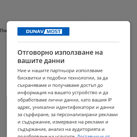
Последни новини
Отговорно използване на
вашите данни
Измериха рекордна температура от 41 градуса в Будапеща
Ние и нашите партньори използваме
23:09 | 6.8.2026 г.
бисквитки и подобни технологии, за да
съхраняваме и получаваме достъп до
информация на вашето устройство и да
Отвориха магистрала "Тракия" след часове блокада заради...
обработваме лични данни, като вашия IP
адрес, уникални идентификатори и данни
23:05 | 6.8.2026 г.
за сърфиране, за персонализирани реклами
и съдържание, измерване на реклами и
съдържание, анализ на аудиторията и
Персеидите озаряват небето в средата на август
подобряване на услугите.
Доставчици от