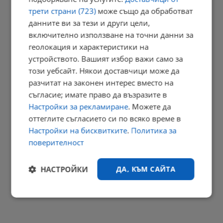
трети страни (723)
може също да обработват
23:03 | 6.8.2026 г.
данните ви за тези и други цели,
включително използване на точни данни за
геолокация и характеристики на
Променят вноските за трудова злополука в седем сектора
устройството. Вашият избор важи само за
22:58 | 6.8.2026 г.
този уебсайт. Някои доставчици може да
разчитат на законен интерес вместо на
съгласие; имате право да възразите в
Настройки за рекламиране
. Можете да
Георги Близнашки: Предстоящите президентски избори могат
оттеглите съгласието си по всяко време в
да...
Настройки на бисквитките
.
Политика за
22:38 | 6.8.2026 г.
поверителност
РЕКЛАМА
НАСТРОЙКИ
ДА, КЪМ САЙТА
Строго
Ефективност
необходимо