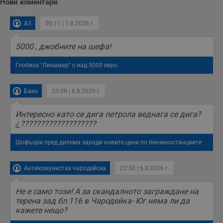
Нови коментари
receive-cookie-deprecation
.hit.gemius.pl
1 година
Т
с
A3
00:11 | 7.8.2026 г.
с
н
н
5000 , джобните на шефа!
п
б
п
Глобиха "Линамар" с над 5000 евро
с
о
с
а
Бако
23:08 | 6.8.2026 г.
р
у
з
Интересно като се дига петрола веднага се дига?
з
¿???????????????????
п
ASP.NET_SessionId
Сесия
Т
Microsoft
Шофьори пред дилема заради новите цени по бензиностанциите
с
Corporation
D
www.dunavmost.com
п
и
Антикомунистка чародейска
22:50 | 6.8.2026 г.
т
к
п
Не е само този! А за скандалното заграждане на
и
терена зад бл.116 в Чародейка- Юг няма ли да
у
р
кажете нещо?
к
п