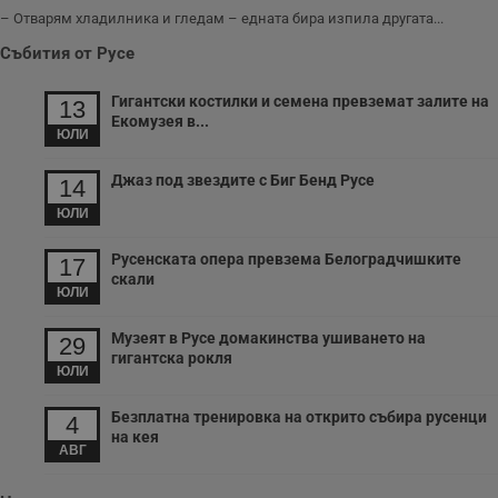
с
– Отварям хладилника и гледам – едната бира изпила другата...
п
и
Събития от Русе
п
т
в
Гигантски костилки и семена превземат залите на
с
13
з
Екомузея в...
с
ЮЛИ
п
о
р
Джаз под звездите с Биг Бенд Русе
14
п
н
ЮЛИ
п
к
ч
Русенската опера превзема Белоградчишките
17
п
скали
с
ЮЛИ
б
__cf_bm
29
Т
Cloudflare Inc.
Музеят в Русе домакинства ушиването на
29
минути
с
.twitter.com
гигантска рокля
59
р
ЮЛИ
секунди
м
б
о
Безплатна тренировка на открито събира русенци
4
у
на кея
п
АВГ
о
и
т