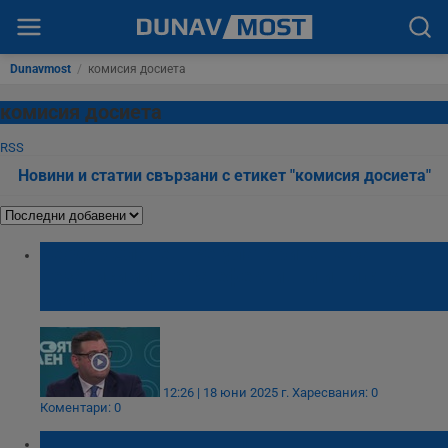
Dunavmost
/
комисия досиета
комисия досиета
RSS
Новини и статии свързани с етикет "комисия досиета"
Теодор Славев: Регулаторите не са
независими, не са ефективни и ни струват
скъпо
12:26 | 18 юни 2025 г.
Харесвания: 0
Коментари: 0
Методи Андреев: Делян Пеевски е