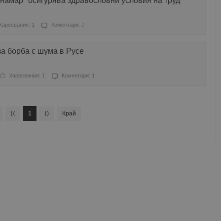
намар" осигурява здравословни условия на труд
Харесвания: 1
Коментари: 7
а борба с шума в Русе
Харесвания: 1
Коментари: 1
⟨⟨
1
⟩⟩
Край