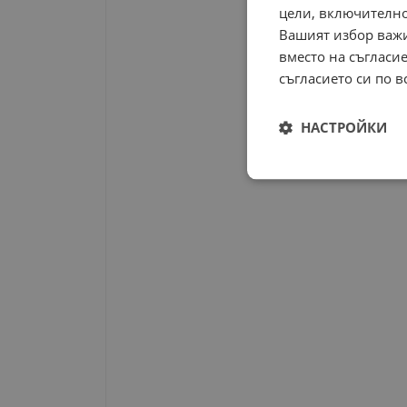
цели, включително
Вашият избор важи
вместо на съгласие
съгласието си по в
НАСТРОЙКИ
Строго
необходимо
Строго н
Строго необходимите б
на акаунта. Уебсайтът 