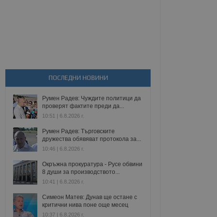
ПОСЛЕДНИ НОВИНИ
Румен Радев: Чуждите политици да
проверят фактите преди да...
10:51 | 6.8.2026 г.
Румен Радев: Търговските
дружества обявяват протокола за...
10:46 | 6.8.2026 г.
Окръжна прокуратура - Русе обвини
8 души за производството...
10:41 | 6.8.2026 г.
Симеон Матев: Дунав ще остане с
критични нива поне още месец
10:37 | 6.8.2026 г.