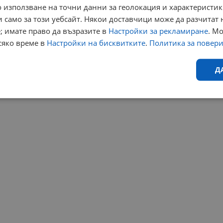
 използване на точни данни за геолокация и характеристик
 само за този уебсайт. Някои доставчици може да разчитат 
; имате право да възразите в
Настройки за рекламиране
. М
сяко време в
Настройки на бисквитките
.
Политика за повер
Д
Ефективност
Таргетиране
Функционалност
Н
еобходимо
Ефективност
Таргетиране
Функционалност
Неклас
исквитки позволяват основната функционалност на уебсайта, като потребителско
не може да се използва правилно без строго необходими бисквитки.
Валиден