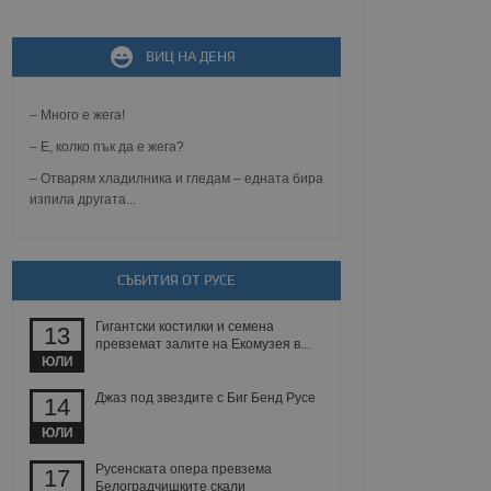
не, зададена от уеб
 ASP.NET MVC
ВИЦ НА ДЕНЯ
спре неразрешеното
т, известно като
тове. Той не съдържа
– Много е жега!
щожава при затваряне
– Е, колко пък да е жега?
ение на съгласието на
– Отварям хладилника и гледам – едната бира
ст за тяхното
а данни за съгласието
изпила другата...
ични политики и
антира, че техните
 сесии.
аничаване между хората
СЪБИТИЯ ОТ РУСЕ
а, за да се правят
хния уебсайт.
Гигантски костилки и семена
13
превземат залите на Екомузея в...
сигнализира на
ЮЛИ
 на бисквитките,
а съответствие и
ндарти и
Джаз под звездите с Биг Бенд Русе
14
ЮЛИ
ck и предоставя
требител използва
Русенската опера превзема
17
йният потребител може
Белоградчишките скали
 уебсайт.