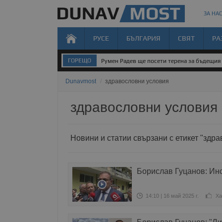
ЗА НАС
РУСЕ
БЪЛГАРИЯ
СВЯТ
РА
ГОРЕЩО
Румен Радев ще посети терена за бъдещия 
Dunavmost
/
здравословни условия
здравословни условия
Новини и статии свързани с етикет "здр
Борислав Гуцанов: Инс
14:10 | 16 май 2025 г.
Ха