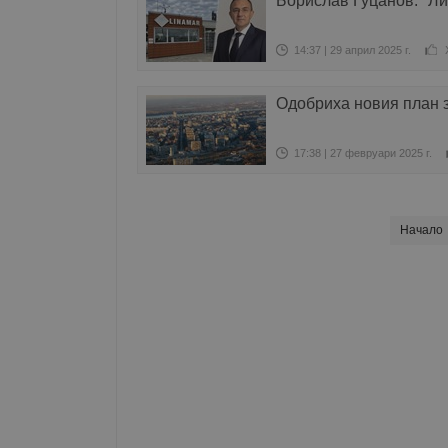
Борислав Гуцанов: "Ли
14:37 | 29 април 2025 г.
Одобриха новия план з
17:38 | 27 февруари 2025 г.
Начало