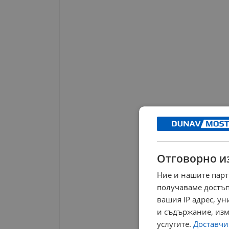
Отговорно и
Ние и нашите парт
получаваме достъп
вашия IP адрес, у
и съдържание, изм
услугите.
Доставчиц