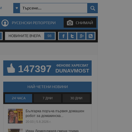
И
РУСЕНСКИ РЕПОРТЕРИ
СНИМАЙ
НОВИНИТЕ ВЧЕРА
98
147397
ФЕНОВЕ ХАРЕСВАТ
DUNAVMOST
НАЙ-ЧЕТЕНИ НОВИНИ
24 ЧАСА
7 ДНИ
30 ДНИ
Българка поръча първия домашен
робот за домакинска...
20:03 | 5.8.2026 г.
Иван Демерджиев смени трима