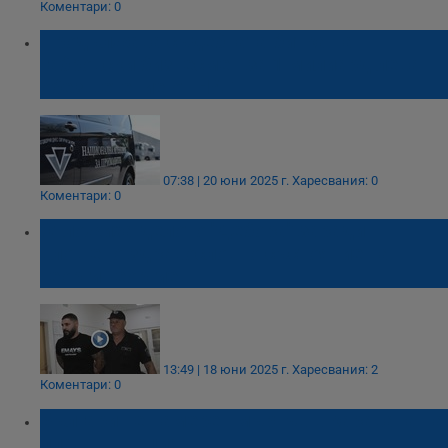
Коментари: 0
Продължава съдебната битка на
габровски бизнесмен за 1 милиард лева
обезщетение от НАП
07:38 | 20 юни 2025 г.
Харесвания: 0
Коментари: 0
Отложиха делото "Дебора" заради
влошено здравословно състояние на
Георги Георгиев
13:49 | 18 юни 2025 г.
Харесвания: 2
Коментари: 0
Българин е намерен мъртъв в каравана на
плаж в Гърция