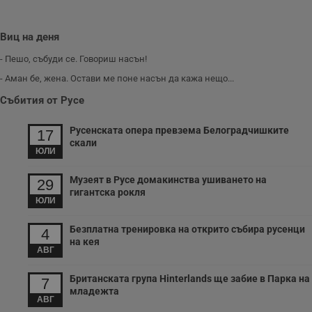
Виц на деня
- Пешо, събуди се. Говориш насън!
- Аман бе, жена. Остави ме поне насън да кажа нещо...
Събития от Русе
Русенската опера превзема Белоградчишките
17
скали
ЮЛИ
Музеят в Русе домакинства ушиването на
29
гигантска рокля
ЮЛИ
Безплатна тренировка на открито събира русенци
4
на кея
АВГ
Британската група Hinterlands ще забие в Парка на
7
младежта
АВГ