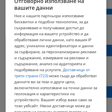
Отговорно използване на
Коментари: 1
вашите данни
Румен Вълка влезе в болница
Ние и нашите партньори използваме
бисквитки и подобни технологии, за да
съхраняваме и получаваме достъп до
информация на вашето устройство и да
12:39 | 10 октомври 2024 г.
Харесвания: 0
Коментари: 1
обработваме лични данни, като вашия IP
адрес, уникални идентификатори и данни
Алкохолът нанася над 200 вреди на
за сърфиране, за персонализирани реклами
здравето
и съдържание, измерване на реклами и
съдържание, анализ на аудиторията и
подобряване на услугите.
Доставчици от
трети страни (723)
може също да обработват
16:30 | 17 август 2024 г.
Харесвания: 0
Коментари: 0
данните ви за тези и други цели,
включително използване на точни данни за
Опожареният дом за възрастни хора в
геолокация и характеристики на
Банкя е работил нелегално
устройството. Вашият избор важи само за
този уебсайт. Някои доставчици може да
разчитат на законен интерес вместо на