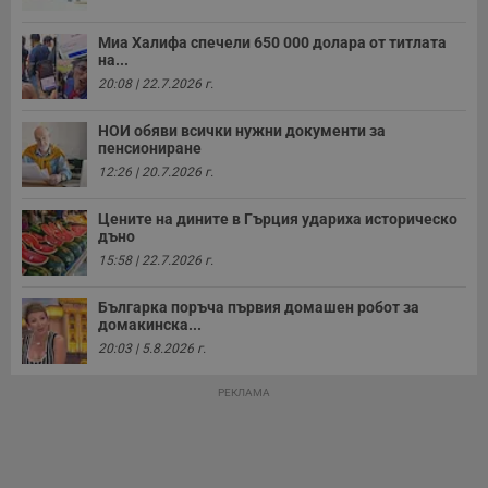
а
р
Миа Халифа спечели 650 000 долара от титлата
у
з
на...
з
20:08 | 22.7.2026 г.
п
ASP.NET_SessionId
Сесия
Т
Microsoft
НОИ обяви всички нужни документи за
с
Corporation
пенсиониране
D
www.dunavmost.com
п
12:26 | 20.7.2026 г.
и
т
к
Цените на дините в Гърция удариха историческо
п
дъно
и
у
15:58 | 22.7.2026 г.
р
к
п
Българка поръча първия домашен робот за
д
домакинска...
д
п
20:03 | 5.8.2026 г.
у
РЕКЛАМА
Доставчик
/
Валиден
Валиден
Име
Име
Доставчик
/
Домейн
Описание
Описание
Домейн
Доставчик
/
до
Валиден
до