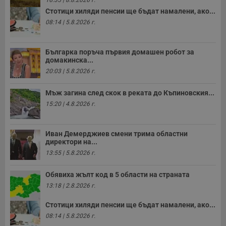
п
Стотици хиляди пенсии ще бъдат намалени, ако...
н
п
08:14 | 5.8.2026 г.
к
ч
п
с
Българка поръча първия домашен робот за
б
домакинска...
__cf_bm
29
Т
Cloudflare Inc.
20:03 | 5.8.2026 г.
минути
с
.twitter.com
59
р
секунди
м
Мъж загина след скок в реката до Къпиновския...
б
о
15:20 | 4.8.2026 г.
у
п
о
и
Иван Демерджиев смени трима областни
т
директори на...
13:55 | 5.8.2026 г.
receive-cookie-deprecation
.hit.gemius.pl
1 година
Т
с
с
Обявиха жълт код в 5 области на страната
н
н
13:18 | 2.8.2026 г.
п
б
п
Стотици хиляди пенсии ще бъдат намалени, ако...
с
08:14 | 5.8.2026 г.
о
с