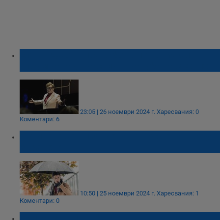
Елтън Джон спря работа по новия си
албум заради частична загуба на зрение
23:05 | 26 ноември 2024 г.
Харесвания: 0
Коментари: 6
Истината за влиянието на времето върху
здравето
10:50 | 25 ноември 2024 г.
Харесвания: 1
Коментари: 0
Силна магнитна буря удря в началото на