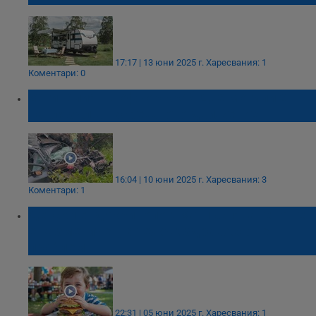
17:17 | 13 юни 2025 г.
Харесвания: 1
Коментари: 0
Загиналият шофьор край Две могили е
навлязъл в насрещното движение
16:04 | 10 юни 2025 г.
Харесвания: 3
Коментари: 1
Детски ендокринолог: Затлъстяването не
е козметичен, а тежък здравословен
проблем
22:31 | 05 юни 2025 г.
Харесвания: 1