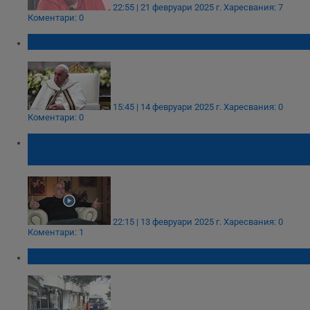
22:55 | 21 февруари 2025 г.
Харесвания: 7
Коментари: 0
Папа Франциск е приет спешно в болница
15:45 | 14 февруари 2025 г.
Харесвания: 0
Коментари: 0
Търговец от Русе търси промяната в
"Живот на кантар"
22:15 | 13 февруари 2025 г.
Харесвания: 0
Коментари: 1
Жена сложи край на живота си в Бургас