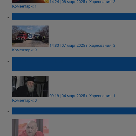
14:24 | 08 март 2025 г.
Харесвания: 3
Коментари: 1
Тежка катастрофа на пътя Русе - Бяла
14:30 | 07 март 2025 г.
Харесвания: 2
Коментари: 9
Отец Иван се моли да доживее до
рождения си ден
09:18 | 04 март 2025 г.
Харесвания: 1
Коментари: 0
Деян от Русе напуска "Живот на кантар"