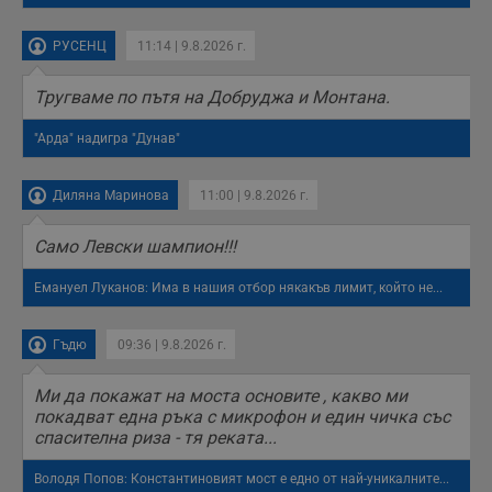
РУСЕНЦ
11:14 | 9.8.2026 г.
Тругваме по пътя на Добруджа и Монтана.
"Арда" надигра "Дунав"
Диляна Маринова
11:00 | 9.8.2026 г.
Само Левски шампион!!!
Емануел Луканов: Има в нашия отбор някакъв лимит, който не...
Гъдю
09:36 | 9.8.2026 г.
Ми да покажат на моста основите , какво ми
покадват една ръка с микрофон и един чичка със
спасителна риза - тя реката...
Володя Попов: Константиновият мост е едно от най-уникалните...