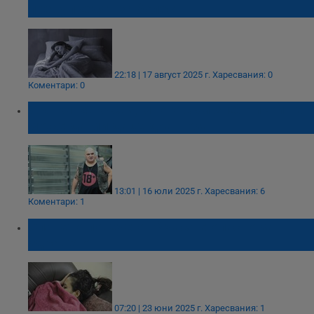
предупредят за болест
22:18 | 17 август 2025 г.
Харесвания: 0
Коментари: 0
Фънки: Закъсах, много съм зле! Никой не
може да ми даде диагноза
13:01 | 16 юли 2025 г.
Харесвания: 6
Коментари: 1
Спането повече от 9 часа е опасно за
здравето
07:20 | 23 юни 2025 г.
Харесвания: 1