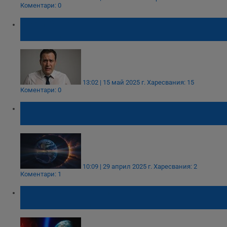
Коментари: 0
Осем болести, при които тялото
сигнализира чрез потене
13:02 | 15 май 2025 г.
Харесвания: 15
Коментари: 0
Мощна геомагнитна буря връхлита Земята
в нощта на 30 април
10:09 | 29 април 2025 г.
Харесвания: 2
Коментари: 1
Връхлитат ни геомагнитни бури през
Светлата седмица