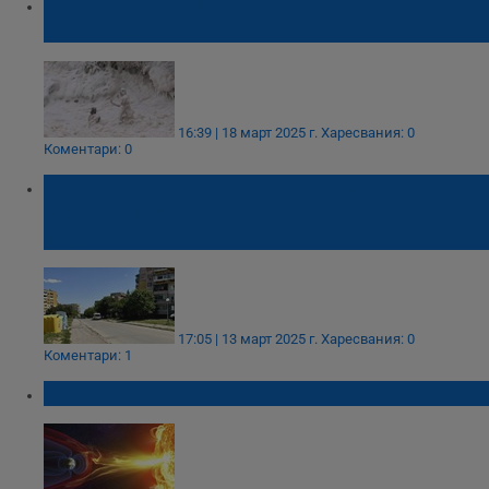
Странна бяла пяна затвори плажове в
Австралия
16:39 | 18 март 2025 г.
Харесвания: 0
Коментари: 0
Община Русе пренасочва жилище към
резервния фонд за спешен социален
случай
17:05 | 13 март 2025 г.
Харесвания: 0
Коментари: 1
Силна магнитна буря връхлита България