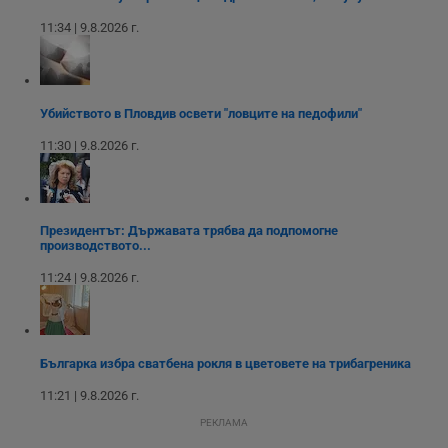
интерфейса на
Youtube.
_sharedID_cst
.dunavmost.com
11
Тази бисквитка се
11:34 | 9.8.2026 г.
месеца 4
използва за
седмици
проследяване на
потребителски
взаимодействия и
ангажираност на
уебсайта за
Убийството в Пловдив освети "ловците на педофили"
подобряване на
обслужването и
11:30 | 9.8.2026 г.
потребителския
опит.
Gtest
1
Тази бисквитка се
Gemius
седмица
използва за A/B
.hit.gemius.pl
тестване на
Президентът: Държавата трябва да подпомогне
уебсайта чрез
производството...
събиране на
данни за
11:24 | 9.8.2026 г.
поведението и
взаимодействието
на посетителите.
Той помага за
подобряване на
потребителския
Българка избра сватбена рокля в цветовете на трибагреника
опит, като
разбира как
потребителите се
11:21 | 9.8.2026 г.
ангажират с
различни
РЕКЛАМА
елементи на
уебсайта по