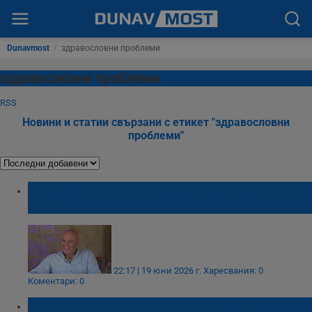
Dunavmost
/
здравословни проблеми
здравословни проблеми
RSS
Новини и статии свързани с етикет "здравословни
проблеми"
Иво Танев бори здравословни проблеми с
йога
22:17 | 19 юни 2026 г.
Харесвания: 0
Коментари: 0
Повтарящите се сънища могат да