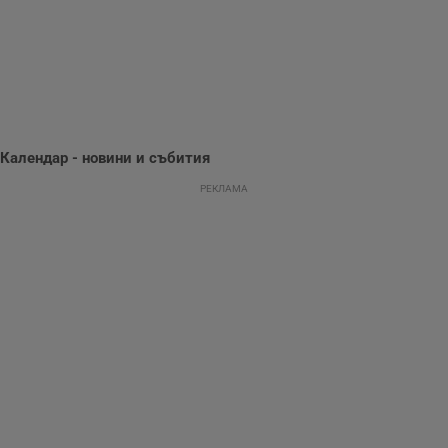
предпочитания.
Тази информация
се използва, за да
се оптимизира
представянето на
уебсайта и да
направят
рекламните
съобщения по-
важни за
потребителя.
Календар - новини и събития
РЕКЛАМА