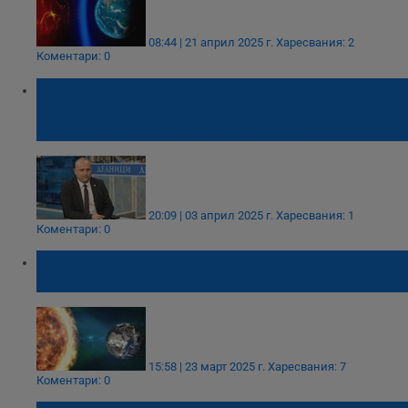
08:44 | 21 април 2025 г.
Харесвания: 2
Коментари: 0
Кръстьо Врачев: Правителството замита
европейския регламент за забрана на
трансмазнините от 2019 година
20:09 | 03 април 2025 г.
Харесвания: 1
Коментари: 0
Магнитните бури ще продължат до
четвъртък
15:58 | 23 март 2025 г.
Харесвания: 7
Коментари: 0