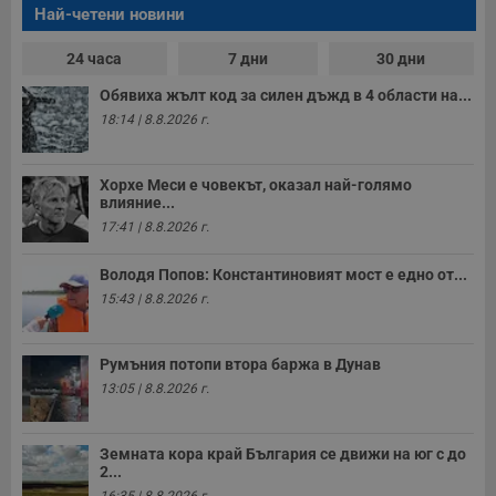
е
Най-четени новини
д
н
п
24 часа
7 дни
30 дни
с
у
Обявиха жълт код за силен дъжд в 4 области на...
и
ф
18:14 | 8.8.2026 г.
н
м
Т
и
Хорхе Меси е човекът, оказал най-голямо
п
влияние...
у
з
17:41 | 8.8.2026 г.
б
VISITOR_PRIVACY_METADATA
5 месеца
Т
Володя Попов: Константиновият мост е едно от...
YouTube
4
с
.youtube.com
15:43 | 8.8.2026 г.
седмици
с
с
п
и
Румъния потопи втора баржа в Дунав
п
т
13:05 | 8.8.2026 г.
в
с
з
с
Земната кора край България се движи на юг с до
п
2...
о
р
16:35 | 8.8.2026 г.