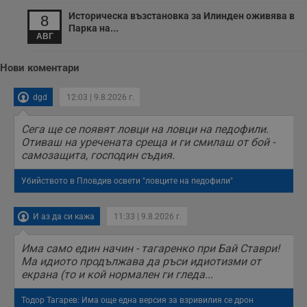
Историческа възстановка за Илинден оживява в
8
Парка на...
АВГ
Нови коментари
dgd
12:03 | 9.8.2026 г.
Сега ще се появят ловци на ловци на педофили.
Отиваш на уречената среща и ги смилаш от бой -
самозащита, господин съдия.
Убийството в Пловдив освети "ловците на педофили"
И аз да си кажа
11:33 | 9.8.2026 г.
Има само един начин - тагаренко при Бай Ставри!
Ма идиото продължава да ръси идиотизми от
екрана (то и кой нормален ги гледа...
Тодор Тагарев: Има още една версия за взривилия се дрон