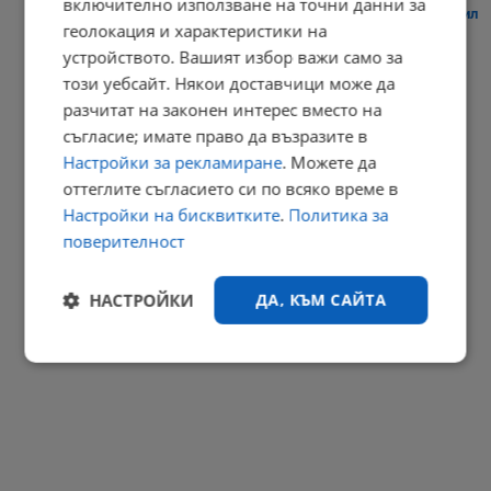
включително използване на точни данни за
Мантинелите на АМ „Марица” не могат да спрат и лек автомобил
геолокация и характеристики на
07:50 | 6.8.2026 г.
устройството. Вашият избор важи само за
този уебсайт. Някои доставчици може да
РЕКЛАМА
разчитат на законен интерес вместо на
съгласие; имате право да възразите в
Настройки за рекламиране
. Можете да
оттеглите съгласието си по всяко време в
Настройки на бисквитките
.
Политика за
поверителност
НАСТРОЙКИ
ДА, КЪМ САЙТА
Строго
Ефективност
необходимо
Таргетиране
Функционалност