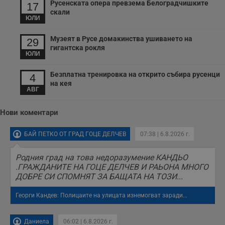
Русенската опера превзема Белоградчишките
17
в
скали
с
ЮЛИ
з
с
п
Музеят в Русе домакинства ушиването на
29
о
гигантска рокля
р
ЮЛИ
п
н
п
Безплатна тренировка на открито събира русенци
4
к
ч
на кея
АВГ
п
с
б
Нови коментари
__cf_bm
29
Т
Cloudflare Inc.
минути
с
.twitter.com
59
р
БАЙ ПЕТКО ОТ ГРАД ГОЦЕ ДЕЛЧЕВ
07:38 | 6.8.2026 г.
секунди
м
б
о
Родния град на това недоразумение КАНДЬО
у
.ГРАЖДАНИТЕ НА ГОЦЕ ДЕЛЧЕВ И РАЬОНА МНОГО
п
о
ДОБРЕ СИ СПОМНЯТ ЗА БАЩАТА НА ТОЗИ...
и
т
Георги Кандев: Полицаите на улицата изнемогват заради...
receive-cookie-deprecation
.hit.gemius.pl
1 година
Т
с
с
Даниела
06:02 | 6.8.2026 г.
н