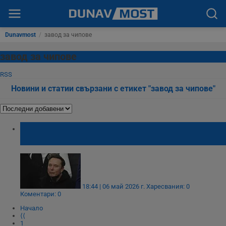
Dunavmost
/
завод за чипове
завод за чипове
RSS
Новини и статии свързани с етикет "завод за чипове"
SpaceX налива 55 милиарда долара в
мегазавод за чипове
18:44 | 06 май 2026 г.
Харесвания: 0
Коментари: 0
Начало
⟨⟨
1