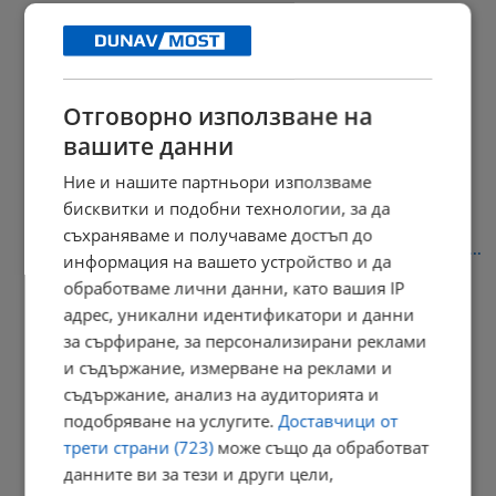
08:17 | 6.8.2026 г.
Отговорно използване на
Руски танкер предизвика екологична катастрофа край Оман
вашите данни
08:04 | 6.8.2026 г.
Ние и нашите партньори използваме
бисквитки и подобни технологии, за да
съхраняваме и получаваме достъп до
Хроничното бъбречно заболяване повишава риска от загуба на...
информация на вашето устройство и да
обработваме лични данни, като вашия IP
08:02 | 6.8.2026 г.
адрес, уникални идентификатори и данни
за сърфиране, за персонализирани реклами
и съдържание, измерване на реклами и
Япония отбеляза 81 години от ядрената атака
съдържание, анализ на аудиторията и
07:57 | 6.8.2026 г.
подобряване на услугите.
Доставчици от
трети страни (723)
може също да обработват
данните ви за тези и други цели,