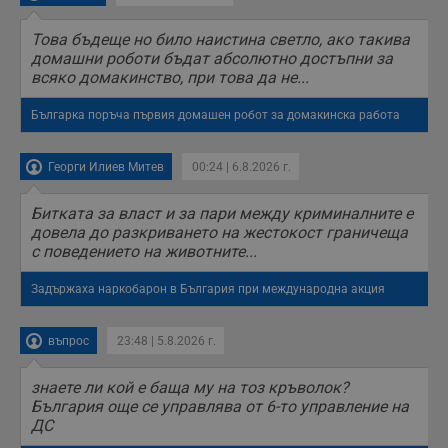
н
п
Това бъдеще но било наистина светло, ако такива
б
п
домашни роботи бъдат абсолютно достъпни за
с
всяко домакинство, при това да не...
о
с
а
Българка поръча първия домашен робот за домакинска работа
р
у
з
з
Георги Илиев Митев
00:24 | 6.8.2026 г.
п
ASP.NET_SessionId
Сесия
Т
Microsoft
Битката за власт и за пари между криминалните е
с
Corporation
довела до разкриването на жестокост граничеща
D
www.dunavmost.com
с поведението на животните...
п
и
т
Задържаха наркобарон в България при международна акция
к
п
и
у
въпрос
23:48 | 5.8.2026 г.
р
к
п
знаете ли кой е баща му на тоз кръволок?
д
България още се управлява от 6-то управление на
д
п
ДС
у