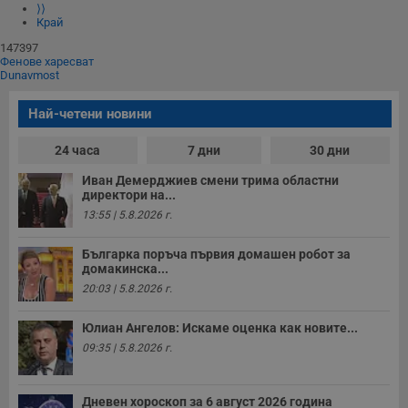
⟩⟩
Край
147397
Фенове харесват
Dunavmost
Най-четени новини
24 часа
7 дни
30 дни
Иван Демерджиев смени трима областни
директори на...
13:55 | 5.8.2026 г.
Българка поръча първия домашен робот за
домакинска...
20:03 | 5.8.2026 г.
Юлиан Ангелов: Искаме оценка как новите...
09:35 | 5.8.2026 г.
Дневен хороскоп за 6 август 2026 година