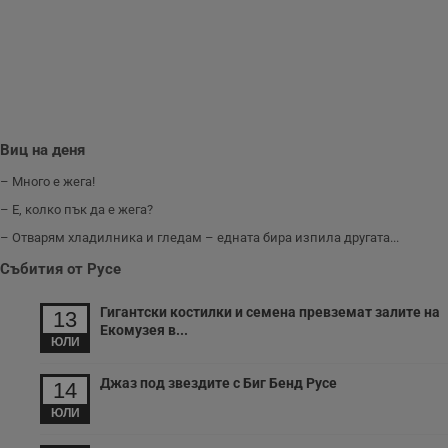
ф
www.dunavmost.com
з
п
и
п
A
т
е
д
н
Виц на деня
п
с
у
– Много е жега!
и
ф
– Е, колко пък да е жега?
н
м
– Отварям хладилника и гледам – едната бира изпила другата...
Т
и
Събития от Русе
п
у
з
Гигантски костилки и семена превземат залите на
13
б
Екомузея в...
ЮЛИ
VISITOR_PRIVACY_METADATA
5 месеца
Т
YouTube
4
с
.youtube.com
седмици
с
Джаз под звездите с Биг Бенд Русе
14
с
п
ЮЛИ
и
п
т