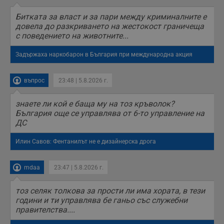
Битката за власт и за пари между криминалните е
довела до разкриването на жестокост граничеща
с поведението на животните...
Задържаха наркобарон в България при международна акция
въпрос
23:48 | 5.8.2026 г.
знаете ли кой е баща му на тоз кръволок?
България още се управлява от 6-то управление на
ДС
Илин Савов: Фентанилът не е дизайнерска дрога
mdaa
23:47 | 5.8.2026 г.
тоз селяк толкова за прости ли има хората, в тези
години и ти управлява бе ганьо със служебни
правителства....