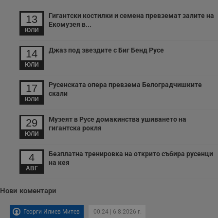
Гигантски костилки и семена превземат залите на
13
Екомузея в...
ЮЛИ
Джаз под звездите с Биг Бенд Русе
14
ЮЛИ
Русенската опера превзема Белоградчишките
17
скали
ЮЛИ
Музеят в Русе домакинства ушиването на
29
гигантска рокля
ЮЛИ
Безплатна тренировка на открито събира русенци
4
на кея
АВГ
Нови коментари
Георги Илиев Митев
00:24 | 6.8.2026 г.