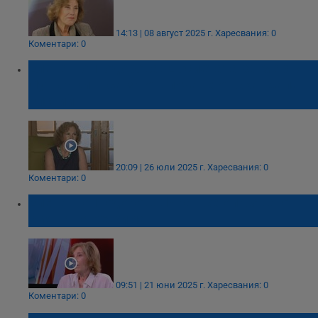
14:13 | 08 август 2025 г.
Харесвания: 0
Коментари: 0
Елена Поптодорова: Досиетата за Мартин
Лутър Кинг са за отвличане от скандала
Епстийн
20:09 | 26 юли 2025 г.
Харесвания: 0
Коментари: 0
Елена Поптодорова: Иран се опасява от
смяна на режима
09:51 | 21 юни 2025 г.
Харесвания: 0
Коментари: 0