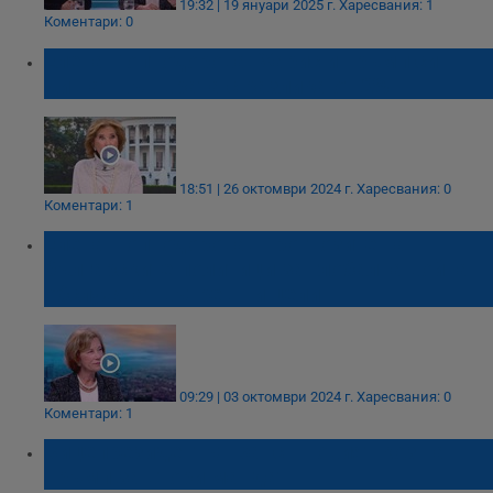
19:32 | 19 януари 2025 г.
Харесвания: 1
Коментари: 0
Елена Поптодорова: Харис и Тръмп си
дишат във врата с разлика от 2%
18:51 | 26 октомври 2024 г.
Харесвания: 0
Коментари: 1
Елена Поптодорова: Прогнозите на
българските политици за глобална война
обслужват вътрешни цели
09:29 | 03 октомври 2024 г.
Харесвания: 0
Коментари: 1
Вицепрезидентът Ванс - новият коз на
Тръмп за втори мандат