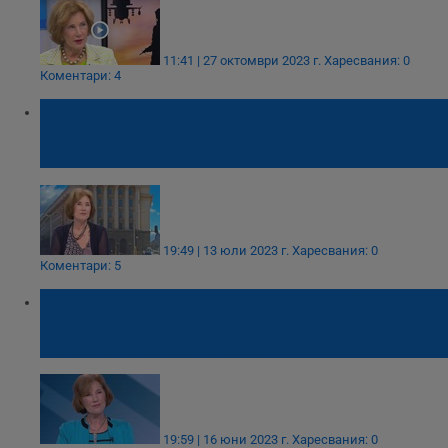
11:41 | 27 октомври 2023 г.
Харесвания: 0
Коментари: 4
Елена Поптодорова: Безкрайно злощастно
развитие е, че се стига до касетъчните
бомби
19:49 | 13 юли 2023 г.
Харесвания: 0
Коментари: 5
Елена Поптодорова: Украйна трябва да
определи условията, при които да седне
на масата за преговори
19:59 | 16 юни 2023 г.
Харесвания: 0