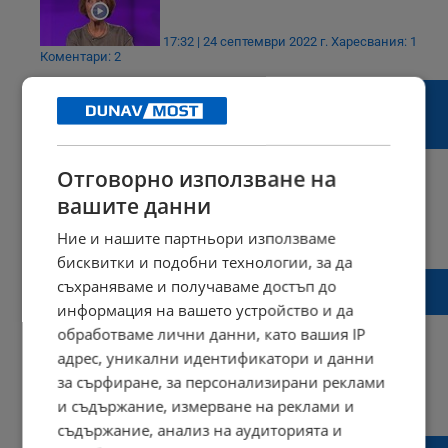
17:32 | 24 септември 2022 г.
Харесвания: 1
Коментари: 2
Елена Поптодорова: Смяната на посланика
на САЩ у нас няма връзка с вътрешните
събития
Отговорно използване на
вашите данни
08:00 | 10 юни 2022 г.
Харесвания: 0
Ние и нашите партньори използваме
Коментари: 0
бисквитки и подобни технологии, за да
Елена Поптодорова: Петков е извадил
съхраняваме и получаваме достъп до
бялото знаме и го е забил на баира
информация на вашето устройство и да
обработваме лични данни, като вашия IP
адрес, уникални идентификатори и данни
за сърфиране, за персонализирани реклами
10:23 | 22 април 2022 г.
Харесвания: 1
и съдържание, измерване на реклами и
Коментари: 12
съдържание, анализ на аудиторията и
Елена Поптодорова: Митрофанова трябва