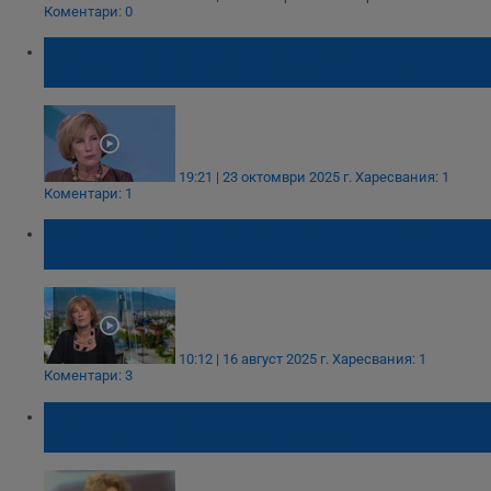
Коментари: 0
Елена Поптодорова: Санкциите срещу
Русия са предупредителни за Путин
19:21 | 23 октомври 2025 г.
Харесвания: 1
Коментари: 1
Елена Поптодорова: Срещата Тръмп -
Путин бе с безпрецедентен протокол
10:12 | 16 август 2025 г.
Харесвания: 1
Коментари: 3
Елена Поптодорова: Войната в Украйна ще
продължи и през 2026 година