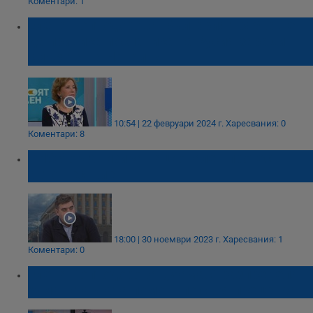
Коментари: 1
Елена Поптодорова: България трябваше
да привика посланика на Русия заради
смъртта на Навални
10:54 | 22 февруари 2024 г.
Харесвания: 0
Коментари: 8
КНСБ организира национален протест -
автошествие
18:00 | 30 ноември 2023 г.
Харесвания: 1
Коментари: 0
Елена Поптодорова: „Хамас“ разпределя
хуманитарната помощ по своя преценка