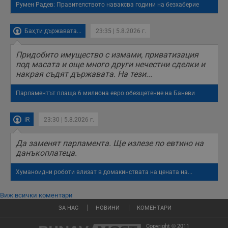
Румен Радев: Правителството наваксва години на безхаберие
Бах,ти държавата...
23:35 | 5.8.2026 г.
Придобито имущество с измами, приватизация
под масата и още много други нечестни сделки и
накрая съдят държавата. На тези...
Парламентът плаща 6 милиона евро обезщетение на Баневи
iR
23:30 | 5.8.2026 г.
Да заменят парламента. Ще излезе по евтино на
данъкоплатеца.
Хуманоидни роботи влизат в домакинствата на цената на...
Виж всички коментари
ЗА НАС
НОВИНИ
КОМЕНТАРИ
Copyright © 2011