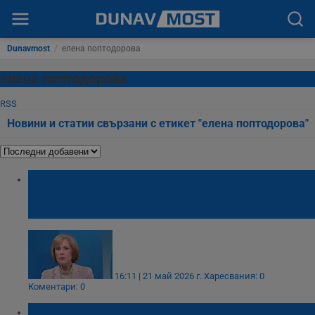
Dunavmost
/
елена поптодорова
елена поптодорова
RSS
Новини и статии свързани с етикет "елена поптодорова"
Елена Поптодорова: България обвързва
американските самолети с падането на
визите
16:11 | 21 май 2026 г.
Харесвания: 0
Коментари: 0
Елена Поптодорова: Израел преследва