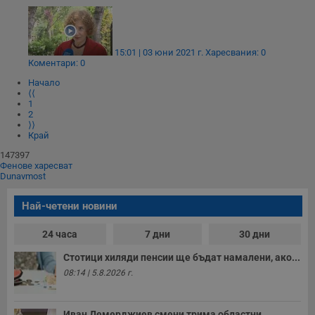
Валиден
Име
Доставчик
/
Домейн
О
до
__RequestVerificationToken
Сесия
Т
Microsoft
п
Corporation
15:01 | 03 юни 2021 г.
Харесвания: 0
ф
www.dunavmost.com
Коментари: 0
з
п
Начало
и
⟨⟨
п
1
A
2
т
⟩⟩
е
Край
д
н
147397
п
Фенове харесват
с
Dunavmost
у
и
ф
Най-четени новини
н
м
Т
24 часа
7 дни
30 дни
и
п
у
Стотици хиляди пенсии ще бъдат намалени, ако...
з
08:14 | 5.8.2026 г.
б
VISITOR_PRIVACY_METADATA
5 месеца
Т
YouTube
4
с
.youtube.com
Иван Демерджиев смени трима областни