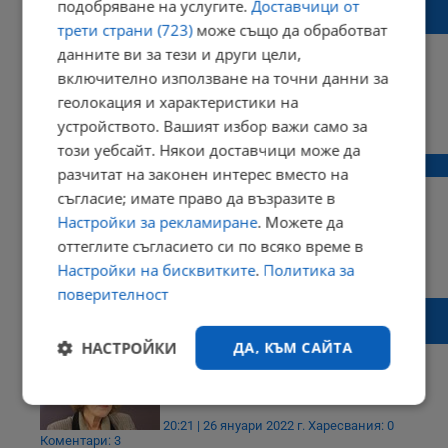
подобряване на услугите.
Доставчици от
да бъде тотално изолирана
трети страни (723)
може също да обработват
данните ви за тези и други цели,
включително използване на точни данни за
геолокация и характеристики на
16:58 | 26 март 2022 г.
Харесвания: 0
устройството. Вашият избор важи само за
Коментари: 5
този уебсайт. Някои доставчици може да
НАДПЛЮВАНЕ И ЦЕЛУВАЧЕСТВО
разчитат на законен интерес вместо на
съгласие; имате право да възразите в
Настройки за рекламиране
. Можете да
оттеглите съгласието си по всяко време в
07:23 | 27 януари 2022 г.
Харесвания: 2
Настройки на бисквитките
.
Политика за
Коментари: 1
поверителност
Елена Поптодорова: Кирил Петков влиза в
обувките си
НАСТРОЙКИ
ДА, КЪМ САЙТА
Строго
Ефективност
необходимо
20:21 | 26 януари 2022 г.
Харесвания: 0
Коментари: 3