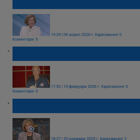
целите си до последна капка кръв
19:29 | 09 април 2026 г.
Харесвания: 0
Коментари: 5
Името на България присъства над 250
пъти в досиетата „Епстийн“
17:52 | 15 февруари 2026 г.
Харесвания: 0
Коментари: 0
Елена Поптодорова: Атаките с 600 дрона
показват, че краят на войната не е близо
18:27 | 29 ноември 2025 г.
Харесвания: 2