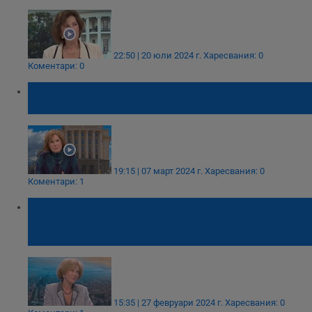
22:50 | 20 юли 2024 г.
Харесвания: 0
Коментари: 0
Елена Поптодорова: Русия постави своята
икономика на военна основа
19:15 | 07 март 2024 г.
Харесвания: 0
Коментари: 1
Елена Поптодорова: Европа се
пренастройва на съвършено нова вълна,
на военни релси
15:35 | 27 февруари 2024 г.
Харесвания: 0