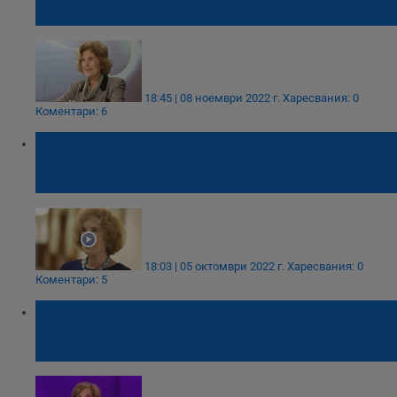
САЩ ще дойдат тоталитарни тенденции
18:45 | 08 ноември 2022 г.
Харесвания: 0
Коментари: 6
Елена Поптодорова: Трябва политическо
жертвоприношение, за да се състави
кабинет
18:03 | 05 октомври 2022 г.
Харесвания: 0
Коментари: 5
Елена Поптодорова: Възможна е
употребата на ядрено оръжие от страна на
Путин