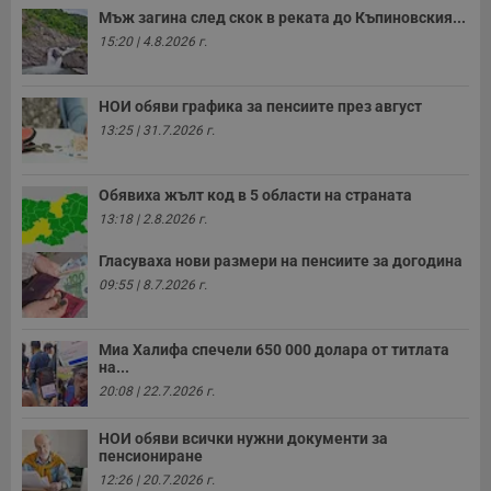
т
Мъж загина след скок в реката до Къпиновския...
receive-cookie-deprecation
.hit.gemius.pl
1 година
Т
15:20 | 4.8.2026 г.
с
с
н
н
НОИ обяви графика за пенсиите през август
п
б
13:25 | 31.7.2026 г.
п
с
о
с
Обявиха жълт код в 5 области на страната
а
р
13:18 | 2.8.2026 г.
у
з
Гласуваха нови размери на пенсиите за догодина
з
п
09:55 | 8.7.2026 г.
ASP.NET_SessionId
Сесия
Т
Microsoft
с
Corporation
D
www.dunavmost.com
Миа Халифа спечели 650 000 долара от титлата
п
на...
и
т
20:08 | 22.7.2026 г.
к
п
и
НОИ обяви всички нужни документи за
у
пенсиониране
р
12:26 | 20.7.2026 г.
к