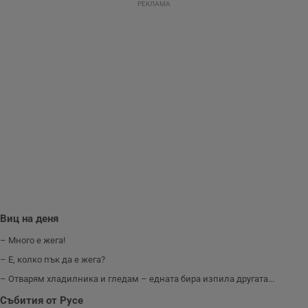
РЕКЛАМА
Виц на деня
– Много е жега!
– Е, колко пък да е жега?
– Отварям хладилника и гледам – едната бира изпила другата...
Събития от Русе