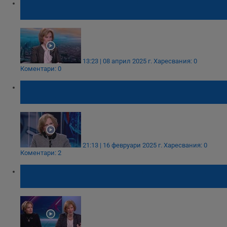
Елена Поптодорова: Доларът ще се
обезцени
13:23 | 08 април 2025 г.
Харесвания: 0
Коментари: 0
Елена Поптодорова: Започват трудни и
мъчителни преговори с Русия
21:13 | 16 февруари 2025 г.
Харесвания: 0
Коментари: 2
Елена Поптодорова: Тръмп ще приложи
доктрината "Никсън" в Европа