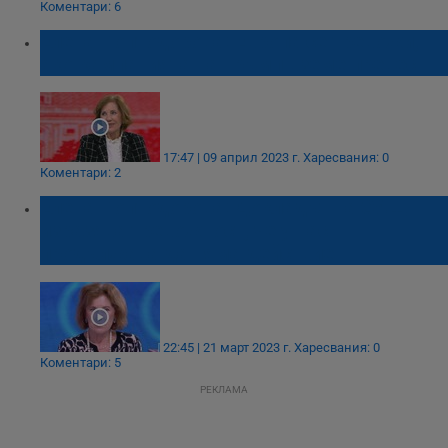
Коментари: 6
Елена Поптодорова: Европа се тревожи,
ако кампанията на Тръмп вземе превес
17:47 | 09 април 2023 г.
Харесвания: 0
Коментари: 2
Елена Поптодорова: Докладът на САЩ
изразява тревожност, че у нас
продължава да няма действие
22:45 | 21 март 2023 г.
Харесвания: 0
Коментари: 5
РЕКЛАМА