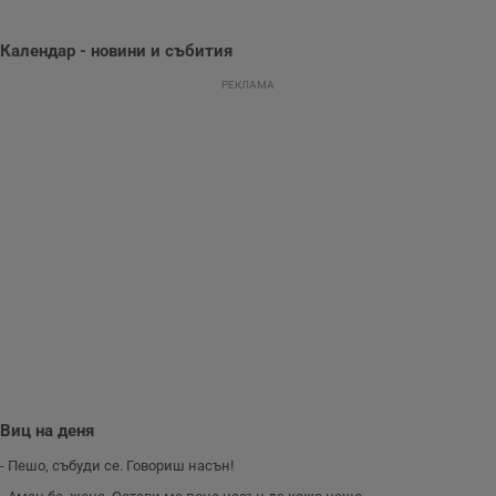
се използва, за да
се оптимизира
представянето на
уебсайта и да
Календар - новини и събития
направят
рекламните
РЕКЛАМА
съобщения по-
важни за
потребителя.
Виц на деня
- Пешо, събуди се. Говориш насън!