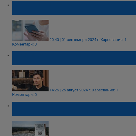
Пациентите получиха по-лесен достъп до
електронното си здравно досие
20:40 | 01 септември 2024 г.
Харесвания: 1
Коментари: 0
Русия поиска консулски достъп до
задържания Павел Дуров
14:26 | 25 август 2024 г.
Харесвания: 1
Коментари: 0
Частна фирма събира по 5 лева за
преминаване до плаж Силистар