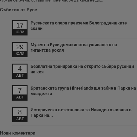
- Аман бе, жена. Остави ме поне насън да кажа нещо...
Събития от Русе
Русенската опера превзема Белоградчишките
17
скали
ЮЛИ
Музеят в Русе домакинства ушиването на
29
гигантска рокля
ЮЛИ
Безплатна тренировка на открито събира русенци
4
на кея
АВГ
Британската група Hinterlands ще забие в Парка на
7
младежта
АВГ
Историческа възстановка за Илинден оживява в
8
Парка на...
АВГ
Нови коментари