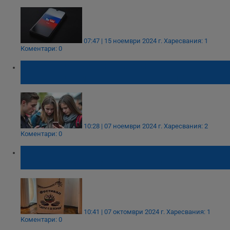
07:47 | 15 ноември 2024 г.
Харесвания: 1
Коментари: 0
Австралия предлага забрана на
социалните мрежи за деца под 16 години
10:28 | 07 ноември 2024 г.
Харесвания: 2
Коментари: 0
Започва Фестивалът на хората с
увреждания "Светът е за всички"
10:41 | 07 октомври 2024 г.
Харесвания: 1
Коментари: 0