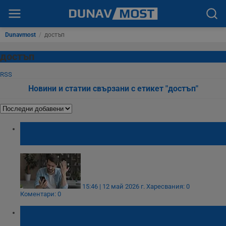
Dunavmost
/
достъп
достъп
RSS
Новини и статии свързани с етикет "достъп"
Технически срив блокира електронните
услуги на МВР
15:46 | 12 май 2026 г.
Харесвания: 0
Коментари: 0
Началникът на Държавен архив - Русе:
Ако сме на центъра, хората ще могат