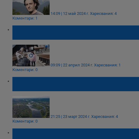
14:09 | 12 май 2024 г.
Харесвания: 4
Коментари: 1
Защо доброволци пренасяха на ръце хора
в неравностойно положение в София?
09:09 | 22 април 2024 г.
Харесвания: 1
Коментари: 0
На коя река са разположени най-много
градове в България?
21:25 | 23 март 2024 г.
Харесвания: 4
Коментари: 0
ООН: Над 2 милиарда души нямат достъп