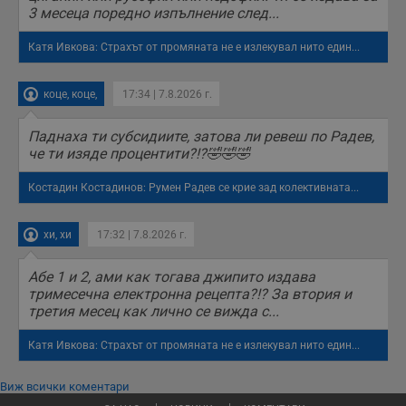
3 месеца поредно изпълнение след...
Катя Ивкова: Страхът от промяната не е излекувал нито един...
коце, коце,
17:34 | 7.8.2026 г.
Паднаха ти субсидиите, затова ли ревеш по Радев,
че ти изяде процентити?!?🤣🤣🤣
Костадин Костадинов: Румен Радев се крие зад колективната...
хи, хи
17:32 | 7.8.2026 г.
Абе 1 и 2, ами как тогава джипито издава
тримесечна електронна рецепта?!? За втория и
третия месец как лично се вижда с...
Катя Ивкова: Страхът от промяната не е излекувал нито един...
Виж всички коментари