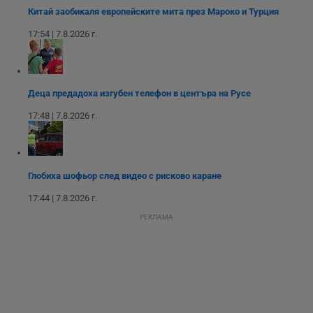
месеца 4
използва за
Китай заобикаля европейските мита през Мароко и Турция
седмици
проследяване на
потребителски
17:54 | 7.8.2026 г.
взаимодействия и
ангажираност на
уебсайта за
подобряване на
обслужването и
потребителския
Деца предадоха изгубен телефон в центъра на Русе
опит.
17:48 | 7.8.2026 г.
Gtest
1
Тази бисквитка се
Gemius
седмица
използва за A/B
.hit.gemius.pl
тестване на
уебсайта чрез
събиране на
данни за
Глобиха шофьор след видео с рисково каране
поведението и
взаимодействието
на посетителите.
17:44 | 7.8.2026 г.
Той помага за
подобряване на
РЕКЛАМА
потребителския
опит, като
разбира как
потребителите се
ангажират с
различни
елементи на
уебсайта по
време на етапите