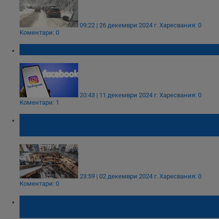
09:22 | 26 декември 2024 г.
Харесвания: 0
Коментари: 0
Facebook и Instagram се сринаха
20:43 | 11 декември 2024 г.
Харесвания: 0
Коментари: 1
Платен ли става входът за моловете в
Турция?
23:59 | 02 декември 2024 г.
Харесвания: 0
Коментари: 0
Владимир Путин възстанови нормалната
работа на YouTube в Русия