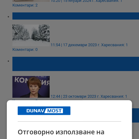
10:20 | 15 януари 2024 г.
Харесвания: 1
Коментари: 2
Бяла приказка на Витоша
11:54 | 17 декември 2023 г.
Харесвания: 1
Коментари: 0
ЦИК дава на участниците във вота достъп
до изходния код на машините
12:44 | 23 октомври 2023 г.
Харесвания: 1
Коментари: 0
Община Русе е получила една от най-
големите изравнителни субсидии
Отговорно използване на