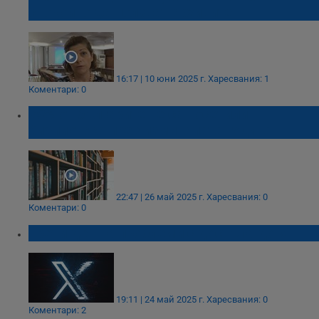
спокойно да ползват архивите
16:17 | 10 юни 2025 г.
Харесвания: 1
Коментари: 0
75% от българите не са посетили
библиотека през изминалата година
22:47 | 26 май 2025 г.
Харесвания: 0
Коментари: 0
Трети ден на проблеми с достъпа до X
19:11 | 24 май 2025 г.
Харесвания: 0
Коментари: 2