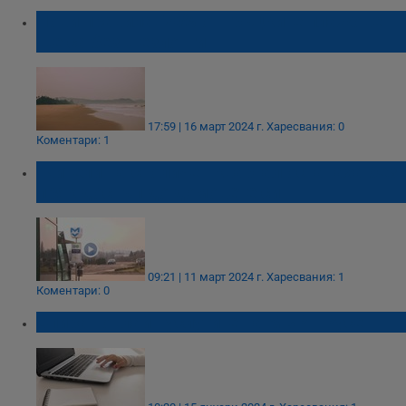
Нови правила: 70% от гръцките плажове
ще са без шезлонги
17:59 | 16 март 2024 г.
Харесвания: 0
Коментари: 1
Жители на столичен квартал останаха без
пряк достъп до домовете си
09:21 | 11 март 2024 г.
Харесвания: 1
Коментари: 0
Спират онлайн услугите на МВР - Русе