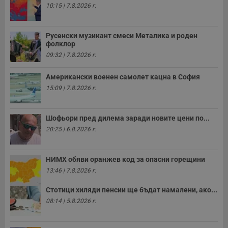
н
10:15 | 7.8.2026 г.
п
с
у
и
Русенски музикант смеси Металика и роден
ф
фолклор
н
м
09:32 | 7.8.2026 г.
Т
и
п
Американски военен самолет кацна в София
у
15:09 | 7.8.2026 г.
з
б
VISITOR_PRIVACY_METADATA
5 месеца
Т
YouTube
Шофьори пред дилема заради новите цени по...
4
с
.youtube.com
седмици
с
20:25 | 6.8.2026 г.
с
п
и
п
НИМХ обяви оранжев код за опасни горещини
т
в
13:46 | 7.8.2026 г.
с
з
Стотици хиляди пенсии ще бъдат намалени, ако...
с
п
08:14 | 5.8.2026 г.
о
р
п
н