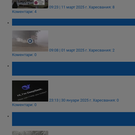
09:23 | 11 март 2025 г.
Харесвания: 8
Коментари: 4
Каква е пътната обстановка край Шипка?
09:08 | 01 март 2025 г.
Харесвания: 2
Коментари: 0
Пентагонът блокира достъпа на
служителите до DeepSeek
23:13 | 30 януари 2025 г.
Харесвания: 0
Коментари: 0
Блокиран достъп до Витоша в първия ден
на ски сезона