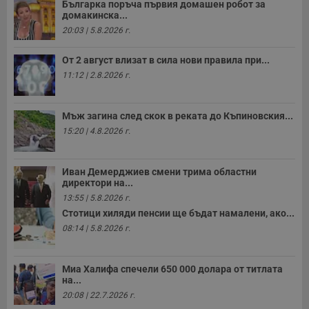
Българка поръча първия домашен робот за
п
домакинска...
к
ч
20:03 | 5.8.2026 г.
п
с
б
От 2 август влизат в сила нови правила при...
__cf_bm
29
Т
Cloudflare Inc.
11:12 | 2.8.2026 г.
минути
с
.twitter.com
59
р
секунди
м
б
Мъж загина след скок в реката до Къпиновския...
о
15:20 | 4.8.2026 г.
у
п
о
и
т
Иван Демерджиев смени трима областни
директори на...
receive-cookie-deprecation
.hit.gemius.pl
1 година
Т
13:55 | 5.8.2026 г.
с
с
Стотици хиляди пенсии ще бъдат намалени, ако...
н
08:14 | 5.8.2026 г.
н
п
б
п
с
Миа Халифа спечели 650 000 долара от титлата
о
на...
с
20:08 | 22.7.2026 г.
а
р