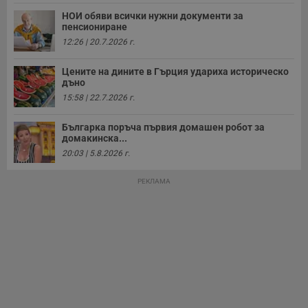
у
НОИ обяви всички нужни документи за
з
пенсиониране
з
п
12:26 | 20.7.2026 г.
ASP.NET_SessionId
Сесия
Т
Microsoft
с
Corporation
Цените на дините в Гърция удариха историческо
D
www.dunavmost.com
дъно
п
и
15:58 | 22.7.2026 г.
т
к
п
Българка поръча първия домашен робот за
и
домакинска...
у
р
20:03 | 5.8.2026 г.
к
п
д
РЕКЛАМА
д
п
у
Доставчик
/
Валиден
Валиден
Име
Име
Доставчик
/
Домейн
Описание
Описание
Домейн
Доставчик
/
до
Валиден
до
Име
Описание
Домейн
до
_sharedID
__Secure-
.dunavmost.com
.youtube.com
11
Тази бисквитка се
5 месеца