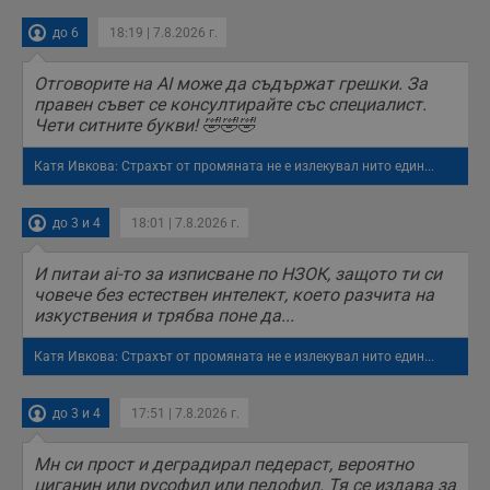
до 6
18:19 | 7.8.2026 г.
Отговорите на AI може да съдържат грешки. За
правен съвет се консултирайте със специалист.
Чети ситните букви! 🤣🤣🤣
Катя Ивкова: Страхът от промяната не е излекувал нито един...
до 3 и 4
18:01 | 7.8.2026 г.
И питаи ai-то за изписване по НЗОК, защото ти си
човече без естествен интелект, което разчита на
изкуствения и трябва поне да...
Катя Ивкова: Страхът от промяната не е излекувал нито един...
до 3 и 4
17:51 | 7.8.2026 г.
Мн си прост и деградирал педераст, вероятно
циганин или русофил или педофил. Тя се издава за