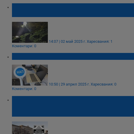
Затварят пещерата Стълбицата за
посетители
14:07 | 02 май 2025 г.
Харесвания: 1
Коментари: 0
Сайтът на НАП е недостъпен през Firefox
10:50 | 29 април 2025 г.
Харесвания: 0
Коментари: 0
Мерки за безопасен достъп:
Институционална параноя или скрита
привилегия?