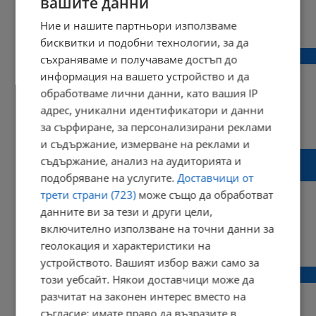
вашите данни
09:52 | 08 октомври 2023 г.
Харесвания: 1
Ние и нашите партньори използваме
Коментари: 1
бисквитки и подобни технологии, за да
Промениха номера на бюлетини за Русе
съхраняваме и получаваме достъп до
информация на вашето устройство и да
обработваме лични данни, като вашия IP
адрес, уникални идентификатори и данни
14:21 | 28 септември 2023 г.
Харесвания: 0
за сърфиране, за персонализирани реклами
Коментари: 1
и съдържание, измерване на реклами и
Регистърът на особените залози става
съдържание, анализ на аудиторията и
електронен
подобряване на услугите.
Доставчици от
трети страни (723)
може също да обработват
данните ви за тези и други цели,
включително използване на точни данни за
13:44 | 01 август 2023 г.
Харесвания: 1
геолокация и характеристики на
Коментари: 0
устройството. Вашият избор важи само за
Махат хотелските плажове в Хърватия
този уебсайт. Някои доставчици може да
разчитат на законен интерес вместо на
съгласие; имате право да възразите в