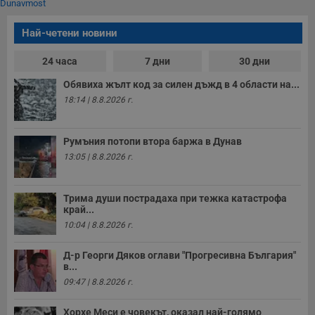
Dunavmost
Най-четени новини
24 часа
7 дни
30 дни
Обявиха жълт код за силен дъжд в 4 области на...
18:14 | 8.8.2026 г.
Румъния потопи втора баржа в Дунав
13:05 | 8.8.2026 г.
Трима души пострадаха при тежка катастрофа
край...
10:04 | 8.8.2026 г.
Д-р Георги Дяков оглави "Прогресивна България"
в...
09:47 | 8.8.2026 г.
Хорхе Меси е човекът, оказал най-голямо