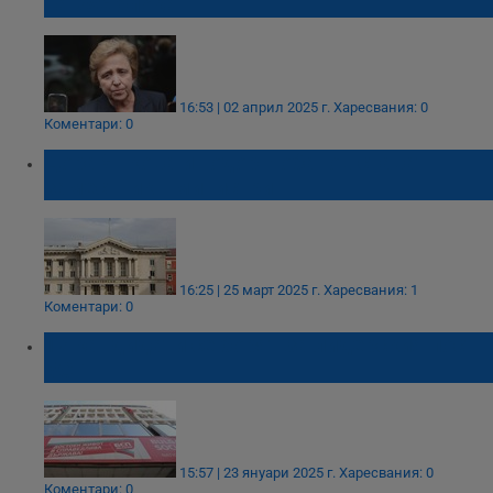
на 756 блока
16:53 | 02 април 2025 г.
Харесвания: 0
Коментари: 0
Дора Янкова и Тодор Чобанов стават
заместник - министри
16:25 | 25 март 2025 г.
Харесвания: 1
Коментари: 0
17 кандидати се борят за лидерския пост в
БСП
15:57 | 23 януари 2025 г.
Харесвания: 0
Коментари: 0