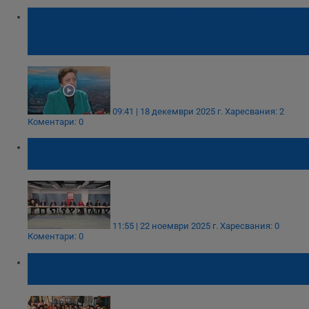
Дора Янкова: Големият проблем на
България е извратеният и див
капитализъм
09:41 | 18 декември 2025 г.
Харесвания: 2
Коментари: 0
Евродепутати настояват Черно море да
стане стратегически приоритет на ЕС
11:55 | 22 ноември 2025 г.
Харесвания: 0
Коментари: 0
БСП - Русе отбеляза 20 години на
Обединението на жените социалистки