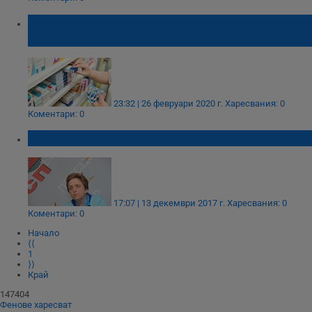
2 милиона българи са без достъп до
лекарства
23:32 | 26 февруари 2020 г.
Харесвания: 0
Коментари: 0
БСП: Във въздуха летят едни милиарди
17:07 | 13 декември 2017 г.
Харесвания: 0
Коментари: 0
Начало
⟨⟨
1
⟩⟩
Край
147404
Фенове харесват