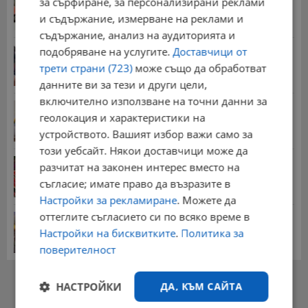
за сърфиране, за персонализирани реклами
08:14 | 5.8.2026 г.
и съдържание, измерване на реклами и
съдържание, анализ на аудиторията и
подобряване на услугите.
Доставчици от
Миа Халифа спечели 650 000 долара от титлата
на...
трети страни (723)
може също да обработват
20:08 | 22.7.2026 г.
данните ви за тези и други цели,
включително използване на точни данни за
НОИ обяви всички нужни документи за
геолокация и характеристики на
пенсиониране
устройството. Вашият избор важи само за
12:26 | 20.7.2026 г.
този уебсайт. Някои доставчици може да
Цените на дините в Гърция удариха историческо
разчитат на законен интерес вместо на
дъно
съгласие; имате право да възразите в
15:58 | 22.7.2026 г.
Настройки за рекламиране
. Можете да
оттеглите съгласието си по всяко време в
Българка поръча първия домашен робот за
домакинска...
Настройки на бисквитките
.
Политика за
20:03 | 5.8.2026 г.
поверителност
РЕКЛАМА
НАСТРОЙКИ
ДА, КЪМ САЙТА