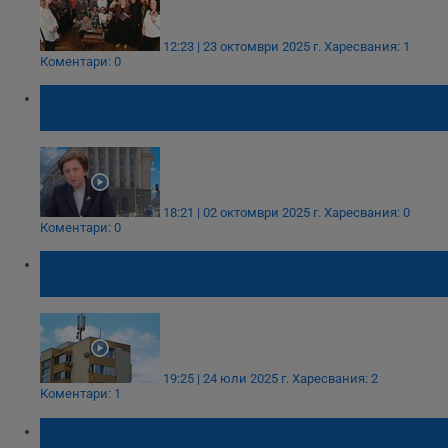
12:23 | 23 октомври 2025 г.
Харесвания: 1
Коментари: 0
Дора Янкова: Има 2,5 милиарда лева за
саниране до 2029 година
18:21 | 02 октомври 2025 г.
Харесвания: 0
Коментари: 0
60% от сградите у нас трябва да бъдат
санирани до 2050 година
19:25 | 24 юли 2025 г.
Харесвания: 2
Коментари: 1
Дора Янкова: До месец започва саниране