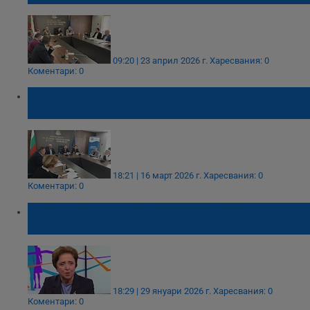
09:20 | 23 април 2026 г.
Харесвания: 0
Коментари: 0
Масовото саниране ще струва 20
милиарда евро
18:21 | 16 март 2026 г.
Харесвания: 0
Коментари: 0
Дора Янкова: Връщаме парите за
саниране на хората
18:29 | 29 януари 2026 г.
Харесвания: 0
Коментари: 0