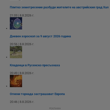
функционалност на уебсайта, като потребителско
влизане и управление на акаунта. Уебсайтът не може да
Плитко земетресение разбуди жителите на австрийския град Хал
се използва правилно без строго необходими
бисквитки.
21:03 | 8.8.2026 г.
Валиден
Име
Доставчик
/
Домейн
О
до
__RequestVerificationToken
Сесия
Т
Microsoft
п
Corporation
Дневен хороскоп за 9 август 2026 година
ф
www.dunavmost.com
з
20:56 | 8.8.2026 г.
п
и
п
A
т
е
Кладенци в Русенско пресъхнаха
д
н
п
20:49 | 8.8.2026 г.
с
у
и
ф
н
м
Огнени торнада застрашават Европа
Т
и
20:46 | 8.8.2026 г.
п
у
РЕКЛАМА
з