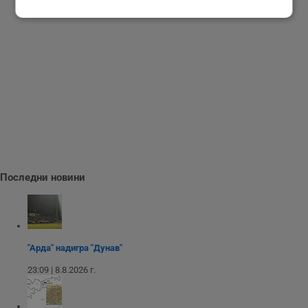
Строго
Ефективност
необходимо
Таргетиране
Функционалност
Некласифицирани
Последни новини
Строго необходимо
Ефективност
"Арда" надигра "Дунав"
Таргетиране
Функционалност
23:09 | 8.8.2026 г.
Некласифицирани
Строго необходимите бисквитки позволяват основната