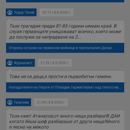
седмица
използва за A/B
.hit.gemius.pl
тестване на
уебсайта чрез
Тодор Танев
22:17 | 8.8.2026 г.
събиране на
данни за
поведението и
Тази трагедия преди 81-85 години нямам край. В
взаимодействието
на посетителите.
слуая германците унищожават всичко, което може
Той помага за
да послужи за напредване на 2...
подобряване на
потребителския
опит, като
Откриха останки на германски войници в пресъхналия Дунав
разбира как
потребителите се
ангажират с
различни
Журналист
21:39 | 8.8.2026 г.
елементи на
уебсайта по
време на етапите
Това не са деца,а прости и пьрвобитни гамени.
на тестване.
Gdyn
1 година
Тази бисквитка се
Gemius
Нападателите на Георги от Пловдив тържествуват над тялото му...
използва за
.hit.gemius.pl
събиране на
анонимни
Георгиев
21:04 | 8.8.2026 г.
статистически
данни, свързани с
посещенията в
Този кмет Атанасов,от много неща разбира!В ДАИ
уебсайта на
потребителя, като
когато беше шеф разбираше от други неща!Много
броя на
е лесно на мекото
посещенията,