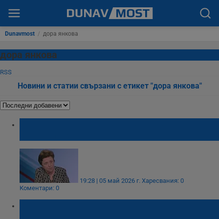
Dunavmost
/
дора янкова
дора янкова
RSS
Новини и статии свързани с етикет "дора янкова"
Дора Янкова: Геолози разрешиха строежа
край Смолянските езера
19:28 | 05 май 2026 г.
Харесвания: 0
Коментари: 0
МРРБ: Държавата ще плаща за нови
асансьори при санирането на блокове