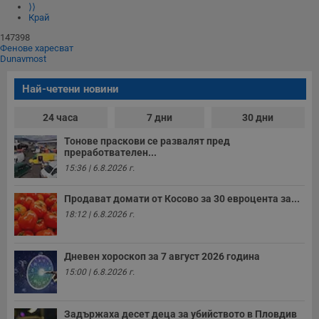
⟩⟩
Край
147398
Фенове харесват
Dunavmost
Най-четени новини
24 часа
7 дни
30 дни
Тонове праскови се развалят пред
преработвателен...
15:36 | 6.8.2026 г.
Продават домати от Косово за 30 евроцента за...
18:12 | 6.8.2026 г.
Дневен хороскоп за 7 август 2026 година
15:00 | 6.8.2026 г.
Задържаха десет деца за убийството в Пловдив