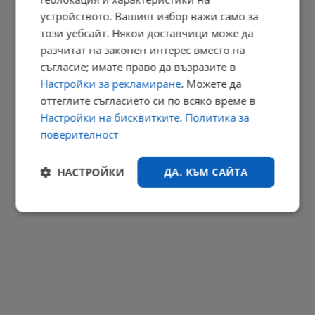
Задържаха мъж с марихуана при връчване на призовка
устройството. Вашият избор важи само за
10:30 | 7.8.2026 г.
този уебсайт. Някои доставчици може да
разчитат на законен интерес вместо на
РЕКЛАМА
съгласие; имате право да възразите в
Настройки за рекламиране
. Можете да
оттеглите съгласието си по всяко време в
Настройки на бисквитките
.
Политика за
поверителност
НАСТРОЙКИ
ДА, КЪМ САЙТА
Строго
Ефективност
необходимо
Таргетиране
Функционалност