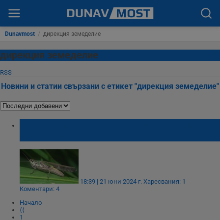
Dunavmost
/
дирекция земеделие
дирекция земеделие
RSS
Новини и статии свързани с етикет "дирекция земеделие"
Нашествие на марокански скакалци в
Петрич и Сандански
18:39 | 21 юни 2024 г.
Харесвания: 1
Коментари: 4
Начало
⟨⟨
1