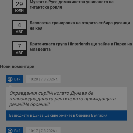
Музеят в Русе домакинства ушиването на
29
з
гигантска рокля
с
ЮЛИ
п
о
р
Безплатна тренировка на открито събира русенци
4
п
на кея
н
АВГ
п
к
ч
Британската група Hinterlands ще забие в Парка на
7
п
с
младежта
АВГ
б
__cf_bm
29
Т
Cloudflare Inc.
минути
с
.twitter.com
Нови коментари
59
р
секунди
м
б
Вай
10:28 | 7.8.2026 г.
о
у
п
Оправдания сър!!!А когато Дунава бе
о
пълноводна,даваха рентите,като прииждащата
и
т
река!!!Не броени!!!
receive-cookie-deprecation
.hit.gemius.pl
1 година
Т
Безводието в Дунав ще свие рентите в Северна България
с
с
н
н
Вай
10:17 | 7.8.2026 г.
п