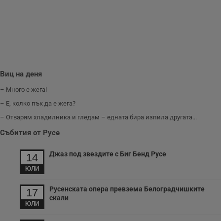
п
и
п
A
т
е
д
н
п
с
Виц на деня
у
и
ф
– Много е жега!
н
м
– Е, колко пък да е жега?
Т
и
– Отварям хладилника и гледам – едната бира изпила другата...
п
у
Събития от Русе
з
б
Джаз под звездите с Биг Бенд Русе
14
VISITOR_PRIVACY_METADATA
5 месеца
Т
YouTube
4
с
.youtube.com
ЮЛИ
седмици
с
с
п
Русенската опера превзема Белоградчишките
17
и
скали
п
ЮЛИ
т
в
с