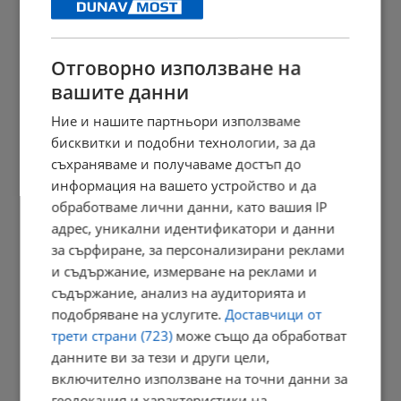
10:48 | 7.8.2026 г.
Отговорно използване на
вашите данни
Намериха ранен мароканец и мъртво куче в Бяла
Ние и нашите партньори използваме
10:43 | 7.8.2026 г.
бисквитки и подобни технологии, за да
съхраняваме и получаваме достъп до
информация на вашето устройство и да
Обраха кафеавтомат на улица "Муткурова" без следи от взлом
обработваме лични данни, като вашия IP
адрес, уникални идентификатори и данни
10:41 | 7.8.2026 г.
за сърфиране, за персонализирани реклами
и съдържание, измерване на реклами и
съдържание, анализ на аудиторията и
Дете с колело блъсна пенсионерка на тротоар в квартал...
подобряване на услугите.
Доставчици от
трети страни (723)
може също да обработват
10:32 | 7.8.2026 г.
данните ви за тези и други цели,
включително използване на точни данни за
геолокация и характеристики на