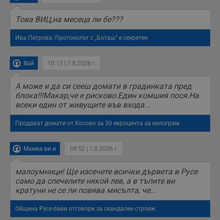
б
п
Toва ВИЦ,на месеца ли бе???
с
о
с
Ива Петрова: Протоколът с „Боташ“ е секретен
а
р
у
з
Вай
10:15 | 7.8.2026 г.
з
п
А може и да си сееш домати в градинката пред
ASP.NET_SessionId
Сесия
Т
Microsoft
блока!!!Макар,че е рисково.Един комшия пося.На
с
Corporation
D
www.dunavmost.com
всеки един от живущите във входа...
п
и
т
Продават домати от Косово за 30 евроцента за килограм
к
п
и
Мамка ви и
08:52 | 7.8.2026 г.
у
р
к
малоумници! Ще изсечете всички дървета в Русе
п
д
само да спечелите някой лев, а в тъпите ви
д
кратуни не се ли повява мисълта, че...
п
у
Община Русе бави отговори за скандален строеж