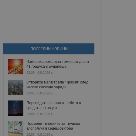
ПОСЛЕДНИ НОВИНИ
Измериха рекордна температура от
41 градуса в Будапеща
23:09 | 6.8.2026 г.
Отвориха магистрала "Тракия" след
часове блокада заради...
23:05 | 6.8.2026 г.
Персеидите озаряват небето в
средата на август
23:03 | 6.8.2026 г.
Променят вноските за трудова
злополука в седем сектора
22:58 | 6.8.2026 г.