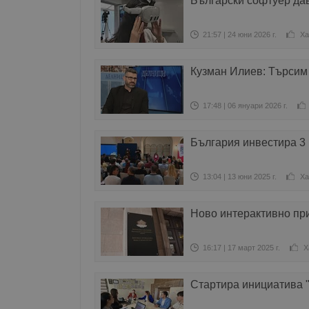
Български софтуер да
21:57 | 24 юни 2026 г.
Ха
Кузман Илиев: Търсим 
17:48 | 06 януари 2026 г.
България инвестира 3 
13:04 | 13 юни 2025 г.
Ха
Ново интерактивно при
16:17 | 17 март 2025 г.
Х
Стартира инициатива 