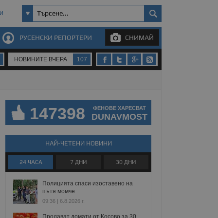
И
РУСЕНСКИ РЕПОРТЕРИ
СНИМАЙ
НОВИНИТЕ ВЧЕРА
107
147398
ФЕНОВЕ ХАРЕСВАТ
DUNAVMOST
НАЙ-ЧЕТЕНИ НОВИНИ
24 ЧАСА
7 ДНИ
30 ДНИ
Полицията спаси изоставено на
пътя момче
09:36 | 6.8.2026 г.
Продават домати от Косово за 30