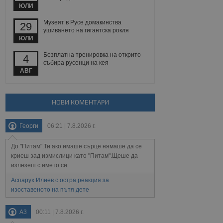
 уебсайт.
ЮЛИ
Музеят в Русе домакинства
29
ушиването на гигантска рокля
ЮЛИ
Описание
Безплатна тренировка на открито
4
събира русенци на кея
ребителски
елското поведение и
раници на сайта. Тя
яване на сайта. Тя
АВГ
не на прегледи на
формация, която е
взаимодействат с
нкционалност в целия
прекарано на
редпочитанията на
 сайтове; тя може
НОВИ КОМЕНТАРИ
остта на социалните
тора на сайта.
използва новата или
елски взаимодействия
Георги
06:21 | 7.8.2026 г.
нето и потребителския
До "Питам".Ти ако имаше сърце нямаше да се
рез събиране на данни
 помага за
криеш зад измислици като "Питам".Щеше да
отребителите се
излезеш с името си.
тапите на тестване.
Аспарух Илиев с остра реакция за
тистически данни,
изоставеното на пътя дете
 броя на посещенията,
 са били заредени.
елския опит.
A3
00:11 | 7.8.2026 г.
я за потребителското