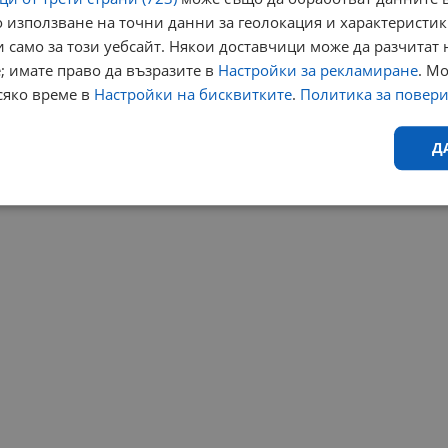
 използване на точни данни за геолокация и характеристик
 само за този уебсайт. Някои доставчици може да разчитат 
; имате право да възразите в
Настройки за рекламиране
. М
сяко време в
Настройки на бисквитките
.
Политика за повер
Д
Ефективност
Таргетиране
Функционалност
Н
еобходимо
Ефективност
Таргетиране
Функционалност
Неклас
исквитки позволяват основната функционалност на уебсайта, като потребителско
не може да се използва правилно без строго необходими бисквитки.