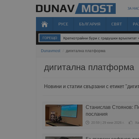
ЗА НАС
РУСЕ
БЪЛГАРИЯ
СВЯТ
РА
ГОРЕЩО
Краткотрайни бури с градушки връхлитат 
Dunavmost
/
дигитална платформа
дигитална платформа
Новини и статии свързани с етикет "диг
Станислав Стоянов: П
послания
20:59 | 29 юни 2026 г.
Ха