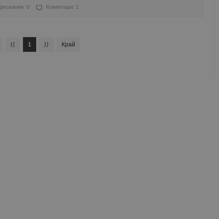
ресвания: 0
Коментари: 1
⟨⟨
1
⟩⟩
Край