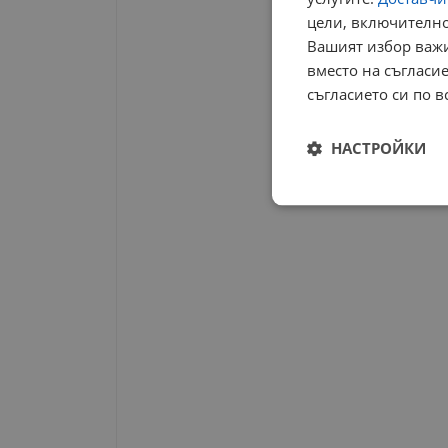
цели, включително
Вашият избор важи
вместо на съгласие
съгласието си по в
НАСТРОЙКИ
Строго
необходимо
Строго н
Строго необходимите б
на акаунта. Уебсайтът 