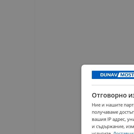
Отговорно и
Ние и нашите парт
получаваме достъп
вашия IP адрес, у
и съдържание, изм
услугите.
Доставчиц