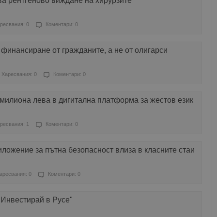
ва рентгеново виждане на хирурзите
ресвания: 0
Коментари: 0
финансиране от гражданите, а не от олигарси
Харесвания: 0
Коментари: 0
милиона лева в дигитална платформа за жестов език
ресвания: 1
Коментари: 0
ложение за пътна безопасност влиза в класните стаи
аресвания: 0
Коментари: 0
"Инвестирай в Русе"