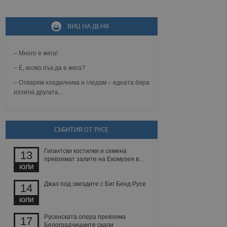
не, зададена от уеб
ВИЦ НА ДЕНЯ
 ASP.NET MVC
спре неразрешеното
т, известно като
тове. Той не съдържа
– Много е жега!
щожава при затваряне
– Е, колко пък да е жега?
ение на съгласието на
– Отварям хладилника и гледам – едната бира
ст за тяхното
изпила другата...
а данни за съгласието
ични политики и
антира, че техните
 сесии.
СЪБИТИЯ ОТ РУСЕ
аничаване между хората
а, за да се правят
хния уебсайт.
Гигантски костилки и семена
13
превземат залите на Екомузея в...
сигнализира на
ЮЛИ
 на бисквитките,
а съответствие и
Джаз под звездите с Биг Бенд Русе
14
ндарти и
ЮЛИ
ck и предоставя
требител използва
Русенската опера превзема
17
йният потребител може
Белоградчишките скали