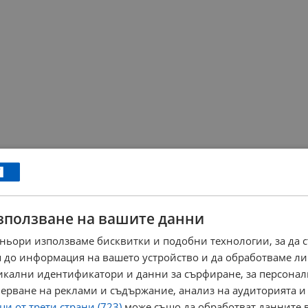
зползване на вашите данни
ньори използваме бисквитки и подобни технологии, за да 
 до информация на вашето устройство и да обработваме ли
никални идентификатори и данни за сърфиране, за персона
ерване на реклами и съдържание, анализ на аудиторията и
и от трети страни (723)
може също да обработват данните в