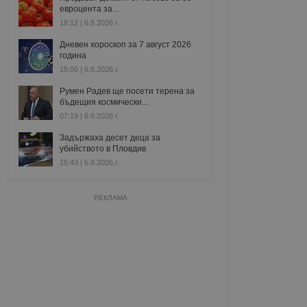
евроцента за...
18:12 | 6.8.2026 г.
Дневен хороскоп за 7 август 2026
година
15:00 | 6.8.2026 г.
Румен Радев ще посети терена за
бъдещия космически...
07:19 | 6.8.2026 г.
Задържаха десет деца за
убийството в Пловдив
15:43 | 6.8.2026 г.
РЕКЛАМА