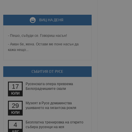
не, зададена от уеб
 ASP.NET MVC
спре неразрешеното
т, известно като
ВИЦ НА ДЕНЯ
тове. Той не съдържа
щожава при затваряне
- Пешо, събуди се. Говориш насън!
ение на съгласието на
ст за тяхното
- Аман бе, жена. Остави ме поне насън да
а данни за съгласието
кажа нещо...
ични политики и
антира, че техните
 сесии.
аничаване между хората
СЪБИТИЯ ОТ РУСЕ
а, за да се правят
хния уебсайт.
Русенската опера превзема
17
Белоградчишките скали
сигнализира на
ЮЛИ
 на бисквитките,
а съответствие и
ндарти и
Музеят в Русе домакинства
29
ушиването на гигантска рокля
ЮЛИ
ck и предоставя
требител използва
Безплатна тренировка на открито
йният потребител може
4
 уебсайт.
събира русенци на кея
АВГ