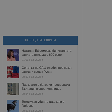
ПОСЛЕДНИ НОВИНИ
Наталия Ефремова: Минималната
заплата няма да е 620 евро
21:03 | 7.8.2026 г.
Сенатът на САЩ одобри нов пакет
санкции срещу Русия
20:57 | 7.8.2026 г.
Парковете с батерии превърнаха
България в енергиен лидер
20:54 | 7.8.2026 г.
Токов удар уби ято щъркели в
Габрово
20:51 | 7.8.2026 г.