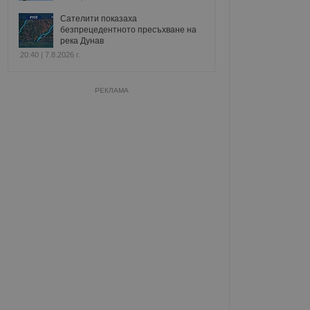
Сателити показаха
безпрецедентното пресъхване на
река Дунав
20:40 | 7.8.2026 г.
РЕКЛАМА