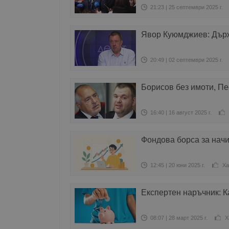
21:23 | 25 септември 2025 г.
Явор Куюмджиев: Държ
20:49 | 02 септември 2025 г.
Борисов без имоти, Пе
16:40 | 16 август 2025 г.
Фондова борса за начи
12:45 | 20 юни 2025 г.
Ха
Експертен наръчник: К
08:07 | 28 март 2025 г.
Х