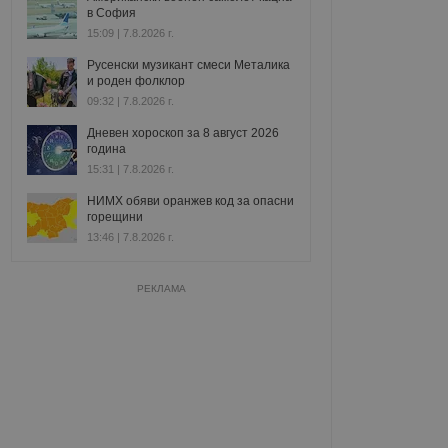
в София
15:09 | 7.8.2026 г.
Русенски музикант смеси Металика
и роден фолклор
09:32 | 7.8.2026 г.
Дневен хороскоп за 8 август 2026
година
15:31 | 7.8.2026 г.
НИМХ обяви оранжев код за опасни
горещини
13:46 | 7.8.2026 г.
РЕКЛАМА