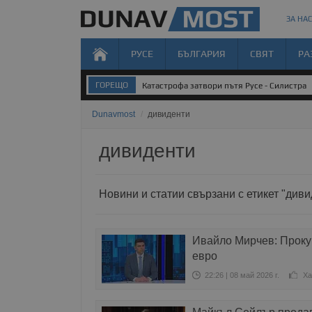
ЗА НАС
РУСЕ
БЪЛГАРИЯ
СВЯТ
РА
ГОРЕЩО
Катастрофа затвори пътя Русе - Силистра
Dunavmost
/
дивиденти
дивиденти
Новини и статии свързани с етикет "диви
Ивайло Мирчев: Проку
евро
22:26 | 08 май 2026 г.
Ха