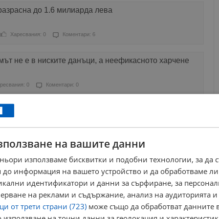
разрасна до 1.6 милиарда лева
Харесвания: 0
Коментари: 6
ът не е в ниските данъци, а неефикасното харчене
ресвания: 0
Коментари: 0
с общинско дарение в подкрепа на пострадалите в
Харесвания: 0
Коментари: 1
зползване на вашите данни
ньори използваме бисквитки и подобни технологии, за да 
М мътят водата, за да печелят политически и
 до информация на вашето устройство и да обработваме ли
и
никални идентификатори и данни за сърфиране, за персона
Харесвания: 0
Коментари: 0
ерване на реклами и съдържание, анализ на аудиторията и
и от трети страни (723)
може също да обработват данните в
ещу данъчните мерки на Асен Василев
 използване на точни данни за геолокация и характеристик