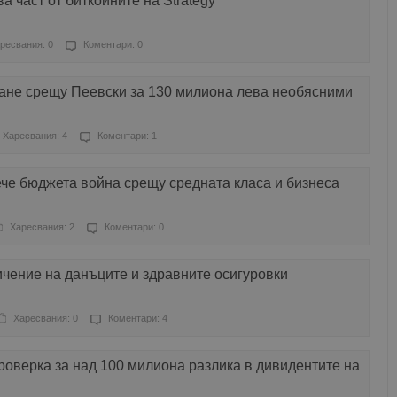
 част от биткойните на Strategy
ресвания: 0
Коментари: 0
ане срещу Пеевски за 130 милиона лева необясними
Харесвания: 4
Коментари: 1
че бюджета война срещу средната класа и бизнеса
Харесвания: 2
Коментари: 0
чение на данъците и здравните осигуровки
Харесвания: 0
Коментари: 4
проверка за над 100 милиона разлика в дивидентите на