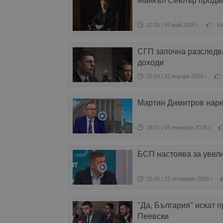
Майкъл Сейлър продава
22:05 | 06 май 2026 г.
Ха
СГП започна разследв
доходи
22:24 | 22 януари 2026 г.
Мартин Димитров наре
19:21 | 05 ноември 2025 г.
БСП настоява за увели
15:36 | 27 октомври 2025 г.
"Да, България" искат 
Пеевски