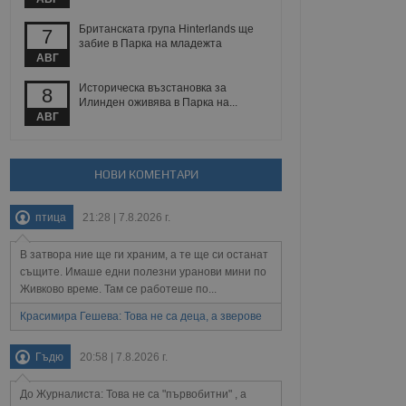
Британската група Hinterlands ще
7
забие в Парка на младежта
Описание
АВГ
Историческа възстановка за
8
ребителски
елското поведение и
Илинден оживява в Парка на...
раници на сайта. Тя
яване на сайта. Тя
не на прегледи на
АВГ
формация, която е
взаимодействат с
нкционалност в целия
прекарано на
редпочитанията на
 сайтове; тя може
остта на социалните
тора на сайта.
използва новата или
НОВИ КОМЕНТАРИ
елски взаимодействия
нето и потребителския
птица
21:28 | 7.8.2026 г.
рез събиране на данни
В затвора ние ще ги храним, а те ще си останат
 помага за
същите. Имаше едни полезни уранови мини по
отребителите се
тапите на тестване.
Живково време. Там се работеше по...
тистически данни,
Красимира Гешева: Това не са деца, а зверове
 броя на посещенията,
 са били заредени.
елския опит.
Гъдю
20:58 | 7.8.2026 г.
я за потребителското
, за да се
До Журналиста: Това не са "първобитни" , а
екламните съобщения