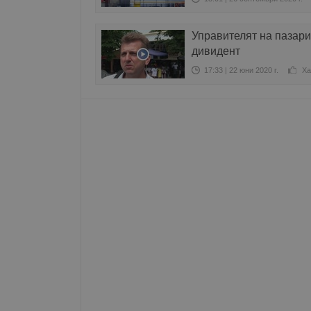
__RequestVerificationT
Управителят на пазари
дивидент
17:33 | 22 юни 2020 г.
Ха
VISITOR_PRIVACY_MET
__cf_bm
receive-cookie-depreca
ASP.NET_SessionId