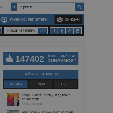
И
РУСЕНСКИ РЕПОРТЕРИ
СНИМАЙ
НОВИНИТЕ ВЧЕРА
107
147402
ФЕНОВЕ ХАРЕСВАТ
DUNAVMOST
НАЙ-ЧЕТЕНИ НОВИНИ
24 ЧАСА
7 ДНИ
30 ДНИ
Георги Рачев: Горещини до второ
пришествие
10:15 | 7.8.2026 г.
Американски военен самолет кацна