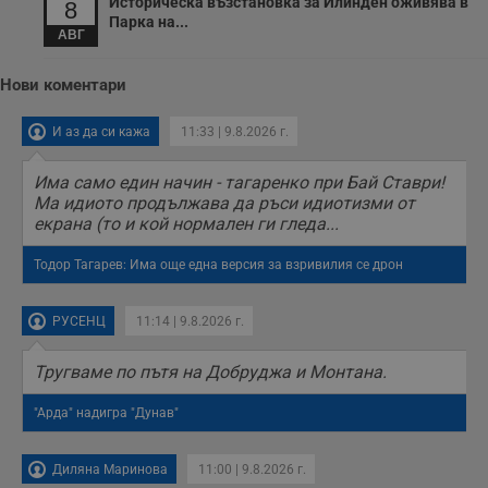
Историческа възстановка за Илинден оживява в
8
Парка на...
АВГ
Нови коментари
И аз да си кажа
11:33 | 9.8.2026 г.
Има само един начин - тагаренко при Бай Ставри!
Ма идиото продължава да ръси идиотизми от
екрана (то и кой нормален ги гледа...
Тодор Тагарев: Има още една версия за взривилия се дрон
РУСЕНЦ
11:14 | 9.8.2026 г.
Тругваме по пътя на Добруджа и Монтана.
"Арда" надигра "Дунав"
Диляна Маринова
11:00 | 9.8.2026 г.