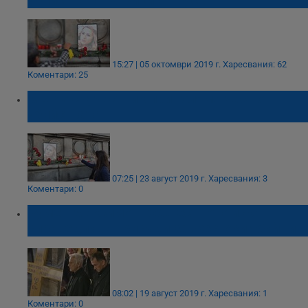
убийството на Вики от Русе
15:27 | 05 октомври 2019 г.
Харесвания: 62
Коментари: 25
МВР е съучастник при голяма част от
убийствата
07:25 | 23 август 2019 г.
Харесвания: 3
Коментари: 0
Румен Максимов: Обществото иска
справедливи присъди за жестоки убийци
08:02 | 19 август 2019 г.
Харесвания: 1
Коментари: 0