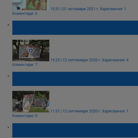
13:31 | 01 октомври 2021 г.
Харесвания: 1
Коментари: 0
Венцислав Ангелов: Ако искат роднините
на Виктория да ме съдят за клевета
19:23 | 12 септември 2020 г.
Харесвания: 4
Коментари: 7
Транспарантите на Венци Чикагото пак са
в центъра на Русе
11:51 | 12 септември 2020 г.
Харесвания: 1
Коментари: 0
КООРС премахна скандалното пано за
убитата Виктория Маринова