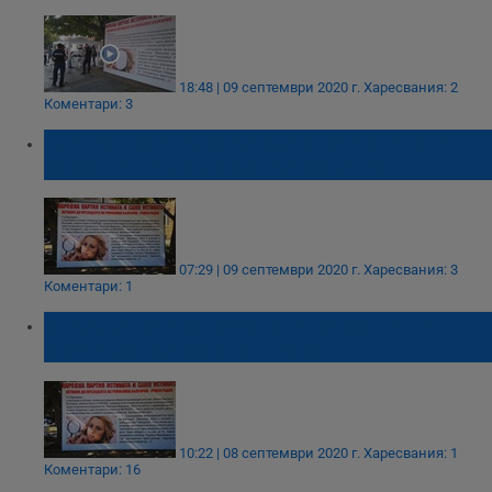
18:48 | 09 септември 2020 г.
Харесвания: 2
Коментари: 3
Как Община Русе допусна погазването на
паметта на Виктория Маринова?
07:29 | 09 септември 2020 г.
Харесвания: 3
Коментари: 1
Бъдеща партия посяга на паметта на
Виктория Маринова в Русе
10:22 | 08 септември 2020 г.
Харесвания: 1
Коментари: 16