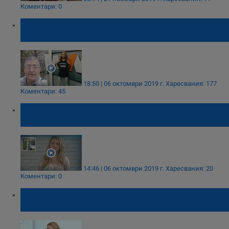
Коментари: 0
Чикагото говори за убийството на
Виктория Маринова
18:50 | 06 октомври 2019 г.
Харесвания: 177
Коментари: 45
Близки се поклониха пред паметника на
Вики
14:46 | 06 октомври 2019 г.
Харесвания: 20
Коментари: 0
Една година по-късно - все повече
забранени теми