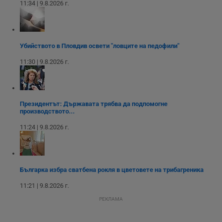
_sharedID_cst
.dunavmost.com
11
Тази бисквитка се
11:34 | 9.8.2026 г.
месеца 4
използва за
седмици
проследяване на
потребителски
взаимодействия и
ангажираност на
уебсайта за
Убийството в Пловдив освети "ловците на педофили"
подобряване на
обслужването и
11:30 | 9.8.2026 г.
потребителския
опит.
Gtest
1
Тази бисквитка се
Gemius
седмица
използва за A/B
.hit.gemius.pl
тестване на
Президентът: Държавата трябва да подпомогне
уебсайта чрез
производството...
събиране на
данни за
11:24 | 9.8.2026 г.
поведението и
взаимодействието
на посетителите.
Той помага за
подобряване на
потребителския
Българка избра сватбена рокля в цветовете на трибагреника
опит, като
разбира как
потребителите се
11:21 | 9.8.2026 г.
ангажират с
различни
РЕКЛАМА
елементи на
уебсайта по
време на етапите