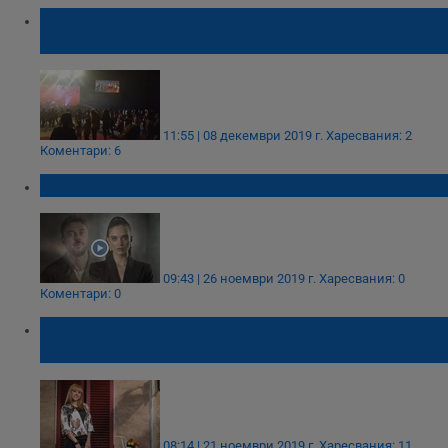
Хоро на доброто се изви в зала "Арена
Русе"
11:55 | 08 декември 2019 г.
Харесвания: 2
Коментари: 6
Когато любовта се превърне в “ПЕПЕЛ”!
09:43 | 26 ноември 2019 г.
Харесвания: 0
Коментари: 0
Благотворителен концерт в памет на
Виктория Маринова
08:14 | 21 ноември 2019 г.
Харесвания: 11