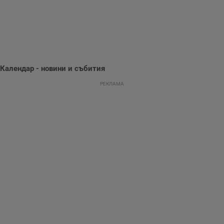
се използва, за да
се оптимизира
представянето на
уебсайта и да
направят
рекламните
съобщения по-
важни за
потребителя.
Календар - новини и събития
РЕКЛАМА