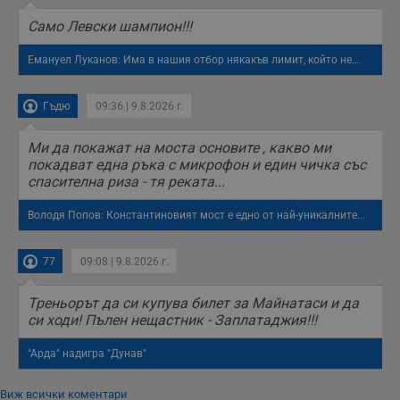
Само Левски шампион!!!
Емануел Луканов: Има в нашия отбор някакъв лимит, който не...
Гъдю
09:36 | 9.8.2026 г.
Ми да покажат на моста основите , какво ми
покадват една ръка с микрофон и един чичка със
спасителна риза - тя реката...
Володя Попов: Константиновият мост е едно от най-уникалните...
77
09:08 | 9.8.2026 г.
Треньорът да си купува билет за Майнатаси и да
си ходи! Пълен нещастник - Заплатаджия!!!
"Арда" надигра "Дунав"
Виж всички коментари