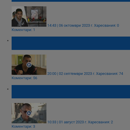
14:43 | 06 октомври 2023 г.
Харесвания: 0
Коментари: 1
Северин Красимиров: Изнасилих Виктория
Маринова, оставих я да хърка на земята!
20:00 | 02 септември 2023 г.
Харесвания: 74
Коментари: 56
Свилен Максимов: Обезобразяването е
средна телесна повреда
10:33 | 01 август 2023 г.
Харесвания: 2
Коментари: 3