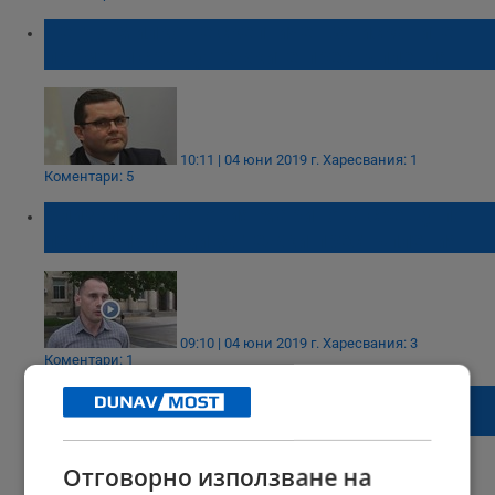
Пенчо Милков е скептичен за исканите
промени срещу тежките престъпления
10:11 | 04 юни 2019 г.
Харесвания: 1
Коментари: 5
Близки на Виктория Маринова срещу по-
леките присъди за тежки престъпления
09:10 | 04 юни 2019 г.
Харесвания: 3
Коментари: 1
Виктория Маринова бе наградена
посмъртно
Отговорно използване на