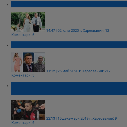
Почина бащата на Вики Маринова
14:47 | 02 юли 2020 г.
Харесвания: 12
Коментари: 6
Прости Българио!
11:12 | 25 май 2020 г.
Харесвания: 217
Коментари: 5
Северин Красимиров е станал помощник-
готвач в затвора
22:13 | 15 декември 2019 г.
Харесвания: 9
Коментари: 6