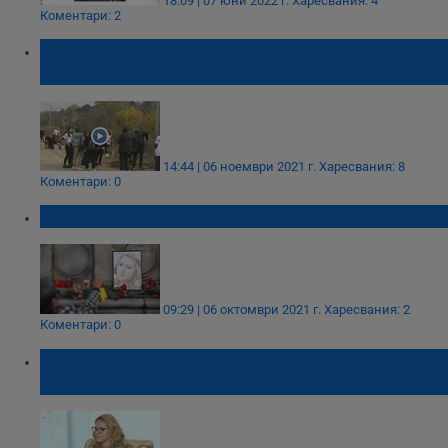
18:09 | 07 юни 2022 г.
Харесвания: 4
Коментари: 2
В Русе стартира кампания за засаждане
на дървета на кея
14:44 | 06 ноември 2021 г.
Харесвания: 8
Коментари: 0
Изминаха три години от трагедията с Вики!
09:29 | 06 октомври 2021 г.
Харесвания: 2
Коментари: 0
Фондацията в памет на Виктория
Маринова помогна на хиляди хора