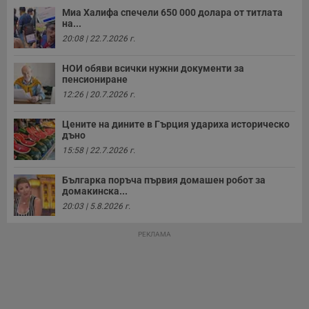
р
Миа Халифа спечели 650 000 долара от титлата
у
з
на...
з
20:08 | 22.7.2026 г.
п
ASP.NET_SessionId
Сесия
Т
Microsoft
НОИ обяви всички нужни документи за
с
Corporation
пенсиониране
D
www.dunavmost.com
п
12:26 | 20.7.2026 г.
и
т
к
Цените на дините в Гърция удариха историческо
п
дъно
и
у
15:58 | 22.7.2026 г.
р
к
п
Българка поръча първия домашен робот за
д
домакинска...
д
20:03 | 5.8.2026 г.
п
у
РЕКЛАМА
Доставчик
/
Валиден
Валиден
Име
Име
Доставчик
/
Домейн
Описание
Описание
Домейн
Доставчик
/
до
Валиден
до
Име
Описание
Домейн
до