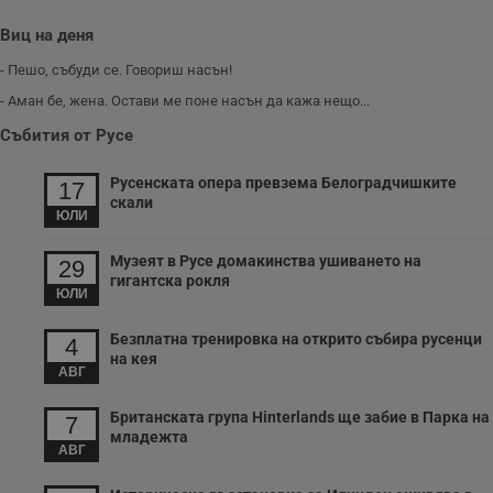
Виц на деня
- Пешо, събуди се. Говориш насън!
- Аман бе, жена. Остави ме поне насън да кажа нещо...
Събития от Русе
Русенската опера превзема Белоградчишките
17
скали
ЮЛИ
Музеят в Русе домакинства ушиването на
29
гигантска рокля
ЮЛИ
Безплатна тренировка на открито събира русенци
4
на кея
АВГ
Британската група Hinterlands ще забие в Парка на
7
младежта
АВГ