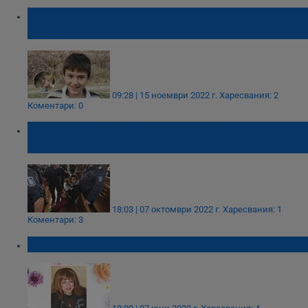
Астроложка: Търсете Сашко близо до
вода
09:28 | 15 ноември 2022 г.
Харесвания: 2
Коментари: 0
Убиецът на Виктория Маринова
мързелува в затвора
18:03 | 07 октомври 2022 г.
Харесвания: 1
Коментари: 3
Смърт от алчност и ревност