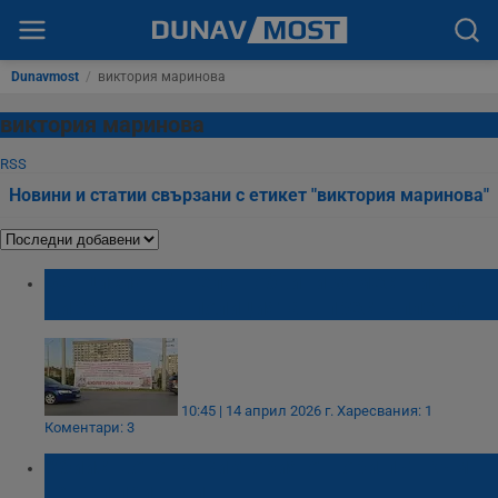
Dunavmost
/
виктория маринова
виктория маринова
RSS
Новини и статии свързани с етикет "виктория маринова"
Венцислав Ангелов обвини заместник-
директора на полицията в престъпления
10:45 | 14 април 2026 г.
Харесвания: 1
Коментари: 3
Убийството на Виктория отвори път към
тежки присъди