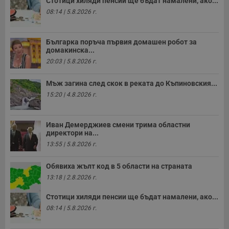
Стотици хиляди пенсии ще бъдат намалени, ако...
н
п
08:14 | 5.8.2026 г.
к
ч
п
с
Българка поръча първия домашен робот за
б
домакинска...
__cf_bm
29
Т
Cloudflare Inc.
20:03 | 5.8.2026 г.
минути
с
.twitter.com
59
р
секунди
м
Мъж загина след скок в реката до Къпиновския...
б
15:20 | 4.8.2026 г.
о
у
п
о
и
Иван Демерджиев смени трима областни
т
директори на...
13:55 | 5.8.2026 г.
receive-cookie-deprecation
.hit.gemius.pl
1 година
Т
с
с
Обявиха жълт код в 5 области на страната
н
н
13:18 | 2.8.2026 г.
п
б
п
Стотици хиляди пенсии ще бъдат намалени, ако...
с
08:14 | 5.8.2026 г.
о
с
а