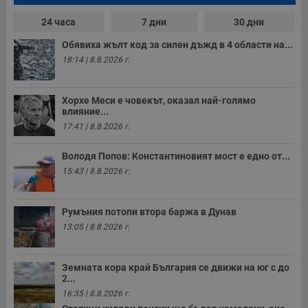
д
н
п
24 часа
7 дни
30 дни
с
у
Обявиха жълт код за силен дъжд в 4 области на...
и
ф
18:14 | 8.8.2026 г.
н
м
Т
и
Хорхе Меси е човекът, оказал най-голямо
п
влияние...
у
з
17:41 | 8.8.2026 г.
б
Володя Попов: Константиновият мост е едно от...
VISITOR_PRIVACY_METADATA
5 месеца
Т
YouTube
4
с
.youtube.com
15:43 | 8.8.2026 г.
седмици
с
с
п
и
Румъния потопи втора баржа в Дунав
п
т
13:05 | 8.8.2026 г.
в
с
з
с
Земната кора край България се движи на юг с до
п
2...
о
р
16:35 | 8.8.2026 г.
п