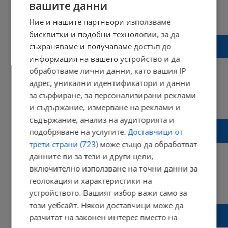
вашите данни
09:42 | 25 май 2019 г.
Харесвания: 1
Ние и нашите партньори използваме
Коментари: 2
бисквитки и подобни технологии, за да
Родителите на Виктория Маринова са
съхраняваме и получаваме достъп до
доволни от присъдата на Северин
информация на вашето устройство и да
обработваме лични данни, като вашия IP
адрес, уникални идентификатори и данни
за сърфиране, за персонализирани реклами
07:21 | 11 май 2019 г.
Харесвания: 0
и съдържание, измерване на реклами и
Коментари: 2
съдържание, анализ на аудиторията и
Присъдата на Северин Красимиров влезе
подобряване на услугите.
Доставчици от
в сила
трети страни (723)
може също да обработват
данните ви за тези и други цели,
включително използване на точни данни за
геолокация и характеристики на
14:51 | 10 май 2019 г.
Харесвания: 1
устройството. Вашият избор важи само за
Коментари: 9
този уебсайт. Някои доставчици може да
Дъщеричката на Виктория Маринова чака
разчитат на законен интерес вместо на
майка си да се прибере