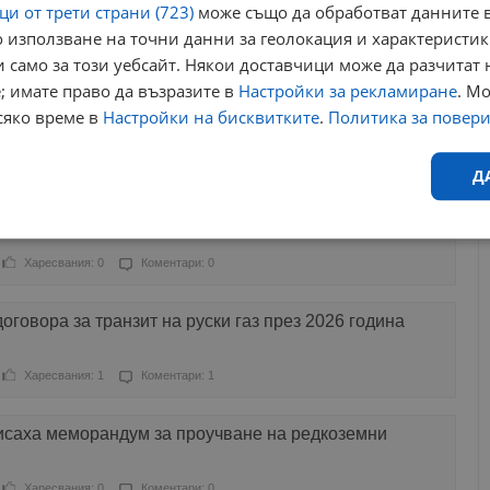
и от трети страни (723)
може също да обработват данните в
 използване на точни данни за геолокация и характеристик
Харесвания: 0
Коментари: 0
 само за този уебсайт. Някои доставчици може да разчитат 
; имате право да възразите в
Настройки за рекламиране
. М
 таван на кредитите от ББР
сяко време в
Настройки на бисквитките
.
Политика за повер
Харесвания: 0
Коментари: 0
Д
розоната ще отвори нови хоризонти пред българската
Ефективност
Таргетиране
Функционалност
Н
Харесвания: 0
Коментари: 0
оговора за транзит на руски газ през 2026 година
Харесвания: 1
Коментари: 1
еобходимо
Ефективност
Таргетиране
Функционалност
Неклас
саха меморандум за проучване на редкоземни
исквитки позволяват основната функционалност на уебсайта, като потребителско
не може да се използва правилно без строго необходими бисквитки.
Харесвания: 0
Коментари: 0