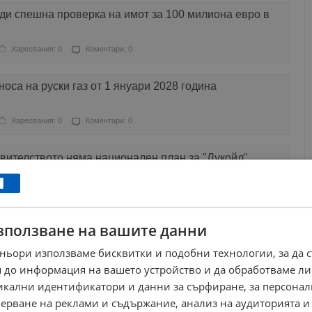
ди спешна проверка на имот за 100 милиона евро в
Харесвания: 0
Коментари: 0
оса на руски газ от 1 януари 2028 година
Харесвания: 0
Коментари: 0
вителството няма национален план за "Лукойл"
Харесвания: 0
Коментари: 0
зползване на вашите данни
койл" влезе в БЕХ, ще стане като с "Белене"
ньори използваме бисквитки и подобни технологии, за да 
Харесвания: 1
Коментари: 0
 до информация на вашето устройство и да обработваме ли
никални идентификатори и данни за сърфиране, за персона
 планира загуба от близо 400 милиона лева през
ерване на реклами и съдържание, анализ на аудиторията и