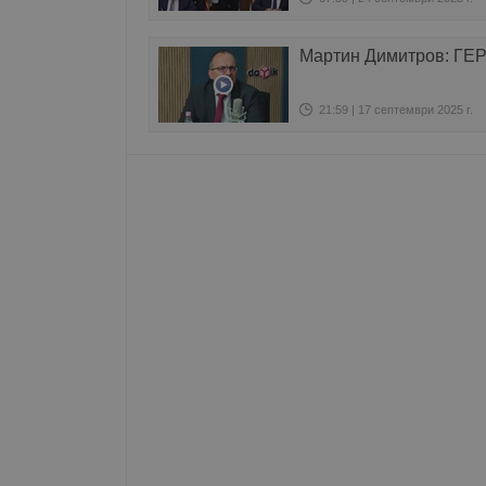
Име
Мартин Димитров: ГЕР
__RequestVerificationT
21:59 | 17 септември 2025 г.
VISITOR_PRIVACY_MET
__cf_bm
receive-cookie-depreca
ASP.NET_SessionId