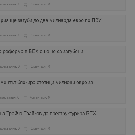
аресвания: 1
Коментари: 0
ария ще загуби до два милиарда евро по ПВУ
аресвания: 1
Коментари: 0
а реформа в БЕХ още не са загубени
аресвания: 0
Коментари: 0
ментът блокира стотици милиони евро за
аресвания: 0
Коментари: 0
на Трайчо Трайков да преструктурира БЕХ
аресвания: 0
Коментари: 0