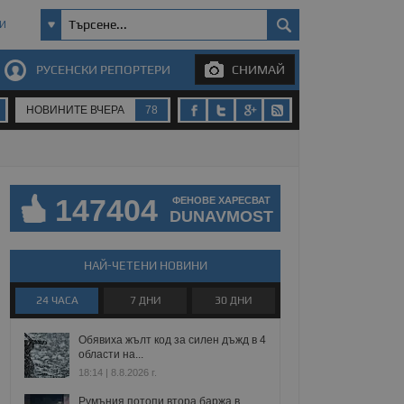
И
РУСЕНСКИ РЕПОРТЕРИ
СНИМАЙ
НОВИНИТЕ ВЧЕРА
78
147404
ФЕНОВЕ ХАРЕСВАТ
DUNAVMOST
НАЙ-ЧЕТЕНИ НОВИНИ
24 ЧАСА
7 ДНИ
30 ДНИ
Обявиха жълт код за силен дъжд в 4
области на...
18:14 | 8.8.2026 г.
Румъния потопи втора баржа в