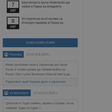
йният потребител може
Британската група Hinterlands ще
7
 уебсайт.
забие в Парка на младежта
АВГ
Историческа възстановка за
8
Илинден оживява в Парка на...
Описание
АВГ
ребителски
елското поведение и
раници на сайта. Тя
яване на сайта. Тя
не на прегледи на
формация, която е
взаимодействат с
НОВИ КОМЕНТАРИ
нкционалност в целия
прекарано на
редпочитанията на
 сайтове; тя може
Русенец
23:16 | 8.8.2026 г.
остта на социалните
тора на сайта.
използва новата или
елски взаимодействия
Няма проблеми нали е Украински ако беше
нето и потребителския
Руски е тогава щяхме да обявим война на
Русия. Оня тъпак Зеленски обиколи света да...
рез събиране на данни
 помага за
Падналият край Кардам дрон е украински
отребителите се
тапите на тестване.
за мангалите
23:10 | 8.8.2026 г.
тистически данни,
 броя на посещенията,
 са били заредени.
Циганското Ауди замина, кармата забавя, но не
елския опит.
забравя. Един по един :)