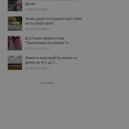
Дунав
13:05 | 8.8.2026 г.
Трима души пострадаха при тежка
катастрофа край...
10:04 | 8.8.2026 г.
Д-р Георги Дяков оглави
"Прогресивна България" в...
09:47 | 8.8.2026 г.
Земната кора край България се
движи на юг с до 2...
16:35 | 8.8.2026 г.
РЕКЛАМА