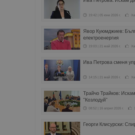
Ива Петрова: Искам д
19:42 | 05 юни 2026 г.
Ха
Явор Куюмджиев: Бълг
електроенергия
19:03 | 21 май 2026 г.
Ха
Ива Петрова сменя уп
14:15 | 21 май 2026 г.
Ха
Трайчо Трайков: Искам
"Козлодуй"
08:52 | 16 април 2026 г.
Георги Клисурски: Спи