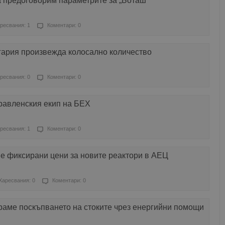
а предоговорим параметрите за „Боташ“
ресвания: 1
Коментари: 0
ария произвежда колосално количество
ресвания: 0
Коментари: 0
равленския екип на БЕХ
ресвания: 1
Коментари: 0
е фиксирани цени за новите реактори в АЕЦ
Харесвания: 0
Коментари: 0
раме поскъпването на стоките чрез енергийни помощи