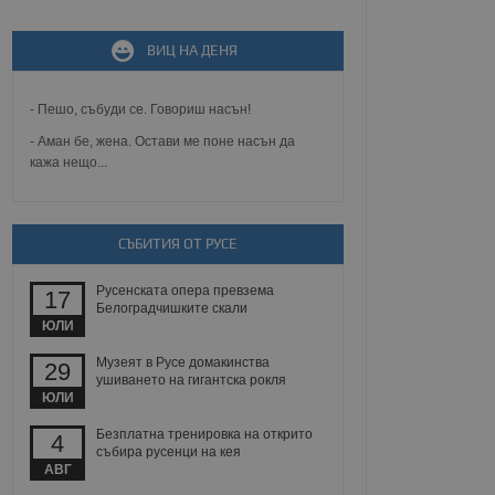
ВИЦ НА ДЕНЯ
не, зададена от уеб
 ASP.NET MVC
спре неразрешеното
- Пешо, събуди се. Говориш насън!
т, известно като
тове. Той не съдържа
- Аман бе, жена. Остави ме поне насън да
щожава при затваряне
кажа нещо...
ение на съгласието на
ст за тяхното
а данни за съгласието
ични политики и
СЪБИТИЯ ОТ РУСЕ
антира, че техните
 сесии.
Русенската опера превзема
17
аничаване между хората
Белоградчишките скали
а, за да се правят
ЮЛИ
хния уебсайт.
Музеят в Русе домакинства
29
сигнализира на
ушиването на гигантска рокля
 на бисквитките,
ЮЛИ
а съответствие и
ндарти и
Безплатна тренировка на открито
4
събира русенци на кея
АВГ
ck и предоставя
требител използва