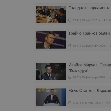
Скандал в парламента 
12:47 | 19 март 2026 г.
Х
Трайчо Трайков обяви
15:47 | 21 февруари 2026 г.
Ивайло Мирчев: Сезир
"Козлодуй"
16:01 | 15 февруари 2026 г.
Жечо Станков: Държава
11:50 | 14 януари 2026 г.