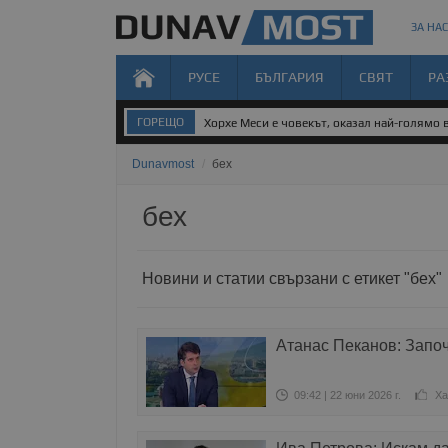
ЗА НАС
РУСЕ
БЪЛГАРИЯ
СВЯТ
РА
ГОРЕЩО
Хорхе Меси е човекът, оказал най-голямо в
Dunavmost
/
бех
бех
Новини и статии свързани с етикет "бех"
Атанас Пеканов: Запо
09:42 | 22 юни 2026 г.
Ха