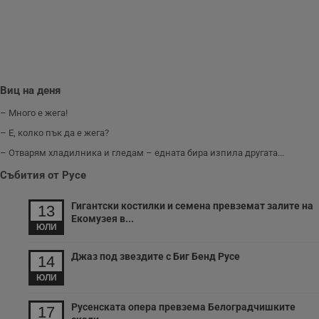
п
и
п
A
т
е
д
н
п
Виц на деня
с
у
– Много е жега!
и
ф
– Е, колко пък да е жега?
н
м
– Отварям хладилника и гледам – едната бира изпила другата...
Т
и
п
Събития от Русе
у
з
б
Гигантски костилки и семена превземат залите на
13
Екомузея в...
VISITOR_PRIVACY_METADATA
5 месеца
Т
YouTube
ЮЛИ
4
с
.youtube.com
седмици
с
с
Джаз под звездите с Биг Бенд Русе
14
п
и
ЮЛИ
п
т
в
Русенската опера превзема Белоградчишките
17
с