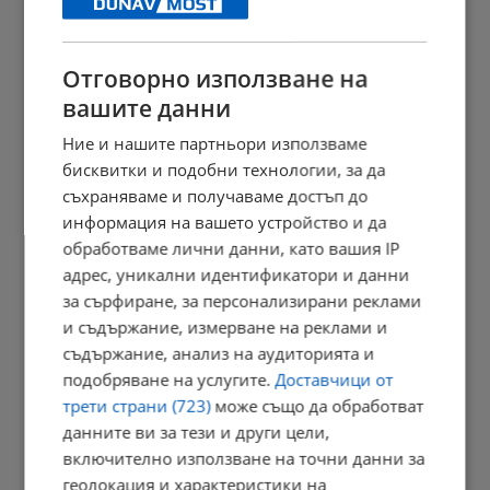
Отговорно използване на
Отслужиха архиерейска литургия за Преображение в...
вашите данни
17:47 | 6.8.2026 г.
Ние и нашите партньори използваме
бисквитки и подобни технологии, за да
съхраняваме и получаваме достъп до
информация на вашето устройство и да
Проф. Чорбанов: Политиката по време на пандемията не се...
обработваме лични данни, като вашия IP
17:37 | 6.8.2026 г.
адрес, уникални идентификатори и данни
за сърфиране, за персонализирани реклами
и съдържание, измерване на реклами и
Почина д-р Георги Поптодоров от "Пирогов"
съдържание, анализ на аудиторията и
подобряване на услугите.
Доставчици от
17:26 | 6.8.2026 г.
трети страни (723)
може също да обработват
данните ви за тези и други цели,
включително използване на точни данни за
Спират тока в Русе и четири села
геолокация и характеристики на