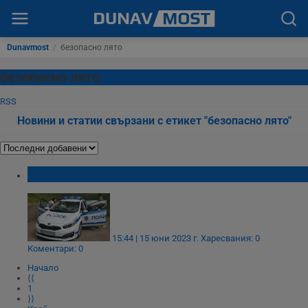
Dunavmost
/
безопасно лято
безопасно лято
RSS
Новини и статии свързани с етикет "безопасно лято"
МВР - Русе провежда акция "Ваканция"
15:44 | 15 юни 2023 г.
Харесвания: 0
Коментари: 0
Начало
⟨⟨
1
⟩⟩