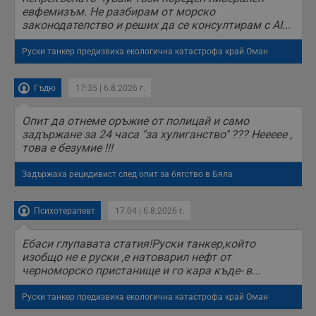
б
евфемизъм. Не разбирам от морско
п
законодателство и реших да се консултирам с AI...
с
о
с
Руски танкер предизвика екологична катастрофа край Оман
а
р
у
з
Гъдю
17:35 | 6.8.2026 г.
з
п
Опит да отнеме оръжие от полицай и само
ASP.NET_SessionId
Сесия
Т
Microsoft
задържане за 24 часа "за хулиганство" ??? Неееее ,
с
Corporation
D
www.dunavmost.com
това е безумие !!!
п
и
т
Задържаха рецидивист след опит за бягство в Бяла
к
п
и
Психотерапевт
17:04 | 6.8.2026 г.
у
р
к
Ебаси глупавата статия!Руски танкер,който
п
д
изобщо не е руски ,е натоварил нефт от
д
черноморско пристанище и го кара къде- в...
п
у
Руски танкер предизвика екологична катастрофа край Оман