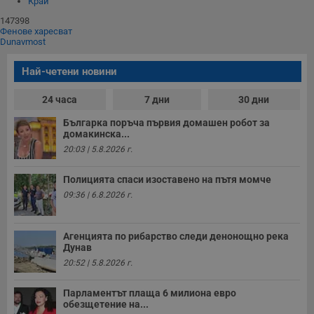
Край
147398
Фенове харесват
Dunavmost
Най-четени новини
24 часа
7 дни
30 дни
Българка поръча първия домашен робот за
домакинска...
20:03 | 5.8.2026 г.
Полицията спаси изоставено на пътя момче
09:36 | 6.8.2026 г.
Агенцията по рибарство следи денонощно река
Дунав
20:52 | 5.8.2026 г.
Парламентът плаща 6 милиона евро
обезщетение на...