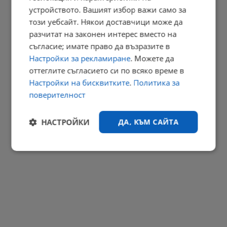
устройството. Вашият избор важи само за
17:17 | 6.8.2026 г.
този уебсайт. Някои доставчици може да
РЕКЛАМА
разчитат на законен интерес вместо на
съгласие; имате право да възразите в
Настройки за рекламиране
. Можете да
оттеглите съгласието си по всяко време в
Настройки на бисквитките
.
Политика за
поверителност
НАСТРОЙКИ
ДА, КЪМ САЙТА
Строго
Ефективност
необходимо
Таргетиране
Функционалност