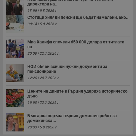
минути
с
.twitter.com
директори на...
59
р
секунди
м
13:55 | 5.8.2026 г.
б
Стотици хиляди пенсии ще бъдат намалени, ако...
о
у
08:14 | 5.8.2026 г.
п
о
и
т
Миа Халифа спечели 650 000 долара от титлата
на...
receive-cookie-deprecation
.hit.gemius.pl
1 година
Т
с
20:08 | 22.7.2026 г.
с
н
н
НОИ обяви всички нужни документи за
п
пенсиониране
б
12:26 | 20.7.2026 г.
п
с
о
Цените на дините в Гърция удариха историческо
с
а
дъно
р
15:58 | 22.7.2026 г.
у
з
з
Българка поръча първия домашен робот за
п
домакинска...
ASP.NET_SessionId
Сесия
Т
Microsoft
20:03 | 5.8.2026 г.
с
Corporation
D
www.dunavmost.com