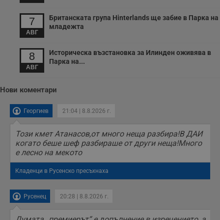
Британската група Hinterlands ще забие в Парка на
7
младежта
АВГ
Историческа възстановка за Илинден оживява в
8
Парка на...
АВГ
Нови коментари
Георгиев
21:04 | 8.8.2026 г.
Този кмет Атанасов,от много неща разбира!В ДАИ
когато беше шеф разбираше от други неща!Много
е лесно на мекото
Кладенци в Русенско пресъхнаха
Русенец
20:28 | 8.8.2026 г.
Думата „премиерът“ е допълнение в изречението, а