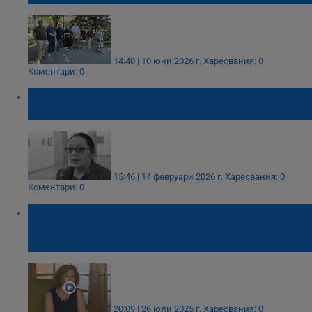
14:40 | 10 юни 2026 г.
Харесвания: 0
Коментари: 0
Почина изкуствоведът Пламена
Димитрова-Рачева
15:46 | 14 февруари 2026 г.
Харесвания: 0
Коментари: 0
Елена Поптодорова: Досиетата за Мартин
Лутър Кинг са за отвличане от скандала
Епстийн
20:09 | 26 юли 2025 г.
Харесвания: 0