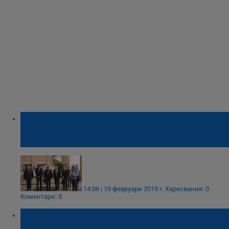
В Русе представиха изложбата, посветена
на 140-ата годишнина от приемането на
Търновската конституция
14:06 | 19 февруари 2019 г.
Харесвания: 0
Коментари: 5
Разбиха колата на журналист, разследвал
архивите на Държавна сигурност