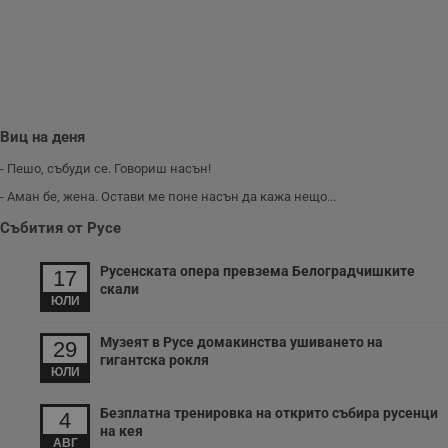
Виц на деня
- Пешо, събуди се. Говориш насън!
- Аман бе, жена. Остави ме поне насън да кажа нещо...
Събития от Русе
Русенската опера превзема Белоградчишките
17
скали
ЮЛИ
Музеят в Русе домакинства ушиването на
29
гигантска рокля
ЮЛИ
Безплатна тренировка на открито събира русенци
4
на кея
АВГ