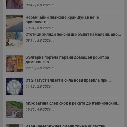
Т
и
09:47 | 8.8.2026 г.
п
у
з
Необичайни плажове край Дунав вече
б
привличат...
10:24 | 8.8.2026 г.
VISITOR_PRIVACY_METADATA
5 месеца
Т
YouTube
4
с
.youtube.com
Стотици хиляди пенсии ще бъдат намалени, ако...
седмици
с
08:14 | 5.8.2026 г.
с
п
и
п
т
Българка поръча първия домашен робот за
в
домакинска...
с
20:03 | 5.8.2026 г.
з
с
п
От 2 август влизат в сила нови правила при...
о
р
11:12 | 2.8.2026 г.
п
н
п
к
Мъж загина след скок в реката до Къпиновския...
ч
п
15:20 | 4.8.2026 г.
с
б
__cf_bm
29
Т
Cloudflare Inc.
Иван Демерджиев смени трима областни