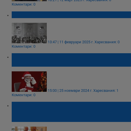
Коментари: 0
Разсекретяват архивите на Народния съд
13:47 | 11 февруари 2025 г.
Харесвания: 0
Коментари: 0
Започва 30-ото издание на конкурса за
писма до Дядо Коледа
15:00 | 25 ноември 2024 г.
Харесвания: 1
Коментари: 0
Нова книга разкрива живота на
забележителния епископ Павел
Дуванлията