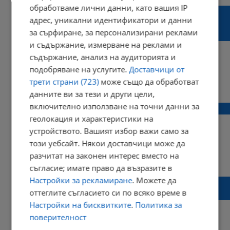
обработваме лични данни, като вашия IP
ЦРУ изхарчило 20 милиона долара да
адрес, уникални идентификатори и данни
обучи котка-шпионин, но едно такси я
за сърфиране, за персонализирани реклами
прегазило
и съдържание, измерване на реклами и
съдържание, анализ на аудиторията и
подобряване на услугите.
Доставчици от
трети страни (723)
може също да обработват
21:32 | 29 януари 2017 г.
Харесвания: 0
Коментари: 0
данните ви за тези и други цели,
включително използване на точни данни за
Русе отбеляза Празника на архивите
геолокация и характеристики на
устройството. Вашият избор важи само за
този уебсайт. Някои доставчици може да
разчитат на законен интерес вместо на
15:37 | 09 юни 2016 г.
Харесвания: 0
Коментари: 0
съгласие; имате право да възразите в
Настройки за рекламиране
. Можете да
Велики личности, които са останали
оттеглите съгласието си по всяко време в
девствени
Настройки на бисквитките
.
Политика за
поверителност