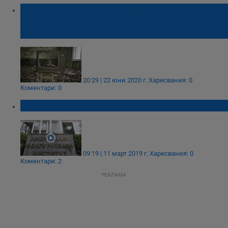
Разсекретиха нови документи за
„Чернобил“: „Малките“ аварии, които
останаха скрити
20:29 | 22 юни 2020 г.
Харесвания: 0
Коментари: 0
Как се източва НОИ?
09:19 | 11 март 2019 г.
Харесвания: 0
Коментари: 2
РЕКЛАМА