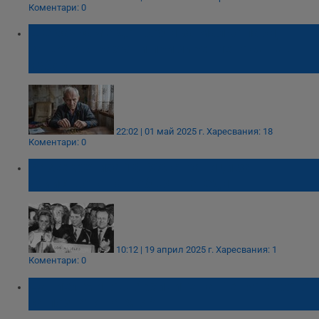
Коментари: 0
Ще бачкаме до гроб и за малко пари,
защото страхът и примирението са наш
избор
22:02 | 01 май 2025 г.
Харесвания: 18
Коментари: 0
Разсекретиха 10 000 страници за
убийството на Робърт Кенеди
10:12 | 19 април 2025 г.
Харесвания: 1
Коментари: 0
Даниел Митов: Архивите на Петьо Еврото
са познати на МВР