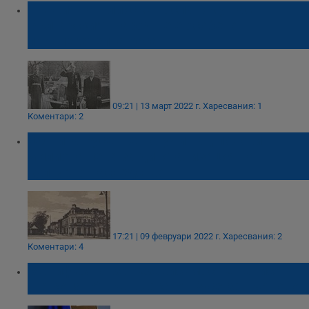
Първият английски посланик у нас:
Българският народ не е особено
привлекателна раса
09:21 | 13 март 2022 г.
Харесвания: 1
Коментари: 2
Община Русе ще получи над половин
милиона лева за дигитализация на
културно наследство
17:21 | 09 февруари 2022 г.
Харесвания: 2
Коментари: 4
Манифестът за независимост е написан
„на коляно“ във влака от Русе за Търново