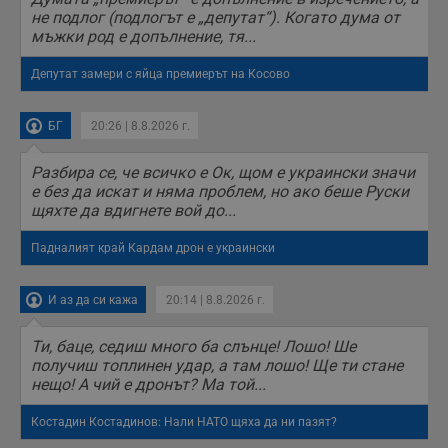
не подлог (подлогът е „депутат“). Когато дума от
мъжки род е допълнение, тя...
Депутат замери с яйца премиерът на Косово
БГ
20:26 | 8.8.2026 г.
Разбира се, че всичко е Ок, щом е украински значи
е без да искат и няма проблем, но ако беше Руски
щяхте да вдигнете вой до...
Падналият край Кардам дрон е украински
И аз да си кажа
20:14 | 8.8.2026 г.
Ти, баце, седиш много ба слънце! Лошо! Ше
получиш топлинен удар, а там лошо! Ще ти стане
нещо! А чий е дронът? Ма той...
Костадин Костадинов: Нали НАТО щяха да ни пазят?