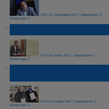
15:57 | 21 септември 2021 г.
Харесвания: 0
Коментари: 0
Млад историк от Русенско откри
неизвестен документ за Раковски
12:57 | 26 април 2021 г.
Харесвания: 1
Коментари: 0
Непознати документи разказват за
зараждането на идеята в Русе да бъде
построен паметник на Стефан Караджа
14:04 | 27 януари 2021 г.
Харесвания: 2
Коментари: 0