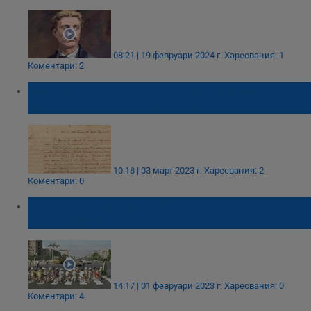
08:21 | 19 февруари 2024 г.
Харесвания: 1
Коментари: 2
Писма от архива: Какво са писали
опълченците от бойното поле?
10:18 | 03 март 2023 г.
Харесвания: 2
Коментари: 0
По-добре ли живеем днес, отколкото при
социализма?
14:17 | 01 февруари 2023 г.
Харесвания: 0
Коментари: 4