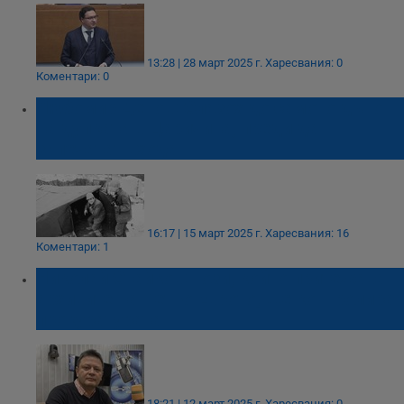
13:28 | 28 март 2025 г.
Харесвания: 0
Коментари: 0
Любомир Денов: Слязох до самото дъно
на дупката в Царичина, преди да
запечатат входа
16:17 | 15 март 2025 г.
Харесвания: 16
Коментари: 1
Николай Стайков: Този, който притежава
архивите на Петьо Еврото, ще контролира
прокуратурата
18:21 | 12 март 2025 г.
Харесвания: 0