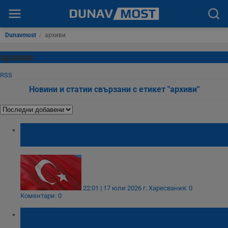
Dunavmost
/
архиви
архиви
RSS
Новини и статии свързани с етикет "архиви"
Турското разузнаване разкри свой таен
агент в България
22:01 | 17 юли 2026 г.
Харесвания: 0
Коментари: 0
Държавен архив - Русе отличи най-
активните си съмишленици