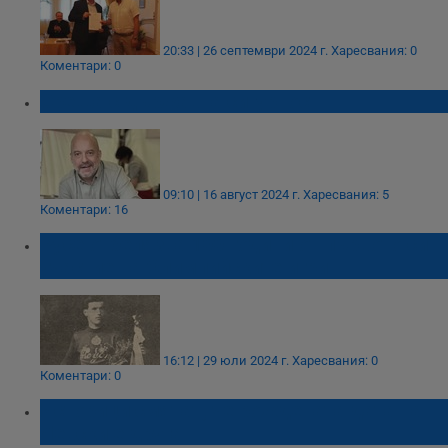
20:33 | 26 септември 2024 г.
Харесвания: 0
Коментари: 0
Среща с държавна сигурност
09:10 | 16 август 2024 г.
Харесвания: 5
Коментари: 16
Русе отбелязва 100 години от първото си
участие на Олимпийските игри
16:12 | 29 юли 2024 г.
Харесвания: 0
Коментари: 0
Историци смятат, че рождената дата на
Левски е друга