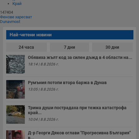
Некласифицирани
Край
147404
Строго необходимите бисквитки позволяват основната
Фенове харесват
функционалност на уебсайта, като потребителско
Dunavmost
влизане и управление на акаунта. Уебсайтът не може да
се използва правилно без строго необходими
Най-четени новини
бисквитки.
Валиден
Име
Доставчик
/
Домейн
О
24 часа
7 дни
30 дни
до
Обявиха жълт код за силен дъжд в 4 области на...
__RequestVerificationToken
Сесия
Т
Microsoft
п
Corporation
18:14 | 8.8.2026 г.
ф
www.dunavmost.com
з
п
и
Румъния потопи втора баржа в Дунав
п
A
13:05 | 8.8.2026 г.
т
е
д
н
Трима души пострадаха при тежка катастрофа
п
край...
с
у
10:04 | 8.8.2026 г.
и
ф
н
Д-р Георги Дяков оглави "Прогресивна България"
м
в...