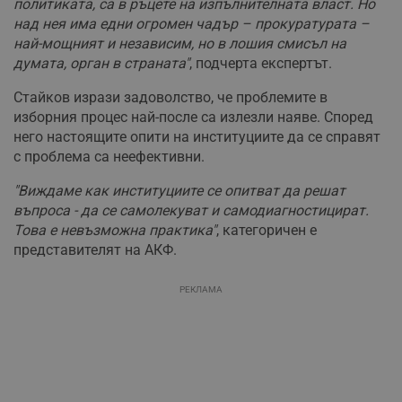
политиката, са в ръцете на изпълнителната власт. Но
над нея има едни огромен чадър – прокуратурата –
най-мощният и независим, но в лошия смисъл на
думата, орган в страната"
, подчерта експертът.
Стайков изрази задоволство, че проблемите в
изборния процес най-после са излезли наяве. Според
него настоящите опити на институциите да се справят
с проблема са неефективни.
"Виждаме как институциите се опитват да решат
въпроса - да се самолекуват и самодиагностицират.
Това е невъзможна практика"
, категоричен е
представителят на АКФ.
РЕКЛАМА