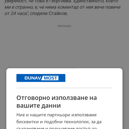
увереност, че това е Георгиева. Единственото, което
ми е странно, е, че няма коментар от нея вече повече
от 24 часа"
, сподели Стайков.
РЕКЛАМА
Отговорно използване на
вашите данни
Ние и нашите партньори използваме
бисквитки и подобни технологии, за да
съхраняваме и получаваме достъп до