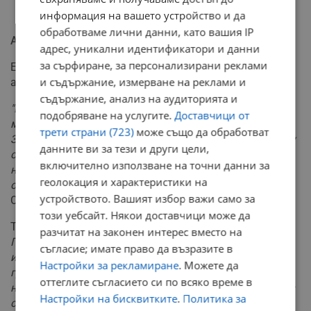
информация на вашето устройство и да
обработваме лични данни, като вашия IP
Архивите на Петьо Еврото - ключ към властта
адрес, уникални идентификатори и данни
за сърфиране, за персонализирани реклами
Експертът от АКФ повдигна и въпроса за съдбата на
и съдържание, измерване на реклами и
архива на противоречивия лобист.
съдържание, анализ на аудиторията и
"Повдигаме от пет години въпроса при кого е в
подобряване на услугите.
Доставчици от
момента, какво се случва с въпросния видеоархив.
трети страни (723)
може също да обработват
Знаем, че има подобен в Петьо Еврото и в бившата му
данните ви за тези и други цели,
съпруга. Такъв архив има в прокуратурата по линия
включително използване на точни данни за
на изземванията от май 2023 година, когато имаше
геолокация и характеристики на
опит да бъде арестуван Петьо Еврото"
, обясни
устройството. Вашият избор важи само за
Стайков.
този уебсайт. Някои доставчици може да
Той допълни:
"Има поискани действия от Република
разчитат на законен интерес вместо на
Гърция да се претърсят имотите на семейството. Има
съгласие; имате право да възразите в
изпратени документи обратно. Според сегашния
Настройки за рекламиране
. Можете да
градски прокурор на София – Илияна Кирилова,
оттеглите съгласието си по всяко време в
нямало нищо интересно там. Тя е работила с Петров в
Настройки на бисквитките
.
Политика за
съдебната система."