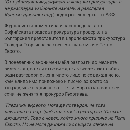
"От публикувания документ е ясно, че прокуратурата
не разследва изборните измами, а разследва
Конституционния съд"
, подчерта експертът от АКФ.
Журналистът коментира и разпоредената от
Софийската градска прокуратура проверка на
българския представител в Европейската прокуратура
Теодора Георгиева за евентуални връзки с Петьо
Еврото.
В понеделник анонимен мейл разпрати до медиите
видеоклип, на който се вижда как сенчестият лобист
води разговори с жена, чието лице не се вижда ясно.
Към клипа има приложено и писмо, за което се
твърди, че е подписано от Петьо Еврото и в което се
сочи, че жената е прокурор Георгиева.
"Гледайки видеото, мога да потвърдя, че това
наистина е т.нар. "работна стая" в ресторант "Осемте
джуджета". Това е човек, който много прилича на Пепи
Еврото. Но не мога да кажа със същата степен на