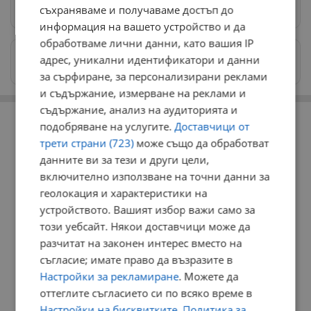
Предпочитани източници
→
съхраняваме и получаваме достъп до
информация на вашето устройство и да
обработваме лични данни, като вашия IP
Изпращайте снимки и информация на
адрес, уникални идентификатори и данни
news@dunavmost.com
за сърфиране, за персонализирани реклами
и съдържание, измерване на реклами и
РЕКЛАМА
съдържание, анализ на аудиторията и
подобряване на услугите.
Доставчици от
трети страни (723)
може също да обработват
данните ви за тези и други цели,
включително използване на точни данни за
геолокация и характеристики на
устройството. Вашият избор важи само за
този уебсайт. Някои доставчици може да
разчитат на законен интерес вместо на
съгласие; имате право да възразите в
Настройки за рекламиране
. Можете да
оттеглите съгласието си по всяко време в
Настройки на бисквитките
.
Политика за