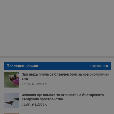
Строго необходимо
Ефективност
Таргетиране
Функционалност
Некласифицирани
Строго необходимите бисквитки позволяват основната
функционалност на уебсайта, като потребителско
влизане и управление на акаунта. Уебсайтът не може да
се използва правилно без строго необходими
бисквитки.
Валиден
Име
Доставчик
/
Домейн
О
до
__RequestVerificationToken
Сесия
Т
Microsoft
п
Corporation
Последни новини
Още новини
ф
www.dunavmost.com
з
п
Признаха пчела от Слънчев бряг за нов биологичен
и
вид
п
16:14 | 6.8.2026 г.
A
т
е
Испания ще помага за охраната на българското
д
н
въздушно пространство
п
16:08 | 6.8.2026 г.
с
у
и