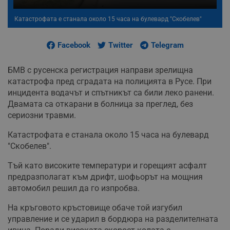
Катастрофата е станала около 15 часа на булевард "Скобелев"
Facebook
Twitter
Telegram
БМВ с русенска регистрация направи зрелищна
катастрофа пред сградата на полицията в Русе. При
инцидента водачът и спътникът са били леко ранени.
Двамата са откарани в болница за преглед, без
сериозни травми.
Катастрофата е станала около 15 часа на булевард
"Скобелев".
Тъй като високите температури и горещият асфалт
предразполагат към дрифт, шофьорът на мощния
автомобил решил да го изпробва.
На кръговото кръстовище обаче той изгубил
управление и се ударил в бордюра на разделителната