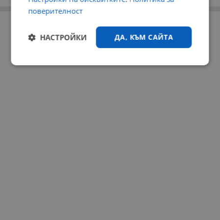
поверителност
РЕКЛАМА
НАСТРОЙКИ
ДА, КЪМ САЙТА
Строго
Ефективност
необходимо
Таргетиране
Функционалност
Некласифицирани