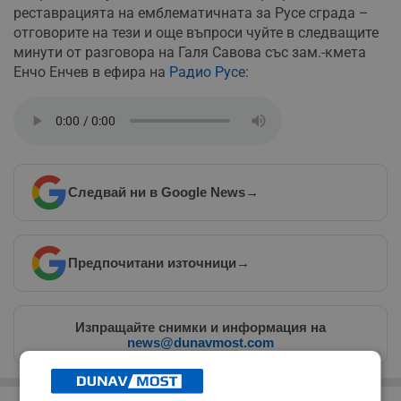
реставрацията на емблематичната за Русе сграда –
отговорите на тези и още въпроси чуйте в следващите
минути от разговора на Галя Савова със зам.-кмета
Енчо Енчев в ефира на
Радио Русе
:
Следвай ни в Google News
→
Предпочитани източници
→
Изпращайте снимки и информация на
news@dunavmost.com
РЕКЛАМА