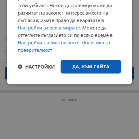
този уебсайт. Някои доставчици може да
разчитат на законен интерес вместо на
съгласие; имате право да възразите в
Настройки за рекламиране
. Можете да
оттеглите съгласието си по всяко време в
Остават
2000
символа
Настройки на бисквитките
.
Политика за
поверителност
ОБНОВИ
Поради зачестилите злоупотреби в сайта, за да оставите анонимен
коментар или да гласувате изискваме да се идентифицирате с
google акаунт.
НАСТРОЙКИ
ДА, КЪМ САЙТА
Натискайки на бутона "Вход с google" по-долу, коментарът ви ще
бъде публикуван анонимно под псевдонима който сте попълнили
по-горе в полето "Твоето име". Никаква лична информация за вас
няма да бъде съхранявана при нас или показвана на други
Строго
Ефективност
потребители.
необходимо
РЕКЛАМА
Таргетиране
Функционалност
Некласифицирани