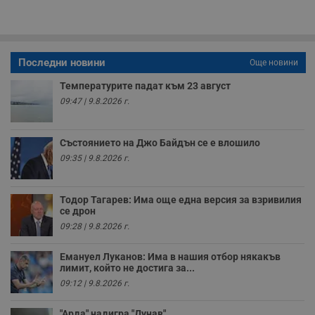
п
A
т
е
д
н
Последни новини
Още новини
п
с
у
Температурите падат към 23 август
и
09:47 | 9.8.2026 г.
ф
н
м
Т
Състоянието на Джо Байдън се е влошило
и
п
09:35 | 9.8.2026 г.
у
з
б
Тодор Тагарев: Има още една версия за взривилия
VISITOR_PRIVACY_METADATA
5 месеца
Т
YouTube
се дрон
4
с
.youtube.com
седмици
с
09:28 | 9.8.2026 г.
с
п
и
Емануел Луканов: Има в нашия отбор някакъв
п
лимит, който не достига за...
т
в
09:12 | 9.8.2026 г.
с
з
с
"Арда" надигра "Дунав"