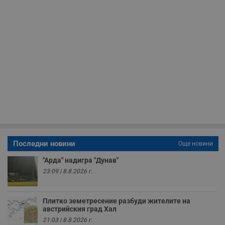
с
с
н
н
п
б
п
с
о
с
а
р
у
з
з
п
ASP.NET_SessionId
Сесия
Т
Microsoft
с
Corporation
D
www.dunavmost.com
Последни новини
Още новини
п
и
"Арда" надигра "Дунав"
т
к
23:09 | 8.8.2026 г.
п
и
у
р
Плитко земетресение разбуди жителите на
к
австрийския град Хал
п
д
21:03 | 8.8.2026 г.
д