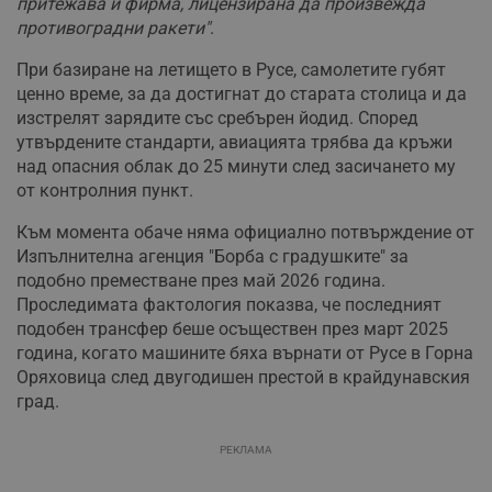
притежава и фирма, лицензирана да произвежда
противоградни ракети"
.
При базиране на летището в Русе, самолетите губят
ценно време, за да достигнат до старата столица и да
изстрелят зарядите със сребърен йодид. Според
утвърдените стандарти, авиацията трябва да кръжи
над опасния облак до 25 минути след засичането му
от контролния пункт.
Към момента обаче няма официално потвърждение от
Изпълнителна агенция "Борба с градушките" за
подобно преместване през май 2026 година.
Проследимата фактология показва, че последният
подобен трансфер беше осъществен през март 2025
година, когато машините бяха върнати от Русе в Горна
Оряховица след двугодишен престой в крайдунавския
град.
РЕКЛАМА