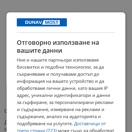
Отговорно използване на
вашите данни
Ние и нашите партньори използваме
бисквитки и подобни технологии, за да
съхраняваме и получаваме достъп до
информация на вашето устройство и да
обработваме лични данни, като вашия IP
адрес, уникални идентификатори и данни
за сърфиране, за персонализирани реклами
и съдържание, измерване на реклами и
Свищов вдига ракетен щит
съдържание, анализ на аудиторията и
Докато спорът за базирането на самолетите е
подобряване на услугите.
Доставчици от
цикличен, държавата опитва да компенсира липсите
трети страни (723)
може също да обработват