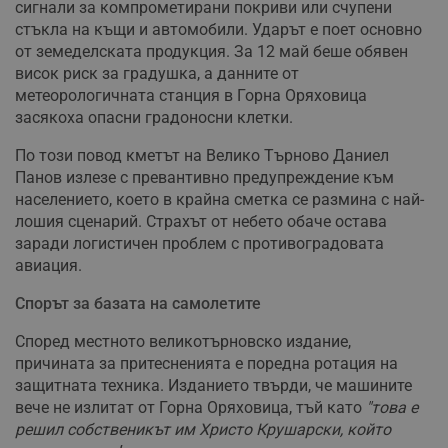
сигнали за компрометирани покриви или счупени
стъкла на къщи и автомобили. Ударът е поет основно
от земеделската продукция. За 12 май беше обявен
висок риск за градушка, а данните от
метеорологичната станция в Горна Оряховица
засякоха опасни градоносни клетки.
По този повод кметът на Велико Търново Даниел
Панов излезе с превантивно предупреждение към
населението, което в крайна сметка се размина с най-
лошия сценарий. Страхът от небето обаче остава
заради логистичен проблем с противоградовата
авиация.
Спорът за базата на самолетите
Според местното великотърновско издание,
причината за притесненията е поредна ротация на
защитната техника. Изданието твърди, че машините
вече не излитат от Горна Оряховица, тъй като
"това е
решил собственикът им Христо Крушарски, който