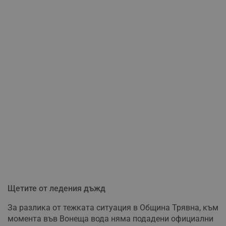
Щетите от ледения дъжд
За разлика от тежката ситуация в Община Трявна, към
момента във Вонеща вода няма подадени официални