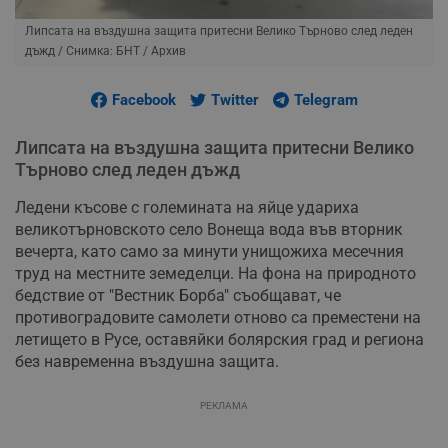
Липсата на въздушна защита притесни Велико Търново след леден
дъжд
/ Снимка: БНТ / Архив
Facebook
Twitter
Telegram
Липсата на въздушна защита притесни Велико
Търново след леден дъжд
Ледени късове с големината на яйце удариха
великотърновското село Вонеща вода във вторник
вечерта, като само за минути унищожиха месечния
труд на местните земеделци. На фона на природното
бедствие от "Вестник Борба" съобщават, че
противоградовите самолети отново са преместени на
летището в Русе, оставяйки болярския град и региона
без навременна въздушна защита.
РЕКЛАМА