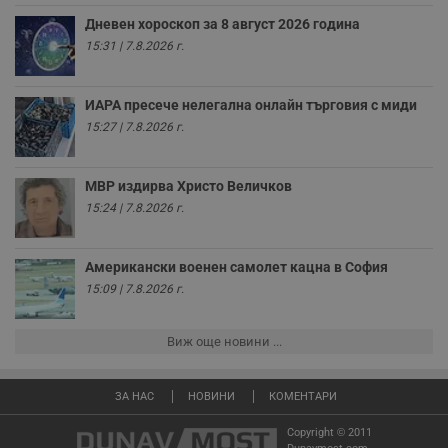
к
ч
Дневен хороскоп за 8 август 2026 година
п
с
15:31 | 7.8.2026 г.
б
__cf_bm
29
Т
Cloudflare Inc.
минути
с
.twitter.com
ИАРА пресече нелегална онлайн търговия с миди
59
р
15:27 | 7.8.2026 г.
секунди
м
б
о
у
МВР издирва Христо Величков
п
о
15:24 | 7.8.2026 г.
и
т
receive-cookie-deprecation
.hit.gemius.pl
1 година
Т
Американски военен самолет кацна в София
с
с
15:09 | 7.8.2026 г.
н
н
п
б
Виж още новини ...
п
с
о
с
ЗА НАС
НОВИНИ
КОМЕНТАРИ
а
р
Copyright © 2011
у