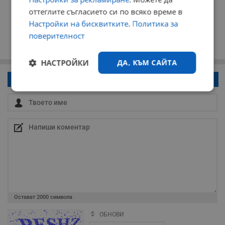
оттеглите съгласието си по всяко време в
Настройки на бисквитките
.
Политика за
поверителност
НАСТРОЙКИ
ДА, КЪМ САЙТА
Напиши коментар!
Строго
Ефективност
необходимо
Таргетиране
Функционалност
Некласифицирани
Остават
2000
символа
ОБНОВИ
Поради зачестилите злоупотреби в сайта, за да оставите анонимен