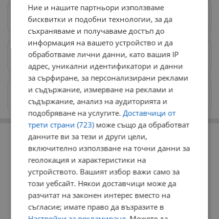
Ние и нашите партньори използваме
Следвай ни в Google News
→
бисквитки и подобни технологии, за да
съхраняваме и получаваме достъп до
информация на вашето устройство и да
обработваме лични данни, като вашия IP
Предпочитани източници
→
адрес, уникални идентификатори и данни
за сърфиране, за персонализирани реклами
и съдържание, измерване на реклами и
Изпращайте снимки и информация на
news@dunavmost.com
съдържание, анализ на аудиторията и
подобряване на услугите.
Доставчици от
трети страни (723)
може също да обработват
РЕКЛАМА
данните ви за тези и други цели,
включително използване на точни данни за
геолокация и характеристики на
устройството. Вашият избор важи само за
този уебсайт. Някои доставчици може да
разчитат на законен интерес вместо на
съгласие; имате право да възразите в
Настройки за рекламиране
. Можете да