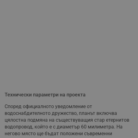
Технически параметри на проекта
Според официалното уведомление от
водоснабдителното дружество, планът включва
цялостна подмяна на съществуващия стар етернитов
водопровод, който е с диаметър 60 милиметра. На
негово място ще бъдат положени съвременни