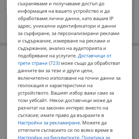
съхраняваме и получаваме достъп до
Предпочитани източници
→
информация на вашето устройство и да
обработваме лични данни, като вашия IP
Изпращайте снимки и информация на
адрес, уникални идентификатори и данни
news@dunavmost.com
за сърфиране, за персонализирани реклами
и съдържание, измерване на реклами и
съдържание, анализ на аудиторията и
РЕКЛАМА
подобряване на услугите.
Доставчици от
трети страни (723)
може също да обработват
данните ви за тези и други цели,
включително използване на точни данни за
геолокация и характеристики на
устройството. Вашият избор важи само за
този уебсайт. Някои доставчици може да
разчитат на законен интерес вместо на
съгласие; имате право да възразите в
Настройки за рекламиране
. Можете да
оттеглите съгласието си по всяко време в
Настройки на бисквитките
.
Политика за