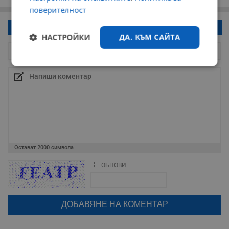
поверителност
Напиши коментар!
НАСТРОЙКИ
ДА, КЪМ САЙТА
Строго
Ефективност
необходимо
Таргетиране
Функционалност
Остават
2000
символа
Некласифицирани
ОБНОВИ
Поради зачестилите злоупотреби в сайта, за да оставите анонимен
коментар или да гласувате изискваме да се идентифицирате с
google акаунт.
Натискайки на бутона "Вход с google" по-долу, коментарът ви ще
бъде публикуван анонимно под псевдонима който сте попълнили
по-горе в полето "Твоето име". Никаква лична информация за вас
няма да бъде съхранявана при нас или показвана на други
Строго необходимо
Ефективност