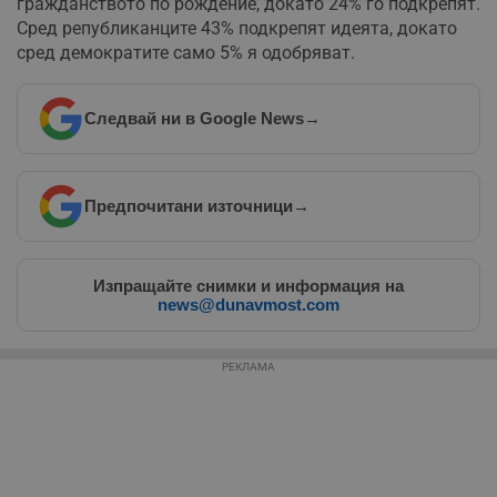
гражданството по рождение, докато 24% го подкрепят.
необходимо
Сред републиканците 43% подкрепят идеята, докато
сред демократите само 5% я одобряват.
Таргетиране
Функционалност
Следвай ни в Google News
→
Некласифицирани
Предпочитани източници
→
Изпращайте снимки и информация на
news@dunavmost.com
Строго необходимо
Ефективност
РЕКЛАМА
Таргетиране
Функционалност
Некласифицирани
Строго необходимите бисквитки позволяват основната
функционалност на уебсайта, като потребителско
влизане и управление на акаунта. Уебсайтът не може да