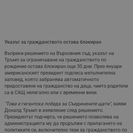
Указът за гражданството остава блокиран
Въпреки решението на Върховния съд, указът на
Тръмп за ограничаване на гражданството по
рождение остава блокиран още 30 дни. През януари
американският президент подписа изпълнителна
заповед, която забранява автоматичното
предоставяне на гражданство на деца, чиито родители
са в САЩ нелегално или с временни визи.
"Това е гигантска победа за Съединените щати"
, заяви
Доналд Тръмп в изявление след решението.
Президентът подчерта, че решението позволява на
администрацията му да продължи с прилагането на
политиките си, включително тези за гражданството по