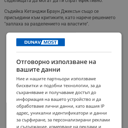
съдилищата да могат да ги спрат ефективно.
Съдийка Кетанджи Браун Джексън също се
присъедини към критиките, като нарече решението
"заплаха за разделението на властите".
РЕКЛАМА
Отговорно използване на
вашите данни
Ние и нашите партньори използваме
бисквитки и подобни технологии, за да
съхраняваме и получаваме достъп до
информация на вашето устройство и да
обработваме лични данни, като вашия IP
адрес, уникални идентификатори и данни
за сърфиране, за персонализирани реклами
и съдържание, измерване на реклами и