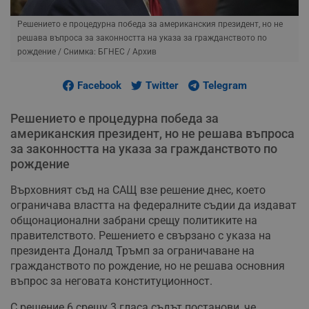
Решението е процедурна победа за американския президент, но не
решава въпроса за законността на указа за гражданството по
рождение
/ Снимка: БГНЕС / Архив
Facebook
Twitter
Telegram
Решението е процедурна победа за
американския президент, но не решава въпроса
за законността на указа за гражданството по
рождение
Върховният съд на САЩ взе решение днес, което
ограничава властта на федералните съдии да издават
общонационални забрани срещу политиките на
правителството. Решението е свързано с указа на
президента Доналд Тръмп за ограничаване на
гражданството по рождение, но не решава основния
въпрос за неговата конституционност.
С решение 6 срещу 3 гласа съдът постанови, че