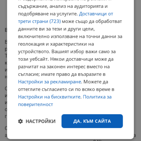
съдържание, анализ на аудиторията и
подобряване на услугите.
Доставчици от
трети страни (723)
може също да обработват
данните ви за тези и други цели,
Въпросът за конституционността остава отворен
включително използване на точни данни за
Важно е да се отбележи, че днешното решение не
геолокация и характеристики на
решава основния въпрос за това дали указът на
устройството. Вашият избор важи само за
Тръмп за гражданството по рождение е
този уебсайт. Някои доставчици може да
конституционен. Върховният съд се фокусира
разчитат на законен интерес вместо на
изключително върху процедурния въпрос за властта
съгласие; имате право да възразите в
на съдиите да издават общонационални забрани.
Настройки за рекламиране
. Можете да
Според анализатори, администрацията на Тръмп е
оттеглите съгласието си по всяко време в
избрала да атакува процедурните аспекти, защото
Настройки на бисквитките
.
Политика за
има по-добри шансове за успех в този въпрос,
поверителност
отколкото при защитата на самия указ за
гражданството.
НАСТРОЙКИ
ДА, КЪМ САЙТА
Според проучване на Ройтерс от юни, 52% от
американците се противопоставят на премахването на
Строго
Ефективност