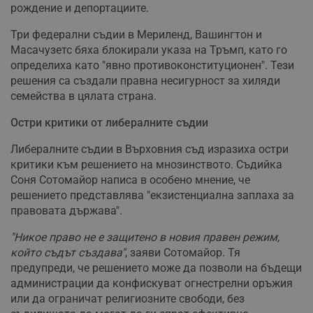
рождение и депортациите.
Три федерални съдии в Мериленд, Вашингтон и
Масачузетс бяха блокирали указа на Тръмп, като го
определиха като "явно противоконституционен". Тези
решения са създали правна несигурност за хиляди
семейства в цялата страна.
Остри критики от либералните съдии
Либералните съдии в Върховния съд изразиха остри
критики към решението на мнозинството. Съдийка
Соня Сотомайор написа в особено мнение, че
решението представлява "екзистенциална заплаха за
правовата държава".
"Никое право не е защитено в новия правен режим,
който съдът създава"
, заяви Сотомайор. Тя
предупреди, че решението може да позволи на бъдещи
администрации да конфискуват огнестрелни оръжия
или да ограничат религиозните свободи, без