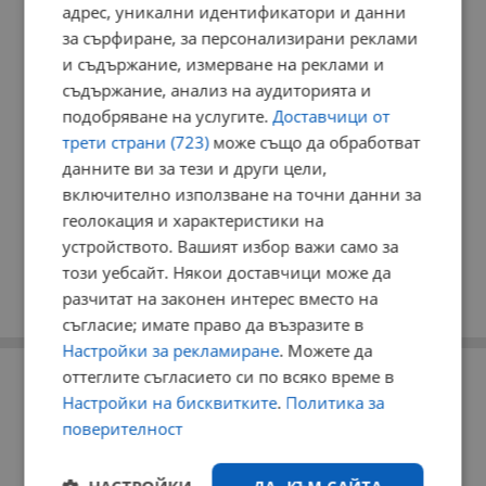
РЕКЛАМА
адрес, уникални идентификатори и данни
за сърфиране, за персонализирани реклами
и съдържание, измерване на реклами и
съдържание, анализ на аудиторията и
подобряване на услугите.
Доставчици от
трети страни (723)
може също да обработват
данните ви за тези и други цели,
включително използване на точни данни за
геолокация и характеристики на
устройството. Вашият избор важи само за
този уебсайт. Някои доставчици може да
разчитат на законен интерес вместо на
съгласие; имате право да възразите в
Настройки за рекламиране
. Можете да
РЕКЛАМА
оттеглите съгласието си по всяко време в
Настройки на бисквитките
.
Политика за
поверителност