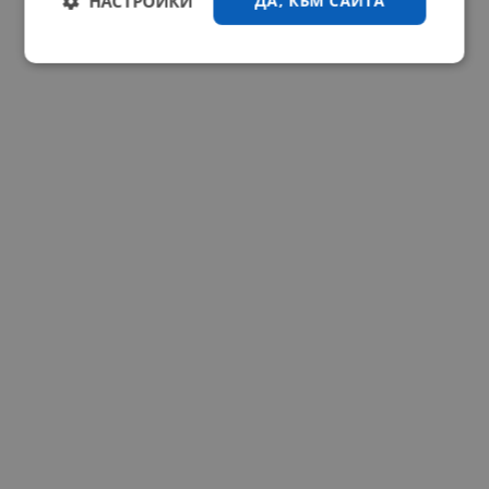
НАСТРОЙКИ
ДА, КЪМ САЙТА
Строго
Ефективност
необходимо
Таргетиране
Функционалност
Некласифицирани
Строго необходимо
Ефективност
Таргетиране
Функционалност
Некласифицирани