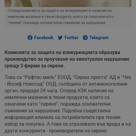
Според комисията за защита на конкуренцията наличие на
немлечни мазнини в техни продукти, които са означени като
“сирене”, поражда основателни съмнения за нарушения
Facebook
Twitter
Telegram
Комисията за защита на конкуренцията образува
производство за проучване на евентуално нарушение
срещу 3 фирми за сирене.
Това са “Рафтис милк” ЕООД, “Сирма приста” АД и “Чех
- Йосиф Новосад” ООД, съобщиха от антимонополния
орган, предаде 24 часа. Според КЗК наличие на
немлечни мазнини в техни продукти, които са
означени като “сирене”, поражда основателни
съмнения за нарушения. Подобна съществена
информация влияела на потребителите при техния
избор за покупка. А това се отразявало във вреда и на
други конкуренти - производители на сирене.