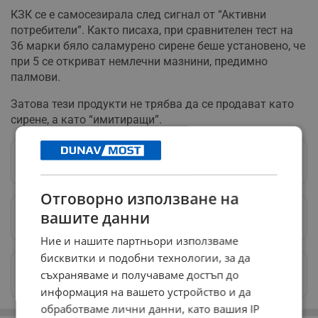
КЗК се е самосезирала след сигнал от “Активни
потребители”. Както писаха, при сравнителен тест на
36 марки бяло саламурено сирене беше установено, че
при 5 се откриват немлечни мазнини, предимно
палмови.
Затова тези продукти не трябва да се продават като
сирене, а като “имитиращи”.
Следвай ни в Google News
→
Отговорно използване на
вашите данни
Предпочитани източници
→
Ние и нашите партньори използваме
бисквитки и подобни технологии, за да
Изпращайте снимки и информация на
съхраняваме и получаваме достъп до
news@dunavmost.com
информация на вашето устройство и да
обработваме лични данни, като вашия IP