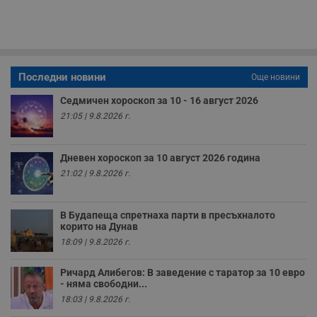
Строго необходимите бисквитки позволяват основната
функционалност на уебсайта, като потребителско
влизане и управление на акаунта. Уебсайтът не може да
се използва правилно без строго необходими
бисквитки.
Последни новини
Още новини
Валиден
Име
Доставчик
/
Домейн
О
до
Седмичен хороскоп за 10 - 16 август 2026
__RequestVerificationToken
Сесия
Т
Microsoft
21:05 | 9.8.2026 г.
п
Corporation
ф
www.dunavmost.com
з
п
Дневен хороскоп за 10 август 2026 година
и
п
21:02 | 9.8.2026 г.
A
т
е
д
В Будапеща спретнаха парти в пресъхналото
н
корито на Дунав
п
с
18:09 | 9.8.2026 г.
у
и
ф
Ричард Алибегов: В заведение с таратор за 10 евро
н
- няма свободни...
м
18:03 | 9.8.2026 г.
Т
и