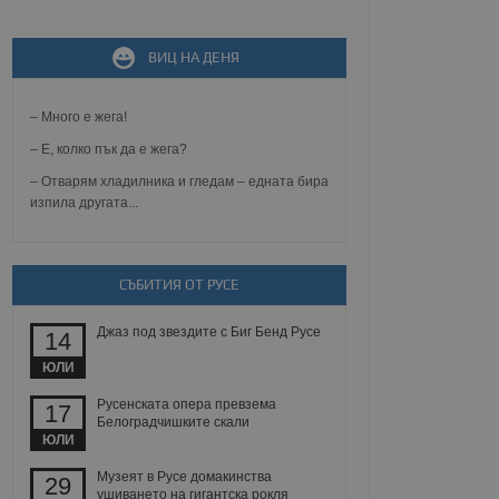
ВИЦ НА ДЕНЯ
не, зададена от уеб
 ASP.NET MVC
спре неразрешеното
т, известно като
– Много е жега!
тове. Той не съдържа
щожава при затваряне
– Е, колко пък да е жега?
– Отварям хладилника и гледам – едната бира
ение на съгласието на
изпила другата...
ст за тяхното
а данни за съгласието
ични политики и
антира, че техните
 сесии.
СЪБИТИЯ ОТ РУСЕ
аничаване между хората
а, за да се правят
Джаз под звездите с Биг Бенд Русе
хния уебсайт.
14
ЮЛИ
сигнализира на
 на бисквитките,
Русенската опера превзема
17
а съответствие и
Белоградчишките скали
ндарти и
ЮЛИ
ck и предоставя
Музеят в Русе домакинства
29
требител използва
ушиването на гигантска рокля