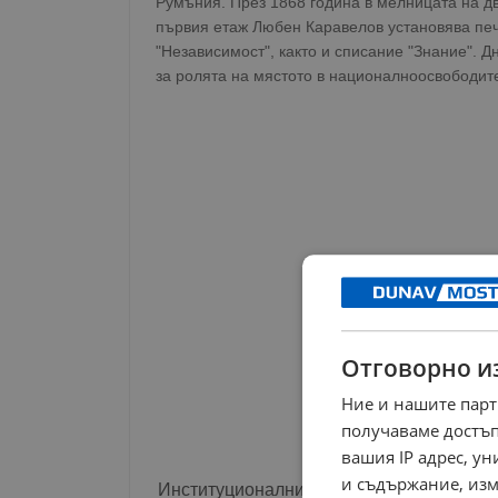
Румъния. През 1868 година в мелницата на дв
първия етаж Любен Каравелов установява печа
"Независимост", както и списание "Знание".
за ролята на мястото в националноосвободит
Отговорно и
Ние и нашите парт
получаваме достъп
вашия IP адрес, у
и съдържание, изм
Институционални усилия за реставраци