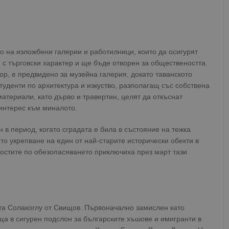
е
о на изложбени галерии и работилници, които да осигурят
 с търговски характер и ще бъде отворен за обществеността.
р, е предвидено за музейна галерия, докато таванското
уденти по архитектура и изкуство, разполагащ със собствена
атериали, като дърво и травертин, целят да откъснат
 интерес към миналото.
н в период, когато сградата е била в състояние на тежка
о укрепване на един от най-старите исторически обекти в
ностите по обезопасяването приключиха през март тази
ята Солакоглу от Свищов. Първоначално замислен като
ща в сигурен подслон за българските хъшове и имигранти в