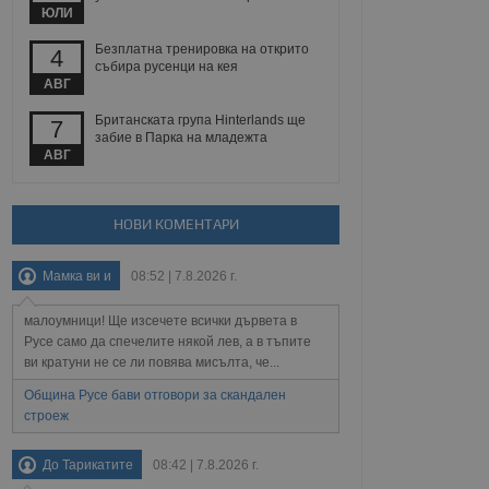
йният потребител може
ЮЛИ
 уебсайт.
Безплатна тренировка на открито
4
събира русенци на кея
АВГ
Описание
Британската група Hinterlands ще
7
забие в Парка на младежта
ребителски
елското поведение и
АВГ
раници на сайта. Тя
яване на сайта. Тя
не на прегледи на
формация, която е
взаимодействат с
нкционалност в целия
прекарано на
редпочитанията на
НОВИ КОМЕНТАРИ
 сайтове; тя може
остта на социалните
тора на сайта.
използва новата или
Мамка ви и
08:52 | 7.8.2026 г.
елски взаимодействия
нето и потребителския
малоумници! Ще изсечете всички дървета в
рез събиране на данни
Русе само да спечелите някой лев, а в тъпите
 помага за
ви кратуни не се ли повява мисълта, че...
отребителите се
тапите на тестване.
Община Русе бави отговори за скандален
строеж
тистически данни,
 броя на посещенията,
 са били заредени.
елския опит.
До Тарикатите
08:42 | 7.8.2026 г.