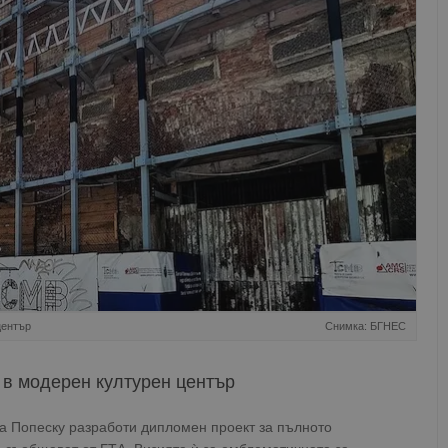
център
Снимка: БГНЕС
в модерен културен център
на Попеску разработи дипломен проект за пълното