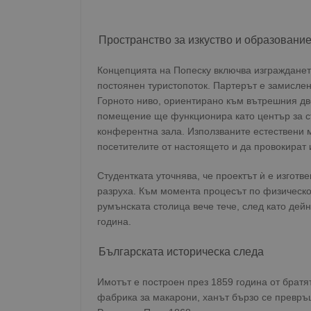
Пространство за изкуство и образовани
Концепцията на Попеску включва изгражданет
постоянен туристопоток. Партерът е замислен
Горното ниво, ориентирано към вътрешния дво
помещение ще функционира като център за ст
конферентна зала. Използваните естествени м
посетителите от настоящето и да провокират
Студентката уточнява, че проектът ѝ е изготве
разруха. Към момента процесът по физическот
румънската столица вече тече, след като дей
година.
Българската историческа следа
Имотът е построен през 1859 година от брат
фабрика за макарони, ханът бързо се превръ