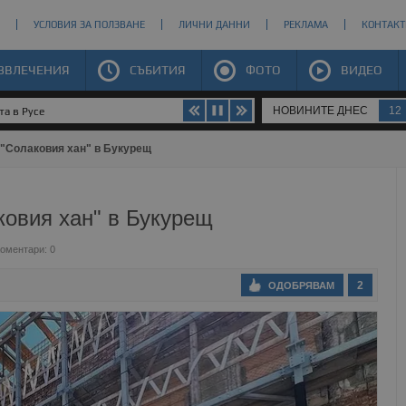
УСЛОВИЯ ЗА ПОЛЗВАНЕ
ЛИЧНИ ДАННИ
РЕКЛАМА
КОНТАКТ
ЗВЛЕЧЕНИЯ
СЪБИТИЯ
ФОТО
ВИДЕО
НОВИНИТЕ ДНЕС
12
та в Русе
"Солаковия хан" в Букурещ
ковия хан" в Букурещ
оментари: 0
2
ОДОБРЯВАМ