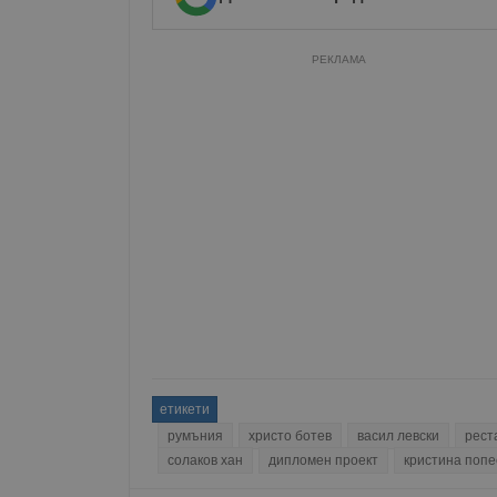
Име
РЕКЛАМА
__RequestVerificationT
VISITOR_PRIVACY_MET
__cf_bm
receive-cookie-depreca
етикети
румъния
христо ботев
васил левски
рест
солаков хан
дипломен проект
кристина попе
ASP.NET_SessionId