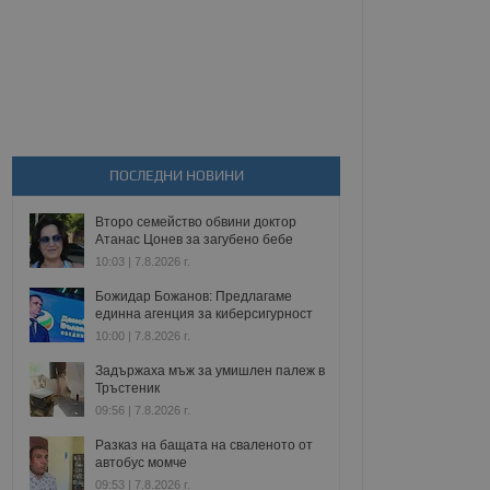
ПОСЛЕДНИ НОВИНИ
Второ семейство обвини доктор
Атанас Цонев за загубено бебе
10:03 | 7.8.2026 г.
Божидар Божанов: Предлагаме
единна агенция за киберсигурност
10:00 | 7.8.2026 г.
Задържаха мъж за умишлен палеж в
Тръстеник
09:56 | 7.8.2026 г.
Разказ на бащата на сваленото от
автобус момче
09:53 | 7.8.2026 г.