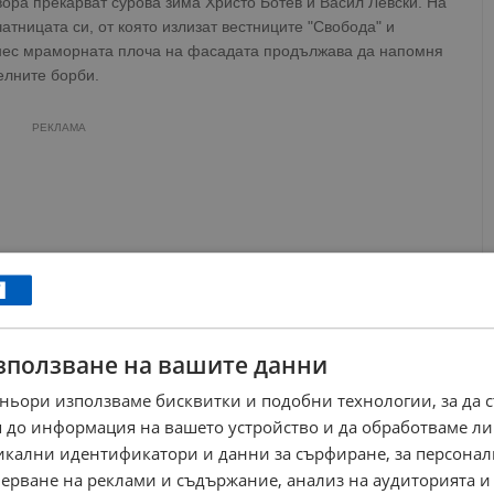
ора прекарват сурова зима Христо Ботев и Васил Левски. На
тницата си, от която излизат вестниците "Свобода" и
 Днес мраморната плоча на фасадата продължава да напомня
елните борби.
РЕКЛАМА
зползване на вашите данни
ньори използваме бисквитки и подобни технологии, за да 
 до информация на вашето устройство и да обработваме ли
никални идентификатори и данни за сърфиране, за персона
ерване на реклами и съдържание, анализ на аудиторията и
я