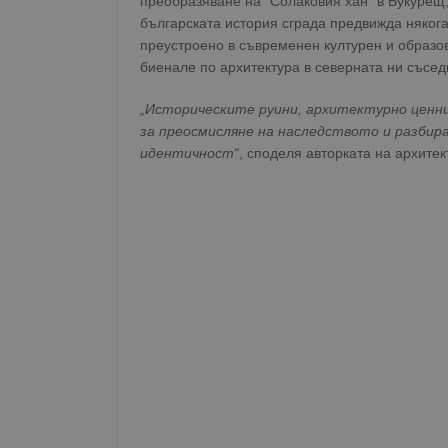
преобразяване на "Солаковия хан" в Букурещ,
българската история сграда предвижда няко
преустроено в съвременен културен и образо
биенале по архитектура в северната ни съсед
„Историческите руини, архитектурно ценни
за преосмисляне на наследството и разби
идентичност“
, споделя авторката на архитек