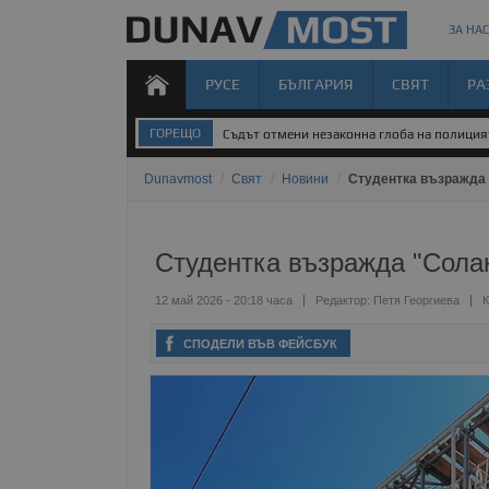
ЗА НАС
РУСЕ
БЪЛГАРИЯ
СВЯТ
РА
ГОРЕЩО
Съдът отмени незаконна глоба на полиция
Dunavmost
/
Свят
/
Новини
/
Студентка възражда 
Студентка възражда "Сола
12 май 2026 - 20:18 часа
Редактор:
Петя Георгиева
К
СПОДЕЛИ ВЪВ ФЕЙСБУК