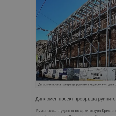
Дипломен проект превръща руините в модерен културен 
Дипломен проект превръща руините 
Румънската студентка по архитектура Кристи