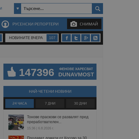
И
РУСЕНСКИ РЕПОРТЕРИ
СНИМАЙ
НОВИНИТЕ ВЧЕРА
107
147396
ФЕНОВЕ ХАРЕСВАТ
DUNAVMOST
НАЙ-ЧЕТЕНИ НОВИНИ
24 ЧАСА
7 ДНИ
30 ДНИ
Тонове праскови се развалят пред
преработвателен...
15:36 | 6.8.2026 г.
Продават домати от Косово за 30