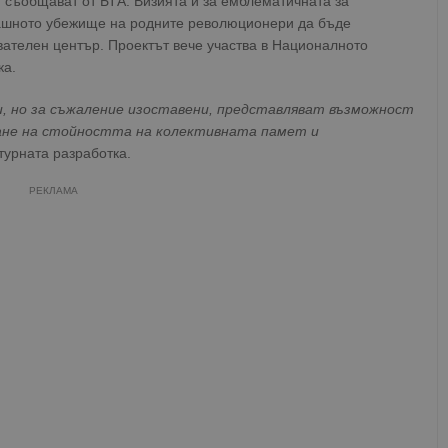
 съобщават от БТА. Визията ѝ за емблематичната за
гашното убежище на родните революционери да бъде
вателен център. Проектът вече участва в Националното
ка.
, но за съжаление изоставени, представляват възможност
ране на стойността на колективната памет и
турната разработка.
РЕКЛАМА