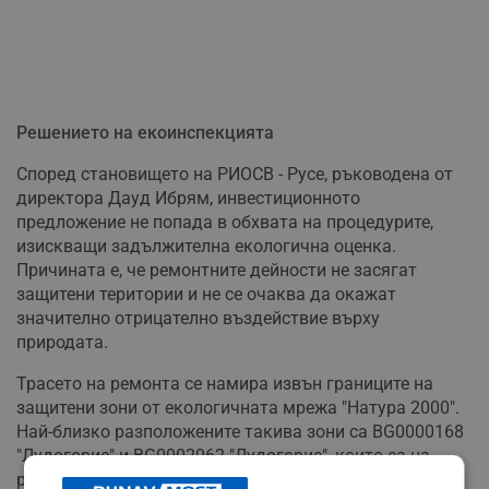
Решението на екоинспекцията
Според становището на РИОСВ - Русе, ръководена от
директора Дауд Ибрям, инвестиционното
предложение не попада в обхвата на процедурите,
изискващи задължителна екологична оценка.
Причината е, че ремонтните дейности не засягат
защитени територии и не се очаква да окажат
значително отрицателно въздействие върху
природата.
Трасето на ремонта се намира извън границите на
защитени зони от екологичната мрежа "Натура 2000".
Най-близко разположените такива зони са BG0000168
"Лудогорие" и BG0002062 "Лудогорие", които са на
разстояние от около 2582 метра от мястото на