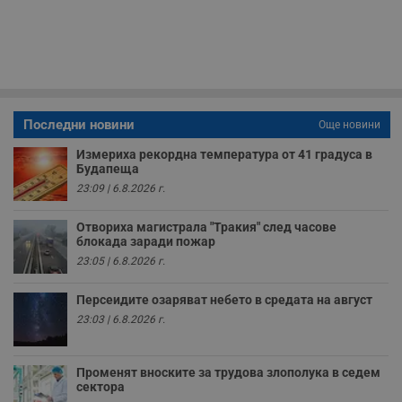
з
с
п
о
р
п
н
п
к
ч
Последни новини
Още новини
п
с
Измериха рекордна температура от 41 градуса в
б
Будапеща
__cf_bm
29
Т
Cloudflare Inc.
23:09 | 6.8.2026 г.
минути
с
.twitter.com
59
р
секунди
м
Отвориха магистрала "Тракия" след часове
б
блокада заради пожар
о
у
23:05 | 6.8.2026 г.
п
о
и
Персеидите озаряват небето в средата на август
т
23:03 | 6.8.2026 г.
receive-cookie-deprecation
.hit.gemius.pl
1 година
Т
с
с
н
Променят вноските за трудова злополука в седем
н
сектора
п