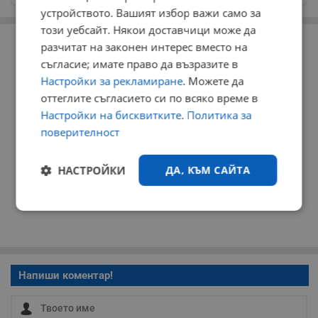
устройството. Вашият избор важи само за
този уебсайт. Някои доставчици може да
РЕКЛАМА
разчитат на законен интерес вместо на
съгласие; имате право да възразите в
Настройки за рекламиране
. Можете да
оттеглите съгласието си по всяко време в
Настройки на бисквитките
.
Политика за
поверителност
НАСТРОЙКИ
ДА, КЪМ САЙТА
Строго
Ефективност
необходимо
Напиши коментар!
Таргетиране
Функционалност