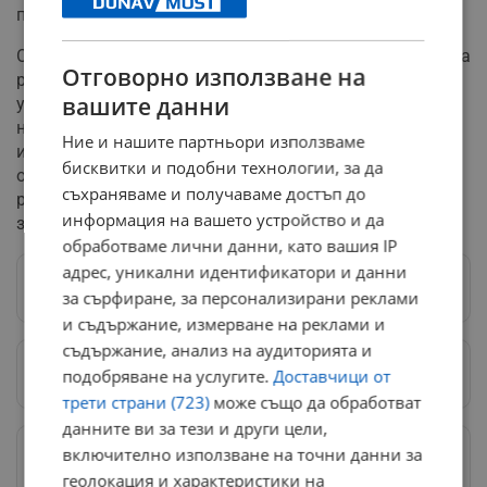
проекта.
От РИОСВ-Русе са категорични, че при реализацията на
Отговорно използване на
ремонта няма вероятност от унищожаване или
вашите данни
увреждане на природни местообитания, нито ще бъде
нарушена целостта на защитените зони. Писмото на
Ние и нашите партньори използваме
институцията обаче уточнява, че това становище не
бисквитки и подобни технологии, за да
отменя необходимостта от получаване на други
съхраняваме и получаваме достъп до
разрешителни, ако такива се изискват от други
информация на вашето устройство и да
закони.
обработваме лични данни, като вашия IP
адрес, уникални идентификатори и данни
Следвай ни в Google News
→
за сърфиране, за персонализирани реклами
и съдържание, измерване на реклами и
съдържание, анализ на аудиторията и
Предпочитани източници
→
подобряване на услугите.
Доставчици от
трети страни (723)
може също да обработват
данните ви за тези и други цели,
Изпращайте снимки и информация на
включително използване на точни данни за
news@dunavmost.com
геолокация и характеристики на