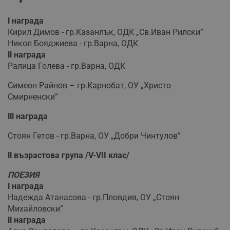
І награда
Кирил Димов - гр.Казанлък, ОДК „Св.Иван Рилски”
Никол Бояджиева - гр.Варна, ОДК
ІІ награда
Ралица Голева - гр.Варна, ОДК
Симеон Райнов – гр.Карнобат, ОУ „Христо
Смирненски”
ІІІ награда
Стоян Гетов - гр.Варна, ОУ „Добри Чинтулов”
ІІ възрастова група /
V
-
VII
клас/
ПОЕЗИЯ
І награда
Надежда Атанасова - гр.Пловдив, ОУ „Стоян
Михайловски”
ІІ награда