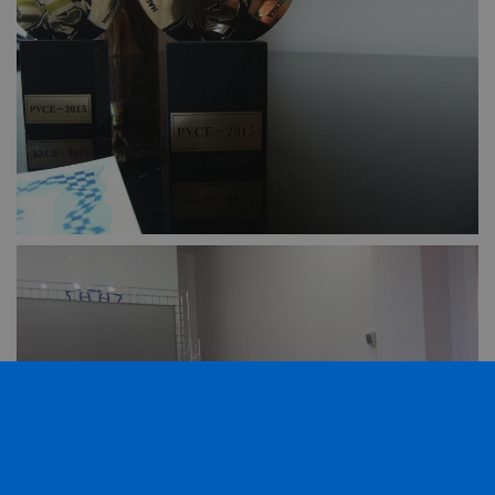
Gdynp
1 година
Тази бисквитка се
Gemius
използва с цел
.hit.gemius.pl
събиране на
информация за
потребителското
поведение и
предпочитания.
Тази информация
се използва, за да
се оптимизира
представянето на
уебсайта и да
направят
рекламните
съобщения по-
важни за
потребителя.