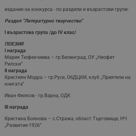
издание на конкурса - по раздели и възрастови групи:
Раздел “Литературно творчество”
І възрастова група /до IV клас/
ПОЕЗИЯ
І награда
Мария Тюфекчиева – гр.Велинград, ОУ „Неофит
Рилски”
ІІ награда
Кристиян Модра – гр.Русе, ОбДЦКИ, клуб „Приятели на
книгата”
Иван Филков - гр.Варна, ОДК
ІІІ награда
Кристина Боянова – с.Стража, област Търговище, НЧ
„Развитие-1926”