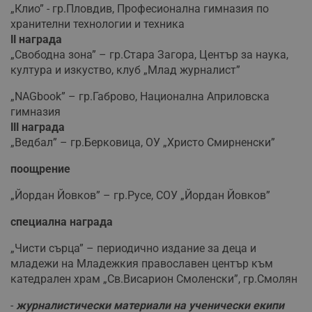
ф
www.dunavmost.com
„Клио” - гр.Пловдив, Професионална гимназия по
з
хранителни технологии и техника
п
и
ІІ награда
п
„Свободна зона” – гр.Стара Загора, Център за наука,
A
т
култура и изкуство, клуб „Млад журналист”
е
д
н
„NAGbook” – гр.Габрово, Национална Априловска
п
гимназия
с
у
ІІІ награда
и
„Ведбал” – гр.Берковица, ОУ „Христо Смирненски”
ф
н
м
поощрение
Т
и
п
„Йордан Йовков” – гр.Русе, СОУ „Йордан Йовков”
у
з
б
специална награда
VISITOR_PRIVACY_METADATA
5 месеца
Т
YouTube
„Чисти сърца” – периодично издание за деца и
4
с
.youtube.com
седмици
с
младежи на Младежкия православен център към
с
катедрален храм „Св.Висарион Смоленски”, гр.Смолян
п
и
п
-
журналистически материали на ученически екипи
т