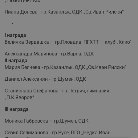
„Развитие-1926”
Лиана Донева - гр.Казанлък, ОДК „Св.Иван Рилски”
І награда
Величка Зердашка – гр.Пловдив, ПГХТТ – клуб „Клио”
Александра Маринова - гр.Варна, ОДК
ІІ награда
Мария Белчева - гр.Казанлък, ОДК „Св.Иван Рилски”
Даниел Алексанян - гр.Шумен, ОДК
Станислава Стефанова - гр.Петрич, гимназия
„П.К.Яворов”
ІІІ награда
Моника Габровска – гр.Шумен, ОДК
Севил Селиманова - гр.Русе, ПГО „Недка Иван