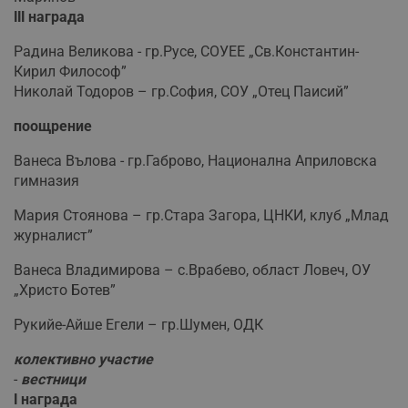
ІІІ награда
Некласифицирани
Радина Великова - гр.Русе, СОУЕЕ „Св.Константин-
Кирил Философ”
Николай Тодоров – гр.София, СОУ „Отец Паисий”
поощрение
Ванеса Вълова - гр.Габрово, Национална Априловска
Строго необходимо
Ефективност
гимназия
Таргетиране
Функционалност
Мария Стоянова – гр.Стара Загора, ЦНКИ, клуб „Млад
Некласифицирани
журналист”
Строго необходимите бисквитки позволяват основната
Ванеса Владимирова – с.Врабево, област Ловеч, ОУ
функционалност на уебсайта, като потребителско
„Христо Ботев”
влизане и управление на акаунта. Уебсайтът не може да
се използва правилно без строго необходими
бисквитки.
Рукийе-Айше Егели – гр.Шумен, ОДК
Валиден
Име
Доставчик
/
Домейн
О
колективно участие
до
-
вестници
__RequestVerificationToken
Сесия
Т
Microsoft
І награда
п
Corporation