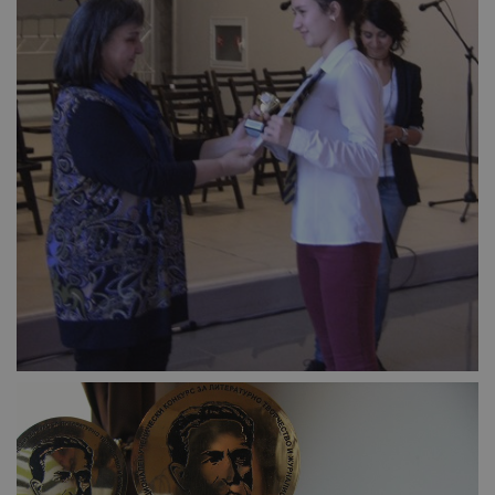
опит, като
разбира как
потребителите се
ангажират с
различни
елементи на
уебсайта по
време на етапите
на тестване.
Gdyn
1 година
Тази бисквитка се
Gemius
използва за
.hit.gemius.pl
събиране на
анонимни
статистически
данни, свързани с
посещенията в
уебсайта на
потребителя, като
броя на
посещенията,
средното време,
прекарано на
уебсайта и какви
страници са били
заредени. Целта е
да се подобри
съдържанието на
сайта и
потребителския
опит.