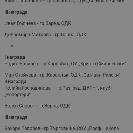
Алис Сандалова – гр.Казанлък, ОДК „Св.Иван Рилски”
ІІІ награда
Ивая Вълчева - гр.Варна, ОДК
Добромира Миткова - гр.Варна, ОДК
І награда
Радко Василев - гр.Карнобат, ОУ „Христо Смирненски”
Мая Стойчева - гр. Казанлък, ОДК „Св.Иван Рилски”
ІІ награда
Колийн Господинова – гр.Разград, ЦУТНТ, клуб
„Репортери”
Волен Савов – гр.Варна, ОДК
ІІІ награда
Захари Тодоров - гр.Търговище, СОУ „Проф.Никола