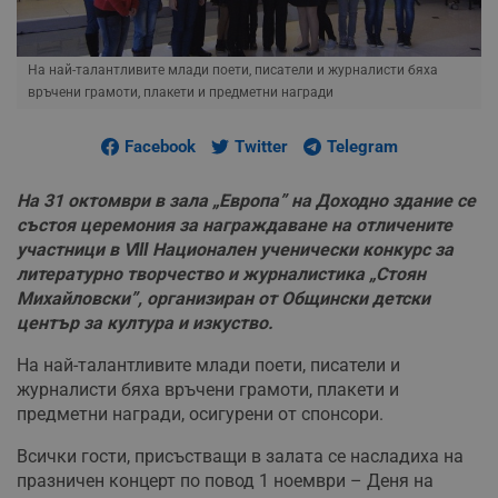
На най-талантливите млади поети, писатели и журналисти бяха
връчени грамоти, плакети и предметни награди
Facebook
Twitter
Telegram
На 31 октомври в зала „Европа” на Доходно здание се
състоя церемония за награждаване на отличените
участници в VІІІ Национален ученически конкурс за
литературно творчество и журналистика „Стоян
Михайловски”, организиран от Общински детски
център за култура и изкуство.
На най-талантливите млади поети, писатели и
журналисти бяха връчени грамоти, плакети и
предметни награди, осигурени от спонсори.
Всички гости, присъстващи в залата се насладиха на
празничен концерт по повод 1 ноември – Деня на