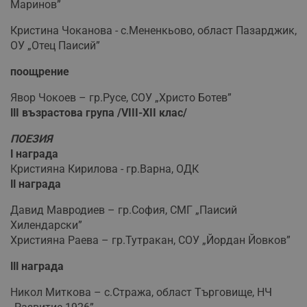
Маринов”
Кристина Чоканова - с.Мененкьово, област Пазарджик,
ОУ „Отец Паисий”
поощрение
Явор Чокоев – гр.Русе, СОУ „Христо Ботев”
ІІ
I
възрастова група /
VIII
-
XII
клас/
ПОЕЗИЯ
І награда
Кристияна Кирилова - гр.Варна, ОДК
ІІ награда
Давид Мавродиев – гр.София, СМГ „Паисий
Хилендарски”
Християна Раева – гр.Тутракан, СОУ „Йордан Йовков”
ІІІ награда
Никол Миткова – с.Стража, област Търговище, НЧ