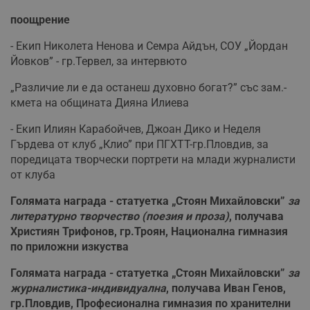
в
с
поощрение
з
с
п
- Екип Николета Ненова и Семра Айдън, СОУ „Йордан
о
Йовков” - гр.Тервел, за интервюто
р
п
н
„Различие ли е да останеш духовно богат?” със зам.-
п
кмета на общината Дияна Илиева
к
ч
п
- Екип Илиян Карабойчев, Джоан Дико и Неделя
с
б
Гърдева от клуб „Клио” при ПГХТТ-гр.Пловдив, за
поредицата творчески портрети на млади журналисти
__cf_bm
29
Т
Cloudflare Inc.
минути
с
.twitter.com
от клуба
59
р
секунди
м
Голямата награда - статуетка „Стоян Михайловски”
за
б
о
литературно творчество (поезия и проза)
, получава
у
п
Християн Трифонов, гр.Троян, Национална гимназия
о
по приложни изкуства
и
т
Голямата награда - статуетка „Стоян Михайловски”
за
receive-cookie-deprecation
.hit.gemius.pl
1 година
Т
журналистика-индивидуална
, получава Иван Генов,
с
с
гр.Пловдив, Професионална гимназия по хранителни
н