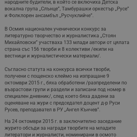
народните будители, в който се включиха Детска
вокална група „Слънце”, Тамбурашки оркестър „Русе”
и Фолклорен ансамбъл „Русчуклийче”.
В Осмия национален ученически конкурс за
литературно творчество и журналистика „Стоян
Михайловски” участваха 133 млади автори от цялата
страна със 156 творби и 8 колективи /екипи на
вестници и журналистически материали/.
Съгласно статута на конкурса всички творби,
получени с пощенско клеймо на изпращане 9
октомври 2015 г., бяха обработени /разпределени по
възрастови групи и раздели и записани под номер в
специален дневник/, след което бяха дадени за
оценяване на жури с председател доцент д-р Руси
Русев, преподавател в РУ „Ангел Кънчев”.
На 24 октомври 2015 г. в заключително заседание
журито обсъди за награди творбите на младите
литератори и журналисти, номинирани в осмото