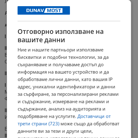
Лазарова”
Раздел “Журналистика”
индивидуално участие
Отговорно използване на
І възрастова група /до IV клас/
вашите данни
ІІ награда
Ние и нашите партньори използваме
Виктор Сотиров – гр.Кюстендил, СОУ „Св.Климент
бисквитки и подобни технологии, за да
Охридски”
съхраняваме и получаваме достъп до
информация на вашето устройство и да
ІІ възрастова група /
V
-
VII
клас/
обработваме лични данни, като вашия IP
І награда
адрес, уникални идентификатори и данни
Милка Костова - гр.Русе, СОУЕЕ „Св.Константин-Кирил
за сърфиране, за персонализирани реклами
Философ”
и съдържание, измерване на реклами и
съдържание, анализ на аудиторията и
ІІ награда
подобряване на услугите.
Доставчици от
Иванина Денева - гр.Тервел, СОУ „Йордан Йовков”
трети страни (723)
може също да обработват
Елиз Адем - гр.Русе, СОУ „Васил Левски”
данните ви за тези и други цели,
ІІІ награда