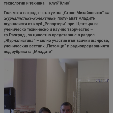
н
технологии и техника – клуб”Клио”
п
б
Голямата награда - статуетка „Стоян Михайловски”
за
п
с
журналистика-колективна
, получават младите
о
журналисти от клуб „Репортери” при Центъра за
с
а
ученическо техническо и научно творчество –
р
у
гр.Разград , за цялостно представяне в раздел
з
„Журналистика” – силно участие във всички жанрове,
з
п
ученическия вестник „Потомци” и радиопредаванията
под рубриката „Младите”
ASP.NET_SessionId
Сесия
Т
Microsoft
с
Corporation
D
www.dunavmost.com
п
и
т
к
п
и
у
р
к
п
д
д
п
у