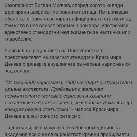
безопасност Богдан Милчев, според когото хиляди
дрогирани шофират по родните пътища. Потърпевши
обаче категорично оспорват официалната статистика,
тъй като в нея влизат огромен брой хора, употребили
единствено стандартни медикаменти за настинка или
главоболие.
В сигнал до редакцията на Dunavmost.com,
представителят на засегнатите водачи Красимира
Денева опроверга внушенията за масова наркомания
зад волана.
"От тези 3000 наркомана, 1500 ще бъдат с отрицателна
кръвна експертиза. Проблемът с фалшиво
положителните тестове е сериозен и кръвните
експертизи се бавят с година, че и повече. Няма как да
извадят реална статистика"
– написа Красимира
Денева в електронното си писмо.
Тя допълни, че в момента във Военномедицинска
академия все още се обработват кръвни проби, взети