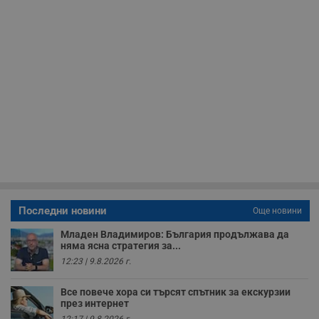
receive-cookie-deprecation
.hit.gemius.pl
1 година
Т
с
с
н
н
п
б
п
с
о
с
а
р
у
з
з
п
ASP.NET_SessionId
Сесия
Т
Microsoft
с
Corporation
D
www.dunavmost.com
Последни новини
Още новини
п
и
т
Младен Владимиров: България продължава да
к
няма ясна стратегия за...
п
и
12:23 | 9.8.2026 г.
у
р
к
Все повече хора си търсят спътник за екскурзии
п
през интернет
д
12:17 | 9.8.2026 г.