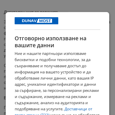
Дигитален щит за водачите
За да се защитят от дефектната система, членовете на
огромната Facebook група на пострадалите са
финансирали и пуснали в експлоатация уеб
Отговорно използване на
приложението "
StopTest
". Софтуерът предлага бърза
вашите данни
справка дали приетото от шофьора лекарство може
да "светне" на масово използваните от Пътна полиция
Ние и нашите партньори използваме
устройства DrugTest 5000.
бисквитки и подобни технологии, за да
Освен проверка на медикаментите, приложението
съхраняваме и получаваме достъп до
предоставя ясни юридически инструкции какви са
информация на вашето устройство и да
правата на гражданите при спиране на пътя и какви
обработваме лични данни, като вашия IP
стъпки трябва да предприемат, за да защитят
адрес, уникални идентификатори и данни
невинността си при евентуален грешен резултат.
за сърфиране, за персонализирани реклами
и съдържание, измерване на реклами и
Бавното правосъдие на МВР
съдържание, анализ на аудиторията и
Проблемът с полевите тестове ескалира през
подобряване на услугите.
Доставчици от
последните години, след като стана ясно, че