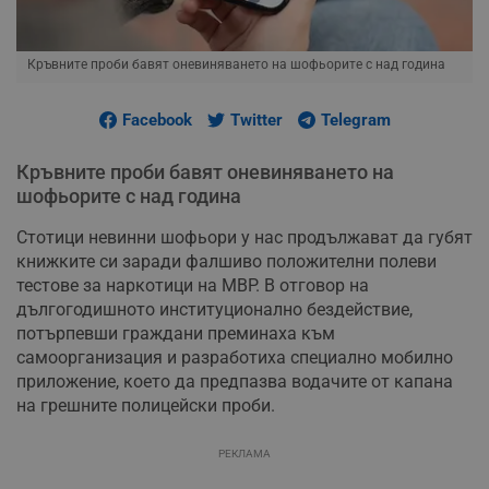
Кръвните проби бавят оневиняването на шофьорите с над година
Facebook
Twitter
Telegram
Кръвните проби бавят оневиняването на
шофьорите с над година
Стотици невинни шофьори у нас продължават да губят
книжките си заради фалшиво положителни полеви
тестове за наркотици на МВР. В отговор на
дългогодишното институционално бездействие,
потърпевши граждани преминаха към
самоорганизация и разработиха специално мобилно
приложение, което да предпазва водачите от капана
на грешните полицейски проби.
РЕКЛАМА