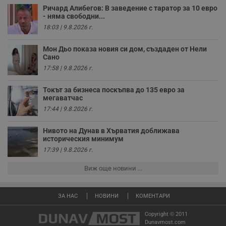
страници,
потребителите за
последователна
времето,
Ричард Алибегов: В заведение с таратор за 10 евро
видеоклипове в
функционалност в
прекарано на
- няма свободни...
Youtube,
целия сайт.
страници и друга
вградени в
18:03 | 9.8.2026 г.
статистическа
сайтове; тя може
mid
1 година
Това е бисквитка
Meta Platform
информация.
също така да
1 месец
на Instagram,
Inc.
определи дали
Мон Дьо показа новия си дом, създаден от Нели
която позволява
FCCDCF
.instagram.com
.dunavmost.com
1 година
Тази бисквитка се
посетителят на
функционалността
Сано
използва за
уебсайта
на социалните
вътрешни
използва новата
17:58 | 9.8.2026 г.
медии в сайта.
анализи от
или старата
оператора на
версия на
сайта.
интерфейса на
Токът за бизнеса поскъпва до 135 евро за
Youtube.
мегаватчас
_sharedID_cst
.dunavmost.com
11
Тази бисквитка се
месеца 4
използва за
17:44 | 9.8.2026 г.
седмици
проследяване на
потребителски
взаимодействия и
Нивото на Дунав в Хърватия доближава
ангажираност на
историческия минимум
уебсайта за
подобряване на
17:39 | 9.8.2026 г.
обслужването и
потребителския
Виж още новини ...
опит.
Gtest
1
Тази бисквитка се
Gemius
седмица
използва за A/B
.hit.gemius.pl
ЗА НАС
НОВИНИ
КОМЕНТАРИ
тестване на
уебсайта чрез
събиране на
Copyright © 2011
данни за
Dunavmost.com