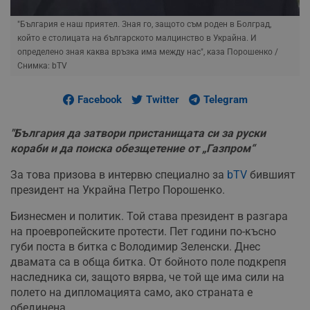
"България е наш приятел. Зная го, защото съм роден в Болград,
който е столицата на българското малцинство в Украйна. И
определено зная каква връзка има между нас", каза Порошенко
/
Снимка: bTV
Facebook
Twitter
Telegram
"България да затвори пристанищата си за руски
кораби и да поиска обезщетение от „Газпром“
За това призова в интервю специално за
bTV
бившият
президент на Украйна Петро Порошенко.
Бизнесмен и политик. Той става президент в разгара
на проевропейските протести. Пет години по-късно
губи поста в битка с Володимир Зеленски. Днес
двамата са в обща битка. От бойното поле подкрепя
наследника си, защото вярва, че той ще има сили на
полето на дипломацията само, ако страната е
обединена.