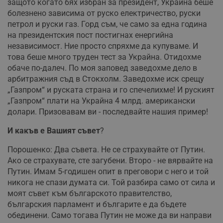
защото когато бях избран за президент, Украйна беше
болезнено зависима от руско електричество, руски
петрол и руски газ. Горд съм, че само за една година
на президентския пост постигнах енергийна
независимост. Ние просто спряхме да купуваме. И
това беше много труден тест за Украйна. Отидохме
обаче по-далеч. По моя заповед заведохме дело в
арбитражния съд в Стокхолм. Заведохме иск срещу
„Газпром“ и руската страна и го спечелихме! И руският
„Газпром“ плати на Украйна 4 млрд. американски
долари. Призовавам ви - последвайте нашия пример!
И
какъв
е
Вашият
съвет
?
Порошенко: Два съвета. Не се страхувайте от Путин.
Ако се страхувате, сте загубени. Второ - не вярвайте на
Путин. Имам 5-годишен опит в преговори с него и той
никога не спази думата си. Той разбира само от сила и
моят съвет към българското правителство,
българския парламент и българите е да бъдете
обединени. Само тогава Путин не може да ви направи