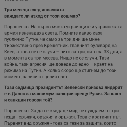
Три
месеца
след
инвазията -
в
иждате
ли
изход
от
този
кошмар
?
Порошенко: На първо място украинците и украинската
армия изненадаха света. Помните какво каза
публично Путин, че само за три дни ще мине
тържествено през Крещятник, главният булевард на
Киев, а това не се случи – нито за три, нито за 33 дни, а
в момента са три месеца. Нищо не се случи. Тази
война, тази агресия, ще доведе до едно – краят на
режима на Путин. А колко скоро ще стигнем до този
момент, зависи от целия свят.
Тази
седмица
президентът
Зеленски
призова
лидерит
е
в
Давос
за
максимум
санкции
срещу
Русия
.
За
какв
и
санкции
говори
той
?
Порошенко: За да се въздаде мир, се нуждаем от три
неща - оръжия, оръжия и оръжия. Това е краткият път.
Първият вид оръжия - това са тези за защита, които