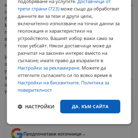
подобряване на услугите.
Доставчици от
най-младият член на ЕС, вие сте толкова близо до нас -
трети страни (723)
може също да обработват
само от Болград са няколкостотин километра до
данните ви за тези и други цели,
българската граница. И второ, на срещата на НАТО в
включително използване на точни данни за
Мадрид през юни, моля ви, подкрепете решението за
геолокация и характеристики на
план за присъединяване на Украйна. Това ще бъде
устройството. Вашият избор важи само за
верният отговор от България, правилният отговор от
този уебсайт. Някои доставчици може да
НАТО на изнудването на Путин.
разчитат на законен интерес вместо на
И още нещо - моля ви, затворете вашите пристанища
съгласие; имате право да възразите в
за руски кораби. Не бива да допускаме Русия да
Настройки за рекламиране
. Можете да
упражнява своя експорт през българските портове,
оттеглите съгласието си по всяко време в
защото всеки един долар, платен на руската държава,
Настройки на бисквитките
.
Политика за
ще бъде вложен директно в бомби, в ракети, в
поверителност
унищожението на Украйна. Не го допускайте!
НАСТРОЙКИ
ДА, КЪМ САЙТА
Следвай ни в Google News
→
Строго
Ефективност
необходимо
Предпочитани източници
→