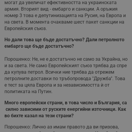
могат да увеличат ефективността на украинската
армия. Вторият вид - ембарго и санкции. А оръжия
номер 3 това е депутинизацията на Русия, на Европа и
на света. В момента очакваме шест пакет санкции на
Европейския съюз.
Но
дали
това
ще
бъде
достатъчно?
Дали
петролното
ембарго
ще
бъде
достатъчно
?
Порошенко: Не, не е достатъчно не само за Украйна, но
и за света. Не само Европейският съюз трябва да спре
да купува петрол. Всички ние трябва да отрежем
петролните доставки по тръбопровода "Дружба". Това
е тест за цяла Европа и за независимостта ѝ от
политиката на Путин.
Много
европейски
страни
,
в
това
число
и
България,
са
силно
зависими
от
руските
енергийни
източници
.
Как
во
бихте
казал
на
тези
страни
?
Порошенко: Лично аз имам правото да ви призова,