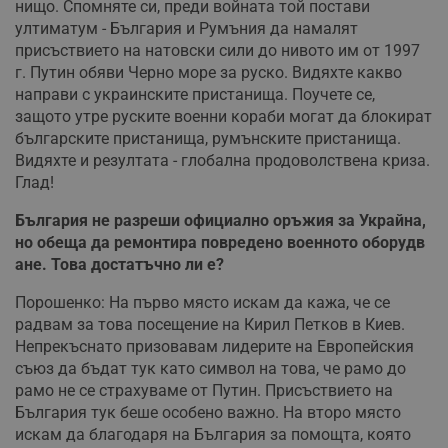
нищо. Спомняте си, преди войната той постави
ултиматум - България и Румъния да намалят
присъствието на натовски сили до нивото им от 1997
г. Путин обяви Черно море за руско. Видяхте какво
направи с украинските пристанища. Поучете се,
защото утре руските военни кораби могат да блокират
българските пристанища, румънските пристанища.
Видяхте и резултата - глобална продоволствена криза.
Глад!
България
не
разреши
официално
оръжия
за
Украйна
,
но
обеща
да
ремонтира
повредено
военното
оборудв
ане
.
Това
достатъчно
ли
е
?
Порошенко: На първо място искам да кажа, че се
радвам за това посещение на Кирил Петков в Киев.
Непрекъснато призовавам лидерите на Европейския
съюз да бъдат тук като символ на това, че рамо до
рамо не се страхуваме от Путин. Присъствието на
България тук беше особено важно. На второ място
искам да благодаря на България за помощта, която