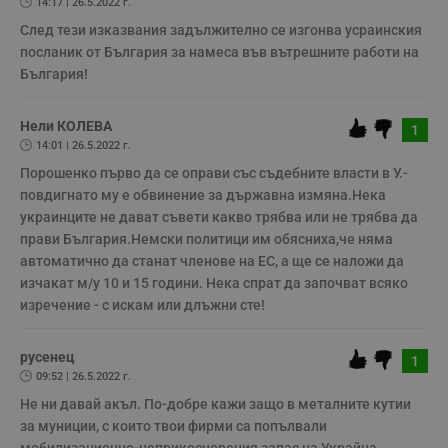
14:17 | 26.5.2022 г.
с
п
След тези изказвания задължително се изгонва усраинския 
и
посланик от България за намеса във вътрешните работи на 
п
т
България!
в
с
з
с
Нели КОЛЕВА
1
п
14:01 | 26.5.2022 г.
о
р
Порошенко първо да се оправи със съдебните власти в У.-
п
повдигнато му е обвинение за държавна измяна.Нека 
н
п
украинците не дават съвети какво трябва или не трябва да 
к
ч
прави България.Немски политици им обясниха,че няма 
п
автоматично да станат членове на ЕС, а ще се наложи да 
с
б
изчакат м/у 10 и 15 години. Нека спрат да започват всяко 
изречение - с искам или длъжни сте!
__cf_bm
29
Т
Cloudflare Inc.
минути
с
.twitter.com
59
р
секунди
м
русенец
1
б
09:52 | 26.5.2022 г.
о
у
Не ни давай акъл. По-добре кажи защо в металните кутии 
п
о
за муниции, с които твои фирми са попълвали 
и