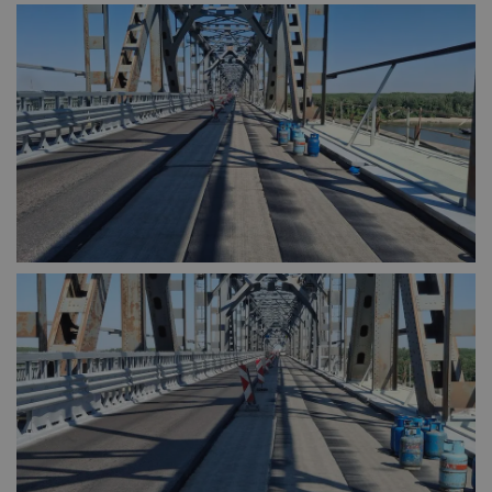
необходимо
Таргетиране
Функционалност
Некласифицирани
Строго необходимо
Ефективност
Таргетиране
Функционалност
Некласифицирани
Строго необходимите бисквитки позволяват основната
функционалност на уебсайта, като потребителско
влизане и управление на акаунта. Уебсайтът не може да
се използва правилно без строго необходими