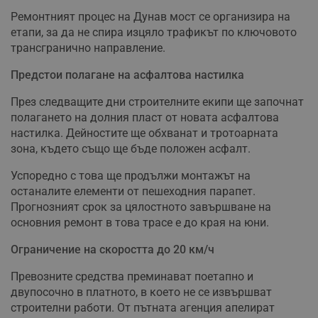
Ремонтният процес на Дунав мост се организира на
етапи, за да не спира изцяло трафикът по ключовото
трансгранично направление.
Предстои полагане на асфалтова настилка
През следващите дни строителните екипи ще започнат
полагането на долния пласт от новата асфалтова
настилка. Дейностите ще обхванат и тротоарната
зона, където също ще бъде положен асфалт.
Успоредно с това ще продължи монтажът на
останалите елементи от пешеходния парапет.
Прогнозният срок за цялостното завършване на
основния ремонт в това трасе е до края на юни.
Ограничение на скоростта до 20 км/ч
Превозните средства преминават поетапно и
двупосочно в платното, в което не се извършват
строителни работи. От пътната агенция апелират