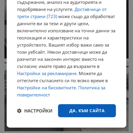
съдържание, анализ на аудиторията и
подобряване на услугите.
Доставчици от
трети страни (723)
може също да обработват
данните ви за тези и други цели,
включително използване на точни данни за
геолокация и характеристики на
устройството. Вашият избор важи само за
този уебсайт. Някои доставчици може да
разчитат на законен интерес вместо на
съгласие; имате право да възразите в
Настройки за рекламиране
. Можете да
оттеглите съгласието си по всяко време в
Настройки на бисквитките
.
Политика за
поверителност
НАСТРОЙКИ
ДА, КЪМ САЙТА
Строго
Ефективност