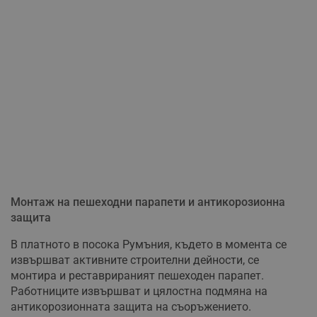
Монтаж на пешеходни парапети и антикорозионна
защита
В платното в посока Румъния, където в момента се
извършват активните строителни дейности, се
монтира и реставрираният пешеходен парапет.
Работниците извършват и цялостна подмяна на
антикорозионната защита на съоръжението.