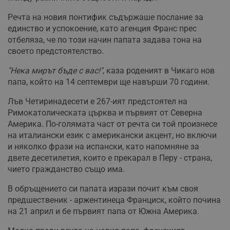
Речта на новия понтифик съдържаше послание за
единство и успокоение, като агенция Франс прес
отбеляза, че по този начин папата задава тона на
своето предстоятелство.
"Нека мирът бъде с вас!"
, каза роденият в Чикаго нов
папа, който на 14 септември ще навърши 70 години.
Лъв Четиринадесети е 267-ият предстоятел на
Римокатолическата църква и първият от Северна
Америка. По-голямата част от речта си той произнесе
на италиански език с американски акцент, но включи
и няколко фрази на испански, като напомняне за
двете десетилетия, които е прекарал в Перу - страна,
чието гражданство също има.
В обръщението си папата изрази почит към своя
предшественик - аржентинеца Франциск, който почина
на 21 април и бе първият папа от Южна Америка.