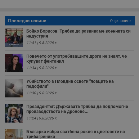
з
б
VISITOR_PRIVACY_METADATA
5 месеца
Т
YouTube
Последни новини
4
с
Още новини
.youtube.com
седмици
с
с
Бойко Борисов: Трябва да развиваме военната си
п
индустрия
и
п
11:41 | 9.8.2026 г.
т
в
с
Повечето от употребяващите дрога не знаят, че
з
купуват фентанил
с
11:34 | 9.8.2026 г.
п
о
р
Убийството в Пловдив освети "ловците на
п
н
педофили"
п
11:30 | 9.8.2026 г.
к
ч
п
Президентът: Държавата трябва да подпомогне
с
производството на дронове...
б
11:24 | 9.8.2026 г.
__cf_bm
29
Т
Cloudflare Inc.
минути
с
.twitter.com
59
р
Българка избра сватбена рокля в цветовете на
секунди
м
трибагреника
б