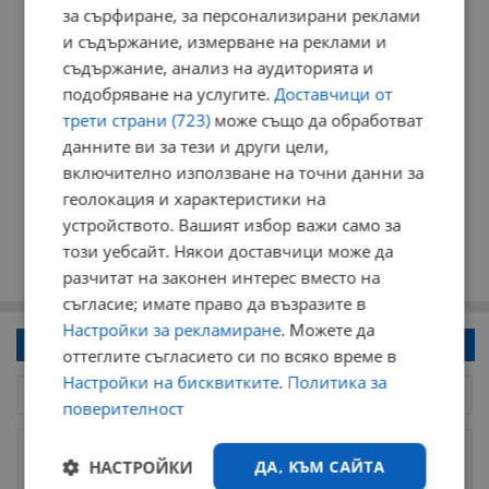
за сърфиране, за персонализирани реклами
и съдържание, измерване на реклами и
съдържание, анализ на аудиторията и
подобряване на услугите.
Доставчици от
трети страни (723)
може също да обработват
данните ви за тези и други цели,
включително използване на точни данни за
геолокация и характеристики на
устройството. Вашият избор важи само за
този уебсайт. Някои доставчици може да
разчитат на законен интерес вместо на
съгласие; имате право да възразите в
Настройки за рекламиране
. Можете да
Напиши коментар!
оттеглите съгласието си по всяко време в
Настройки на бисквитките
.
Политика за
поверителност
НАСТРОЙКИ
ДА, КЪМ САЙТА