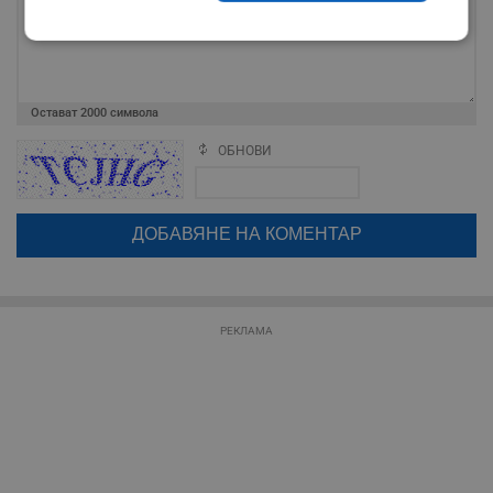
Строго
Ефективност
необходимо
Остават
2000
символа
Таргетиране
Функционалност
ОБНОВИ
Поради зачестилите злоупотреби в сайта, за да оставите анонимен
коментар или да гласувате изискваме да се идентифицирате с
google акаунт.
Натискайки на бутона "Вход с google" по-долу, коментарът ви ще
Некласифицирани
бъде публикуван анонимно под псевдонима който сте попълнили
по-горе в полето "Твоето име". Никаква лична информация за вас
няма да бъде съхранявана при нас или показвана на други
потребители.
РЕКЛАМА
Строго необходимо
Ефективност
Таргетиране
Функционалност
Некласифицирани
Строго необходимите бисквитки позволяват основната