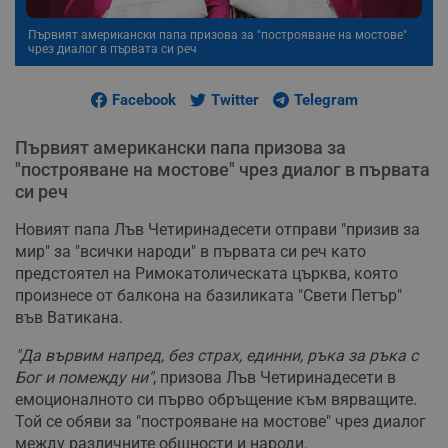
Първият американски папа призова за "построяване на мостове"
чрез диалог в първата си реч
Facebook
Twitter
Telegram
Първият американски папа призова за
"построяване на мостове" чрез диалог в първата
си реч
Новият папа Лъв Четиринадесети отправи "призив за
мир" за "всички народи" в първата си реч като
предстоятел на Римокатолическата църква, която
произнесе от балкона на базиликата "Свети Петър"
във Ватикана.
"Да вървим напред, без страх, единни, ръка за ръка с
Бог и помежду ни"
, призова Лъв Четиринадесети в
емоционалното си първо обръщение към вярващите.
Той се обяви за "построяване на мостове" чрез диалог
между различните общности и народи.