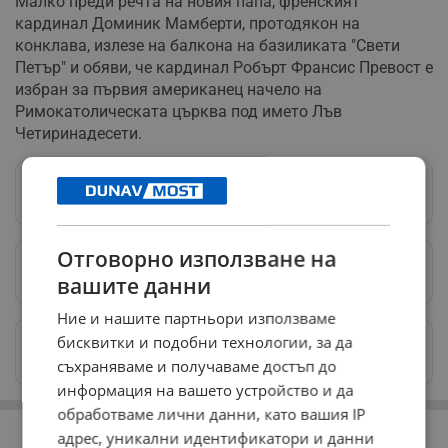
Малко преди речта на новия папа, френският
кардинал Доминик Мамберти, протодякон на
конклава, излезе на балкона на базиликата "Свети
Петър" и обяви, че кардинал Робърт Франсис Превост е
избран за първия американец начело на
Римокатолическата църква под името Лъв
Четиринадесети.
Следвай ни в Google News
→
Отговорно използване на
Предпочитани източници
→
вашите данни
Ние и нашите партньори използваме
бисквитки и подобни технологии, за да
Изпращайте снимки и информация на
news@dunavmost.com
съхраняваме и получаваме достъп до
информация на вашето устройство и да
обработваме лични данни, като вашия IP
РЕКЛАМА
адрес, уникални идентификатори и данни