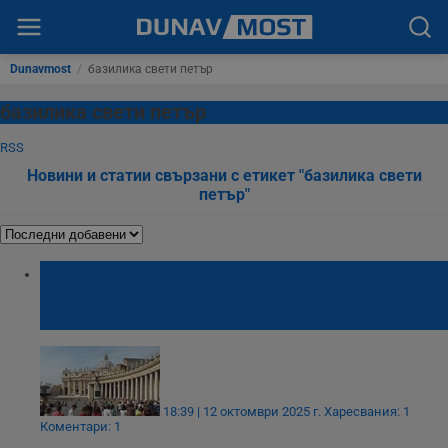
Dunavmost
/
базилика свети петър
базилика свети петър
RSS
Новини и статии свързани с етикет "базилика свети
петър"
Младеж оскверни олтара в базиликата
"Свети Петър" във Ватикана пред стотици
туристи
18:39 | 12 октомври 2025 г.
Харесвания: 1
Коментари: 1