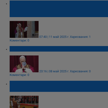
Папа Лъв XIV ще се появи на балкона на
базиликата "Свети Петър" за неделната
молитва
07:40 | 11 май 2025 г.
Харесвания: 1
Коментари: 0
Папа Лъв XIV: Нека мирът бъде с вас!
23:16 | 08 май 2025 г.
Харесвания: 0
Коментари: 0
Ковчегът на папа Франциск пристигна в
базиликата „Свети Петър“