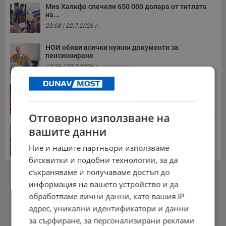
Миа Халифа спечели 650 000 долара от титлата
на...
20:08 | 22.7.2026 г.
НОИ обяви всички нужни документи за
пенсиониране
12:26 | 20.7.2026 г.
Цените на дините в Гърция удариха историческо
дъно
15:58 | 22.7.2026 г.
Отговорно използване на
вашите данни
Българка поръча първия домашен робот за
домакинска...
Ние и нашите партньори използваме
20:03 | 5.8.2026 г.
бисквитки и подобни технологии, за да
РЕКЛАМА
съхраняваме и получаваме достъп до
информация на вашето устройство и да
обработваме лични данни, като вашия IP
адрес, уникални идентификатори и данни
за сърфиране, за персонализирани реклами