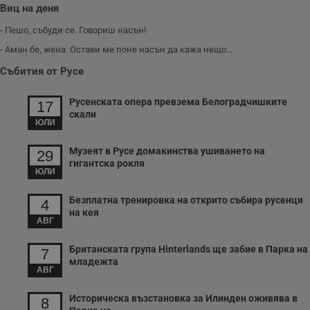
у
Виц на деня
п
о
- Пешо, събуди се. Говориш насън!
и
т
- Аман бе, жена. Остави ме поне насън да кажа нещо...
receive-cookie-deprecation
.hit.gemius.pl
1 година
Т
с
Събития от Русе
с
н
н
Русенската опера превзема Белоградчишките
17
п
скали
б
ЮЛИ
п
с
о
Музеят в Русе домакинства ушиването на
29
с
гигантска рокля
а
ЮЛИ
р
у
з
Безплатна тренировка на открито събира русенци
4
з
на кея
п
АВГ
ASP.NET_SessionId
Сесия
Т
Microsoft
с
Corporation
Британската група Hinterlands ще забие в Парка на
7
D
www.dunavmost.com
младежта
п
АВГ
и
т
к
Историческа възстановка за Илинден оживява в
8
п