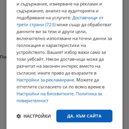
и съдържание, измерване на реклами и
съдържание, анализ на аудиторията и
подобряване на услугите.
Доставчици от
трети страни (723)
може също да обработват
данните ви за тези и други цели,
включително използване на точни данни за
геолокация и характеристики на
устройството. Вашият избор важи само за
Последни новини
този уебсайт. Някои доставчици може да
разчитат на законен интерес вместо на
съгласие; имате право да възразите в
Настройки за рекламиране
. Можете да
оттеглите съгласието си по всяко време в
Испания провери 200 пътници на влизане от Италия
Настройки на бисквитките
.
Политика за
16:18 | 9.8.2026 г.
поверителност
НАСТРОЙКИ
ДА, КЪМ САЙТА
Гори бивше училище в центъра на Монтана