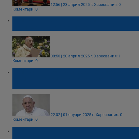
12:56 | 23 април 2025 г.
Харесвания: 0
Коментари: 0
Папа Франциск не ръководи
Великденското бдение за първи път
08:53 | 20 април 2025 г.
Харесвания: 1
Коментари: 0
Папа Франциск призова католиците към
зачитане на живота и отхвърляне на
абортите
22:02 | 01 януари 2025 г.
Харесвания: 0
Коментари: 0
Папата откри Свещената година на
Католическата църква