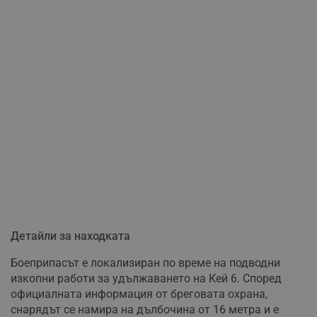
Детайли за находката
Боеприпасът е локализиран по време на подводни
изкопни работи за удължаването на Кей 6. Според
официалната информация от бреговата охрана,
снарядът се намира на дълбочина от 16 метра и е