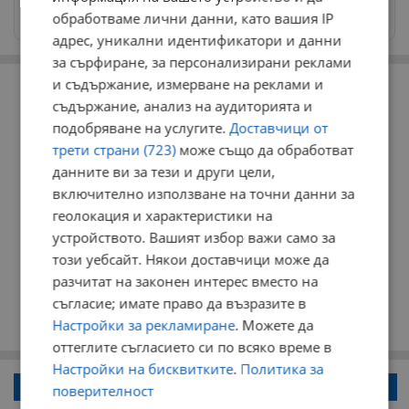
Изпращайте снимки и информация на
обработваме лични данни, като вашия IP
news@dunavmost.com
адрес, уникални идентификатори и данни
за сърфиране, за персонализирани реклами
РЕКЛАМА
и съдържание, измерване на реклами и
съдържание, анализ на аудиторията и
подобряване на услугите.
Доставчици от
трети страни (723)
може също да обработват
данните ви за тези и други цели,
включително използване на точни данни за
геолокация и характеристики на
устройството. Вашият избор важи само за
този уебсайт. Някои доставчици може да
разчитат на законен интерес вместо на
съгласие; имате право да възразите в
Настройки за рекламиране
. Можете да
оттеглите съгласието си по всяко време в
Настройки на бисквитките
.
Политика за
Напиши коментар!
поверителност